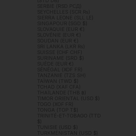
(STD DB)
SERBIE (RSD РСД)
SEYCHELLES (SCR ₨)
SIERRA LEONE (SLL LE)
SINGAPOUR (SGD $)
SLOVAQUIE (EUR €)
SLOVÉNIE (EUR €)
SOUDAN (EUR €)
SRI LANKA (LKR ₨)
SUISSE (CHF CHF)
SURINAME (SRD $)
SUÈDE (EUR €)
SÉNÉGAL (XOF FR)
TANZANIE (TZS SH)
TAÏWAN (TWD $)
TCHAD (XAF CFA)
THAÏLANDE (THB ฿)
TIMOR ORIENTAL (USD $)
TOGO (XOF FR)
TONGA (TOP T$)
TRINITÉ-ET-TOBAGO (TTD
$)
TUNISIE (USD $)
TURKMÉNISTAN (USD $)