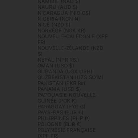
NAMIBIE (NAD $)
NAURU (AUD $)
NICARAGUA (NIO C$)
NIGÉRIA (NGN ₦)
NIUE (NZD $)
NORVÈGE (NOK KR)
NOUVELLE-CALÉDONIE (XPF
FR)
NOUVELLE-ZÉLANDE (NZD
$)
NÉPAL (NPR RS.)
OMAN (USD $)
OUGANDA (UGX USH)
OUZBÉKISTAN (UZS SO'M)
PAKISTAN (PKR ₨)
PANAMA (USD $)
PAPOUASIE-NOUVELLE-
GUINÉE (PGK K)
PARAGUAY (PYG ₲)
PAYS-BAS (EUR €)
PHILIPPINES (PHP ₱)
POLOGNE (EUR €)
POLYNÉSIE FRANÇAISE
(XPF FR)