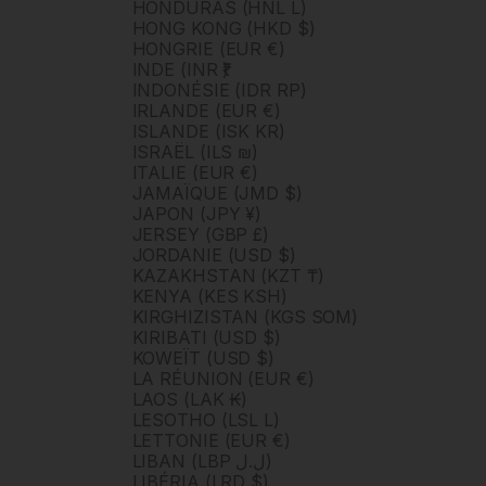
HONDURAS (HNL L)
HONG KONG (HKD $)
HONGRIE (EUR €)
INDE (INR ₹)
INDONÉSIE (IDR RP)
IRLANDE (EUR €)
ISLANDE (ISK KR)
ISRAËL (ILS ₪)
ITALIE (EUR €)
JAMAÏQUE (JMD $)
JAPON (JPY ¥)
JERSEY (GBP £)
JORDANIE (USD $)
KAZAKHSTAN (KZT ₸)
KENYA (KES KSH)
KIRGHIZISTAN (KGS SOM)
KIRIBATI (USD $)
KOWEÏT (USD $)
LA RÉUNION (EUR €)
LAOS (LAK ₭)
LESOTHO (LSL L)
LETTONIE (EUR €)
LIBAN (LBP ل.ل)
LIBÉRIA (LRD $)