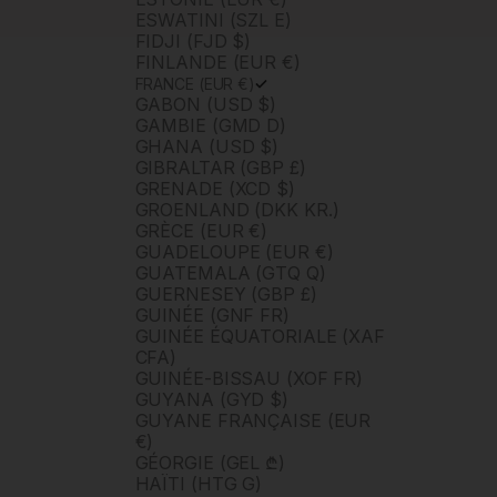
ESWATINI (SZL E)
FIDJI (FJD $)
FINLANDE (EUR €)
FRANCE (EUR €)
GABON (USD $)
GAMBIE (GMD D)
GHANA (USD $)
GIBRALTAR (GBP £)
GRENADE (XCD $)
GROENLAND (DKK KR.)
GRÈCE (EUR €)
GUADELOUPE (EUR €)
GUATEMALA (GTQ Q)
GUERNESEY (GBP £)
GUINÉE (GNF FR)
GUINÉE ÉQUATORIALE (XAF
CFA)
GUINÉE-BISSAU (XOF FR)
GUYANA (GYD $)
GUYANE FRANÇAISE (EUR
€)
GÉORGIE (GEL ₾)
HAÏTI (HTG G)