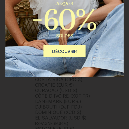
CAMEROUN (XAF CFA)
CANADA (CAD $)
CAP-VERT (CVE $)
CARAÏBES NÉERLANDAISES
(USD $)
CHILI (CLP $)
CHINE (CNY ¥)
CHYPRE (EUR €)
CITÉ DU VATICAN (EUR €)
DÉCOUVRIR
COLOMBIE (COP $)
COMORES (KMF FR)
CONGO - BRAZZAVILLE (XAF
CFA)
CORÉE DU SUD (KRW ₩)
COSTA RICA (CRC ₡)
CROATIE (EUR €)
CURAÇAO (USD $)
CÔTE D'IVOIRE (XOF FR)
DANEMARK (EUR €)
DJIBOUTI (DJF FDJ)
DOMINIQUE (XCD $)
EL SALVADOR (USD $)
ESPAGNE (EUR €)
ESTONIE (EUR €)