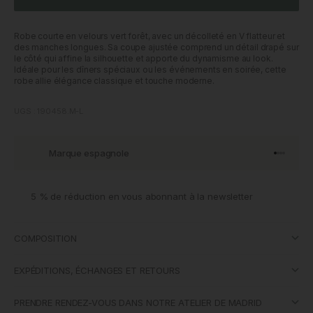
Robe courte en velours vert forêt, avec un décolleté en V flatteur et
des manches longues. Sa coupe ajustée comprend un détail drapé sur
le côté qui affine la silhouette et apporte du dynamisme au look.
Idéale pour les dîners spéciaux ou les événements en soirée, cette
robe allie élégance classique et touche moderne.
UGS : 190458.M-L
Marque espagnole
Aller à l'
Aller à l
Aller à l
Aller à 
5 % de réduction en vous abonnant à la newsletter
COMPOSITION
EXPÉDITIONS, ÉCHANGES ET RETOURS
PRENDRE RENDEZ-VOUS DANS NOTRE ATELIER DE MADRID