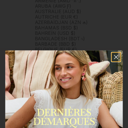
ARMÉNIE (AMD ԴՐ.)
ARUBA (AWG Ƒ)
AUSTRALIE (AUD $)
AUTRICHE (EUR €)
AZERBAÏDJAN (AZN ₼)
BAHAMAS (BSD $)
BAHREÏN (USD $)
BANGLADESH (BDT ৳)
BARBADE (BBD $)
BELGIQUE (EUR €)
BELIZE (BZD $)
BERMUDES (USD $)
BHOUTAN (USD $)
BOLIVIE (BOB BS.)
BOSNIE-HERZÉGOVINE
(BAM КМ)
BOTSWANA (BWP P)
BRUNEI (BND $)
BRÉSIL (BRL R$)
BULGARIE (EUR €)
BURKINA FASO (XOF FR)
BURUNDI (BIF FR)
BÉNIN (XOF FR)
CAMBODGE (KHR ៛)