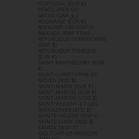
PORTUGAL (EUR €)
PÉROU (PEN S/)
QATAR (QAR ر.ق)
ROUMANIE (EUR €)
ROYAUME-UNI (GBP £)
RWANDA (RWF FRW)
RÉPUBLIQUE DOMINICAINE
(DOP $)
RÉPUBLIQUE TCHÈQUE
(EUR €)
SAINT-BARTHÉLEMY (EUR
€)
SAINT-CHRISTOPHE-ET-
NIÉVÈS (XCD $)
SAINT-MARIN (EUR €)
SAINT-MARTIN (EUR €)
SAINT-MARTIN (USD $)
SAINT-VINCENT-ET-LES-
GRENADINES (XCD $)
SAINTE-HÉLÈNE (SHP £)
SAINTE-LUCIE (XCD $)
SAMOA (WST T)
SAO TOMÉ-ET-PRINCIPE