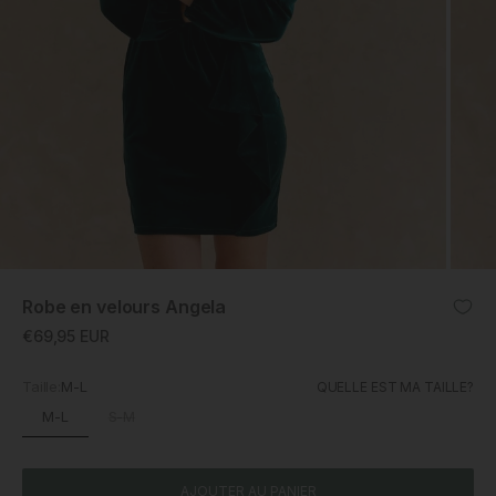
ZOOM
Robe en velours Angela
Prix promotionnel
€69,95 EUR
Taille:
M-L
QUELLE EST MA TAILLE?
M-L
S-M
AJOUTER AU PANIER