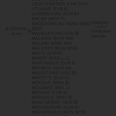
LIECHTENSTEIN (CHF CHF)
LITUANIE (EUR €)
LUXEMBOURG (EUR €)
MACAO (MOP P)
FRANÇAIS
MACÉDOINE DU NORD (MKD
LANGUE
ДЕН)
© 2026 Polín
FRANÇAIS
MADAGASCAR (USD $)
et moi
ENGLISH
MALAISIE (MYR RM)
MALAWI (MWK MK)
MALDIVES (MVR MVR)
MALTE (EUR €)
MAROC (MAD د.م.)
MARTINIQUE (EUR €)
MAURICE (MUR ₨)
MAURITANIE (USD $)
MAYOTTE (EUR €)
MEXIQUE (MXN $)
MOLDAVIE (MDL L)
MONACO (EUR €)
MONGOLIE (MNT ₮)
MONTSERRAT (XCD $)
MONTÉNÉGRO (EUR €)
MOZAMBIQUE (MZN MTN)