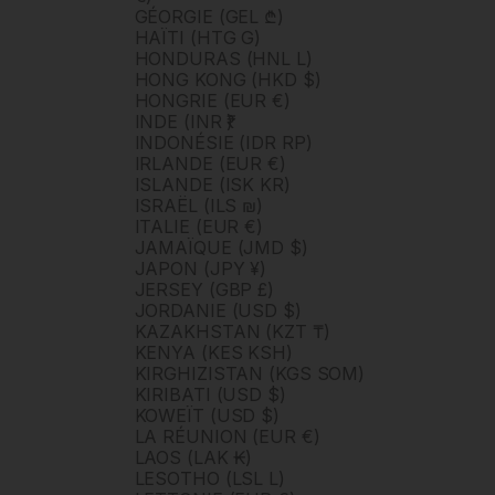
GÉORGIE (GEL ₾)
HAÏTI (HTG G)
HONDURAS (HNL L)
HONG KONG (HKD $)
HONGRIE (EUR €)
INDE (INR ₹)
INDONÉSIE (IDR RP)
IRLANDE (EUR €)
ISLANDE (ISK KR)
ISRAËL (ILS ₪)
ITALIE (EUR €)
JAMAÏQUE (JMD $)
JAPON (JPY ¥)
JERSEY (GBP £)
JORDANIE (USD $)
KAZAKHSTAN (KZT ₸)
KENYA (KES KSH)
KIRGHIZISTAN (KGS SOM)
KIRIBATI (USD $)
KOWEÏT (USD $)
LA RÉUNION (EUR €)
LAOS (LAK ₭)
LESOTHO (LSL L)