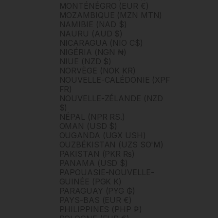
MONTÉNÉGRO (EUR €)
MOZAMBIQUE (MZN MTN)
NAMIBIE (NAD $)
NAURU (AUD $)
NICARAGUA (NIO C$)
NIGÉRIA (NGN ₦)
NIUE (NZD $)
NORVÈGE (NOK KR)
NOUVELLE-CALÉDONIE (XPF
FR)
NOUVELLE-ZÉLANDE (NZD
$)
NÉPAL (NPR RS.)
OMAN (USD $)
OUGANDA (UGX USH)
OUZBÉKISTAN (UZS SO'M)
PAKISTAN (PKR ₨)
PANAMA (USD $)
PAPOUASIE-NOUVELLE-
GUINÉE (PGK K)
PARAGUAY (PYG ₲)
PAYS-BAS (EUR €)
PHILIPPINES (PHP ₱)