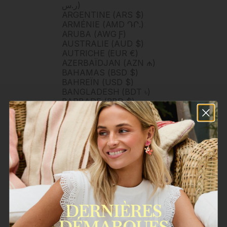
ر.س)
ARGENTINE (ARS $)
ARMÉNIE (AMD ԴՐ.)
ARUBA (AWG Ƒ)
AUSTRALIE (AUD $)
AUTRICHE (EUR €)
AZERBAÏDJAN (AZN ₼)
BAHAMAS (BSD $)
BAHREÏN (USD $)
BANGLADESH (BDT ৳)
BARBADE (BBD $)
BELGIQUE (EUR €)
BELIZE (BZD $)
BERMUDES (USD $)
BHOUTAN (USD $)
BOLIVIE (BOB BS.)
BOSNIE-HERZÉGOVINE
(BAM КМ)
BOTSWANA (BWP P)
BRUNEI (BND $)
BRÉSIL (BRL R$)
BULGARIE (EUR €)
BURKINA FASO (XOF FR)
BURUNDI (BIF FR)