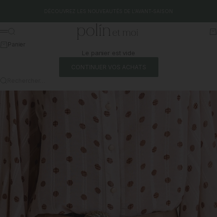
Aller au contenu
DÉCOUVREZ LES NOUVEAUTÉS DE L'AVANT-SAISON
Polín et moi
Rechercher
Pa
Menu
Panier
Le panier est vide
CONTINUER VOS ACHATS
Rechercher…