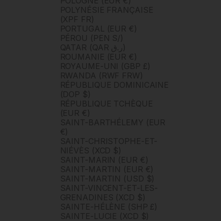
POLOGNE (EUR €)
POLYNÉSIE FRANÇAISE
(XPF FR)
PORTUGAL (EUR €)
PÉROU (PEN S/)
QATAR (QAR ر.ق)
ROUMANIE (EUR €)
ROYAUME-UNI (GBP £)
RWANDA (RWF FRW)
RÉPUBLIQUE DOMINICAINE
(DOP $)
RÉPUBLIQUE TCHÈQUE
(EUR €)
SAINT-BARTHÉLEMY (EUR
€)
SAINT-CHRISTOPHE-ET-
NIÉVÈS (XCD $)
SAINT-MARIN (EUR €)
SAINT-MARTIN (EUR €)
SAINT-MARTIN (USD $)
SAINT-VINCENT-ET-LES-
GRENADINES (XCD $)
SAINTE-HÉLÈNE (SHP £)
SAINTE-LUCIE (XCD $)