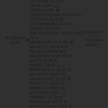
LETTONIE (EUR €)
LIBAN (LBP ل.ل)
LIBÉRIA (LRD $)
LIECHTENSTEIN (CHF CHF)
LITUANIE (EUR €)
LUXEMBOURG (EUR €)
MACAO (MOP P)
FRANÇAIS
MACÉDOINE DU NORD (MKD
LANGUE
ДЕН)
© 2026 Polín
FRANÇAIS
MADAGASCAR (USD $)
et moi
ENGLISH
MALAISIE (MYR RM)
MALAWI (MWK MK)
MALDIVES (MVR MVR)
MALTE (EUR €)
MAROC (MAD د.م.)
MARTINIQUE (EUR €)
MAURICE (MUR ₨)
MAURITANIE (USD $)
MAYOTTE (EUR €)
MEXIQUE (MXN $)
MOLDAVIE (MDL L)
MONACO (EUR €)
MONGOLIE (MNT ₮)
MONTSERRAT (XCD $)