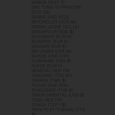
SAMOA (WST T)
SAO TOMÉ-ET-PRINCIPE
(STD DB)
SERBIE (RSD РСД)
SEYCHELLES (SCR ₨)
SIERRA LEONE (SLL LE)
SINGAPOUR (SGD $)
SLOVAQUIE (EUR €)
SLOVÉNIE (EUR €)
SOUDAN (EUR €)
SRI LANKA (LKR ₨)
SUISSE (CHF CHF)
SURINAME (SRD $)
SUÈDE (EUR €)
SÉNÉGAL (XOF FR)
TANZANIE (TZS SH)
TAÏWAN (TWD $)
TCHAD (XAF CFA)
THAÏLANDE (THB ฿)
TIMOR ORIENTAL (USD $)
TOGO (XOF FR)
TONGA (TOP T$)
TRINITÉ-ET-TOBAGO (TTD
$)