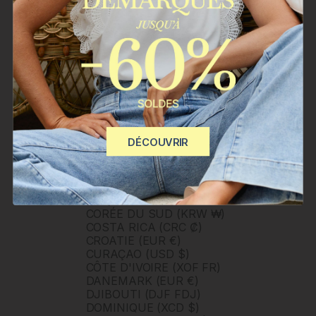
BÉNIN (XOF FR)
CAMBODGE (KHR ៛)
CAMEROUN (XAF CFA)
CANADA (CAD $)
CAP-VERT (CVE $)
CARAÏBES NÉERLANDAISES
(USD $)
CHILI (CLP $)
CHINE (CNY ¥)
CHYPRE (EUR €)
DÉCOUVRIR
CITÉ DU VATICAN (EUR €)
COLOMBIE (COP $)
COMORES (KMF FR)
CONGO - BRAZZAVILLE (XAF
CFA)
CORÉE DU SUD (KRW ₩)
COSTA RICA (CRC ₡)
CROATIE (EUR €)
CURAÇAO (USD $)
CÔTE D'IVOIRE (XOF FR)
DANEMARK (EUR €)
DJIBOUTI (DJF FDJ)
DOMINIQUE (XCD $)