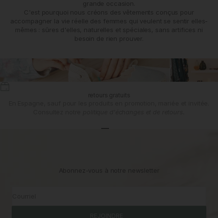
grande occasion.
C'est pourquoi nous créons des vêtements conçus pour
accompagner la vie réelle des femmes qui veulent se sentir elles-
mêmes : sûres d'elles, naturelles et spéciales, sans artifices ni
besoin de rien prouver.
retours gratuits
En Espagne, sauf pour les produits en promotion, mariée et invitée.
Consultez notre
politique d'échanges et de retours.
Aller à l'article 1
Aller à l'article 2
Aller à l'article 3
Abonnez-vous à notre newsletter
Courriel
REJOINDRE