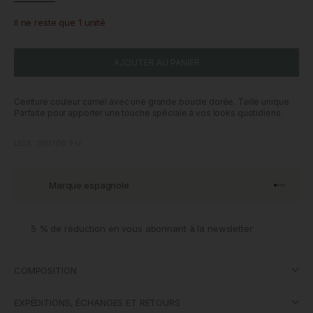
Il ne reste que 1 unité
AJOUTER AU PANIER
Ceinture couleur camel avec une grande boucle dorée. Taille unique.
Parfaite pour apporter une touche spéciale à vos looks quotidiens.
UGS : 190700.T-U
Marque espagnole
Aller à l'
Aller à l
Aller à l
Aller à 
5 % de réduction en vous abonnant à la newsletter
COMPOSITION
EXPÉDITIONS, ÉCHANGES ET RETOURS