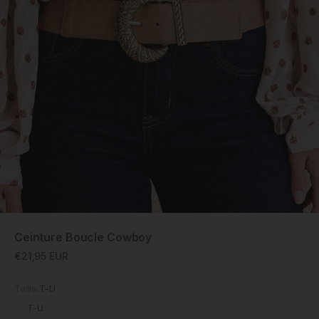
ZOOM
Ceinture Boucle Cowboy
Prix promotionnel
€21,95 EUR
Taille:
T-U
T-U