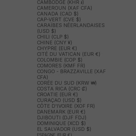
CAMBODGE (KHR ៛)
CAMEROUN (XAF CFA)
CANADA (CAD $)
CAP-VERT (CVE $)
CARAÏBES NÉERLANDAISES
(USD $)
CHILI (CLP $)
CHINE (CNY ¥)
CHYPRE (EUR €)
CITÉ DU VATICAN (EUR €)
COLOMBIE (COP $)
COMORES (KMF FR)
CONGO - BRAZZAVILLE (XAF
CFA)
CORÉE DU SUD (KRW ₩)
COSTA RICA (CRC ₡)
CROATIE (EUR €)
CURAÇAO (USD $)
CÔTE D'IVOIRE (XOF FR)
DANEMARK (EUR €)
DJIBOUTI (DJF FDJ)
DOMINIQUE (XCD $)
EL SALVADOR (USD $)
ESPAGNE (EUR €)