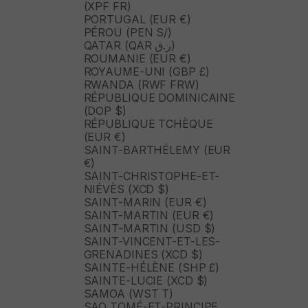
(XPF FR)
PORTUGAL (EUR €)
PÉROU (PEN S/)
QATAR (QAR ر.ق)
ROUMANIE (EUR €)
ROYAUME-UNI (GBP £)
RWANDA (RWF FRW)
RÉPUBLIQUE DOMINICAINE
(DOP $)
RÉPUBLIQUE TCHÈQUE
(EUR €)
SAINT-BARTHÉLEMY (EUR
€)
SAINT-CHRISTOPHE-ET-
NIÉVÈS (XCD $)
SAINT-MARIN (EUR €)
SAINT-MARTIN (EUR €)
SAINT-MARTIN (USD $)
SAINT-VINCENT-ET-LES-
GRENADINES (XCD $)
SAINTE-HÉLÈNE (SHP £)
SAINTE-LUCIE (XCD $)
SAMOA (WST T)
SAO TOMÉ-ET-PRINCIPE