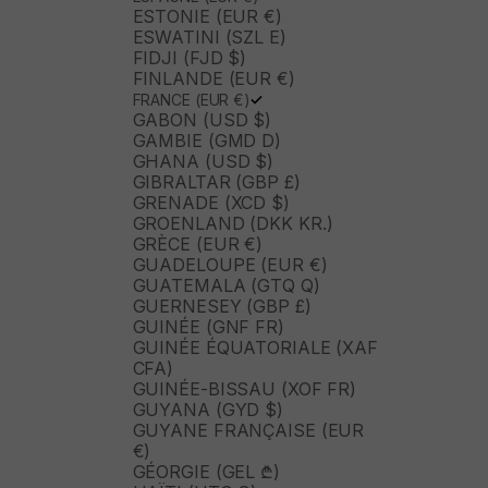
ESTONIE (EUR €)
ESWATINI (SZL E)
FIDJI (FJD $)
FINLANDE (EUR €)
FRANCE (EUR €)
GABON (USD $)
GAMBIE (GMD D)
GHANA (USD $)
GIBRALTAR (GBP £)
GRENADE (XCD $)
GROENLAND (DKK KR.)
GRÈCE (EUR €)
GUADELOUPE (EUR €)
GUATEMALA (GTQ Q)
GUERNESEY (GBP £)
GUINÉE (GNF FR)
GUINÉE ÉQUATORIALE (XAF
CFA)
GUINÉE-BISSAU (XOF FR)
GUYANA (GYD $)
GUYANE FRANÇAISE (EUR
€)
GÉORGIE (GEL ₾)