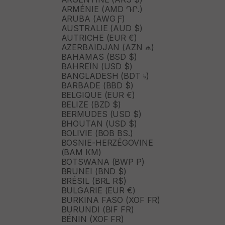
ARMÉNIE (AMD ԴՐ.)
ARUBA (AWG Ƒ)
AUSTRALIE (AUD $)
AUTRICHE (EUR €)
AZERBAÏDJAN (AZN ₼)
BAHAMAS (BSD $)
BAHREÏN (USD $)
BANGLADESH (BDT ৳)
BARBADE (BBD $)
BELGIQUE (EUR €)
BELIZE (BZD $)
BERMUDES (USD $)
BHOUTAN (USD $)
BOLIVIE (BOB BS.)
BOSNIE-HERZÉGOVINE
(BAM КМ)
BOTSWANA (BWP P)
BRUNEI (BND $)
BRÉSIL (BRL R$)
BULGARIE (EUR €)
BURKINA FASO (XOF FR)
BURUNDI (BIF FR)
BÉNIN (XOF FR)