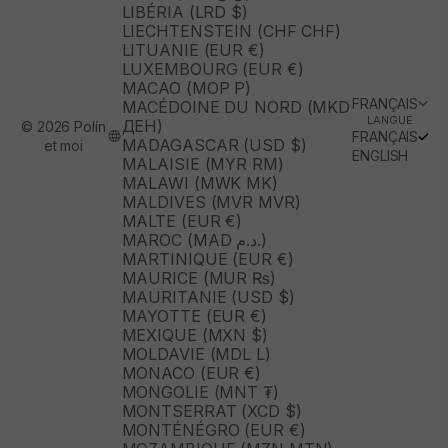
LIBÉRIA (LRD $)
LIECHTENSTEIN (CHF CHF)
LITUANIE (EUR €)
LUXEMBOURG (EUR €)
MACAO (MOP P)
FRANÇAIS
MACÉDOINE DU NORD (MKD
LANGUE
ДЕН)
© 2026 Polín
FRANÇAIS
MADAGASCAR (USD $)
et moi
ENGLISH
MALAISIE (MYR RM)
MALAWI (MWK MK)
MALDIVES (MVR MVR)
MALTE (EUR €)
MAROC (MAD د.م.)
MARTINIQUE (EUR €)
MAURICE (MUR ₨)
MAURITANIE (USD $)
MAYOTTE (EUR €)
MEXIQUE (MXN $)
MOLDAVIE (MDL L)
MONACO (EUR €)
MONGOLIE (MNT ₮)
MONTSERRAT (XCD $)
MONTÉNÉGRO (EUR €)