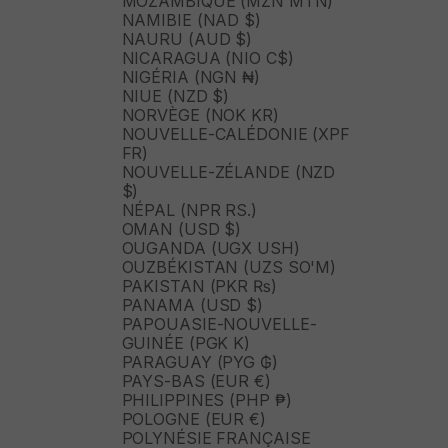
MOZAMBIQUE (MZN MTN)
NAMIBIE (NAD $)
NAURU (AUD $)
NICARAGUA (NIO C$)
NIGÉRIA (NGN ₦)
NIUE (NZD $)
NORVÈGE (NOK KR)
NOUVELLE-CALÉDONIE (XPF
FR)
NOUVELLE-ZÉLANDE (NZD
$)
NÉPAL (NPR RS.)
OMAN (USD $)
OUGANDA (UGX USH)
OUZBÉKISTAN (UZS SO'M)
PAKISTAN (PKR ₨)
PANAMA (USD $)
PAPOUASIE-NOUVELLE-
GUINÉE (PGK K)
PARAGUAY (PYG ₲)
PAYS-BAS (EUR €)
PHILIPPINES (PHP ₱)
POLOGNE (EUR €)
POLYNÉSIE FRANÇAISE