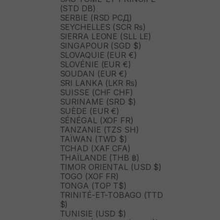
(STD DB)
SERBIE (RSD РСД)
SEYCHELLES (SCR ₨)
SIERRA LEONE (SLL LE)
SINGAPOUR (SGD $)
SLOVAQUIE (EUR €)
SLOVÉNIE (EUR €)
SOUDAN (EUR €)
SRI LANKA (LKR ₨)
SUISSE (CHF CHF)
SURINAME (SRD $)
SUÈDE (EUR €)
SÉNÉGAL (XOF FR)
TANZANIE (TZS SH)
TAÏWAN (TWD $)
TCHAD (XAF CFA)
THAÏLANDE (THB ฿)
TIMOR ORIENTAL (USD $)
TOGO (XOF FR)
TONGA (TOP T$)
TRINITÉ-ET-TOBAGO (TTD
$)
TUNISIE (USD $)