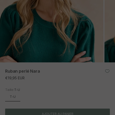
ZOOM
Ruban perlé Nara
Prix promotionnel
€19,95 EUR
Taille:
T-U
T-U
AJOUTER AU PANIER