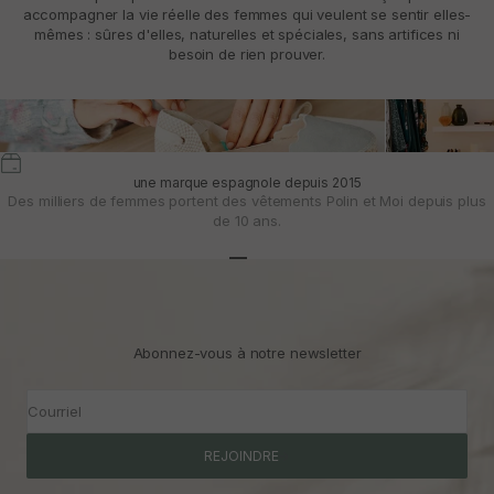
accompagner la vie réelle des femmes qui veulent se sentir elles-
mêmes : sûres d'elles, naturelles et spéciales, sans artifices ni
besoin de rien prouver.
une marque espagnole depuis 2015
Des milliers de femmes portent des vêtements Polin et Moi depuis plus
de 10 ans.
Aller à l'article 1
Aller à l'article 2
Aller à l'article 3
Abonnez-vous à notre newsletter
Courriel
REJOINDRE