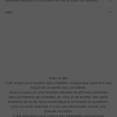
PRENDRE RENDEZ-VOUS DANS NOTRE ATELIER DE MADRID
AIDE
Polín et Moi
Polín existe pour montrer que s'habiller chaque jour peut être une
façon de se sentir plus soi-même.
Nous croyons en une féminité naturelle et affirmée, présente
dans la manière de s'habiller, de vivre et de profiter des petits
moments de la vie. Nous revendiquons la beauté du quotidien :
pour se sentir spéciale, il n'est pas nécessaire d'avoir une
grande occasion.
C'est pourquoi nous créons des vêtements conçus pour