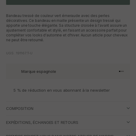
Bandeau tressé de couleur vert émeraude avec des perles
décoratives. Ce bandeau en maille présente un design tressé qui
apporte une touche élégante. Sa structure croisée à l'avant assure un
ajustement confortable et stylé, en faisant un accessoire parfait pour
compléter vos looks d'automne et d'hiver. Aucun article pour cheveux
ne peut être retourné.
UGS : 191167.T-U
Marque espagnole
Aller à l'
Aller à l
Aller à l
Aller à 
5 % de réduction en vous abonnant à la newsletter
COMPOSITION
EXPÉDITIONS, ÉCHANGES ET RETOURS