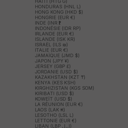
HAÏTI (HTG G)
HONDURAS (HNL L)
HONG KONG (HKD $)
HONGRIE (EUR €)
INDE (INR ₹)
INDONÉSIE (IDR RP)
IRLANDE (EUR €)
ISLANDE (ISK KR)
ISRAËL (ILS ₪)
ITALIE (EUR €)
JAMAÏQUE (JMD $)
JAPON (JPY ¥)
JERSEY (GBP £)
JORDANIE (USD $)
KAZAKHSTAN (KZT ₸)
KENYA (KES KSH)
KIRGHIZISTAN (KGS SOM)
KIRIBATI (USD $)
KOWEÏT (USD $)
LA RÉUNION (EUR €)
LAOS (LAK ₭)
LESOTHO (LSL L)
LETTONIE (EUR €)
LIBAN (LBP ل.ل)