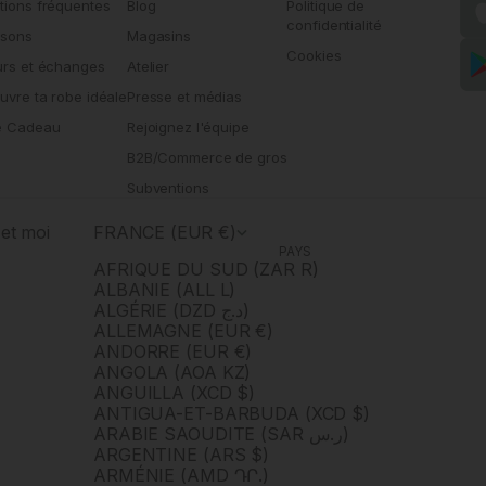
tions fréquentes
Blog
Politique de
confidentialité
isons
Magasins
Cookies
urs et échanges
Atelier
uvre ta robe idéale
Presse et médias
e Cadeau
Rejoignez l'équipe
B2B/Commerce de gros
Subventions
et moi
FRANCE (EUR €)
PAYS
AFRIQUE DU SUD (ZAR R)
ALBANIE (ALL L)
ALGÉRIE (DZD د.ج)
ALLEMAGNE (EUR €)
ANDORRE (EUR €)
ANGOLA (AOA KZ)
ANGUILLA (XCD $)
ANTIGUA-ET-BARBUDA (XCD $)
ARABIE SAOUDITE (SAR ر.س)
ARGENTINE (ARS $)
ARMÉNIE (AMD ԴՐ.)