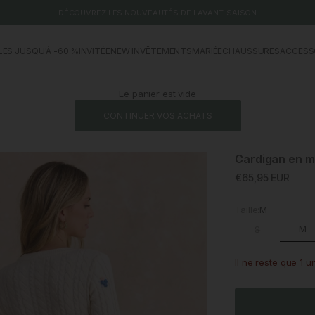
DÉCOUVREZ LES NOUVEAUTÉS DE L'AVANT-SAISON
LES JUSQU'À -60 %
INVITÉE
NEW IN
VÊTEMENTS
MARIÉE
CHAUSSURES
ACCESS
Le panier est vide
CONTINUER VOS ACHATS
Cardigan en ma
Prix promotionne
€65,95 EUR
Taille:
M
M
S
Il ne reste que 1 u