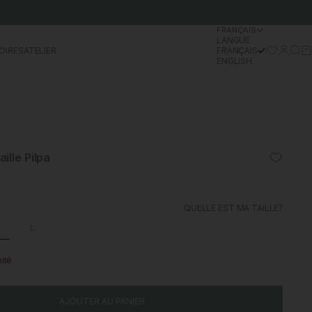
FRANÇAIS
LANGUE
Se conn
Rech
Pa
OIRES
ATELIER
FRANÇAIS
ENGLISH
ille Pilpa
l
QUELLE EST MA TAILLE?
L
nité
AJOUTER AU PANIER