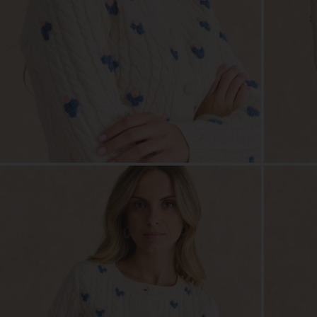
ZOOM
ZOO