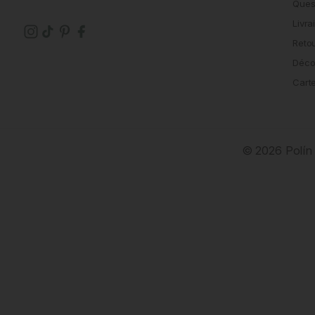
Ques
Livra
Reto
Déco
Cart
© 2026 Polín 