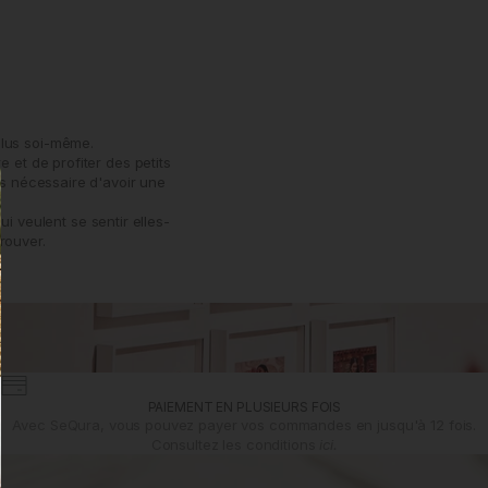
plus soi-même.
 et de profiter des petits
as nécessaire d'avoir une
 veulent se sentir elles-
rouver.
PAIEMENT EN PLUSIEURS FOIS
Avec SeQura, vous pouvez payer vos commandes en jusqu'à 12 fois.
Consultez les conditions
ici.