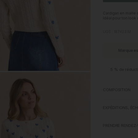
Cardigan en maille 
Idéal pour ton look 
UGS : 187423.M
Marque e
5 % de réduct
M
COMPOSITION
EXPÉDITIONS, ÉC
PRENDRE RENDEZ-