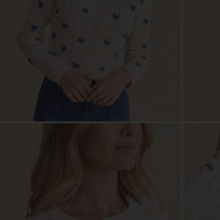
ZOOM
ZOO