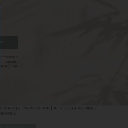
RE
formation à
out moment.
e rectifier
ÉCHARGEZ L'APPLICATION | 10 % SUR LA PREMIÈRE
MMANDE