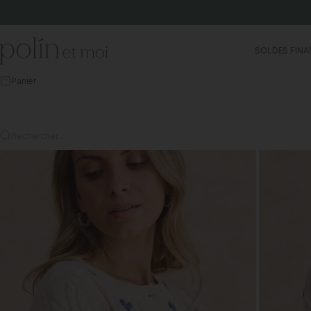
Aller au contenu
Polín et moi
SOLDES FINA
Panier
Rechercher…