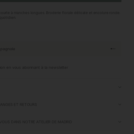
courte à manches longues. Broderie florale délicate et encolure ronde.
quotidien.
spagnole
Aller à l'artic
Aller à l'art
Aller à l'art
Aller à l'ar
ion en vous abonnant à la newsletter
HANGES ET RETOURS
VOUS DANS NOTRE ATELIER DE MADRID