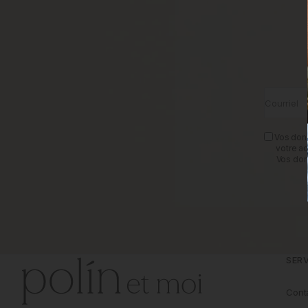
Courriel
Vos donn
votre a
Vos don
SERV
Cont