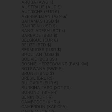
ARUBA (AWG Ƒ)
AUSTRALIE (AUD $)
AUTRICHE (EUR €)
AZERBAÏDJAN (AZN ₼)
BAHAMAS (BSD $)
BAHREÏN (USD $)
BANGLADESH (BDT ৳)
BARBADE (BBD $)
BELGIQUE (EUR €)
BELIZE (BZD $)
BERMUDES (USD $)
BHOUTAN (USD $)
BOLIVIE (BOB BS.)
BOSNIE-HERZÉGOVINE (BAM КМ)
BOTSWANA (BWP P)
BRUNEI (BND $)
BRÉSIL (BRL R$)
BULGARIE (EUR €)
BURKINA FASO (XOF FR)
BURUNDI (BIF FR)
BÉNIN (XOF FR)
CAMBODGE (KHR ៛)
CAMEROUN (XAF CFA)
CANADA (CAD $)