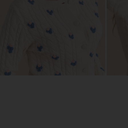
ZOOM
ZOO