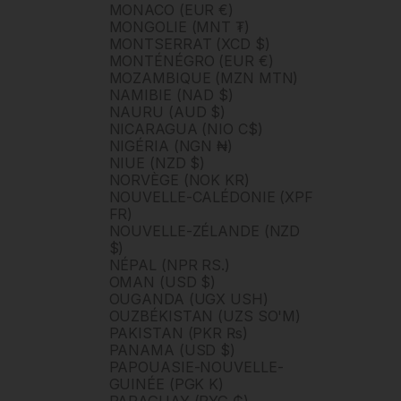
MONACO (EUR €)
MONGOLIE (MNT ₮)
MONTSERRAT (XCD $)
MONTÉNÉGRO (EUR €)
MOZAMBIQUE (MZN MTN)
NAMIBIE (NAD $)
NAURU (AUD $)
NICARAGUA (NIO C$)
NIGÉRIA (NGN ₦)
NIUE (NZD $)
NORVÈGE (NOK KR)
NOUVELLE-CALÉDONIE (XPF
FR)
NOUVELLE-ZÉLANDE (NZD
$)
NÉPAL (NPR RS.)
OMAN (USD $)
OUGANDA (UGX USH)
OUZBÉKISTAN (UZS SO'M)
PAKISTAN (PKR ₨)
PANAMA (USD $)
PAPOUASIE-NOUVELLE-
GUINÉE (PGK K)