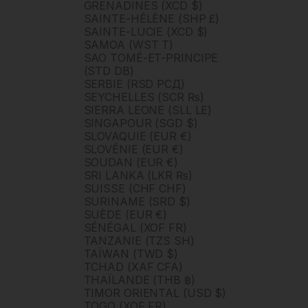
GRENADINES (XCD $)
SAINTE-HÉLÈNE (SHP £)
SAINTE-LUCIE (XCD $)
SAMOA (WST T)
SAO TOMÉ-ET-PRINCIPE
(STD DB)
SERBIE (RSD РСД)
SEYCHELLES (SCR ₨)
SIERRA LEONE (SLL LE)
SINGAPOUR (SGD $)
SLOVAQUIE (EUR €)
SLOVÉNIE (EUR €)
SOUDAN (EUR €)
SRI LANKA (LKR ₨)
SUISSE (CHF CHF)
SURINAME (SRD $)
SUÈDE (EUR €)
SÉNÉGAL (XOF FR)
TANZANIE (TZS SH)
TAÏWAN (TWD $)
TCHAD (XAF CFA)
THAÏLANDE (THB ฿)
TIMOR ORIENTAL (USD $)
TOGO (XOF FR)