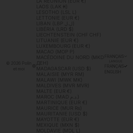
LA RÉUNION (EUR €)
LAOS (LAK ₭)
LESOTHO (LSL L)
LETTONIE (EUR €)
LIBAN (LBP ل.ل)
LIBÉRIA (LRD $)
LIECHTENSTEIN (CHF CHF)
LITUANIE (EUR €)
LUXEMBOURG (EUR €)
MACAO (MOP P)
FRANÇAIS
MACÉDOINE DU NORD (MKD
LANGUE
ДЕН)
© 2026 Polín
FRANÇAIS
MADAGASCAR (USD $)
et moi
ENGLISH
MALAISIE (MYR RM)
MALAWI (MWK MK)
MALDIVES (MVR MVR)
MALTE (EUR €)
MAROC (MAD د.م.)
MARTINIQUE (EUR €)
MAURICE (MUR ₨)
MAURITANIE (USD $)
MAYOTTE (EUR €)
MEXIQUE (MXN $)
MOLDAVIE (MDL L)