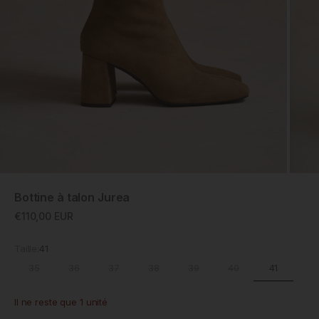
ZOOM
Bottine à talon Jurea
Prix promotionnel
€110,00 EUR
Taille:
41
41
35
36
37
38
39
40
Il ne reste que 1 unité