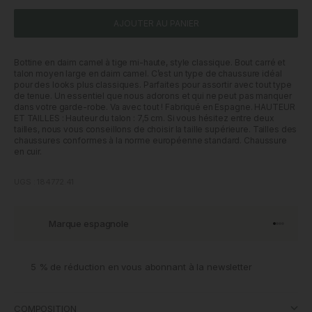
AJOUTER AU PANIER
Bottine en daim camel à tige mi-haute, style classique. Bout carré et
talon moyen large en daim camel. C’est un type de chaussure idéal
pour des looks plus classiques. Parfaites pour assortir avec tout type
de tenue. Un essentiel que nous adorons et qui ne peut pas manquer
dans votre garde-robe. Va avec tout ! Fabriqué en Espagne. HAUTEUR
ET TAILLES : Hauteur du talon : 7,5 cm. Si vous hésitez entre deux
tailles, nous vous conseillons de choisir la taille supérieure. Tailles des
chaussures conformes à la norme européenne standard. Chaussure
en cuir.
UGS : 184772.41
Marque espagnole
Aller à l'
Aller à l
Aller à l
Aller à 
5 % de réduction en vous abonnant à la newsletter
COMPOSITION