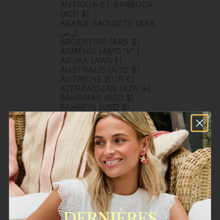
ANTIGUA-ET-BARBUDA
(XCD $)
ARABIE SAOUDITE (SAR
ر.س)
ARGENTINE (ARS $)
ARMÉNIE (AMD ԴՐ.)
ARUBA (AWG Ƒ)
AUSTRALIE (AUD $)
AUTRICHE (EUR €)
AZERBAÏDJAN (AZN ₼)
BAHAMAS (BSD $)
BAHREÏN (USD $)
BANGLADESH (BDT ৳)
BARBADE (BBD $)
BELGIQUE (EUR €)
BELIZE (BZD $)
BERMUDES (USD $)
BHOUTAN (USD $)
BOLIVIE (BOB BS.)
BOSNIE-HERZÉGOVINE
(BAM КМ)
BOTSWANA (BWP P)
BRUNEI (BND $)
BRÉSIL (BRL R$)