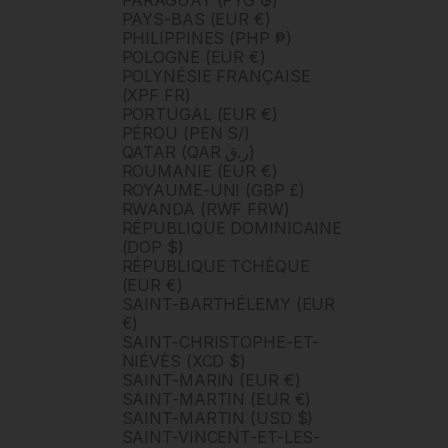
PARAGUAY (PYG ₲)
PAYS-BAS (EUR €)
PHILIPPINES (PHP ₱)
POLOGNE (EUR €)
POLYNÉSIE FRANÇAISE
(XPF FR)
PORTUGAL (EUR €)
PÉROU (PEN S/)
QATAR (QAR ر.ق)
ROUMANIE (EUR €)
ROYAUME-UNI (GBP £)
RWANDA (RWF FRW)
RÉPUBLIQUE DOMINICAINE
(DOP $)
RÉPUBLIQUE TCHÈQUE
(EUR €)
SAINT-BARTHÉLEMY (EUR
€)
SAINT-CHRISTOPHE-ET-
NIÉVÈS (XCD $)
SAINT-MARIN (EUR €)
SAINT-MARTIN (EUR €)
SAINT-MARTIN (USD $)
SAINT-VINCENT-ET-LES-