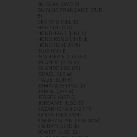
GUYANA (GYD $)
GUYANE FRANÇAISE (EUR
€)
GÉORGIE (GEL ₾)
HAÏTI (HTG G)
HONDURAS (HNL L)
HONG KONG (HKD $)
HONGRIE (EUR €)
INDE (INR ₹)
INDONÉSIE (IDR RP)
IRLANDE (EUR €)
ISLANDE (ISK KR)
ISRAËL (ILS ₪)
ITALIE (EUR €)
JAMAÏQUE (JMD $)
JAPON (JPY ¥)
JERSEY (GBP £)
JORDANIE (USD $)
KAZAKHSTAN (KZT ₸)
KENYA (KES KSH)
KIRGHIZISTAN (KGS SOM)
KIRIBATI (USD $)
KOWEÏT (USD $)