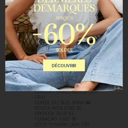
BULGARIE (EUR €)
BURKINA FASO (XOF FR)
BURUNDI (BIF FR)
BÉNIN (XOF FR)
CAMBODGE (KHR ៛)
CAMEROUN (XAF CFA)
CANADA (CAD $)
CAP-VERT (CVE $)
CARAÏBES NÉERLANDAISES
(USD $)
CHILI (CLP $)
CHINE (CNY ¥)
DÉCOUVRIR
CHYPRE (EUR €)
CITÉ DU VATICAN (EUR €)
COLOMBIE (COP $)
COMORES (KMF FR)
CONGO - BRAZZAVILLE (XAF
CFA)
CORÉE DU SUD (KRW ₩)
COSTA RICA (CRC ₡)
CROATIE (EUR €)
CURAÇAO (USD $)
CÔTE D'IVOIRE (XOF FR)