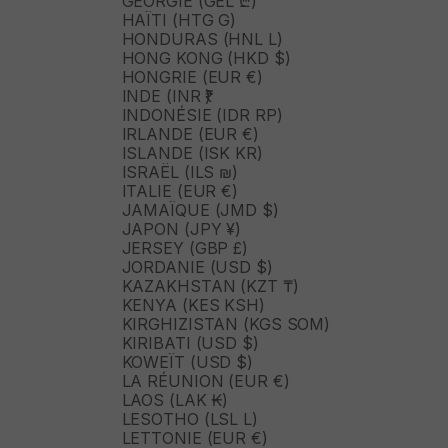
GÉORGIE (GEL ₾)
HAÏTI (HTG G)
HONDURAS (HNL L)
HONG KONG (HKD $)
HONGRIE (EUR €)
INDE (INR ₹)
INDONÉSIE (IDR RP)
IRLANDE (EUR €)
ISLANDE (ISK KR)
ISRAËL (ILS ₪)
ITALIE (EUR €)
JAMAÏQUE (JMD $)
JAPON (JPY ¥)
JERSEY (GBP £)
JORDANIE (USD $)
KAZAKHSTAN (KZT ₸)
KENYA (KES KSH)
KIRGHIZISTAN (KGS SOM)
KIRIBATI (USD $)
KOWEÏT (USD $)
LA RÉUNION (EUR €)
LAOS (LAK ₭)
LESOTHO (LSL L)
LETTONIE (EUR €)