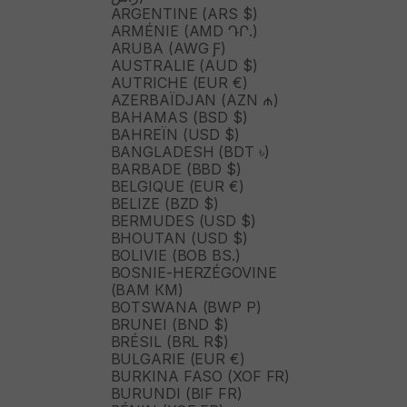
ARGENTINE (ARS $)
ARMÉNIE (AMD ԴՐ.)
ARUBA (AWG Ƒ)
AUSTRALIE (AUD $)
AUTRICHE (EUR €)
AZERBAÏDJAN (AZN ₼)
BAHAMAS (BSD $)
BAHREÏN (USD $)
BANGLADESH (BDT ৳)
BARBADE (BBD $)
BELGIQUE (EUR €)
BELIZE (BZD $)
BERMUDES (USD $)
BHOUTAN (USD $)
BOLIVIE (BOB BS.)
BOSNIE-HERZÉGOVINE
(BAM КМ)
BOTSWANA (BWP P)
BRUNEI (BND $)
BRÉSIL (BRL R$)
BULGARIE (EUR €)
BURKINA FASO (XOF FR)
BURUNDI (BIF FR)