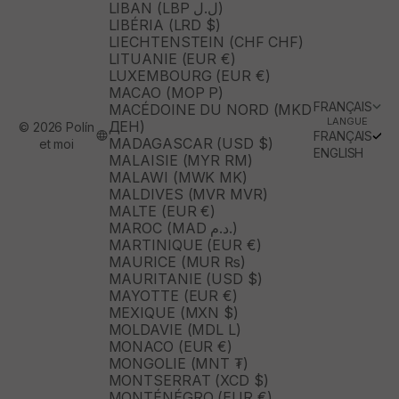
LIBAN (LBP ل.ل)
LIBÉRIA (LRD $)
LIECHTENSTEIN (CHF CHF)
LITUANIE (EUR €)
LUXEMBOURG (EUR €)
MACAO (MOP P)
FRANÇAIS
MACÉDOINE DU NORD (MKD
LANGUE
ДЕН)
© 2026 Polín
FRANÇAIS
MADAGASCAR (USD $)
et moi
ENGLISH
MALAISIE (MYR RM)
MALAWI (MWK MK)
MALDIVES (MVR MVR)
MALTE (EUR €)
MAROC (MAD د.م.)
MARTINIQUE (EUR €)
MAURICE (MUR ₨)
MAURITANIE (USD $)
MAYOTTE (EUR €)
MEXIQUE (MXN $)
MOLDAVIE (MDL L)
MONACO (EUR €)
MONGOLIE (MNT ₮)
MONTSERRAT (XCD $)
MONTÉNÉGRO (EUR €)