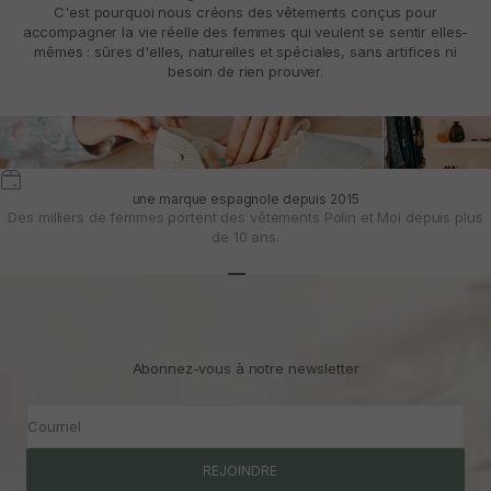
C'est pourquoi nous créons des vêtements conçus pour
accompagner la vie réelle des femmes qui veulent se sentir elles-
mêmes : sûres d'elles, naturelles et spéciales, sans artifices ni
besoin de rien prouver.
une marque espagnole depuis 2015
Des milliers de femmes portent des vêtements Polin et Moi depuis plus
de 10 ans.
Aller à l'article 1
Aller à l'article 2
Aller à l'article 3
Abonnez-vous à notre newsletter
Courriel
REJOINDRE