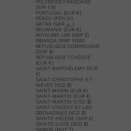
POLYNÉSIE FRANÇAISE
(XPF FR)
PORTUGAL (EUR €)
PÉROU (PEN S/)
QATAR (QAR ر.ق)
ROUMANIE (EUR €)
ROYAUME-UNI (GBP £)
RWANDA (RWF FRW)
RÉPUBLIQUE DOMINICAINE
(DOP $)
RÉPUBLIQUE TCHÈQUE
(EUR €)
SAINT-BARTHÉLEMY (EUR
€)
SAINT-CHRISTOPHE-ET-
NIÉVÈS (XCD $)
SAINT-MARIN (EUR €)
SAINT-MARTIN (EUR €)
SAINT-MARTIN (USD $)
SAINT-VINCENT-ET-LES-
GRENADINES (XCD $)
SAINTE-HÉLÈNE (SHP £)
SAINTE-LUCIE (XCD $)
SAMOA (WST T)