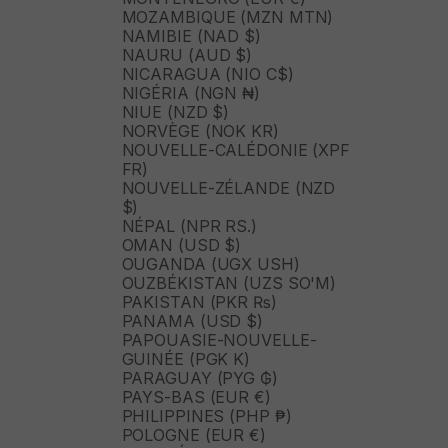
MOZAMBIQUE (MZN MTN)
NAMIBIE (NAD $)
NAURU (AUD $)
NICARAGUA (NIO C$)
NIGÉRIA (NGN ₦)
NIUE (NZD $)
NORVÈGE (NOK KR)
NOUVELLE-CALÉDONIE (XPF
FR)
NOUVELLE-ZÉLANDE (NZD
$)
NÉPAL (NPR RS.)
OMAN (USD $)
OUGANDA (UGX USH)
OUZBÉKISTAN (UZS SO'M)
PAKISTAN (PKR ₨)
PANAMA (USD $)
PAPOUASIE-NOUVELLE-
GUINÉE (PGK K)
PARAGUAY (PYG ₲)
PAYS-BAS (EUR €)
PHILIPPINES (PHP ₱)
POLOGNE (EUR €)