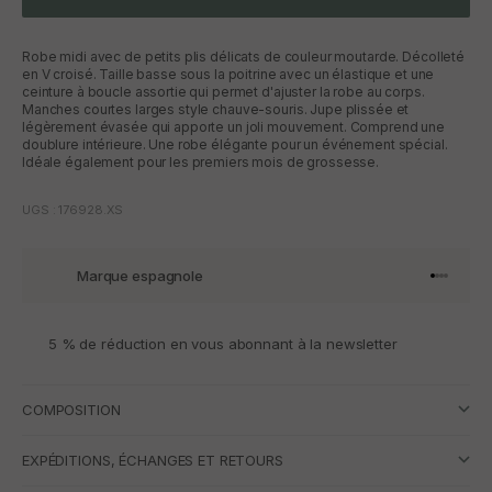
Robe midi avec de petits plis délicats de couleur moutarde. Décolleté
en V croisé. Taille basse sous la poitrine avec un élastique et une
ceinture à boucle assortie qui permet d'ajuster la robe au corps.
Manches courtes larges style chauve-souris. Jupe plissée et
légèrement évasée qui apporte un joli mouvement. Comprend une
doublure intérieure. Une robe élégante pour un événement spécial.
Idéale également pour les premiers mois de grossesse.
UGS : 176928.XS
Marque espagnole
Aller à l'
Aller à l
Aller à l
Aller à 
5 % de réduction en vous abonnant à la newsletter
COMPOSITION
EXPÉDITIONS, ÉCHANGES ET RETOURS