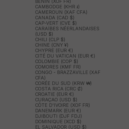
BÉNIN (XOF FR)
CAMBODGE (KHR ៛)
CAMEROUN (XAF CFA)
CANADA (CAD $)
CAP-VERT (CVE $)
CARAÏBES NÉERLANDAISES
(USD $)
CHILI (CLP $)
CHINE (CNY ¥)
CHYPRE (EUR €)
CITÉ DU VATICAN (EUR €)
COLOMBIE (COP $)
COMORES (KMF FR)
CONGO - BRAZZAVILLE (XAF
CFA)
CORÉE DU SUD (KRW ₩)
COSTA RICA (CRC ₡)
CROATIE (EUR €)
CURAÇAO (USD $)
CÔTE D'IVOIRE (XOF FR)
DANEMARK (EUR €)
DJIBOUTI (DJF FDJ)
DOMINIQUE (XCD $)
EL SALVADOR (USD $)