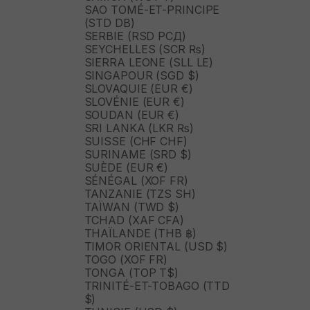
SAO TOMÉ-ET-PRINCIPE
(STD DB)
SERBIE (RSD РСД)
SEYCHELLES (SCR ₨)
SIERRA LEONE (SLL LE)
SINGAPOUR (SGD $)
SLOVAQUIE (EUR €)
SLOVÉNIE (EUR €)
SOUDAN (EUR €)
SRI LANKA (LKR ₨)
SUISSE (CHF CHF)
SURINAME (SRD $)
SUÈDE (EUR €)
SÉNÉGAL (XOF FR)
TANZANIE (TZS SH)
TAÏWAN (TWD $)
TCHAD (XAF CFA)
THAÏLANDE (THB ฿)
TIMOR ORIENTAL (USD $)
TOGO (XOF FR)
TONGA (TOP T$)
TRINITÉ-ET-TOBAGO (TTD
$)