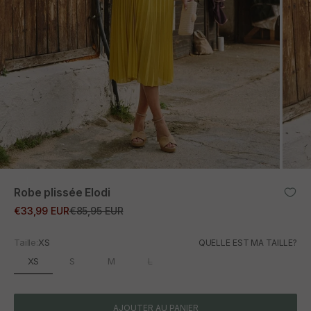
ZOOM
Robe plissée Elodi
Prix promotionnel
Prix normal
€33,99 EUR
€85,95 EUR
Taille:
XS
QUELLE EST MA TAILLE?
XS
S
M
L
AJOUTER AU PANIER