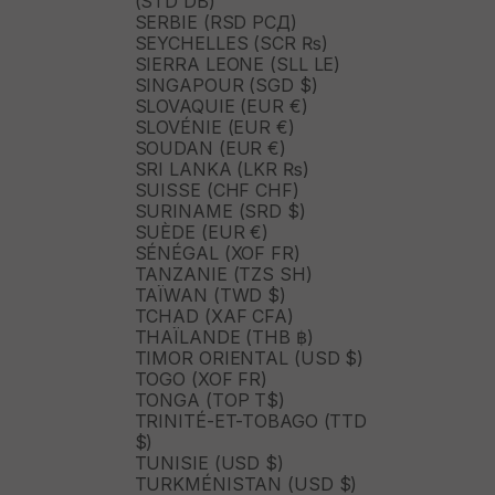
(STD DB)
SERBIE (RSD РСД)
SEYCHELLES (SCR ₨)
SIERRA LEONE (SLL LE)
SINGAPOUR (SGD $)
SLOVAQUIE (EUR €)
SLOVÉNIE (EUR €)
SOUDAN (EUR €)
SRI LANKA (LKR ₨)
SUISSE (CHF CHF)
SURINAME (SRD $)
SUÈDE (EUR €)
SÉNÉGAL (XOF FR)
TANZANIE (TZS SH)
TAÏWAN (TWD $)
TCHAD (XAF CFA)
THAÏLANDE (THB ฿)
TIMOR ORIENTAL (USD $)
TOGO (XOF FR)
TONGA (TOP T$)
TRINITÉ-ET-TOBAGO (TTD
$)
TUNISIE (USD $)
TURKMÉNISTAN (USD $)