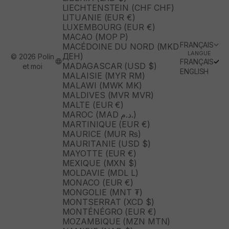
LIECHTENSTEIN (CHF CHF)
LITUANIE (EUR €)
LUXEMBOURG (EUR €)
MACAO (MOP P)
FRANÇAIS
MACÉDOINE DU NORD (MKD
LANGUE
ДЕН)
© 2026 Polín
FRANÇAIS
MADAGASCAR (USD $)
et moi
ENGLISH
MALAISIE (MYR RM)
MALAWI (MWK MK)
MALDIVES (MVR MVR)
MALTE (EUR €)
MAROC (MAD د.م.)
MARTINIQUE (EUR €)
MAURICE (MUR ₨)
MAURITANIE (USD $)
MAYOTTE (EUR €)
MEXIQUE (MXN $)
MOLDAVIE (MDL L)
MONACO (EUR €)
MONGOLIE (MNT ₮)
MONTSERRAT (XCD $)
MONTÉNÉGRO (EUR €)
MOZAMBIQUE (MZN MTN)