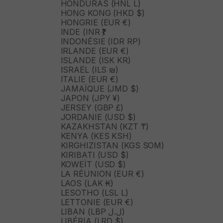
HONDURAS (HNL L)
HONG KONG (HKD $)
HONGRIE (EUR €)
INDE (INR ₹)
INDONÉSIE (IDR RP)
IRLANDE (EUR €)
ISLANDE (ISK KR)
ISRAËL (ILS ₪)
ITALIE (EUR €)
JAMAÏQUE (JMD $)
JAPON (JPY ¥)
JERSEY (GBP £)
JORDANIE (USD $)
KAZAKHSTAN (KZT ₸)
KENYA (KES KSH)
KIRGHIZISTAN (KGS SOM)
KIRIBATI (USD $)
KOWEÏT (USD $)
LA RÉUNION (EUR €)
LAOS (LAK ₭)
LESOTHO (LSL L)
LETTONIE (EUR €)
LIBAN (LBP ل.ل)
LIBÉRIA (LRD $)