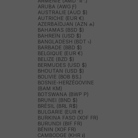
ARMÉNIE (AMD ԴՐ.)
ARUBA (AWG Ƒ)
AUSTRALIE (AUD $)
AUTRICHE (EUR €)
AZERBAÏDJAN (AZN ₼)
BAHAMAS (BSD $)
BAHREÏN (USD $)
BANGLADESH (BDT ৳)
BARBADE (BBD $)
BELGIQUE (EUR €)
BELIZE (BZD $)
BERMUDES (USD $)
BHOUTAN (USD $)
BOLIVIE (BOB BS.)
BOSNIE-HERZÉGOVINE
(BAM КМ)
BOTSWANA (BWP P)
BRUNEI (BND $)
BRÉSIL (BRL R$)
BULGARIE (EUR €)
BURKINA FASO (XOF FR)
BURUNDI (BIF FR)
BÉNIN (XOF FR)
CAMBODGE (KHR ៛)