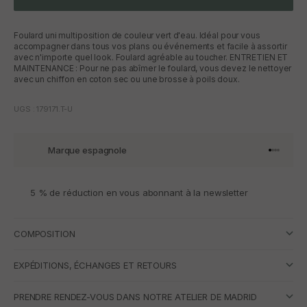
Foulard uni multiposition de couleur vert d'eau. Idéal pour vous
accompagner dans tous vos plans ou événements et facile à assortir
avec n'importe quel look. Foulard agréable au toucher. ENTRETIEN ET
MAINTENANCE : Pour ne pas abîmer le foulard, vous devez le nettoyer
avec un chiffon en coton sec ou une brosse à poils doux.
UGS : 179171.T-U
Marque espagnole
Aller à l'
Aller à l
Aller à l
Aller à 
5 % de réduction en vous abonnant à la newsletter
COMPOSITION
EXPÉDITIONS, ÉCHANGES ET RETOURS
PRENDRE RENDEZ-VOUS DANS NOTRE ATELIER DE MADRID