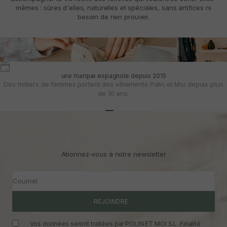
mêmes : sûres d'elles, naturelles et spéciales, sans artifices ni
besoin de rien prouver.
une marque espagnole depuis 2015
Des milliers de femmes portent des vêtements Polin et Moi depuis plus
de 10 ans.
Aller à l'article 1
Aller à l'article 2
Aller à l'article 3
Abonnez-vous à notre newsletter
Courriel
REJOINDRE
Vos données seront traitées par POLIN ET MOI S.L. Finalité :