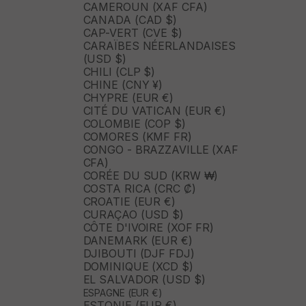
CAMEROUN (XAF CFA)
CANADA (CAD $)
CAP-VERT (CVE $)
CARAÏBES NÉERLANDAISES
(USD $)
CHILI (CLP $)
CHINE (CNY ¥)
CHYPRE (EUR €)
CITÉ DU VATICAN (EUR €)
COLOMBIE (COP $)
COMORES (KMF FR)
CONGO - BRAZZAVILLE (XAF
CFA)
CORÉE DU SUD (KRW ₩)
COSTA RICA (CRC ₡)
CROATIE (EUR €)
CURAÇAO (USD $)
CÔTE D'IVOIRE (XOF FR)
DANEMARK (EUR €)
DJIBOUTI (DJF FDJ)
DOMINIQUE (XCD $)
EL SALVADOR (USD $)
ESPAGNE (EUR €)
ESTONIE (EUR €)