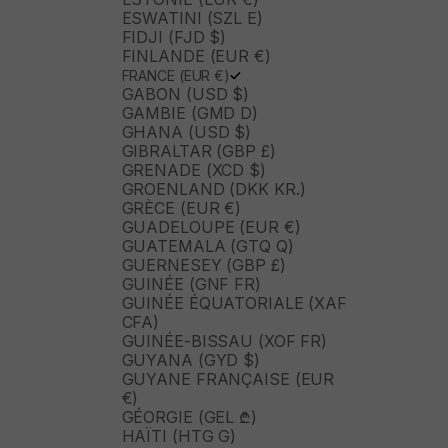
ESWATINI (SZL E)
FIDJI (FJD $)
FINLANDE (EUR €)
FRANCE (EUR €)
GABON (USD $)
GAMBIE (GMD D)
GHANA (USD $)
GIBRALTAR (GBP £)
GRENADE (XCD $)
GROENLAND (DKK KR.)
GRÈCE (EUR €)
GUADELOUPE (EUR €)
GUATEMALA (GTQ Q)
GUERNESEY (GBP £)
GUINÉE (GNF FR)
GUINÉE ÉQUATORIALE (XAF
CFA)
GUINÉE-BISSAU (XOF FR)
GUYANA (GYD $)
GUYANE FRANÇAISE (EUR
€)
GÉORGIE (GEL ₾)
HAÏTI (HTG G)