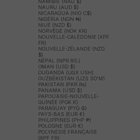
NAMIBIE (NAD $)
NAURU (AUD $)
NICARAGUA (NIO C$)
NIGÉRIA (NGN ₦)
NIUE (NZD $)
NORVÈGE (NOK KR)
NOUVELLE-CALÉDONIE (XPF
FR)
NOUVELLE-ZÉLANDE (NZD
$)
NÉPAL (NPR RS.)
OMAN (USD $)
OUGANDA (UGX USH)
OUZBÉKISTAN (UZS SO'M)
PAKISTAN (PKR ₨)
PANAMA (USD $)
PAPOUASIE-NOUVELLE-
GUINÉE (PGK K)
PARAGUAY (PYG ₲)
PAYS-BAS (EUR €)
PHILIPPINES (PHP ₱)
POLOGNE (EUR €)
POLYNÉSIE FRANÇAISE
(XPF FR)