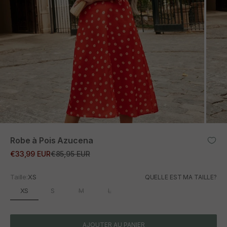
ZOOM
Robe à Pois Azucena
Prix promotionnel
Prix normal
€33,99 EUR
€85,95 EUR
Taille:
XS
QUELLE EST MA TAILLE?
XS
S
M
L
AJOUTER AU PANIER