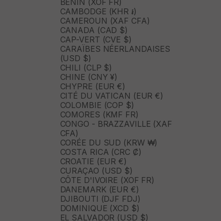
BÉNIN (XOF FR)
CAMBODGE (KHR ៛)
CAMEROUN (XAF CFA)
CANADA (CAD $)
CAP-VERT (CVE $)
CARAÏBES NÉERLANDAISES
(USD $)
CHILI (CLP $)
CHINE (CNY ¥)
CHYPRE (EUR €)
CITÉ DU VATICAN (EUR €)
COLOMBIE (COP $)
COMORES (KMF FR)
CONGO - BRAZZAVILLE (XAF
CFA)
CORÉE DU SUD (KRW ₩)
COSTA RICA (CRC ₡)
CROATIE (EUR €)
CURAÇAO (USD $)
CÔTE D'IVOIRE (XOF FR)
DANEMARK (EUR €)
DJIBOUTI (DJF FDJ)
DOMINIQUE (XCD $)
EL SALVADOR (USD $)