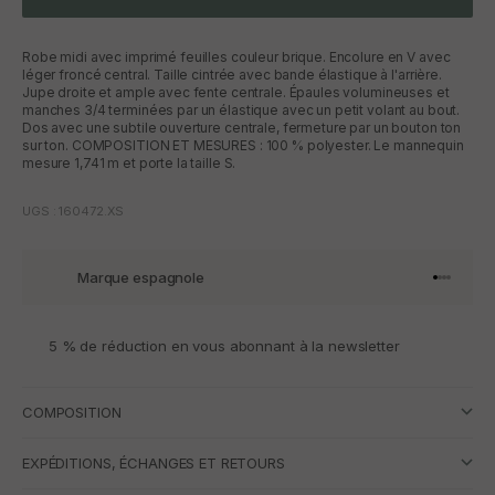
Robe midi avec imprimé feuilles couleur brique. Encolure en V avec
léger froncé central. Taille cintrée avec bande élastique à l'arrière.
Jupe droite et ample avec fente centrale. Épaules volumineuses et
manches 3/4 terminées par un élastique avec un petit volant au bout.
Dos avec une subtile ouverture centrale, fermeture par un bouton ton
sur ton. COMPOSITION ET MESURES : 100 % polyester. Le mannequin
mesure 1,741 m et porte la taille S.
UGS : 160472.XS
Marque espagnole
Aller à l'
Aller à l
Aller à l
Aller à 
5 % de réduction en vous abonnant à la newsletter
COMPOSITION
EXPÉDITIONS, ÉCHANGES ET RETOURS