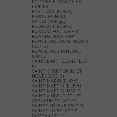
POLYNÉSIE FRANÇAISE
(XPF FR)
PORTUGAL (EUR €)
PÉROU (PEN S/)
QATAR (QAR ر.ق)
ROUMANIE (EUR €)
ROYAUME-UNI (GBP £)
RWANDA (RWF FRW)
RÉPUBLIQUE DOMINICAINE
(DOP $)
RÉPUBLIQUE TCHÈQUE
(EUR €)
SAINT-BARTHÉLEMY (EUR
€)
SAINT-CHRISTOPHE-ET-
NIÉVÈS (XCD $)
SAINT-MARIN (EUR €)
SAINT-MARTIN (EUR €)
SAINT-MARTIN (USD $)
SAINT-VINCENT-ET-LES-
GRENADINES (XCD $)
SAINTE-HÉLÈNE (SHP £)
SAINTE-LUCIE (XCD $)
SAMOA (WST T)