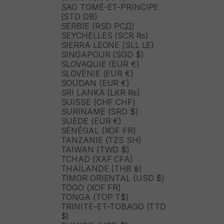
SAO TOMÉ-ET-PRINCIPE
(STD DB)
SERBIE (RSD РСД)
SEYCHELLES (SCR ₨)
SIERRA LEONE (SLL LE)
SINGAPOUR (SGD $)
SLOVAQUIE (EUR €)
SLOVÉNIE (EUR €)
SOUDAN (EUR €)
SRI LANKA (LKR ₨)
SUISSE (CHF CHF)
SURINAME (SRD $)
SUÈDE (EUR €)
SÉNÉGAL (XOF FR)
TANZANIE (TZS SH)
TAÏWAN (TWD $)
TCHAD (XAF CFA)
THAÏLANDE (THB ฿)
TIMOR ORIENTAL (USD $)
TOGO (XOF FR)
TONGA (TOP T$)
TRINITÉ-ET-TOBAGO (TTD
$)