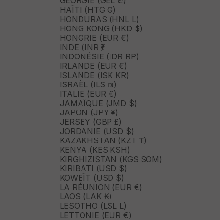
GÉORGIE (GEL ₾)
HAÏTI (HTG G)
HONDURAS (HNL L)
HONG KONG (HKD $)
HONGRIE (EUR €)
INDE (INR ₹)
INDONÉSIE (IDR RP)
IRLANDE (EUR €)
ISLANDE (ISK KR)
ISRAËL (ILS ₪)
ITALIE (EUR €)
JAMAÏQUE (JMD $)
JAPON (JPY ¥)
JERSEY (GBP £)
JORDANIE (USD $)
KAZAKHSTAN (KZT ₸)
KENYA (KES KSH)
KIRGHIZISTAN (KGS SOM)
KIRIBATI (USD $)
KOWEÏT (USD $)
LA RÉUNION (EUR €)
LAOS (LAK ₭)
LESOTHO (LSL L)
LETTONIE (EUR €)