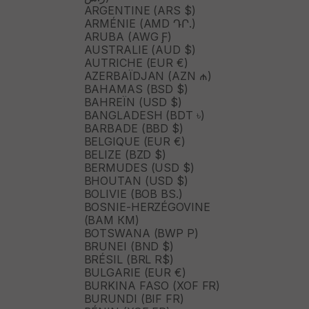
ARGENTINE (ARS $)
ARMÉNIE (AMD ԴՐ.)
ARUBA (AWG Ƒ)
AUSTRALIE (AUD $)
AUTRICHE (EUR €)
AZERBAÏDJAN (AZN ₼)
BAHAMAS (BSD $)
BAHREÏN (USD $)
BANGLADESH (BDT ৳)
BARBADE (BBD $)
BELGIQUE (EUR €)
BELIZE (BZD $)
BERMUDES (USD $)
BHOUTAN (USD $)
BOLIVIE (BOB BS.)
BOSNIE-HERZÉGOVINE
(BAM КМ)
BOTSWANA (BWP P)
BRUNEI (BND $)
BRÉSIL (BRL R$)
BULGARIE (EUR €)
BURKINA FASO (XOF FR)
BURUNDI (BIF FR)