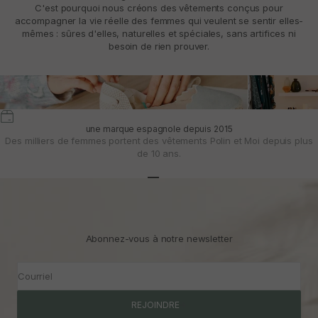
C'est pourquoi nous créons des vêtements conçus pour
accompagner la vie réelle des femmes qui veulent se sentir elles-
mêmes : sûres d'elles, naturelles et spéciales, sans artifices ni
besoin de rien prouver.
une marque espagnole depuis 2015
Des milliers de femmes portent des vêtements Polin et Moi depuis plus
de 10 ans.
Aller à l'article 1
Aller à l'article 2
Aller à l'article 3
Abonnez-vous à notre newsletter
Courriel
REJOINDRE