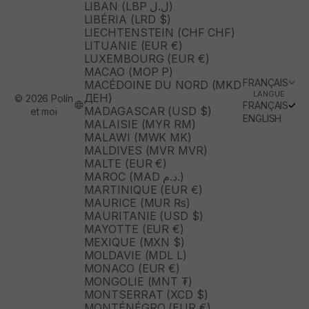
LIBAN (LBP ل.ل)
LIBÉRIA (LRD $)
LIECHTENSTEIN (CHF CHF)
LITUANIE (EUR €)
LUXEMBOURG (EUR €)
MACAO (MOP P)
FRANÇAIS
MACÉDOINE DU NORD (MKD
LANGUE
ДЕН)
© 2026 Polín
FRANÇAIS
MADAGASCAR (USD $)
et moi
ENGLISH
MALAISIE (MYR RM)
MALAWI (MWK MK)
MALDIVES (MVR MVR)
MALTE (EUR €)
MAROC (MAD د.م.)
MARTINIQUE (EUR €)
MAURICE (MUR ₨)
MAURITANIE (USD $)
MAYOTTE (EUR €)
MEXIQUE (MXN $)
MOLDAVIE (MDL L)
MONACO (EUR €)
MONGOLIE (MNT ₮)
MONTSERRAT (XCD $)
MONTÉNÉGRO (EUR €)