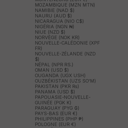
MOZAMBIQUE (MZN MTN)
NAMIBIE (NAD $)
NAURU (AUD $)
NICARAGUA (NIO C$)
NIGÉRIA (NGN ₦)
NIUE (NZD $)
NORVÈGE (NOK KR)
NOUVELLE-CALÉDONIE (XPF
FR)
NOUVELLE-ZÉLANDE (NZD
$)
NÉPAL (NPR RS.)
OMAN (USD $)
OUGANDA (UGX USH)
OUZBÉKISTAN (UZS SO'M)
PAKISTAN (PKR ₨)
PANAMA (USD $)
PAPOUASIE-NOUVELLE-
GUINÉE (PGK K)
PARAGUAY (PYG ₲)
PAYS-BAS (EUR €)
PHILIPPINES (PHP ₱)
POLOGNE (EUR €)