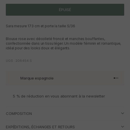
ÉPUISÉ
Sara mesure 173 cm et porte la taille S/36
Blouse rose avec décolleté froncé et manches bouffantes,
confectionnée dans un tissu léger. Un modèle féminin et romantique,
idéal pour des looks doux et élégants.
UGS : 208454.S
Marque espagnole
Aller à l'
Aller à l
Aller à l
Aller à 
5 % de réduction en vous abonnant à la newsletter
COMPOSITION
EXPÉDITIONS, ÉCHANGES ET RETOURS