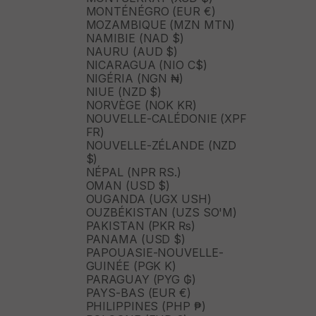
MONTÉNÉGRO (EUR €)
MOZAMBIQUE (MZN MTN)
NAMIBIE (NAD $)
NAURU (AUD $)
NICARAGUA (NIO C$)
NIGÉRIA (NGN ₦)
NIUE (NZD $)
NORVÈGE (NOK KR)
NOUVELLE-CALÉDONIE (XPF
FR)
NOUVELLE-ZÉLANDE (NZD
$)
NÉPAL (NPR RS.)
OMAN (USD $)
OUGANDA (UGX USH)
OUZBÉKISTAN (UZS SO'M)
PAKISTAN (PKR ₨)
PANAMA (USD $)
PAPOUASIE-NOUVELLE-
GUINÉE (PGK K)
PARAGUAY (PYG ₲)
PAYS-BAS (EUR €)
PHILIPPINES (PHP ₱)