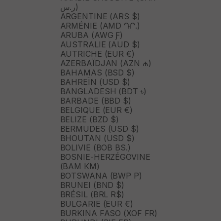
ر.س)
ARGENTINE (ARS $)
ARMÉNIE (AMD ԴՐ.)
ARUBA (AWG Ƒ)
AUSTRALIE (AUD $)
AUTRICHE (EUR €)
AZERBAÏDJAN (AZN ₼)
BAHAMAS (BSD $)
BAHREÏN (USD $)
BANGLADESH (BDT ৳)
BARBADE (BBD $)
BELGIQUE (EUR €)
BELIZE (BZD $)
BERMUDES (USD $)
BHOUTAN (USD $)
BOLIVIE (BOB BS.)
BOSNIE-HERZÉGOVINE
(BAM КМ)
BOTSWANA (BWP P)
BRUNEI (BND $)
BRÉSIL (BRL R$)
BULGARIE (EUR €)
BURKINA FASO (XOF FR)