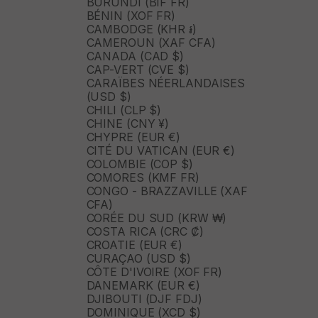
BURUNDI (BIF FR)
BÉNIN (XOF FR)
CAMBODGE (KHR ៛)
CAMEROUN (XAF CFA)
CANADA (CAD $)
CAP-VERT (CVE $)
CARAÏBES NÉERLANDAISES
(USD $)
CHILI (CLP $)
CHINE (CNY ¥)
CHYPRE (EUR €)
CITÉ DU VATICAN (EUR €)
COLOMBIE (COP $)
COMORES (KMF FR)
CONGO - BRAZZAVILLE (XAF
CFA)
CORÉE DU SUD (KRW ₩)
COSTA RICA (CRC ₡)
CROATIE (EUR €)
CURAÇAO (USD $)
CÔTE D'IVOIRE (XOF FR)
DANEMARK (EUR €)
DJIBOUTI (DJF FDJ)
DOMINIQUE (XCD $)