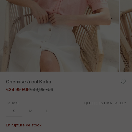
ZOOM
Chemise à col Katia
Prix promotionnel
Prix normal
€24,99 EUR
€49,95 EUR
Taille:
S
QUELLE EST MA TAILLE?
S
M
L
En rupture de stock