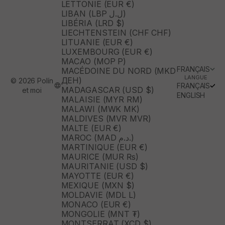
LETTONIE (EUR €)
LIBAN (LBP ل.ل)
LIBÉRIA (LRD $)
LIECHTENSTEIN (CHF CHF)
LITUANIE (EUR €)
LUXEMBOURG (EUR €)
MACAO (MOP P)
FRANÇAIS
MACÉDOINE DU NORD (MKD
LANGUE
ДЕН)
© 2026 Polín
FRANÇAIS
MADAGASCAR (USD $)
et moi
ENGLISH
MALAISIE (MYR RM)
MALAWI (MWK MK)
MALDIVES (MVR MVR)
MALTE (EUR €)
MAROC (MAD د.م.)
MARTINIQUE (EUR €)
MAURICE (MUR ₨)
MAURITANIE (USD $)
MAYOTTE (EUR €)
MEXIQUE (MXN $)
MOLDAVIE (MDL L)
MONACO (EUR €)
MONGOLIE (MNT ₮)
MONTSERRAT (XCD $)