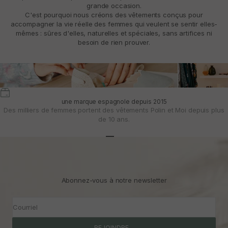
grande occasion.
C'est pourquoi nous créons des vêtements conçus pour
accompagner la vie réelle des femmes qui veulent se sentir elles-
mêmes : sûres d'elles, naturelles et spéciales, sans artifices ni
besoin de rien prouver.
une marque espagnole depuis 2015
Des milliers de femmes portent des vêtements Polin et Moi depuis plus
de 10 ans.
Aller à l'article 1
Aller à l'article 2
Aller à l'article 3
Abonnez-vous à notre newsletter
Courriel
REJOINDRE