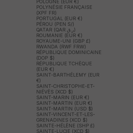
POLOGNE (EUR €)
POLYNÉSIE FRANÇAISE
(XPF FR)
PORTUGAL (EUR €)
PÉROU (PEN S/)
QATAR (QAR ر.ق)
ROUMANIE (EUR €)
ROYAUME-UNI (GBP £)
RWANDA (RWF FRW)
RÉPUBLIQUE DOMINICAINE
(DOP $)
RÉPUBLIQUE TCHÈQUE
(EUR €)
SAINT-BARTHÉLEMY (EUR
€)
SAINT-CHRISTOPHE-ET-
NIÉVÈS (XCD $)
SAINT-MARIN (EUR €)
SAINT-MARTIN (EUR €)
SAINT-MARTIN (USD $)
SAINT-VINCENT-ET-LES-
GRENADINES (XCD $)
SAINTE-HÉLÈNE (SHP £)
SAINTE-LUCIE (XCD $)