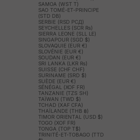
SAMOA (WST T)
SAO TOMÉ-ET-PRINCIPE
(STD DB)
SERBIE (RSD РСД)
SEYCHELLES (SCR ₨)
SIERRA LEONE (SLL LE)
SINGAPOUR (SGD $)
SLOVAQUIE (EUR €)
SLOVÉNIE (EUR €)
SOUDAN (EUR €)
SRI LANKA (LKR ₨)
SUISSE (CHF CHF)
SURINAME (SRD $)
SUÈDE (EUR €)
SÉNÉGAL (XOF FR)
TANZANIE (TZS SH)
TAÏWAN (TWD $)
TCHAD (XAF CFA)
THAÏLANDE (THB ฿)
TIMOR ORIENTAL (USD $)
TOGO (XOF FR)
TONGA (TOP T$)
TRINITÉ-ET-TOBAGO (TTD