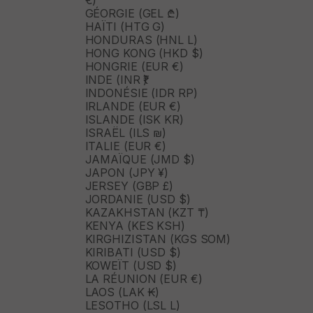
€)
GÉORGIE (GEL ₾)
HAÏTI (HTG G)
HONDURAS (HNL L)
HONG KONG (HKD $)
HONGRIE (EUR €)
INDE (INR ₹)
INDONÉSIE (IDR RP)
IRLANDE (EUR €)
ISLANDE (ISK KR)
ISRAËL (ILS ₪)
ITALIE (EUR €)
JAMAÏQUE (JMD $)
JAPON (JPY ¥)
JERSEY (GBP £)
JORDANIE (USD $)
KAZAKHSTAN (KZT ₸)
KENYA (KES KSH)
KIRGHIZISTAN (KGS SOM)
KIRIBATI (USD $)
KOWEÏT (USD $)
LA RÉUNION (EUR €)
LAOS (LAK ₭)
LESOTHO (LSL L)