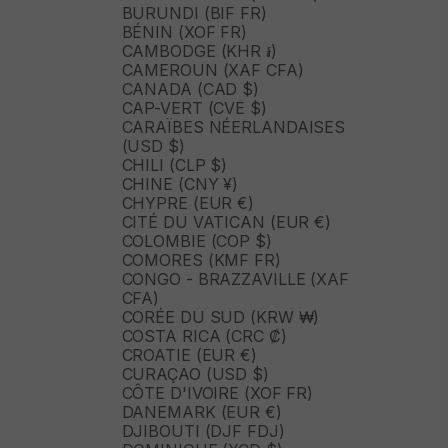
BURUNDI (BIF FR)
BÉNIN (XOF FR)
CAMBODGE (KHR ៛)
CAMEROUN (XAF CFA)
CANADA (CAD $)
CAP-VERT (CVE $)
CARAÏBES NÉERLANDAISES
(USD $)
CHILI (CLP $)
CHINE (CNY ¥)
CHYPRE (EUR €)
CITÉ DU VATICAN (EUR €)
COLOMBIE (COP $)
COMORES (KMF FR)
CONGO - BRAZZAVILLE (XAF
CFA)
CORÉE DU SUD (KRW ₩)
COSTA RICA (CRC ₡)
CROATIE (EUR €)
CURAÇAO (USD $)
CÔTE D'IVOIRE (XOF FR)
DANEMARK (EUR €)
DJIBOUTI (DJF FDJ)