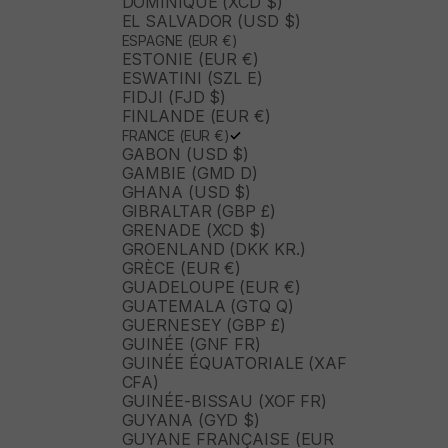
DOMINIQUE (XCD $)
EL SALVADOR (USD $)
ESPAGNE (EUR €)
ESTONIE (EUR €)
ESWATINI (SZL E)
FIDJI (FJD $)
FINLANDE (EUR €)
FRANCE (EUR €)
GABON (USD $)
GAMBIE (GMD D)
GHANA (USD $)
GIBRALTAR (GBP £)
GRENADE (XCD $)
GROENLAND (DKK KR.)
GRÈCE (EUR €)
GUADELOUPE (EUR €)
GUATEMALA (GTQ Q)
GUERNESEY (GBP £)
GUINÉE (GNF FR)
GUINÉE ÉQUATORIALE (XAF
CFA)
GUINÉE-BISSAU (XOF FR)
GUYANA (GYD $)
GUYANE FRANÇAISE (EUR