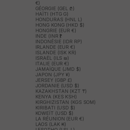
€)
GÉORGIE (GEL ₾)
HAÏTI (HTG G)
HONDURAS (HNL L)
HONG KONG (HKD $)
HONGRIE (EUR €)
INDE (INR ₹)
INDONÉSIE (IDR RP)
IRLANDE (EUR €)
ISLANDE (ISK KR)
ISRAËL (ILS ₪)
ITALIE (EUR €)
JAMAÏQUE (JMD $)
JAPON (JPY ¥)
JERSEY (GBP £)
JORDANIE (USD $)
KAZAKHSTAN (KZT ₸)
KENYA (KES KSH)
KIRGHIZISTAN (KGS SOM)
KIRIBATI (USD $)
KOWEÏT (USD $)
LA RÉUNION (EUR €)
LAOS (LAK ₭)
LESOTHO (LSL L)