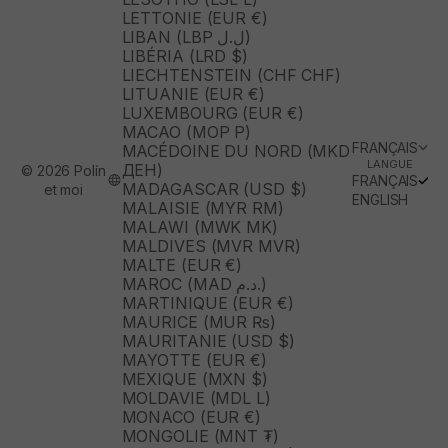
LETTONIE (EUR €)
LIBAN (LBP ل.ل)
LIBÉRIA (LRD $)
LIECHTENSTEIN (CHF CHF)
LITUANIE (EUR €)
LUXEMBOURG (EUR €)
MACAO (MOP P)
FRANÇAIS
MACÉDOINE DU NORD (MKD
LANGUE
ДЕН)
© 2026 Polín
FRANÇAIS
MADAGASCAR (USD $)
et moi
ENGLISH
MALAISIE (MYR RM)
MALAWI (MWK MK)
MALDIVES (MVR MVR)
MALTE (EUR €)
MAROC (MAD د.م.)
MARTINIQUE (EUR €)
MAURICE (MUR ₨)
MAURITANIE (USD $)
MAYOTTE (EUR €)
MEXIQUE (MXN $)
MOLDAVIE (MDL L)
MONACO (EUR €)
MONGOLIE (MNT ₮)