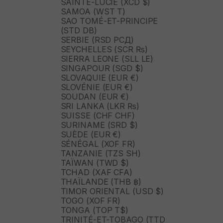
SAINTE-LUCIE (XCD $)
SAMOA (WST T)
SAO TOMÉ-ET-PRINCIPE
(STD DB)
SERBIE (RSD РСД)
SEYCHELLES (SCR ₨)
SIERRA LEONE (SLL LE)
SINGAPOUR (SGD $)
SLOVAQUIE (EUR €)
SLOVÉNIE (EUR €)
SOUDAN (EUR €)
SRI LANKA (LKR ₨)
SUISSE (CHF CHF)
SURINAME (SRD $)
SUÈDE (EUR €)
SÉNÉGAL (XOF FR)
TANZANIE (TZS SH)
TAÏWAN (TWD $)
TCHAD (XAF CFA)
THAÏLANDE (THB ฿)
TIMOR ORIENTAL (USD $)
TOGO (XOF FR)
TONGA (TOP T$)
TRINITÉ-ET-TOBAGO (TTD