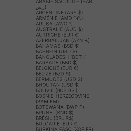
ARABIE SAOUDITE (SAR
ر.س)
ARGENTINE (ARS $)
ARMÉNIE (AMD ԴՐ.)
ARUBA (AWG Ƒ)
AUSTRALIE (AUD $)
AUTRICHE (EUR €)
AZERBAÏDJAN (AZN ₼)
BAHAMAS (BSD $)
BAHREÏN (USD $)
BANGLADESH (BDT ৳)
BARBADE (BBD $)
BELGIQUE (EUR €)
BELIZE (BZD $)
BERMUDES (USD $)
BHOUTAN (USD $)
BOLIVIE (BOB BS.)
BOSNIE-HERZÉGOVINE
(BAM КМ)
BOTSWANA (BWP P)
BRUNEI (BND $)
BRÉSIL (BRL R$)
BULGARIE (EUR €)
BURKINA FASO (XOF FR)