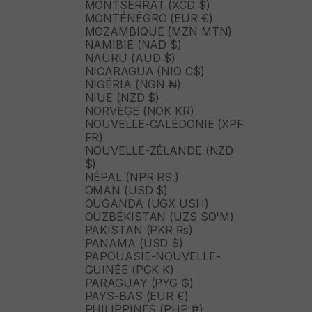
MONTSERRAT (XCD $)
MONTÉNÉGRO (EUR €)
MOZAMBIQUE (MZN MTN)
NAMIBIE (NAD $)
NAURU (AUD $)
NICARAGUA (NIO C$)
NIGÉRIA (NGN ₦)
NIUE (NZD $)
NORVÈGE (NOK KR)
NOUVELLE-CALÉDONIE (XPF
FR)
NOUVELLE-ZÉLANDE (NZD
$)
NÉPAL (NPR RS.)
OMAN (USD $)
OUGANDA (UGX USH)
OUZBÉKISTAN (UZS SO'M)
PAKISTAN (PKR ₨)
PANAMA (USD $)
PAPOUASIE-NOUVELLE-
GUINÉE (PGK K)
PARAGUAY (PYG ₲)
PAYS-BAS (EUR €)
PHILIPPINES (PHP ₱)