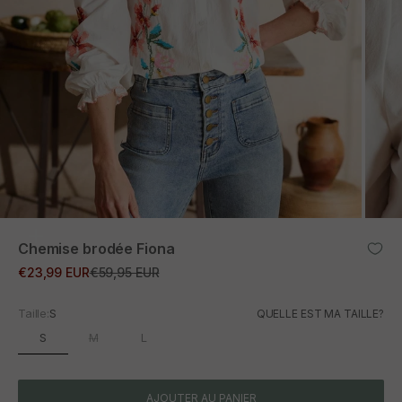
ZOOM
Chemise brodée Fiona
Prix promotionnel
Prix normal
€23,99 EUR
€59,95 EUR
Taille:
S
QUELLE EST MA TAILLE?
S
M
L
AJOUTER AU PANIER