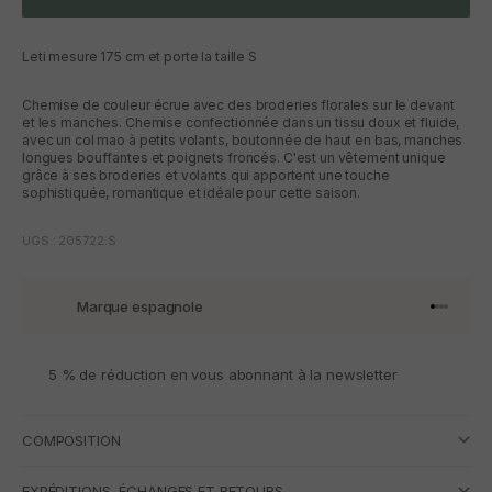
Leti mesure 175 cm et porte la taille S
Chemise de couleur écrue avec des broderies florales sur le devant
et les manches. Chemise confectionnée dans un tissu doux et fluide,
avec un col mao à petits volants, boutonnée de haut en bas, manches
longues bouffantes et poignets froncés. C'est un vêtement unique
grâce à ses broderies et volants qui apportent une touche
sophistiquée, romantique et idéale pour cette saison.
UGS : 205722.S
Marque espagnole
Aller à l'
Aller à l
Aller à l
Aller à 
5 % de réduction en vous abonnant à la newsletter
COMPOSITION
EXPÉDITIONS, ÉCHANGES ET RETOURS