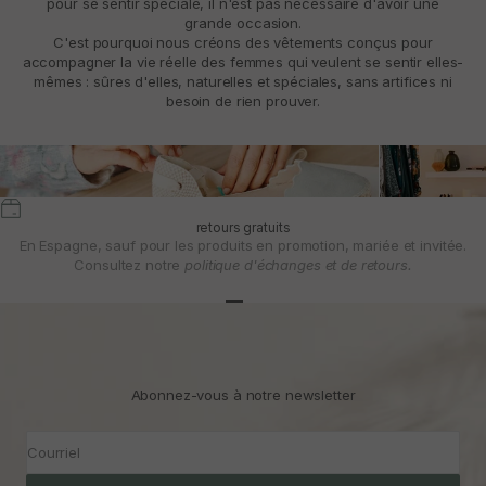
pour se sentir spéciale, il n'est pas nécessaire d'avoir une
grande occasion.
C'est pourquoi nous créons des vêtements conçus pour
accompagner la vie réelle des femmes qui veulent se sentir elles-
mêmes : sûres d'elles, naturelles et spéciales, sans artifices ni
besoin de rien prouver.
retours gratuits
En Espagne, sauf pour les produits en promotion, mariée et invitée.
Consultez notre
politique d'échanges et de retours.
Aller à l'article 1
Aller à l'article 2
Aller à l'article 3
Abonnez-vous à notre newsletter
Courriel