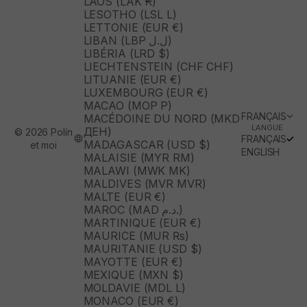
LAOS (LAK ₭)
LESOTHO (LSL L)
LETTONIE (EUR €)
LIBAN (LBP ل.ل)
LIBÉRIA (LRD $)
LIECHTENSTEIN (CHF CHF)
LITUANIE (EUR €)
LUXEMBOURG (EUR €)
MACAO (MOP P)
FRANÇAIS
MACÉDOINE DU NORD (MKD
LANGUE
ДЕН)
© 2026 Polín
FRANÇAIS
MADAGASCAR (USD $)
et moi
ENGLISH
MALAISIE (MYR RM)
MALAWI (MWK MK)
MALDIVES (MVR MVR)
MALTE (EUR €)
MAROC (MAD د.م.)
MARTINIQUE (EUR €)
MAURICE (MUR ₨)
MAURITANIE (USD $)
MAYOTTE (EUR €)
MEXIQUE (MXN $)
MOLDAVIE (MDL L)
MONACO (EUR €)