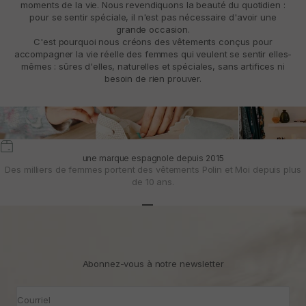
moments de la vie. Nous revendiquons la beauté du quotidien :
pour se sentir spéciale, il n'est pas nécessaire d'avoir une
grande occasion.
C'est pourquoi nous créons des vêtements conçus pour
accompagner la vie réelle des femmes qui veulent se sentir elles-
mêmes : sûres d'elles, naturelles et spéciales, sans artifices ni
besoin de rien prouver.
une marque espagnole depuis 2015
Des milliers de femmes portent des vêtements Polin et Moi depuis plus
de 10 ans.
Aller à l'article 1
Aller à l'article 2
Aller à l'article 3
Abonnez-vous à notre newsletter
Courriel