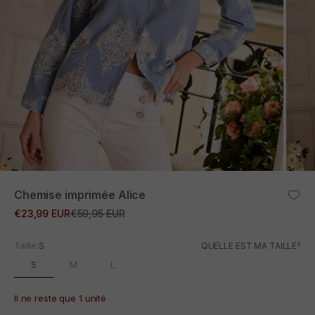
ZOOM
Chemise imprimée Alice
Prix promotionnel
Prix normal
€23,99 EUR
€59,95 EUR
Taille:
S
QUELLE EST MA TAILLE?
S
M
L
Il ne reste que 1 unité