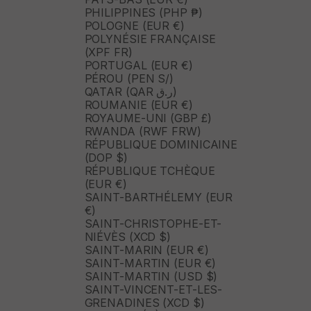
PHILIPPINES (PHP ₱)
POLOGNE (EUR €)
POLYNÉSIE FRANÇAISE
(XPF FR)
PORTUGAL (EUR €)
PÉROU (PEN S/)
QATAR (QAR ر.ق)
ROUMANIE (EUR €)
ROYAUME-UNI (GBP £)
RWANDA (RWF FRW)
RÉPUBLIQUE DOMINICAINE
(DOP $)
RÉPUBLIQUE TCHÈQUE
(EUR €)
SAINT-BARTHÉLEMY (EUR
€)
SAINT-CHRISTOPHE-ET-
NIÉVÈS (XCD $)
SAINT-MARIN (EUR €)
SAINT-MARTIN (EUR €)
SAINT-MARTIN (USD $)
SAINT-VINCENT-ET-LES-
GRENADINES (XCD $)