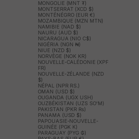
MONGOLIE (MNT ₮)
MONTSERRAT (XCD $)
MONTÉNÉGRO (EUR €)
MOZAMBIQUE (MZN MTN)
NAMIBIE (NAD $)
NAURU (AUD $)
NICARAGUA (NIO C$)
NIGÉRIA (NGN ₦)
NIUE (NZD $)
NORVÈGE (NOK KR)
NOUVELLE-CALÉDONIE (XPF
FR)
NOUVELLE-ZÉLANDE (NZD
$)
NÉPAL (NPR RS.)
OMAN (USD $)
OUGANDA (UGX USH)
OUZBÉKISTAN (UZS SO'M)
PAKISTAN (PKR ₨)
PANAMA (USD $)
PAPOUASIE-NOUVELLE-
GUINÉE (PGK K)
PARAGUAY (PYG ₲)
PAYS-BAS (EUR €)