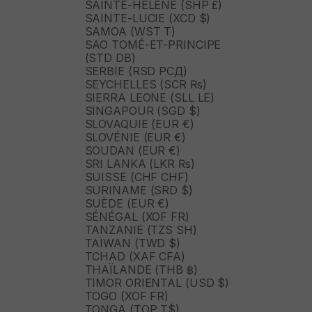
SAINTE-HÉLÈNE (SHP £)
SAINTE-LUCIE (XCD $)
SAMOA (WST T)
SAO TOMÉ-ET-PRINCIPE
(STD DB)
SERBIE (RSD РСД)
SEYCHELLES (SCR ₨)
SIERRA LEONE (SLL LE)
SINGAPOUR (SGD $)
SLOVAQUIE (EUR €)
SLOVÉNIE (EUR €)
SOUDAN (EUR €)
SRI LANKA (LKR ₨)
SUISSE (CHF CHF)
SURINAME (SRD $)
SUÈDE (EUR €)
SÉNÉGAL (XOF FR)
TANZANIE (TZS SH)
TAÏWAN (TWD $)
TCHAD (XAF CFA)
THAÏLANDE (THB ฿)
TIMOR ORIENTAL (USD $)
TOGO (XOF FR)
TONGA (TOP T$)