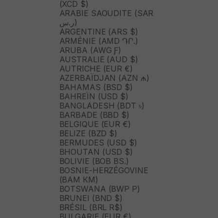
(XCD $)
ARABIE SAOUDITE (SAR
ر.س)
ARGENTINE (ARS $)
ARMÉNIE (AMD ԴՐ.)
ARUBA (AWG Ƒ)
AUSTRALIE (AUD $)
AUTRICHE (EUR €)
AZERBAÏDJAN (AZN ₼)
BAHAMAS (BSD $)
BAHREÏN (USD $)
BANGLADESH (BDT ৳)
BARBADE (BBD $)
BELGIQUE (EUR €)
BELIZE (BZD $)
BERMUDES (USD $)
BHOUTAN (USD $)
BOLIVIE (BOB BS.)
BOSNIE-HERZÉGOVINE
(BAM КМ)
BOTSWANA (BWP P)
BRUNEI (BND $)
BRÉSIL (BRL R$)
BULGARIE (EUR €)