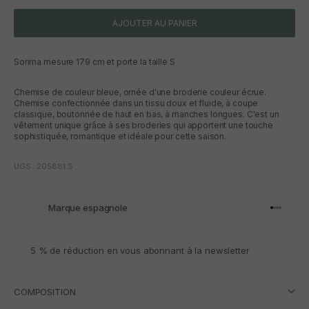
AJOUTER AU PANIER
Sorima mesure 179 cm et porte la taille S
Chemise de couleur bleue, ornée d'une broderie couleur écrue.
Chemise confectionnée dans un tissu doux et fluide, à coupe
classique, boutonnée de haut en bas, à manches longues. C'est un
vêtement unique grâce à ses broderies qui apportent une touche
sophistiquée, romantique et idéale pour cette saison.
UGS : 205881.S
Marque espagnole
Aller à l'
Aller à l
Aller à l
Aller à 
5 % de réduction en vous abonnant à la newsletter
COMPOSITION