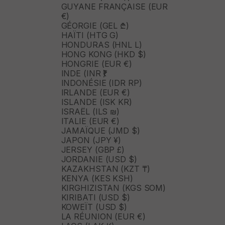
GUYANE FRANÇAISE (EUR
€)
GÉORGIE (GEL ₾)
HAÏTI (HTG G)
HONDURAS (HNL L)
HONG KONG (HKD $)
HONGRIE (EUR €)
INDE (INR ₹)
INDONÉSIE (IDR RP)
IRLANDE (EUR €)
ISLANDE (ISK KR)
ISRAËL (ILS ₪)
ITALIE (EUR €)
JAMAÏQUE (JMD $)
JAPON (JPY ¥)
JERSEY (GBP £)
JORDANIE (USD $)
KAZAKHSTAN (KZT ₸)
KENYA (KES KSH)
KIRGHIZISTAN (KGS SOM)
KIRIBATI (USD $)
KOWEÏT (USD $)
LA RÉUNION (EUR €)