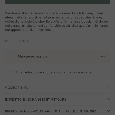
Sandale à talon beige avec un détail de nœud sur la lanière, un design
élégant et intemporel parfait pour les occasions spéciales. Elle est
dotée d'une bride à la cheville et d'une fermeture à boucle métallisée
qui garantit un ajustement confortable et sûr, ainsi que d'un talon large
qui apporte stabilité et confort.
UGS : 205425.36
Marque espagnole
Aller à l'
Aller à l
Aller à l
Aller à 
5 % de réduction en vous abonnant à la newsletter
COMPOSITION
EXPÉDITIONS, ÉCHANGES ET RETOURS
PRENDRE RENDEZ-VOUS DANS NOTRE ATELIER DE MADRID