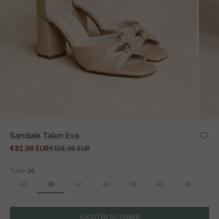
ZOOM
Sandale Talon Eva
Prix promotionnel
Prix normal
€82,99 EUR
€138,95 EUR
Taille:
36
36
35
37
38
39
40
41
AJOUTER AU PANIER