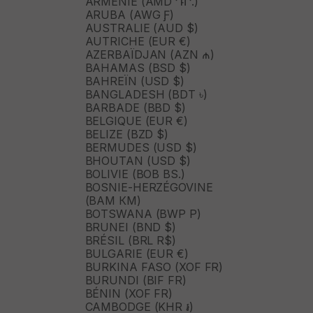
ARMÉNIE (AMD ԴՐ.)
ARUBA (AWG Ƒ)
AUSTRALIE (AUD $)
AUTRICHE (EUR €)
AZERBAÏDJAN (AZN ₼)
BAHAMAS (BSD $)
BAHREÏN (USD $)
BANGLADESH (BDT ৳)
BARBADE (BBD $)
BELGIQUE (EUR €)
BELIZE (BZD $)
BERMUDES (USD $)
BHOUTAN (USD $)
BOLIVIE (BOB BS.)
BOSNIE-HERZÉGOVINE
(BAM КМ)
BOTSWANA (BWP P)
BRUNEI (BND $)
BRÉSIL (BRL R$)
BULGARIE (EUR €)
BURKINA FASO (XOF FR)
BURUNDI (BIF FR)
BÉNIN (XOF FR)
CAMBODGE (KHR ៛)