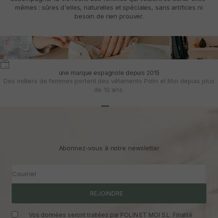
mêmes : sûres d'elles, naturelles et spéciales, sans artifices ni
besoin de rien prouver.
une marque espagnole depuis 2015
Des milliers de femmes portent des vêtements Polin et Moi depuis plus
de 10 ans.
Aller à l'article 1
Aller à l'article 2
Aller à l'article 3
Abonnez-vous à notre newsletter
Courriel
REJOINDRE
Vos données seront traitées par POLIN ET MOI S.L. Finalité :