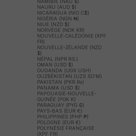
NAMIBIE (NAD $)
NAURU (AUD $)
NICARAGUA (NIO C$)
NIGÉRIA (NGN ₦)
NIUE (NZD $)
NORVÈGE (NOK KR)
NOUVELLE-CALÉDONIE (XPF
FR)
NOUVELLE-ZÉLANDE (NZD
$)
NÉPAL (NPR RS.)
OMAN (USD $)
OUGANDA (UGX USH)
OUZBÉKISTAN (UZS SO'M)
PAKISTAN (PKR ₨)
PANAMA (USD $)
PAPOUASIE-NOUVELLE-
GUINÉE (PGK K)
PARAGUAY (PYG ₲)
PAYS-BAS (EUR €)
PHILIPPINES (PHP ₱)
POLOGNE (EUR €)
POLYNÉSIE FRANÇAISE
(XPF FR)