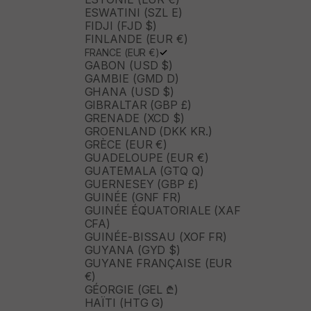
ESWATINI (SZL E)
FIDJI (FJD $)
FINLANDE (EUR €)
FRANCE (EUR €)
GABON (USD $)
GAMBIE (GMD D)
GHANA (USD $)
GIBRALTAR (GBP £)
GRENADE (XCD $)
GROENLAND (DKK KR.)
GRÈCE (EUR €)
GUADELOUPE (EUR €)
GUATEMALA (GTQ Q)
GUERNESEY (GBP £)
GUINÉE (GNF FR)
GUINÉE ÉQUATORIALE (XAF
CFA)
GUINÉE-BISSAU (XOF FR)
GUYANA (GYD $)
GUYANE FRANÇAISE (EUR
€)
GÉORGIE (GEL ₾)
HAÏTI (HTG G)