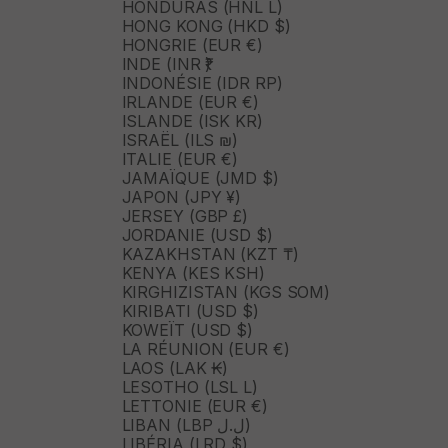
HONDURAS (HNL L)
HONG KONG (HKD $)
HONGRIE (EUR €)
INDE (INR ₹)
INDONÉSIE (IDR RP)
IRLANDE (EUR €)
ISLANDE (ISK KR)
ISRAËL (ILS ₪)
ITALIE (EUR €)
JAMAÏQUE (JMD $)
JAPON (JPY ¥)
JERSEY (GBP £)
JORDANIE (USD $)
KAZAKHSTAN (KZT ₸)
KENYA (KES KSH)
KIRGHIZISTAN (KGS SOM)
KIRIBATI (USD $)
KOWEÏT (USD $)
LA RÉUNION (EUR €)
LAOS (LAK ₭)
LESOTHO (LSL L)
LETTONIE (EUR €)
LIBAN (LBP ل.ل)
LIBÉRIA (LRD $)