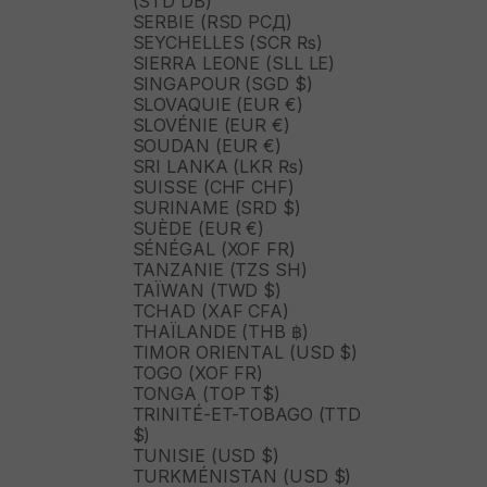
(STD DB)
SERBIE (RSD РСД)
SEYCHELLES (SCR ₨)
SIERRA LEONE (SLL LE)
SINGAPOUR (SGD $)
SLOVAQUIE (EUR €)
SLOVÉNIE (EUR €)
SOUDAN (EUR €)
SRI LANKA (LKR ₨)
SUISSE (CHF CHF)
SURINAME (SRD $)
SUÈDE (EUR €)
SÉNÉGAL (XOF FR)
TANZANIE (TZS SH)
TAÏWAN (TWD $)
TCHAD (XAF CFA)
THAÏLANDE (THB ฿)
TIMOR ORIENTAL (USD $)
TOGO (XOF FR)
TONGA (TOP T$)
TRINITÉ-ET-TOBAGO (TTD
$)
TUNISIE (USD $)
TURKMÉNISTAN (USD $)