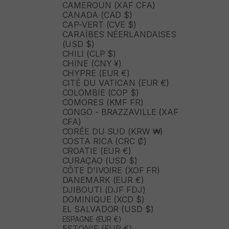
CAMEROUN (XAF CFA)
CANADA (CAD $)
CAP-VERT (CVE $)
CARAÏBES NÉERLANDAISES
(USD $)
CHILI (CLP $)
CHINE (CNY ¥)
CHYPRE (EUR €)
CITÉ DU VATICAN (EUR €)
COLOMBIE (COP $)
COMORES (KMF FR)
CONGO - BRAZZAVILLE (XAF
CFA)
CORÉE DU SUD (KRW ₩)
COSTA RICA (CRC ₡)
CROATIE (EUR €)
CURAÇAO (USD $)
CÔTE D'IVOIRE (XOF FR)
DANEMARK (EUR €)
DJIBOUTI (DJF FDJ)
DOMINIQUE (XCD $)
EL SALVADOR (USD $)
ESPAGNE (EUR €)
ESTONIE (EUR €)