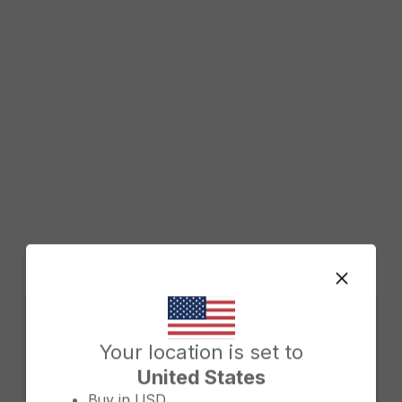
Change country/region
Your location is set to
United States
Buy in
USD