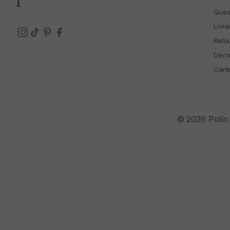
Ques
Livra
Reto
Déco
Cart
© 2026 Polín 