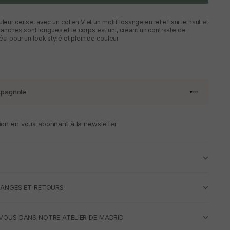
uleur cerise, avec un col en V et un motif losange en relief sur le haut et
nches sont longues et le corps est uni, créant un contraste de
éal pour un look stylé et plein de couleur.
spagnole
Aller à l'artic
Aller à l'art
Aller à l'art
Aller à l'ar
ion en vous abonnant à la newsletter
HANGES ET RETOURS
VOUS DANS NOTRE ATELIER DE MADRID