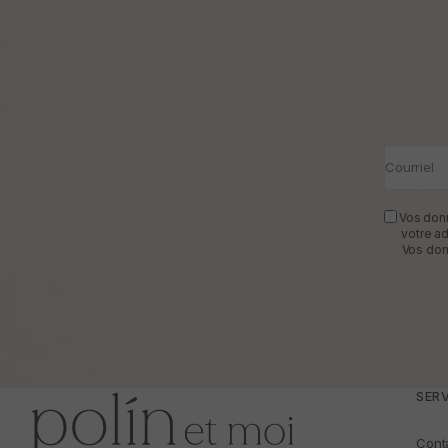
Courriel
Vos donn
votre a
Vos don
SERV
Cont