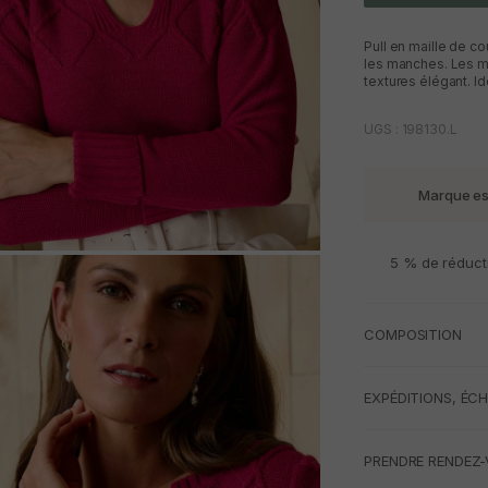
Pull en maille de co
les manches. Les ma
textures élégant. Id
UGS : 198130.L
Marque e
5 % de réduct
M
COMPOSITION
EXPÉDITIONS, ÉC
PRENDRE RENDEZ-