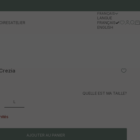
FRANÇAIS
LANGUE
Se conn
Rech
Pa
OIRES
ATELIER
FRANÇAIS
ENGLISH
Crezia
l
QUELLE EST MA TAILLE?
L
nités
AJOUTER AU PANIER