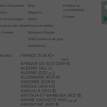
tions fréquentes
Blog
Politique de
confidentialité
isons
Magasins
Cookies
urs et échanges
Atelier
uvre ta robe idéale
Presse et médias
e Cadeau
Rejoignez l'équipe
B2B/Commerce de gros
Subventions
et moi
FRANCE (EUR €)
PAYS
AFRIQUE DU SUD (ZAR R)
ALBANIE (ALL L)
ALGÉRIE (DZD د.ج)
ALLEMAGNE (EUR €)
ANDORRE (EUR €)
ANGOLA (AOA KZ)
ANGUILLA (XCD $)
ANTIGUA-ET-BARBUDA (XCD $)
ARABIE SAOUDITE (SAR ر.س)
ARGENTINE (ARS $)