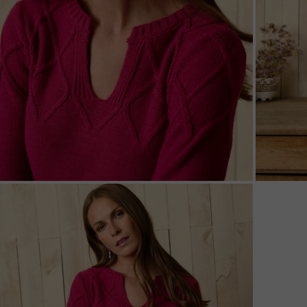
ZOOM
ZOO