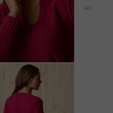
AIDE
M