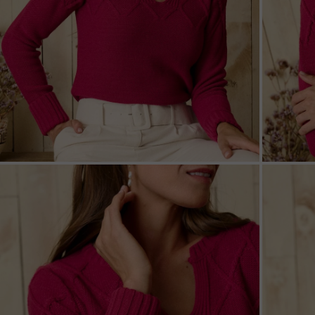
ZOOM
ZOO