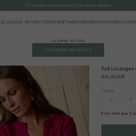
DÉCOUVREZ LES NOUVEAUTÉS DE L'AVANT-SAISON
LES JUSQU'À -60 %
INVITÉE
NEW IN
VÊTEMENTS
MARIÉE
CHAUSSURES
ACCESS
Le panier est vide
CONTINUER VOS ACHATS
Pull Losanges 
Prix promotionne
€55,95 EUR
Taille:
L
S
M
Il ne reste que 2 u