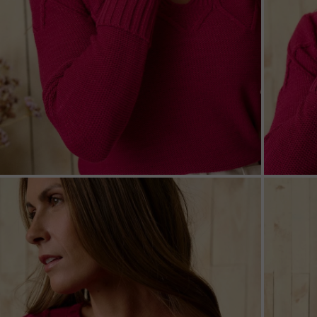
ZOOM
ZOO