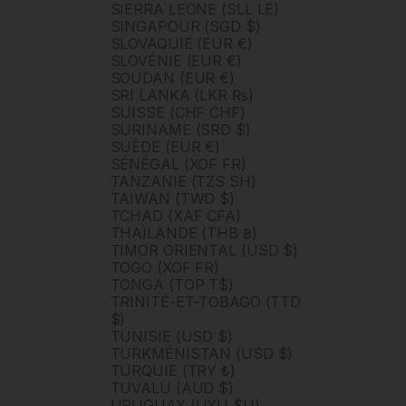
SIERRA LEONE (SLL LE)
SINGAPOUR (SGD $)
SLOVAQUIE (EUR €)
SLOVÉNIE (EUR €)
SOUDAN (EUR €)
SRI LANKA (LKR ₨)
SUISSE (CHF CHF)
SURINAME (SRD $)
SUÈDE (EUR €)
SÉNÉGAL (XOF FR)
TANZANIE (TZS SH)
TAÏWAN (TWD $)
TCHAD (XAF CFA)
THAÏLANDE (THB ฿)
TIMOR ORIENTAL (USD $)
TOGO (XOF FR)
TONGA (TOP T$)
TRINITÉ-ET-TOBAGO (TTD
$)
TUNISIE (USD $)
TURKMÉNISTAN (USD $)
TURQUIE (TRY ₺)
TUVALU (AUD $)
URUGUAY (UYU $U)