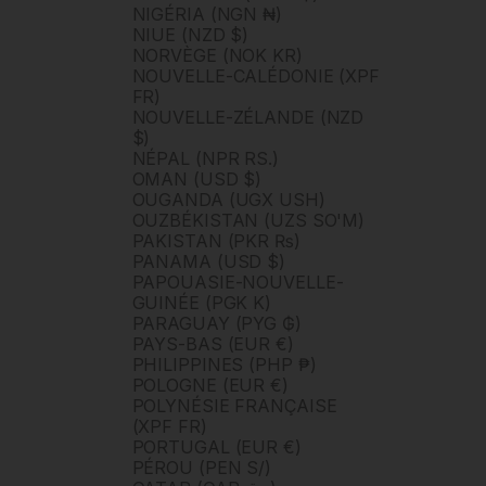
NIGÉRIA (NGN ₦)
NIUE (NZD $)
NORVÈGE (NOK KR)
NOUVELLE-CALÉDONIE (XPF
FR)
NOUVELLE-ZÉLANDE (NZD
$)
NÉPAL (NPR RS.)
OMAN (USD $)
OUGANDA (UGX USH)
OUZBÉKISTAN (UZS SO'M)
PAKISTAN (PKR ₨)
PANAMA (USD $)
PAPOUASIE-NOUVELLE-
GUINÉE (PGK K)
PARAGUAY (PYG ₲)
PAYS-BAS (EUR €)
PHILIPPINES (PHP ₱)
POLOGNE (EUR €)
POLYNÉSIE FRANÇAISE
(XPF FR)
PORTUGAL (EUR €)
PÉROU (PEN S/)