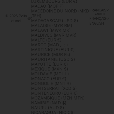
LUXEMBOURG (EUR €)
MACAO (MOP P)
FRANÇAIS
MACÉDOINE DU NORD (MKD
LANGUE
ДЕН)
© 2026 Polín
FRANÇAIS
MADAGASCAR (USD $)
et moi
ENGLISH
MALAISIE (MYR RM)
MALAWI (MWK MK)
MALDIVES (MVR MVR)
MALTE (EUR €)
MAROC (MAD د.م.)
MARTINIQUE (EUR €)
MAURICE (MUR ₨)
MAURITANIE (USD $)
MAYOTTE (EUR €)
MEXIQUE (MXN $)
MOLDAVIE (MDL L)
MONACO (EUR €)
MONGOLIE (MNT ₮)
MONTSERRAT (XCD $)
MONTÉNÉGRO (EUR €)
MOZAMBIQUE (MZN MTN)
NAMIBIE (NAD $)
NAURU (AUD $)
NICARAGUA (NIO C$)