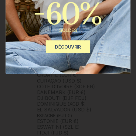
CAP-VERT (CVE $)
CARAÏBES NÉERLANDAISES
(USD $)
CHILI (CLP $)
CHINE (CNY ¥)
CHYPRE (EUR €)
CITÉ DU VATICAN (EUR €)
COLOMBIE (COP $)
COMORES (KMF FR)
DÉCOUVRIR
CONGO - BRAZZAVILLE (XAF
CFA)
CORÉE DU SUD (KRW ₩)
COSTA RICA (CRC ₡)
CROATIE (EUR €)
CURAÇAO (USD $)
CÔTE D'IVOIRE (XOF FR)
DANEMARK (EUR €)
DJIBOUTI (DJF FDJ)
DOMINIQUE (XCD $)
EL SALVADOR (USD $)
ESPAGNE (EUR €)
ESTONIE (EUR €)
ESWATINI (SZL E)
FIDJI (FJD $)