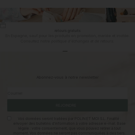
retours gratuits
En Espagne, sauf pour les produits en promotion, mariée et invitée.
Consultez notre
politique d'échanges et de retours.
Aller à l'article 1
Aller à l'article 2
Aller à l'article 3
Abonnez-vous à notre newsletter
Courriel
REJOINDRE
Vos données seront traitées par POLIN ET MOI S.L. Finalité :
envoyer des bulletins d'information à votre adresse e-mail. Base
légale : votre consentement, que vous pouvez retirer à tout
moment. Vos données ne seront pas communiquées à des tiers.