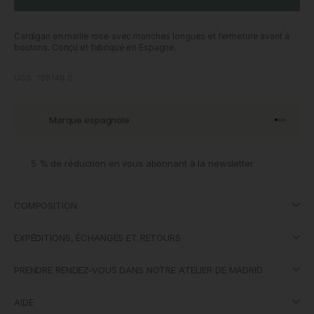
Cardigan en maille rose avec manches longues et fermeture avant à
boutons. Conçu et fabriqué en Espagne.
UGS : 198148.S
Marque espagnole
Aller à l'
Aller à l
Aller à l
Aller à 
5 % de réduction en vous abonnant à la newsletter
COMPOSITION
EXPÉDITIONS, ÉCHANGES ET RETOURS
PRENDRE RENDEZ-VOUS DANS NOTRE ATELIER DE MADRID
AIDE