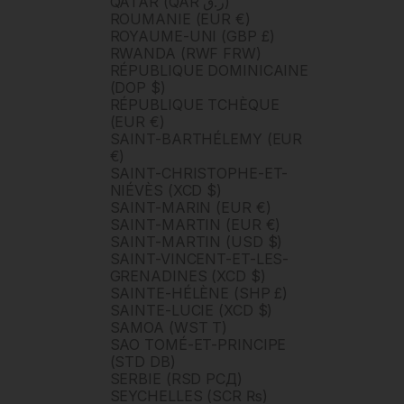
QATAR (QAR ر.ق)
ROUMANIE (EUR €)
ROYAUME-UNI (GBP £)
RWANDA (RWF FRW)
RÉPUBLIQUE DOMINICAINE
(DOP $)
RÉPUBLIQUE TCHÈQUE
(EUR €)
SAINT-BARTHÉLEMY (EUR
€)
SAINT-CHRISTOPHE-ET-
NIÉVÈS (XCD $)
SAINT-MARIN (EUR €)
SAINT-MARTIN (EUR €)
SAINT-MARTIN (USD $)
SAINT-VINCENT-ET-LES-
GRENADINES (XCD $)
SAINTE-HÉLÈNE (SHP £)
SAINTE-LUCIE (XCD $)
SAMOA (WST T)
SAO TOMÉ-ET-PRINCIPE
(STD DB)
SERBIE (RSD РСД)
SEYCHELLES (SCR ₨)