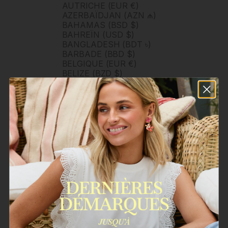
AUTRICHE (EUR €)
AZERBAÏDJAN (AZN ₼)
BAHAMAS (BSD $)
BAHREÏN (USD $)
BANGLADESH (BDT ৳)
BARBADE (BBD $)
BELGIQUE (EUR €)
BELIZE (BZD $)
BERMUDES (USD $)
BHOUTAN (USD $)
BOLIVIE (BOB BS.)
BOSNIE-HERZÉGOVINE
(BAM КМ)
BOTSWANA (BWP P)
BRUNEI (BND $)
BRÉSIL (BRL R$)
BULGARIE (EUR €)
BURKINA FASO (XOF FR)
BURUNDI (BIF FR)
BÉNIN (XOF FR)
CAMBODGE (KHR ៛)
CAMEROUN (XAF CFA)
CANADA (CAD $)