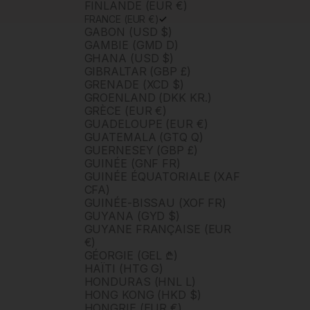
FINLANDE (EUR €)
FRANCE (EUR €)
GABON (USD $)
GAMBIE (GMD D)
GHANA (USD $)
GIBRALTAR (GBP £)
GRENADE (XCD $)
GROENLAND (DKK KR.)
GRÈCE (EUR €)
GUADELOUPE (EUR €)
GUATEMALA (GTQ Q)
GUERNESEY (GBP £)
GUINÉE (GNF FR)
GUINÉE ÉQUATORIALE (XAF
CFA)
GUINÉE-BISSAU (XOF FR)
GUYANA (GYD $)
GUYANE FRANÇAISE (EUR
€)
GÉORGIE (GEL ₾)
HAÏTI (HTG G)
HONDURAS (HNL L)
HONG KONG (HKD $)
HONGRIE (EUR €)