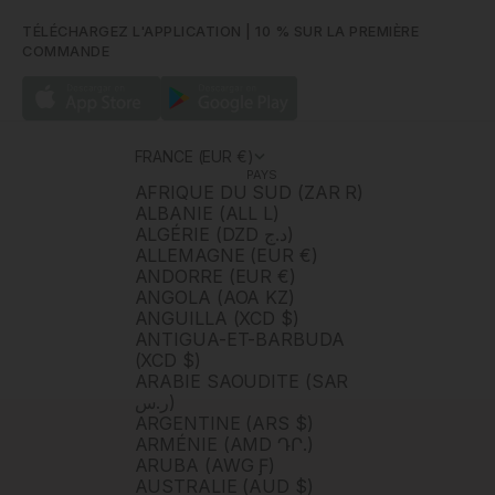
TÉLÉCHARGEZ L'APPLICATION | 10 % SUR LA PREMIÈRE
COMMANDE
FRANCE (EUR €)
PAYS
AFRIQUE DU SUD (ZAR R)
ALBANIE (ALL L)
ALGÉRIE (DZD د.ج)
ALLEMAGNE (EUR €)
ANDORRE (EUR €)
ANGOLA (AOA KZ)
ANGUILLA (XCD $)
ANTIGUA-ET-BARBUDA
(XCD $)
ARABIE SAOUDITE (SAR
ر.س)
ARGENTINE (ARS $)
ARMÉNIE (AMD ԴՐ.)
ARUBA (AWG Ƒ)
AUSTRALIE (AUD $)