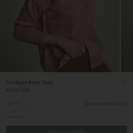
ZOOM
Cardigan Rose Taya
Prix promotionnel
€59,95 EUR
Taille:
S
QUELLE EST MA TAILLE?
S
M
L
AJOUTER AU PANIER