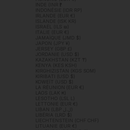
INDE (INR ₹)
INDONÉSIE (IDR RP)
IRLANDE (EUR €)
ISLANDE (ISK KR)
ISRAËL (ILS ₪)
ITALIE (EUR €)
JAMAÏQUE (JMD $)
JAPON (JPY ¥)
JERSEY (GBP £)
JORDANIE (USD $)
KAZAKHSTAN (KZT ₸)
KENYA (KES KSH)
KIRGHIZISTAN (KGS SOM)
KIRIBATI (USD $)
KOWEÏT (USD $)
LA RÉUNION (EUR €)
LAOS (LAK ₭)
LESOTHO (LSL L)
LETTONIE (EUR €)
LIBAN (LBP ل.ل)
LIBÉRIA (LRD $)
LIECHTENSTEIN (CHF CHF)
LITUANIE (EUR €)