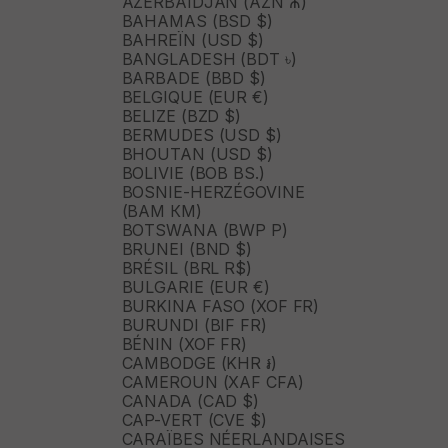
AZERBAÏDJAN (AZN ₼)
BAHAMAS (BSD $)
BAHREÏN (USD $)
BANGLADESH (BDT ৳)
BARBADE (BBD $)
BELGIQUE (EUR €)
BELIZE (BZD $)
BERMUDES (USD $)
BHOUTAN (USD $)
BOLIVIE (BOB BS.)
BOSNIE-HERZÉGOVINE
(BAM КМ)
BOTSWANA (BWP P)
BRUNEI (BND $)
BRÉSIL (BRL R$)
BULGARIE (EUR €)
BURKINA FASO (XOF FR)
BURUNDI (BIF FR)
BÉNIN (XOF FR)
CAMBODGE (KHR ៛)
CAMEROUN (XAF CFA)
CANADA (CAD $)
CAP-VERT (CVE $)
CARAÏBES NÉERLANDAISES