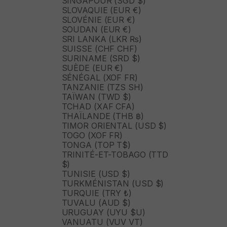
SINGAPOUR (SGD $)
SLOVAQUIE (EUR €)
SLOVÉNIE (EUR €)
SOUDAN (EUR €)
SRI LANKA (LKR ₨)
SUISSE (CHF CHF)
SURINAME (SRD $)
SUÈDE (EUR €)
SÉNÉGAL (XOF FR)
TANZANIE (TZS SH)
TAÏWAN (TWD $)
TCHAD (XAF CFA)
THAÏLANDE (THB ฿)
TIMOR ORIENTAL (USD $)
TOGO (XOF FR)
TONGA (TOP T$)
TRINITÉ-ET-TOBAGO (TTD
$)
TUNISIE (USD $)
TURKMÉNISTAN (USD $)
TURQUIE (TRY ₺)
TUVALU (AUD $)
URUGUAY (UYU $U)
VANUATU (VUV VT)