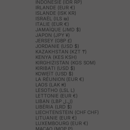
INDONÉSIE (IDR RP)
IRLANDE (EUR €)
ISLANDE (ISK KR)
ISRAËL (ILS ₪)
ITALIE (EUR €)
JAMAÏQUE (JMD $)
JAPON (JPY ¥)
JERSEY (GBP £)
JORDANIE (USD $)
KAZAKHSTAN (KZT ₸)
KENYA (KES KSH)
KIRGHIZISTAN (KGS SOM)
KIRIBATI (USD $)
KOWEÏT (USD $)
LA RÉUNION (EUR €)
LAOS (LAK ₭)
LESOTHO (LSL L)
LETTONIE (EUR €)
LIBAN (LBP ل.ل)
LIBÉRIA (LRD $)
LIECHTENSTEIN (CHF CHF)
LITUANIE (EUR €)
LUXEMBOURG (EUR €)
MACAO (MOP P)