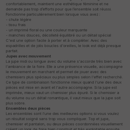
confortablement, maintient une esthétique féminine et ne
demande pas trop d’efforts pour que l’ensemble soit réussi.
Fonctionne particulièrement bien lorsque vous avez :
- chute légère
- tissu frais
- un imprimé floral ou une couleur marquante
- manches douces, décolleté équilibré ou un détail spécial
C'est une option facile à porter et à compléter. Avec des
espadrilles et de jolis boucles d'oreilles, le look est déjà presque
parfait.
Jupes avec mouvement
La jupe midi ou longue avec du volume s'accorde très bien avec
l'ambiance de la foire. Elle a une présence visuelle, accompagne
le mouvement en marchant et permet de jouer avec des
chemisiers plus spéciaux ou plus simples selon l'effet recherché.
Ce type de combinaison fonctionne mieux quand l'une des deux
pièces est mise en avant et l'autre accompagne. Si la jupe est
imprimée, mieux vaut un chemisier plus épuré. Si le chemisier a
du volume ou un détail romantique, il vaut mieux que la jupe soit
plus sobre.
Ensembles deux pièces
Les ensembles sont l'une des meilleures options si vous voulez
un résultat soigné sans trop vous compliquer. Top et jupe,
chemisier et pantalon, ou deux pièces coordonnées visuellement
créent un look de foire bien construit et très exploitable ensuite.