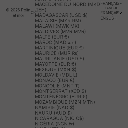
FRANÇAIS
MACÉDOINE DU NORD (MKD
LANGUE
ДЕН)
© 2026 Polín
FRANÇAIS
MADAGASCAR (USD $)
et moi
ENGLISH
MALAISIE (MYR RM)
MALAWI (MWK MK)
MALDIVES (MVR MVR)
MALTE (EUR €)
MAROC (MAD د.م.)
MARTINIQUE (EUR €)
MAURICE (MUR ₨)
MAURITANIE (USD $)
MAYOTTE (EUR €)
MEXIQUE (MXN $)
MOLDAVIE (MDL L)
MONACO (EUR €)
MONGOLIE (MNT ₮)
MONTSERRAT (XCD $)
MONTÉNÉGRO (EUR €)
MOZAMBIQUE (MZN MTN)
NAMIBIE (NAD $)
NAURU (AUD $)
NICARAGUA (NIO C$)
NIGÉRIA (NGN ₦)