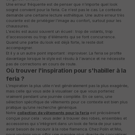
Une erreur fréquente est de penser que n'importe quel look
soigné convient pour la feria. Ce n'est pas le cas. Le contexte
demande une certaine lecture esthétique. Une autre erreur très
courante est de privilégier l'image au confort, surtout pour les
chaussures.
L'excès est aussi souvent un écueil : trop de volants, trop
d'accessoires ou trop d'éléments qui se font concurrence.
Quand une partie du look est déjà forte, le reste doit
accompagner.
Et il y a un autre point important : improviser. La feria se profite
davantage lorsque le style est résolu à l'avance et ne nécessite
pas de corrections en cours de route.
Où trouver l'inspiration pour s'habiller à la
feria ?
L'inspiration la plus utile n'est généralement pas la plus exagérée,
mais celle qui vous aide à visualiser ce que vous porteriez
vraiment pendant une journée complète. En ce sens, une
sélection spécifique de vêtements pour ce contexte est bien plus
pratique qu'une recherche générique.
Notre
collection de vêtements pour la feria
est précisément
conçue pour cela : vous aider à trouver des robes, ensembles et
accessoires qui s'intègrent dans un look de feria de jour sans
avoir besoin de recourir à la robe flamenca. Chez Polín et Moi,
nous voulons vous offrir une manière plus directe de concrétiser