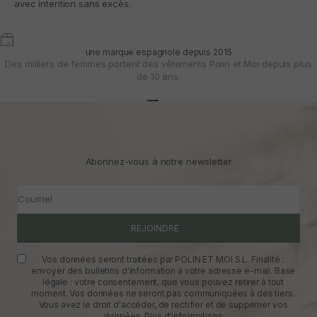
avec intention sans excès.
une marque espagnole depuis 2015
Des milliers de femmes portent des vêtements Polin et Moi depuis plus
de 10 ans.
Aller à l'article 1
Aller à l'article 2
Aller à l'article 3
Abonnez-vous à notre newsletter
Courriel
REJOINDRE
Vos données seront traitées par POLIN ET MOI S.L. Finalité :
envoyer des bulletins d'information à votre adresse e-mail. Base
légale : votre consentement, que vous pouvez retirer à tout
moment. Vos données ne seront pas communiquées à des tiers.
Vous avez le droit d'accéder, de rectifier et de supprimer vos
données.
Plus d'informations