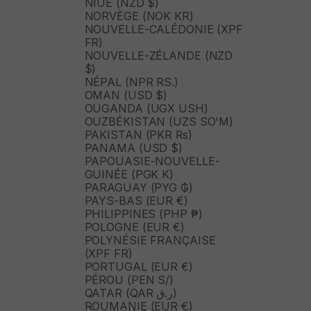
NIUE (NZD $)
NORVÈGE (NOK KR)
NOUVELLE-CALÉDONIE (XPF
FR)
NOUVELLE-ZÉLANDE (NZD
$)
NÉPAL (NPR RS.)
OMAN (USD $)
OUGANDA (UGX USH)
OUZBÉKISTAN (UZS SO'M)
PAKISTAN (PKR ₨)
PANAMA (USD $)
PAPOUASIE-NOUVELLE-
GUINÉE (PGK K)
PARAGUAY (PYG ₲)
PAYS-BAS (EUR €)
PHILIPPINES (PHP ₱)
POLOGNE (EUR €)
POLYNÉSIE FRANÇAISE
(XPF FR)
PORTUGAL (EUR €)
PÉROU (PEN S/)
QATAR (QAR ر.ق)
ROUMANIE (EUR €)