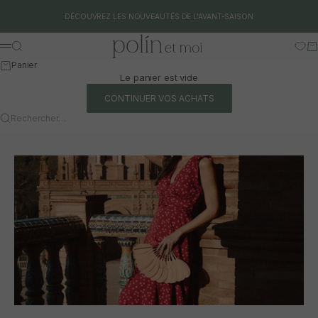
Aller au contenu
DÉCOUVREZ LES NOUVEAUTÉS DE L'AVANT-SAISON
Polín et moi
Rechercher
Pa
Menu
Panier
Le panier est vide
CONTINUER VOS ACHATS
Rechercher…