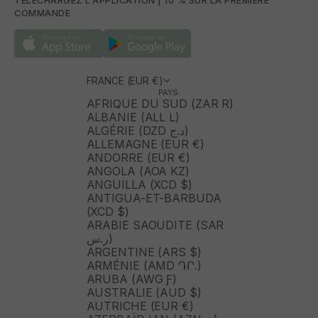
TÉLÉCHARGEZ L'APPLICATION | 10 % SUR LA PREMIÈRE
COMMANDE
FRANCE (EUR €)
PAYS
AFRIQUE DU SUD (ZAR R)
ALBANIE (ALL L)
ALGÉRIE (DZD د.ج)
ALLEMAGNE (EUR €)
ANDORRE (EUR €)
ANGOLA (AOA KZ)
ANGUILLA (XCD $)
ANTIGUA-ET-BARBUDA
(XCD $)
ARABIE SAOUDITE (SAR
ر.س)
ARGENTINE (ARS $)
ARMÉNIE (AMD ԴՐ.)
ARUBA (AWG Ƒ)
AUSTRALIE (AUD $)
AUTRICHE (EUR €)