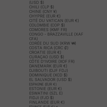
(USD $)
CHILI (CLP $)
CHINE (CNY ¥)
CHYPRE (EUR €)
CITÉ DU VATICAN (EUR €)
COLOMBIE (COP $)
COMORES (KMF FR)
CONGO - BRAZZAVILLE (XAF
CFA)
CORÉE DU SUD (KRW ₩)
COSTA RICA (CRC ₡)
CROATIE (EUR €)
CURAÇAO (USD $)
CÔTE D'IVOIRE (XOF FR)
DANEMARK (EUR €)
DJIBOUTI (DJF FDJ)
DOMINIQUE (XCD $)
EL SALVADOR (USD $)
ESPAGNE (EUR €)
ESTONIE (EUR €)
ESWATINI (SZL E)
FIDJI (FJD $)
FINLANDE (EUR €)
FRANCE (EUR €)