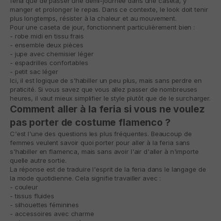
feria que de passer une demi-journée dans une caseta, y
manger et prolonger le repas. Dans ce contexte, le look doit tenir
plus longtemps, résister à la chaleur et au mouvement.
Pour une caseta de jour, fonctionnent particulièrement bien :
- robe midi en tissu frais
- ensemble deux pièces
- jupe avec chemisier léger
- espadrilles confortables
- petit sac léger
Ici, il est logique de s'habiller un peu plus, mais sans perdre en
praticité. Si vous savez que vous allez passer de nombreuses
heures, il vaut mieux simplifier le style plutôt que de le surcharger.
Comment aller à la feria si vous ne voulez
pas porter de costume flamenco ?
C'est l'une des questions les plus fréquentes. Beaucoup de
femmes veulent savoir quoi porter pour aller à la feria sans
s'habiller en flamenca, mais sans avoir l'air d'aller à n'importe
quelle autre sortie.
La réponse est de traduire l'esprit de la feria dans le langage de
la mode quotidienne. Cela signifie travailler avec :
- couleur
- tissus fluides
- silhouettes féminines
- accessoires avec charme