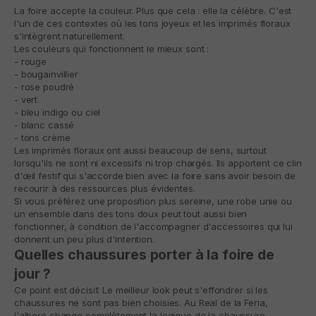
La foire accepte la couleur. Plus que cela : elle la célèbre. C'est
l'un de ces contextes où les tons joyeux et les imprimés floraux
s'intègrent naturellement.
Les couleurs qui fonctionnent le mieux sont :
- rouge
- bougainvillier
- rose poudré
- vert
- bleu indigo ou ciel
- blanc cassé
- tons crème
Les imprimés floraux ont aussi beaucoup de sens, surtout
lorsqu'ils ne sont ni excessifs ni trop chargés. Ils apportent ce clin
d'œil festif qui s'accorde bien avec la foire sans avoir besoin de
recourir à des ressources plus évidentes.
Si vous préférez une proposition plus sereine, une robe unie ou
un ensemble dans des tons doux peut tout aussi bien
fonctionner, à condition de l'accompagner d'accessoires qui lui
donnent un peu plus d'intention.
Quelles chaussures porter à la foire de
jour ?
Ce point est décisif. Le meilleur look peut s'effondrer si les
chaussures ne sont pas bien choisies. Au Real de la Feria,
l'albero change complètement la logique de la chaussure.