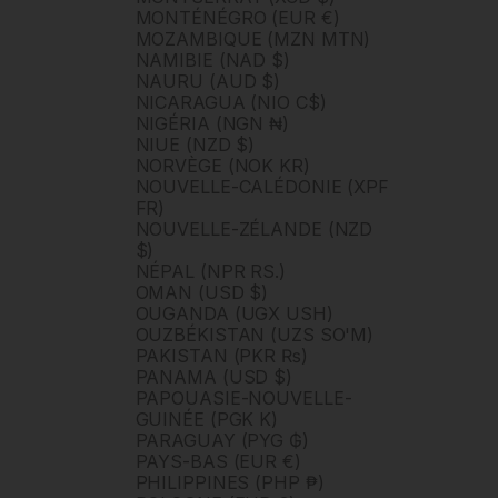
MONTÉNÉGRO (EUR €)
MOZAMBIQUE (MZN MTN)
NAMIBIE (NAD $)
NAURU (AUD $)
NICARAGUA (NIO C$)
NIGÉRIA (NGN ₦)
NIUE (NZD $)
NORVÈGE (NOK KR)
NOUVELLE-CALÉDONIE (XPF
FR)
NOUVELLE-ZÉLANDE (NZD
$)
NÉPAL (NPR RS.)
OMAN (USD $)
OUGANDA (UGX USH)
OUZBÉKISTAN (UZS SO'M)
PAKISTAN (PKR ₨)
PANAMA (USD $)
PAPOUASIE-NOUVELLE-
GUINÉE (PGK K)
PARAGUAY (PYG ₲)
PAYS-BAS (EUR €)
PHILIPPINES (PHP ₱)