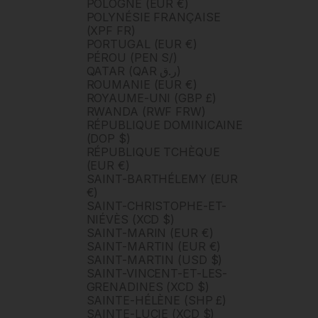
POLOGNE (EUR €)
POLYNÉSIE FRANÇAISE
(XPF FR)
PORTUGAL (EUR €)
PÉROU (PEN S/)
QATAR (QAR ر.ق)
ROUMANIE (EUR €)
ROYAUME-UNI (GBP £)
RWANDA (RWF FRW)
RÉPUBLIQUE DOMINICAINE
(DOP $)
RÉPUBLIQUE TCHÈQUE
(EUR €)
SAINT-BARTHÉLEMY (EUR
€)
SAINT-CHRISTOPHE-ET-
NIÉVÈS (XCD $)
SAINT-MARIN (EUR €)
SAINT-MARTIN (EUR €)
SAINT-MARTIN (USD $)
SAINT-VINCENT-ET-LES-
GRENADINES (XCD $)
SAINTE-HÉLÈNE (SHP £)
SAINTE-LUCIE (XCD $)