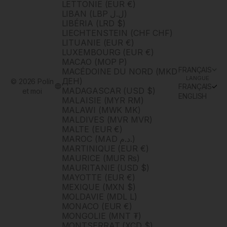
LETTONIE (EUR €)
LIBAN (LBP ل.ل)
LIBÉRIA (LRD $)
LIECHTENSTEIN (CHF CHF)
LITUANIE (EUR €)
LUXEMBOURG (EUR €)
MACAO (MOP P)
FRANÇAIS
MACÉDOINE DU NORD (MKD
LANGUE
ДЕН)
© 2026 Polín
FRANÇAIS
MADAGASCAR (USD $)
et moi
ENGLISH
MALAISIE (MYR RM)
MALAWI (MWK MK)
MALDIVES (MVR MVR)
MALTE (EUR €)
MAROC (MAD د.م.)
MARTINIQUE (EUR €)
MAURICE (MUR ₨)
MAURITANIE (USD $)
MAYOTTE (EUR €)
MEXIQUE (MXN $)
MOLDAVIE (MDL L)
MONACO (EUR €)
MONGOLIE (MNT ₮)
MONTSERRAT (XCD $)