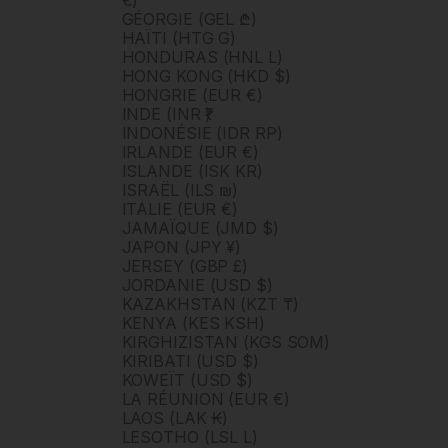
€)
GÉORGIE (GEL ₾)
HAÏTI (HTG G)
HONDURAS (HNL L)
HONG KONG (HKD $)
HONGRIE (EUR €)
INDE (INR ₹)
INDONÉSIE (IDR RP)
IRLANDE (EUR €)
ISLANDE (ISK KR)
ISRAËL (ILS ₪)
ITALIE (EUR €)
JAMAÏQUE (JMD $)
JAPON (JPY ¥)
JERSEY (GBP £)
JORDANIE (USD $)
KAZAKHSTAN (KZT ₸)
KENYA (KES KSH)
KIRGHIZISTAN (KGS SOM)
KIRIBATI (USD $)
KOWEÏT (USD $)
LA RÉUNION (EUR €)
LAOS (LAK ₭)
LESOTHO (LSL L)