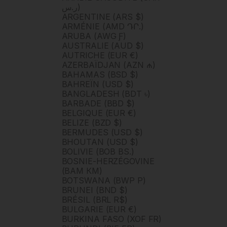
ر.س)
ARGENTINE (ARS $)
ARMÉNIE (AMD ԴՐ.)
ARUBA (AWG Ƒ)
AUSTRALIE (AUD $)
AUTRICHE (EUR €)
AZERBAÏDJAN (AZN ₼)
BAHAMAS (BSD $)
BAHREÏN (USD $)
BANGLADESH (BDT ৳)
BARBADE (BBD $)
BELGIQUE (EUR €)
BELIZE (BZD $)
BERMUDES (USD $)
BHOUTAN (USD $)
BOLIVIE (BOB BS.)
BOSNIE-HERZÉGOVINE
(BAM КМ)
BOTSWANA (BWP P)
BRUNEI (BND $)
BRÉSIL (BRL R$)
BULGARIE (EUR €)
BURKINA FASO (XOF FR)