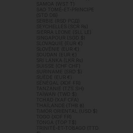
SAMOA (WST T)
SAO TOMÉ-ET-PRINCIPE
(STD DB)
SERBIE (RSD РСД)
SEYCHELLES (SCR ₨)
SIERRA LEONE (SLL LE)
SINGAPOUR (SGD $)
SLOVAQUIE (EUR €)
SLOVÉNIE (EUR €)
SOUDAN (EUR €)
SRI LANKA (LKR ₨)
SUISSE (CHF CHF)
SURINAME (SRD $)
SUÈDE (EUR €)
SÉNÉGAL (XOF FR)
TANZANIE (TZS SH)
TAÏWAN (TWD $)
TCHAD (XAF CFA)
THAÏLANDE (THB ฿)
TIMOR ORIENTAL (USD $)
TOGO (XOF FR)
TONGA (TOP T$)
TRINITÉ-ET-TOBAGO (TTD