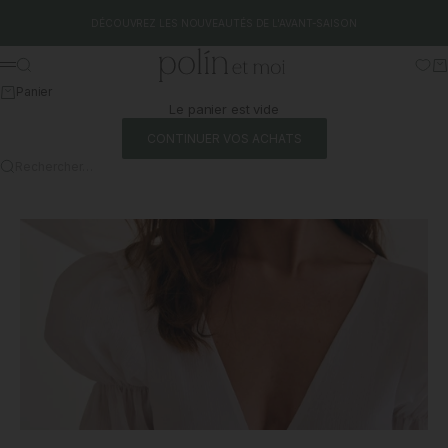
Aller au contenu
DÉCOUVREZ LES NOUVEAUTÉS DE L'AVANT-SAISON
Polín et moi
Rechercher
Pa
Menu
Panier
Le panier est vide
CONTINUER VOS ACHATS
Rechercher…