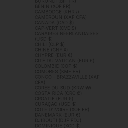
BURUNDI (BIF FR)
BÉNIN (XOF FR)
CAMBODGE (KHR ៛)
CAMEROUN (XAF CFA)
CANADA (CAD $)
CAP-VERT (CVE $)
CARAÏBES NÉERLANDAISES
(USD $)
CHILI (CLP $)
CHINE (CNY ¥)
CHYPRE (EUR €)
CITÉ DU VATICAN (EUR €)
COLOMBIE (COP $)
COMORES (KMF FR)
CONGO - BRAZZAVILLE (XAF
CFA)
CORÉE DU SUD (KRW ₩)
COSTA RICA (CRC ₡)
CROATIE (EUR €)
CURAÇAO (USD $)
CÔTE D'IVOIRE (XOF FR)
DANEMARK (EUR €)
DJIBOUTI (DJF FDJ)
DOMINIQUE (XCD $)