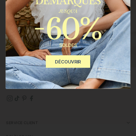
REJOINDRE
Vos données seront traitées par POLIN ET MOI S.L. Finalité :
envoyer des bulletins d'information à votre adresse e-mail. Base
légale : votre consentement, que vous pouvez retirer à tout
moment. Vos données ne seront pas communiquées à des tiers.
Vous avez le droit d'accéder, de rectifier et de supprimer vos
données.
Plus d'informations
DÉCOUVRIR
SERVICE CLIENT