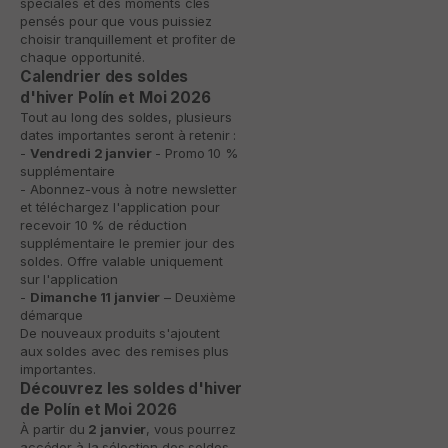
spéciales et des moments clés
pensés pour que vous puissiez
choisir tranquillement et profiter de
chaque opportunité.
Calendrier des soldes
d'hiver Polín et Moi 2026
Tout au long des soldes, plusieurs
dates importantes seront à retenir :
-
Vendredi 2 janvier
- Promo 10 %
supplémentaire
- Abonnez-vous à notre newsletter
et téléchargez l'application pour
recevoir 10 % de réduction
supplémentaire le premier jour des
soldes. Offre valable uniquement
sur l'application
-
Dimanche 11 janvier
– Deuxième
démarque
De nouveaux produits s'ajoutent
aux soldes avec des remises plus
importantes.
Découvrez les soldes d'hiver
de Polín et Moi 2026
À partir du
2 janvier
, vous pourrez
accéder à la sélection des soldes