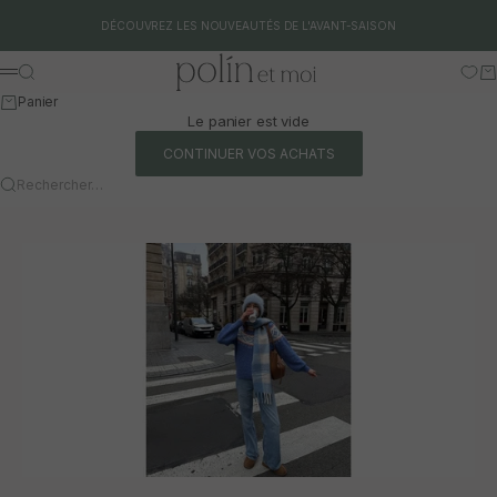
Aller au contenu
DÉCOUVREZ LES NOUVEAUTÉS DE L'AVANT-SAISON
Polín et moi
Rechercher
Pa
Menu
Panier
Le panier est vide
CONTINUER VOS ACHATS
Rechercher…