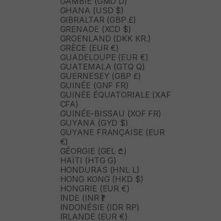
GAMBIE (GMD D)
GHANA (USD $)
GIBRALTAR (GBP £)
GRENADE (XCD $)
GROENLAND (DKK KR.)
GRÈCE (EUR €)
GUADELOUPE (EUR €)
GUATEMALA (GTQ Q)
GUERNESEY (GBP £)
GUINÉE (GNF FR)
GUINÉE ÉQUATORIALE (XAF
CFA)
GUINÉE-BISSAU (XOF FR)
GUYANA (GYD $)
GUYANE FRANÇAISE (EUR
€)
GÉORGIE (GEL ₾)
HAÏTI (HTG G)
HONDURAS (HNL L)
HONG KONG (HKD $)
HONGRIE (EUR €)
INDE (INR ₹)
INDONÉSIE (IDR RP)
IRLANDE (EUR €)