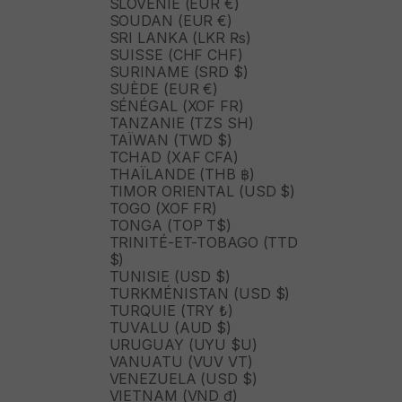
SLOVÉNIE (EUR €)
SOUDAN (EUR €)
SRI LANKA (LKR ₨)
SUISSE (CHF CHF)
SURINAME (SRD $)
SUÈDE (EUR €)
SÉNÉGAL (XOF FR)
TANZANIE (TZS SH)
TAÏWAN (TWD $)
TCHAD (XAF CFA)
THAÏLANDE (THB ฿)
TIMOR ORIENTAL (USD $)
TOGO (XOF FR)
TONGA (TOP T$)
TRINITÉ-ET-TOBAGO (TTD
$)
TUNISIE (USD $)
TURKMÉNISTAN (USD $)
TURQUIE (TRY ₺)
TUVALU (AUD $)
URUGUAY (UYU $U)
VANUATU (VUV VT)
VENEZUELA (USD $)
VIETNAM (VND ₫)