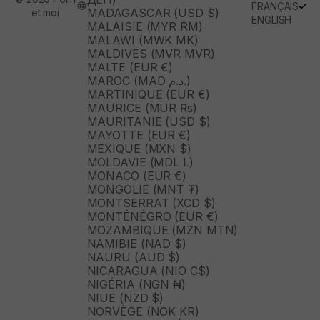
FRANÇAIS
MADAGASCAR (USD $)
et moi
ENGLISH
MALAISIE (MYR RM)
MALAWI (MWK MK)
MALDIVES (MVR MVR)
MALTE (EUR €)
MAROC (MAD د.م.)
MARTINIQUE (EUR €)
MAURICE (MUR ₨)
MAURITANIE (USD $)
MAYOTTE (EUR €)
MEXIQUE (MXN $)
MOLDAVIE (MDL L)
MONACO (EUR €)
MONGOLIE (MNT ₮)
MONTSERRAT (XCD $)
MONTÉNÉGRO (EUR €)
MOZAMBIQUE (MZN MTN)
NAMIBIE (NAD $)
NAURU (AUD $)
NICARAGUA (NIO C$)
NIGÉRIA (NGN ₦)
NIUE (NZD $)
NORVÈGE (NOK KR)