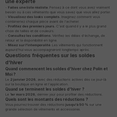
une experte
-
Faites une liste réaliste
. Pensez à ce dont vous avez vraiment
besoin ou à ces vêtements que vous savez que vous allez porter.
-
Visualisez des looks complets
. Imaginez comment vous
combineriez chaque pièce avant de l'acheter.
-
Profitez des premiers jours
. C'est quand il y a le plus grand
choix de tailles et de couleurs.
-
Consultez les conditions
. Vérifiez les délais d'échange, de
retour et la disponibilité en ligne.
-
Misez sur l'intemporalité
. Les vêtements qui fonctionnent
aujourd'hui vous accompagneront longtemps après.
Questions fréquentes sur les soldes
d'hiver
Quand commencent les soldes d'hiver chez Polín et
Moi ?
Le
2 janvier 2026
, avec des réductions actives dès ce jour-là
sur la boutique en ligne et l'application.
Quand se terminent les soldes d'hiver ?
Le
1er mars 2026
, dernier jour pour profiter des réductions.
Quels sont les montants des réductions ?
Vous pourrez trouver des réductions
jusqu'à 50 %
sur une
grande sélection de vêtements et accessoires.