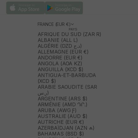
FRANCE (EUR €)
PAYS
AFRIQUE DU SUD (ZAR R)
ALBANIE (ALL L)
ALGÉRIE (DZD د.ج)
ALLEMAGNE (EUR €)
ANDORRE (EUR €)
ANGOLA (AOA KZ)
ANGUILLA (XCD $)
ANTIGUA-ET-BARBUDA
(XCD $)
ARABIE SAOUDITE (SAR
ر.س)
ARGENTINE (ARS $)
ARMÉNIE (AMD ԴՐ.)
ARUBA (AWG Ƒ)
AUSTRALIE (AUD $)
AUTRICHE (EUR €)
AZERBAÏDJAN (AZN ₼)
BAHAMAS (BSD $)