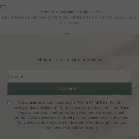
une marque espagnole depuis 2015
Des milliers de femmes portent des vêtements Polin et Moi depuis plus
de 10 ans.
Aller à l'article 1
Aller à l'article 2
Aller à l'article 3
Abonnez-vous à notre newsletter
Courriel
REJOINDRE
Vos données seront traitées par POLIN ET MOI S.L. Finalité :
envoyer des bulletins d'information à votre adresse e-mail. Base
légale : votre consentement, que vous pouvez retirer à tout
moment. Vos données ne seront pas communiquées à des tiers.
Vous avez le droit d'accéder, de rectifier et de supprimer vos
données.
Plus d'informations