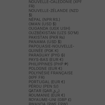
NOUVELLE-CALÉDONIE (XPF
FR)
NOUVELLE-ZÉLANDE (NZD
$)
NÉPAL (NPR RS.)
OMAN (USD $)
OUGANDA (UGX USH)
OUZBÉKISTAN (UZS SO'M)
PAKISTAN (PKR ₨)
PANAMA (USD $)
PAPOUASIE-NOUVELLE-
GUINÉE (PGK K)
PARAGUAY (PYG ₲)
PAYS-BAS (EUR €)
PHILIPPINES (PHP ₱)
POLOGNE (EUR €)
POLYNÉSIE FRANÇAISE
(XPF FR)
PORTUGAL (EUR €)
PÉROU (PEN S/)
QATAR (QAR ر.ق)
ROUMANIE (EUR €)
ROYAUME-UNI (GBP £)
RWANDA (RWF FRW)