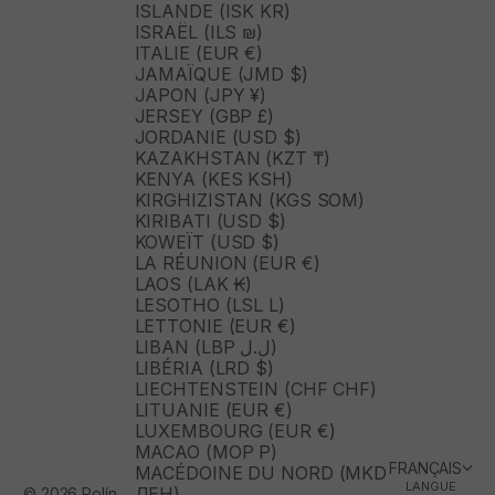
ISLANDE (ISK KR)
ISRAËL (ILS ₪)
ITALIE (EUR €)
JAMAÏQUE (JMD $)
JAPON (JPY ¥)
JERSEY (GBP £)
JORDANIE (USD $)
KAZAKHSTAN (KZT ₸)
KENYA (KES KSH)
KIRGHIZISTAN (KGS SOM)
KIRIBATI (USD $)
KOWEÏT (USD $)
LA RÉUNION (EUR €)
LAOS (LAK ₭)
LESOTHO (LSL L)
LETTONIE (EUR €)
LIBAN (LBP ل.ل)
LIBÉRIA (LRD $)
LIECHTENSTEIN (CHF CHF)
LITUANIE (EUR €)
LUXEMBOURG (EUR €)
MACAO (MOP P)
FRANÇAIS
MACÉDOINE DU NORD (MKD
LANGUE
ДЕН)
© 2026 Polín