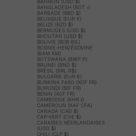
BAHREÏN (USD $)
BANGLADESH (BDT ৳)
BARBADE (BBD $)
BELGIQUE (EUR €)
BELIZE (BZD $)
BERMUDES (USD $)
BHOUTAN (USD $)
BOLIVIE (BOB BS.)
BOSNIE-HERZÉGOVINE
(BAM КМ)
BOTSWANA (BWP P)
BRUNEI (BND $)
BRÉSIL (BRL R$)
BULGARIE (EUR €)
BURKINA FASO (XOF FR)
BURUNDI (BIF FR)
BÉNIN (XOF FR)
CAMBODGE (KHR ៛)
CAMEROUN (XAF CFA)
CANADA (CAD $)
CAP-VERT (CVE $)
CARAÏBES NÉERLANDAISES
(USD $)
CHILI (CLP $)