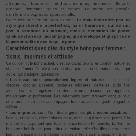
africaines, broderies méditerranéennes, imprimés floraux,
crochet, dentelles, soies et cotons. La mode est passée
d’uniforme à expression personnelle.
Cette essence est toujours vivante :
Le style boho n’est pas un
style qui cherche la perfection, mais l’harmonie ; qui ne suit
pas la tendance du moment, mais la sensation de porter
quelque chose qui accompagne, qui enveloppe et qui parle de
la personnalité de celle qui le porte.
Caractéristiques clés du style boho pour femme :
tissus, imprimés et attitude
Ce qui définit le boho actuel, c’est sa capacité à allier confort, naturel et
charme féminin. Ce n’est pas un style qui s’impose, mais un style qui
coule, qui s’adapte, qui respire.
•
Les tissus sont généralement légers et naturels
: lin, coton,
viscose, crochet artisanal, broderies délicates, dentelles, pulls fins
avec des fils irréguliers ou des textures douces qui apportent
mouvement et profondeur. Les vêtements sont rarement conçus pour
structurer ; plutôt pour accompagner le corps avec un geste élégant et
délicat.
•
Les imprimés sont l’un des signes les plus reconnaissables
:
floraux, ethniques, géométriques doux, dessins qui semblent peints à la
main et qui apportent une touche romantique intemporelle. La femme
boho ne s’habille pas pour attirer l’attention : elle s’habille pour se sentir
bien, lumineuse et libre. Robes longues à fleurs ou manteaux en laine.