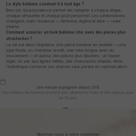
Le style bohème convient-il à tout âge ?
Bien sûr. Sa polyvalence permet de l'adapter à chaque étape,
chaque silhouette et chaque goût personnel. Les combinaisons
changent, mais l'essence — féminine, légère et libre — reste
intacte.
Comment associer un look bohème chic avec des pièces plus
structurées ?
La clé est dans l'équilibre. Une pièce bohème en vedette — une
jupe fluide, un chemisier brodé, une robe longue avec du
mouvement — et autour, des pièces plus épurées : un blazer
léger, un sac aux lignes nettes, des chaussures simples. Ainsi,
l'esthétique conserve son charme sans perdre en sophistication.
une marque espagnole depuis 2015
Des milliers de femmes portent des vêtements Polin et Moi depuis plus
de 10 ans.
Aller à l'article 1
Aller à l'article 2
Aller à l'article 3
Abonnez-vous à notre newsletter