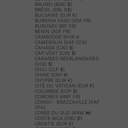
BRUNEI (BND $)
BRÉSIL (BRL R$)
BULGARIE (EUR €)
BURKINA FASO (XOF FR)
BURUNDI (BIF FR)
BÉNIN (XOF FR)
CAMBODGE (KHR ៛)
CAMEROUN (XAF CFA)
CANADA (CAD $)
CAP-VERT (CVE $)
CARAÏBES NÉERLANDAISES
(USD $)
CHILI (CLP $)
CHINE (CNY ¥)
CHYPRE (EUR €)
CITÉ DU VATICAN (EUR €)
COLOMBIE (COP $)
COMORES (KMF FR)
CONGO - BRAZZAVILLE (XAF
CFA)
CORÉE DU SUD (KRW ₩)
COSTA RICA (CRC ₡)
CROATIE (EUR €)