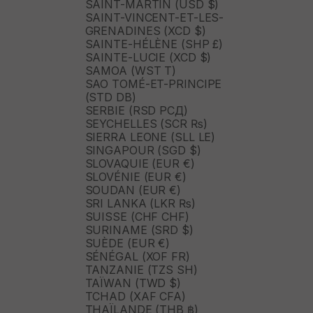
SAINT-MARTIN (USD $)
SAINT-VINCENT-ET-LES-
GRENADINES (XCD $)
SAINTE-HÉLÈNE (SHP £)
SAINTE-LUCIE (XCD $)
SAMOA (WST T)
SAO TOMÉ-ET-PRINCIPE
(STD DB)
SERBIE (RSD РСД)
SEYCHELLES (SCR ₨)
SIERRA LEONE (SLL LE)
SINGAPOUR (SGD $)
SLOVAQUIE (EUR €)
SLOVÉNIE (EUR €)
SOUDAN (EUR €)
SRI LANKA (LKR ₨)
SUISSE (CHF CHF)
SURINAME (SRD $)
SUÈDE (EUR €)
SÉNÉGAL (XOF FR)
TANZANIE (TZS SH)
TAÏWAN (TWD $)
TCHAD (XAF CFA)
THAÏLANDE (THB ฿)