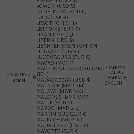
KIRIBATI (USD $)
KOWEÏT (USD $)
LA RÉUNION (EUR €)
LAOS (LAK ₭)
LESOTHO (LSL L)
LETTONIE (EUR €)
LIBAN (LBP ل.ل)
LIBÉRIA (LRD $)
LIECHTENSTEIN (CHF CHF)
LITUANIE (EUR €)
LUXEMBOURG (EUR €)
MACAO (MOP P)
FRANÇAIS
MACÉDOINE DU NORD (MKD
LANGUE
ДЕН)
© 2026 Polín
FRANÇAIS
MADAGASCAR (USD $)
et moi
ENGLISH
MALAISIE (MYR RM)
MALAWI (MWK MK)
MALDIVES (MVR MVR)
MALTE (EUR €)
MAROC (MAD د.م.)
MARTINIQUE (EUR €)
MAURICE (MUR ₨)
MAURITANIE (USD $)
MAYOTTE (EUR €)