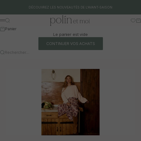
Aller au contenu
DÉCOUVREZ LES NOUVEAUTÉS DE L'AVANT-SAISON
Polín et moi
Rechercher
Pa
Menu
Panier
Le panier est vide
CONTINUER VOS ACHATS
Rechercher…