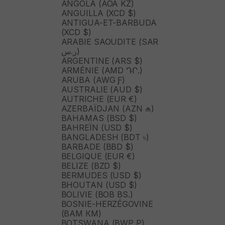
ANGOLA (AOA KZ)
ANGUILLA (XCD $)
ANTIGUA-ET-BARBUDA
(XCD $)
ARABIE SAOUDITE (SAR
ر.س)
ARGENTINE (ARS $)
ARMÉNIE (AMD ԴՐ.)
ARUBA (AWG Ƒ)
AUSTRALIE (AUD $)
AUTRICHE (EUR €)
AZERBAÏDJAN (AZN ₼)
BAHAMAS (BSD $)
BAHREÏN (USD $)
BANGLADESH (BDT ৳)
BARBADE (BBD $)
BELGIQUE (EUR €)
BELIZE (BZD $)
BERMUDES (USD $)
BHOUTAN (USD $)
BOLIVIE (BOB BS.)
BOSNIE-HERZÉGOVINE
(BAM КМ)
BOTSWANA (BWP P)