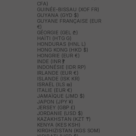
CFA)
GUINÉE-BISSAU (XOF FR)
GUYANA (GYD $)
GUYANE FRANÇAISE (EUR
€)
GÉORGIE (GEL ₾)
HAÏTI (HTG G)
HONDURAS (HNL L)
HONG KONG (HKD $)
HONGRIE (EUR €)
INDE (INR ₹)
INDONÉSIE (IDR RP)
IRLANDE (EUR €)
ISLANDE (ISK KR)
ISRAËL (ILS ₪)
ITALIE (EUR €)
JAMAÏQUE (JMD $)
JAPON (JPY ¥)
JERSEY (GBP £)
JORDANIE (USD $)
KAZAKHSTAN (KZT ₸)
KENYA (KES KSH)
KIRGHIZISTAN (KGS SOM)