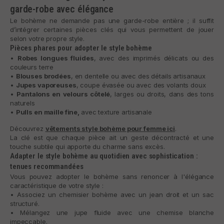
garde-robe avec élégance
Le bohème ne demande pas une garde-robe entière ; il suffit
d’intégrer certaines pièces clés qui vous permettent de jouer
selon votre propre style.
Pièces phares pour adopter le style bohème
•
Robes longues fluides
, avec des imprimés délicats ou des
couleurs terre
•
Blouses brodées
, en dentelle ou avec des détails artisanaux
•
Jupes vaporeuses
, coupe évasée ou avec des volants doux
•
Pantalons en velours côtelé
, larges ou droits, dans des tons
naturels
•
Pulls en maille fine,
avec texture artisanale
Découvrez
vêtements style bohème pour femme ici
.
La clé est que chaque pièce ait un geste décontracté et une
touche subtile qui apporte du charme sans excès.
Adapter le style bohème au quotidien avec sophistication :
tenues recommandées
Vous pouvez adopter le bohème sans renoncer à l'élégance
caractéristique de votre style :
• Associez un chemisier bohème avec un jean droit et un sac
structuré.
• Mélangez une jupe fluide avec une chemise blanche
impeccable.