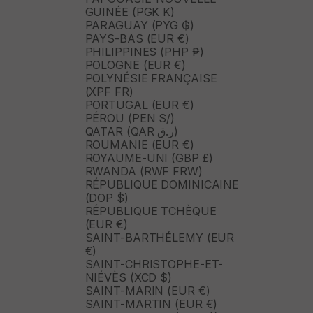
GUINÉE (PGK K)
PARAGUAY (PYG ₲)
PAYS-BAS (EUR €)
PHILIPPINES (PHP ₱)
POLOGNE (EUR €)
POLYNÉSIE FRANÇAISE
(XPF FR)
PORTUGAL (EUR €)
PÉROU (PEN S/)
QATAR (QAR ر.ق)
ROUMANIE (EUR €)
ROYAUME-UNI (GBP £)
RWANDA (RWF FRW)
RÉPUBLIQUE DOMINICAINE
(DOP $)
RÉPUBLIQUE TCHÈQUE
(EUR €)
SAINT-BARTHÉLEMY (EUR
€)
SAINT-CHRISTOPHE-ET-
NIÉVÈS (XCD $)
SAINT-MARIN (EUR €)
SAINT-MARTIN (EUR €)