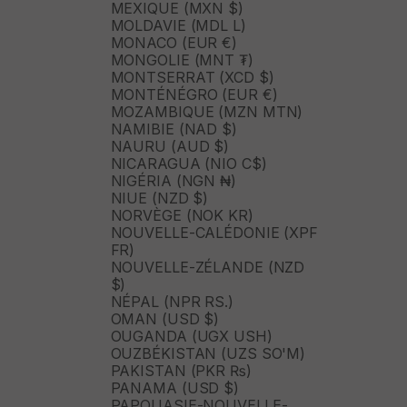
MEXIQUE (MXN $)
MOLDAVIE (MDL L)
MONACO (EUR €)
MONGOLIE (MNT ₮)
MONTSERRAT (XCD $)
MONTÉNÉGRO (EUR €)
MOZAMBIQUE (MZN MTN)
NAMIBIE (NAD $)
NAURU (AUD $)
NICARAGUA (NIO C$)
NIGÉRIA (NGN ₦)
NIUE (NZD $)
NORVÈGE (NOK KR)
NOUVELLE-CALÉDONIE (XPF
FR)
NOUVELLE-ZÉLANDE (NZD
$)
NÉPAL (NPR RS.)
OMAN (USD $)
OUGANDA (UGX USH)
OUZBÉKISTAN (UZS SO'M)
PAKISTAN (PKR ₨)
PANAMA (USD $)
PAPOUASIE-NOUVELLE-