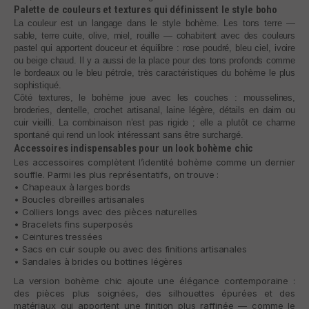
Palette de couleurs et textures qui définissent le style boho
La couleur est un langage dans le style bohème. Les tons terre —
sable, terre cuite, olive, miel, rouille — cohabitent avec des couleurs
pastel qui apportent douceur et équilibre : rose poudré, bleu ciel, ivoire
ou beige chaud. Il y a aussi de la place pour des tons profonds comme
le bordeaux ou le bleu pétrole, très caractéristiques du bohème le plus
sophistiqué.
Côté textures, le bohème joue avec les couches : mousselines,
broderies, dentelle, crochet artisanal, laine légère, détails en daim ou
cuir vieilli. La combinaison n’est pas rigide ; elle a plutôt ce charme
spontané qui rend un look intéressant sans être surchargé.
Accessoires indispensables pour un look bohème chic
Les accessoires complètent l’identité bohème comme un dernier
souffle. Parmi les plus représentatifs, on trouve :
• Chapeaux à larges bords
• Boucles d’oreilles artisanales
• Colliers longs avec des pièces naturelles
• Bracelets fins superposés
• Ceintures tressées
• Sacs en cuir souple ou avec des finitions artisanales
• Sandales à brides ou bottines légères
La version bohème chic ajoute une élégance contemporaine :
des pièces plus soignées, des silhouettes épurées et des
matériaux qui apportent une finition plus raffinée — comme le