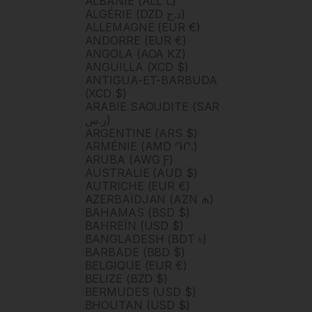
ALBANIE (ALL L)
ALGÉRIE (DZD د.ج)
ALLEMAGNE (EUR €)
ANDORRE (EUR €)
ANGOLA (AOA KZ)
ANGUILLA (XCD $)
ANTIGUA-ET-BARBUDA
(XCD $)
ARABIE SAOUDITE (SAR
ر.س)
ARGENTINE (ARS $)
ARMÉNIE (AMD ԴՐ.)
ARUBA (AWG Ƒ)
AUSTRALIE (AUD $)
AUTRICHE (EUR €)
AZERBAÏDJAN (AZN ₼)
BAHAMAS (BSD $)
BAHREÏN (USD $)
BANGLADESH (BDT ৳)
BARBADE (BBD $)
BELGIQUE (EUR €)
BELIZE (BZD $)
BERMUDES (USD $)
BHOUTAN (USD $)