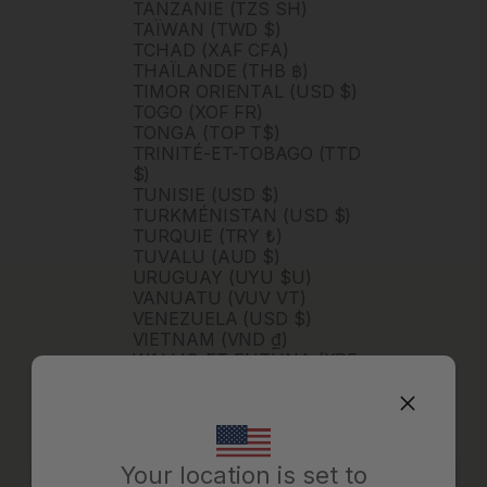
TANZANIE (TZS SH)
TAÏWAN (TWD $)
TCHAD (XAF CFA)
THAÏLANDE (THB ฿)
TIMOR ORIENTAL (USD $)
TOGO (XOF FR)
TONGA (TOP T$)
TRINITÉ-ET-TOBAGO (TTD
$)
TUNISIE (USD $)
TURKMÉNISTAN (USD $)
TURQUIE (TRY ₺)
TUVALU (AUD $)
URUGUAY (UYU $U)
VANUATU (VUV VT)
VENEZUELA (USD $)
VIETNAM (VND ₫)
WALLIS-ET-FUTUNA (XPF
FR)
ZAMBIE (ZMW K)
ZIMBABWE (USD $)
ÉGYPTE (EGP ج.م)
ÉMIRATS ARABES UNIS
Your location is set to
(AED د.إ)