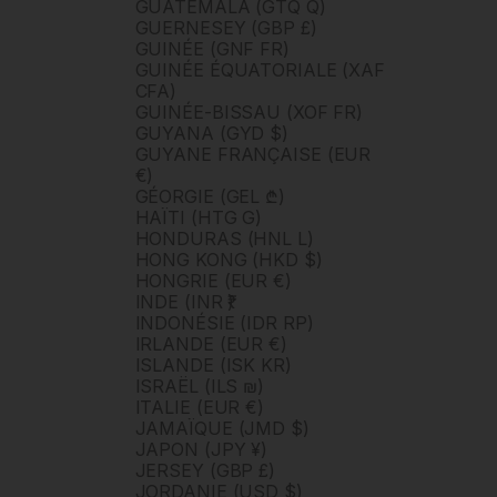
GUATEMALA (GTQ Q)
GUERNESEY (GBP £)
GUINÉE (GNF FR)
GUINÉE ÉQUATORIALE (XAF
CFA)
GUINÉE-BISSAU (XOF FR)
GUYANA (GYD $)
GUYANE FRANÇAISE (EUR
€)
GÉORGIE (GEL ₾)
HAÏTI (HTG G)
HONDURAS (HNL L)
HONG KONG (HKD $)
HONGRIE (EUR €)
INDE (INR ₹)
INDONÉSIE (IDR RP)
IRLANDE (EUR €)
ISLANDE (ISK KR)
ISRAËL (ILS ₪)
ITALIE (EUR €)
JAMAÏQUE (JMD $)
JAPON (JPY ¥)
JERSEY (GBP £)
JORDANIE (USD $)