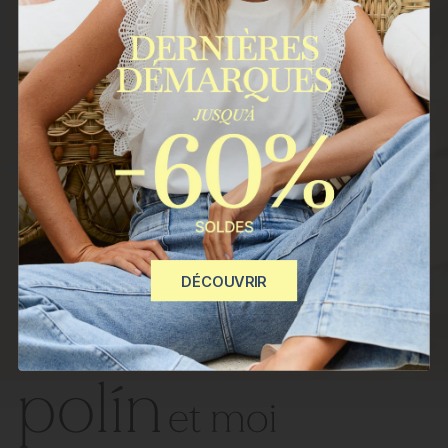
Abonnez-vous à notre newsletter
Courriel
REJOINDRE
Vos données seront traitées par POLIN ET MOI S.L. Finalité :
envoyer des bulletins d'information à votre adresse e-mail. Base
légale : votre consentement, que vous pouvez retirer à tout
moment. Vos données ne seront pas communiquées à des tiers.
Vous avez le droit d'accéder, de rectifier et de supprimer vos
DÉCOUVRIR
données.
Plus d'informations