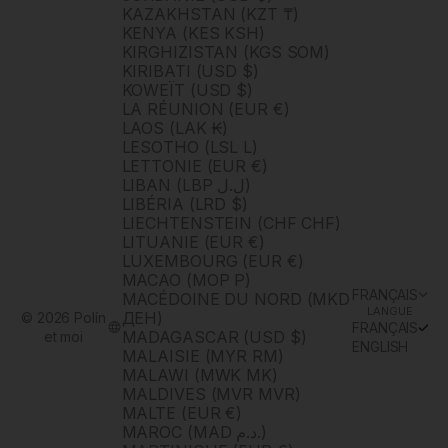
KAZAKHSTAN (KZT ₸)
KENYA (KES KSH)
KIRGHIZISTAN (KGS SOM)
KIRIBATI (USD $)
KOWEÏT (USD $)
LA RÉUNION (EUR €)
LAOS (LAK ₭)
LESOTHO (LSL L)
LETTONIE (EUR €)
LIBAN (LBP ل.ل)
LIBÉRIA (LRD $)
LIECHTENSTEIN (CHF CHF)
LITUANIE (EUR €)
LUXEMBOURG (EUR €)
MACAO (MOP P)
FRANÇAIS
MACÉDOINE DU NORD (MKD
LANGUE
ДЕН)
© 2026 Polín
FRANÇAIS
MADAGASCAR (USD $)
et moi
ENGLISH
MALAISIE (MYR RM)
MALAWI (MWK MK)
MALDIVES (MVR MVR)
MALTE (EUR €)
MAROC (MAD د.م.)