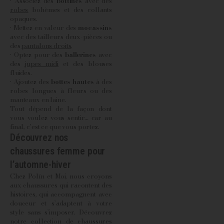
• Associez des
bottines
avec des
robes
bohèmes et des collants
opaques.
• Mettez en valeur des
mocassins
avec des tailleurs deux-pièces ou
des
pantalons droits
.
• Optez pour des
ballerines
avec
des
jupes midi
et des blouses
fluides.
• Ajoutez des
bottes hautes
à des
robes longues à fleurs ou des
manteaux en laine.
Tout dépend de la façon dont
vous voulez vous sentir… car au
final, c’est ce que vous portez.
Découvrez nos
chaussures femme pour
l’automne-hiver
Chez Polín et Moi, nous croyons
aux chaussures qui racontent des
histoires, qui accompagnent avec
douceur et s’adaptent à votre
style sans s’imposer. Découvrez
notre collection de
chaussures