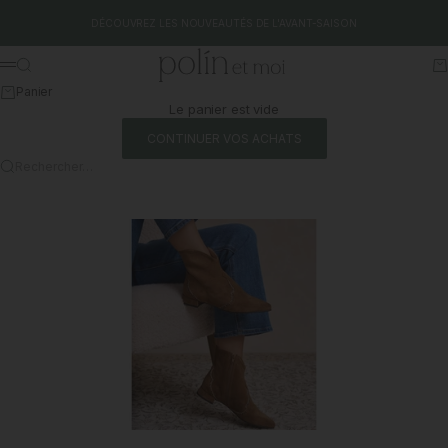
Aller au contenu
DÉCOUVREZ LES NOUVEAUTÉS DE L'AVANT-SAISON
Polín et moi
Rechercher
Pa
Menu
Panier
Le panier est vide
CONTINUER VOS ACHATS
Rechercher…