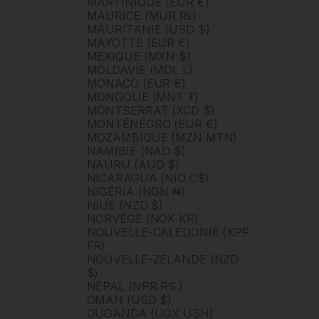
MARTINIQUE (EUR €)
MAURICE (MUR ₨)
MAURITANIE (USD $)
MAYOTTE (EUR €)
MEXIQUE (MXN $)
MOLDAVIE (MDL L)
MONACO (EUR €)
MONGOLIE (MNT ₮)
MONTSERRAT (XCD $)
MONTÉNÉGRO (EUR €)
MOZAMBIQUE (MZN MTN)
NAMIBIE (NAD $)
NAURU (AUD $)
NICARAGUA (NIO C$)
NIGÉRIA (NGN ₦)
NIUE (NZD $)
NORVÈGE (NOK KR)
NOUVELLE-CALÉDONIE (XPF
FR)
NOUVELLE-ZÉLANDE (NZD
$)
NÉPAL (NPR RS.)
OMAN (USD $)
OUGANDA (UGX USH)