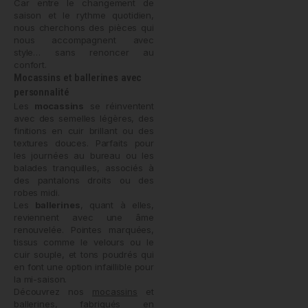
Car entre le changement de
saison et le rythme quotidien,
nous cherchons des pièces qui
nous accompagnent avec
style… sans renoncer au
confort.
Mocassins et ballerines avec
personnalité
Les
mocassins
se réinventent
avec des semelles légères, des
finitions en cuir brillant ou des
textures douces. Parfaits pour
les journées au bureau ou les
balades tranquilles, associés à
des pantalons droits ou des
robes midi.
Les
ballerines
, quant à elles,
reviennent avec une âme
renouvelée. Pointes marquées,
tissus comme le velours ou le
cuir souple, et tons poudrés qui
en font une option infaillible pour
la mi-saison.
Découvrez nos
mocassins
et
ballerines
, fabriqués en