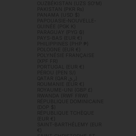
OUZBÉKISTAN (UZS SO'M)
PAKISTAN (PKR ₨)
PANAMA (USD $)
PAPOUASIE-NOUVELLE-
GUINÉE (PGK K)
PARAGUAY (PYG ₲)
PAYS-BAS (EUR €)
PHILIPPINES (PHP ₱)
POLOGNE (EUR €)
POLYNÉSIE FRANÇAISE
(XPF FR)
PORTUGAL (EUR €)
PÉROU (PEN S/)
QATAR (QAR ر.ق)
ROUMANIE (EUR €)
ROYAUME-UNI (GBP £)
RWANDA (RWF FRW)
RÉPUBLIQUE DOMINICAINE
(DOP $)
RÉPUBLIQUE TCHÈQUE
(EUR €)
SAINT-BARTHÉLEMY (EUR
€)
SAINT-CHRISTOPHE-ET-