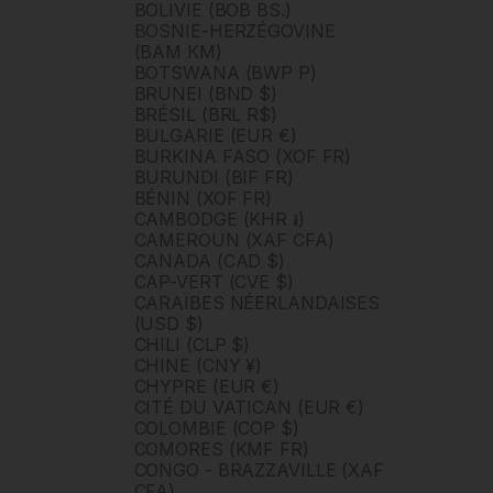
BOLIVIE (BOB BS.)
BOSNIE-HERZÉGOVINE
(BAM КМ)
BOTSWANA (BWP P)
BRUNEI (BND $)
BRÉSIL (BRL R$)
BULGARIE (EUR €)
BURKINA FASO (XOF FR)
BURUNDI (BIF FR)
BÉNIN (XOF FR)
CAMBODGE (KHR ៛)
CAMEROUN (XAF CFA)
CANADA (CAD $)
CAP-VERT (CVE $)
CARAÏBES NÉERLANDAISES
(USD $)
CHILI (CLP $)
CHINE (CNY ¥)
CHYPRE (EUR €)
CITÉ DU VATICAN (EUR €)
COLOMBIE (COP $)
COMORES (KMF FR)
CONGO - BRAZZAVILLE (XAF
CFA)