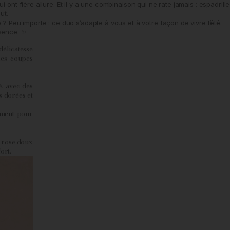
ont fière allure. Et il y a une combinaison qui ne rate jamais : espadrille
ut.
? Peu importe : ce duo s’adapte à vous et à votre façon de vivre l’été.
ssence. ✨
élicatesse
 les coupes
, avec des
s dorées et
ement pour
e rose doux
ort.