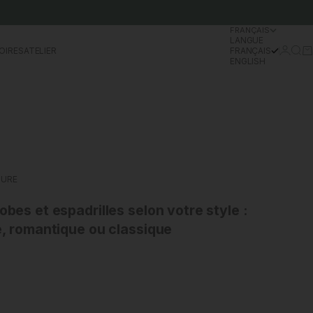
FRANÇAIS
LANGUE
Se conn
Rech
Pa
OIRES
ATELIER
FRANÇAIS
ENGLISH
TURE
es et espadrilles selon votre style :
, romantique ou classique