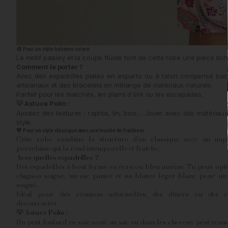
🎨 Pour un style bohème coloré
Le motif paisley et la coupe fluide font de cette robe une pièce b
Comment le porter ?
Avec des espadrilles plates en esparto ou à talon compensé bas
artisanaux et des bracelets en mélange de matériaux naturels.
Parfait pour les marchés, les plans d'été ou les escapades.
Astuce Polín :
💡
Ajoutez des textures : raphia, lin, bois… Jouer avec des matéri
style.
💙 Pour un style classique avec une touche de fraîcheur
Cette robe combine la structure d'un classique avec un imp
porcelaine qui la rend intemporelle et fraîche.
Avec quelles espadrilles ?
Des espadrilles à bout fermé en écru ou bleu marine. Tu peux opt
chignon soigné, un sac panier et un blazer léger blanc pour un
soigné.
Idéal pour des réunions informelles, des dîners ou des é
décontractés.
Astuce Polín :
💡
Un petit foulard en soie noué au sac ou dans les cheveux peut tra