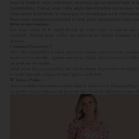
Avec la chaleur, nous cherchons des looks qui se sentent bien et qui 
Confortables, frais et avec cette allure décontractée qui va avec to
Vous aimez le bohème, le classique, le romantique ou le minimaliste 
Nous vous expliquons comment en tirer parti, sans perdre votre e
✿ Pour un style romantique
Les tons rosés et le motif floral de cette robe évoquent une d
naturelle. Parfait pour celles qui adorent les détails féminins et
douces.
Comment l'associer ?
Avec des espadrilles à talon moyen en blanc cassé ou rose poudré
lanières à la cheville. Ajoutez une tresse lâche, des boucles d'oreille
un petit sac en raphia.
Idéal pour les promenades, les célébrations en journée ou simpl
se sentir spéciale n'importe quel après-midi d'été.
Astuce Polín :
💡
Associez différentes teintes pastel dans le même look. Un maquillag
ou pêche et un vernis assorti peuvent faire toute la différence sans eff