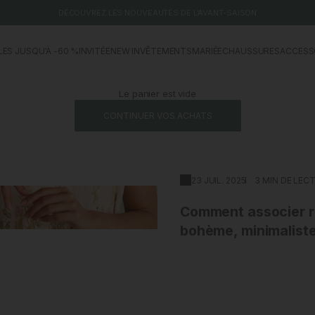
DÉCOUVREZ LES NOUVEAUTÉS DE L'AVANT-SAISON
LES JUSQU'À -60 %
INVITÉE
NEW IN
VÊTEMENTS
MARIÉE
CHAUSSURES
ACCESS
Le panier est vide
CONTINUER VOS ACHATS
23 JUIL. 2025
3 MIN DE LEC
Comment associer rob
bohème, minimaliste