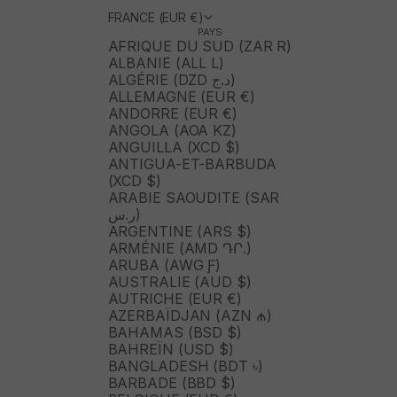
FRANCE (EUR €)
PAYS
AFRIQUE DU SUD (ZAR R)
ALBANIE (ALL L)
ALGÉRIE (DZD د.ج)
ALLEMAGNE (EUR €)
ANDORRE (EUR €)
ANGOLA (AOA KZ)
ANGUILLA (XCD $)
ANTIGUA-ET-BARBUDA
(XCD $)
ARABIE SAOUDITE (SAR
ر.س)
ARGENTINE (ARS $)
ARMÉNIE (AMD ԴՐ.)
ARUBA (AWG Ƒ)
AUSTRALIE (AUD $)
AUTRICHE (EUR €)
AZERBAÏDJAN (AZN ₼)
BAHAMAS (BSD $)
BAHREÏN (USD $)
BANGLADESH (BDT ৳)
BARBADE (BBD $)