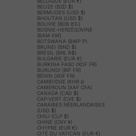
BELGIQUE (EUR €)
BELIZE (BZD $)
BERMUDES (USD $)
BHOUTAN (USD $)
BOLIVIE (BOB BS.)
BOSNIE-HERZÉGOVINE
(BAM КМ)
BOTSWANA (BWP P)
BRUNEI (BND $)
BRÉSIL (BRL R$)
BULGARIE (EUR €)
BURKINA FASO (XOF FR)
BURUNDI (BIF FR)
BÉNIN (XOF FR)
CAMBODGE (KHR ៛)
CAMEROUN (XAF CFA)
CANADA (CAD $)
CAP-VERT (CVE $)
CARAÏBES NÉERLANDAISES
(USD $)
CHILI (CLP $)
CHINE (CNY ¥)
CHYPRE (EUR €)
CITÉ DU VATICAN (EUR €)