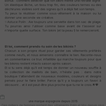
Bonus : comment détecter que ton bikini mérite une retraite digne
Un élastique lâche, un tissu trop fin, des couleurs ternes ou des
déchirures visibles sont des signes qu'il a déjà fait son temps.
Tu peux la réutiliser comme sous-vêtement à la maison ou lui
donner une seconde vie créative.
✨Astuce Polín : Aie toujours une serviette dans ton sac de plage.
Tu pourras ainsi l'utiliser comme base avant de t'asseoir sur
n'importe quelle surface. Ton bikini (et ta peau !) te remercieront.
Et toi, comment prends-tu soin de tes bikinis ?
Chacun a son propre rituel pour garder ses vêtements préférés
comme neufs, et nous aimerions connaître le tien. Raconte-nous
en commentaires ce truc infaillible qui marche toujours pour que
tes bikinis restent intacts saison après saison.
Et si tu sens déjà qu'il est temps de donner un nouveau souffle à
ta collection de maillots de bain, n'hésite pas : dans notre
boutique t'attendent de nouveaux modèles, couleurs et designs
pensés pour te faire briller. Parce qu'il y a toujours un favori à
découvrir… et il est peut-être plus proche que tu ne le crois.
🌟💖
une marque espagnole depuis 2015
Des milliers de femmes portent des vêtements Polin et Moi depuis plus