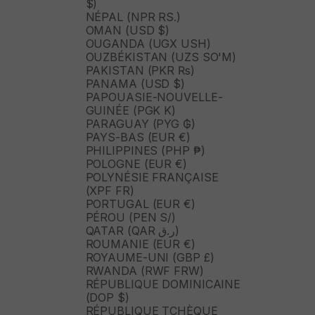
$)
NÉPAL (NPR RS.)
OMAN (USD $)
OUGANDA (UGX USH)
OUZBÉKISTAN (UZS SO'M)
PAKISTAN (PKR ₨)
PANAMA (USD $)
PAPOUASIE-NOUVELLE-
GUINÉE (PGK K)
PARAGUAY (PYG ₲)
PAYS-BAS (EUR €)
PHILIPPINES (PHP ₱)
POLOGNE (EUR €)
POLYNÉSIE FRANÇAISE
(XPF FR)
PORTUGAL (EUR €)
PÉROU (PEN S/)
QATAR (QAR ر.ق)
ROUMANIE (EUR €)
ROYAUME-UNI (GBP £)
RWANDA (RWF FRW)
RÉPUBLIQUE DOMINICAINE
(DOP $)
RÉPUBLIQUE TCHÈQUE