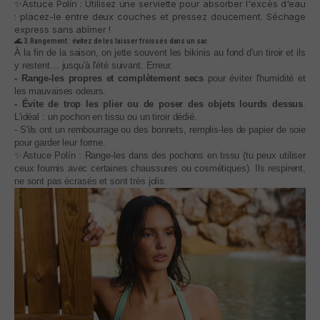
✨Astuce Polín : Utilisez une serviette pour absorber l'excès d'eau
: placez-le entre deux couches et pressez doucement. Séchage
express sans abîmer !
🌊 3. Rangement : évitez de les laisser froissés dans un sac
À la fin de la saison, on jette souvent les bikinis au fond d'un tiroir et ils
y restent… jusqu'à l'été suivant. Erreur.
- Range-les propres et complètement secs
pour éviter l'humidité et
les mauvaises odeurs.
- Évite de trop les plier ou de poser des objets lourds dessus
.
L'idéal : un pochon en tissu ou un tiroir dédié.
- S'ils ont un rembourrage ou des bonnets, remplis-les de papier de soie
pour garder leur forme.
✨Astuce Polín : Range-les dans des pochons en tissu (tu peux utiliser
ceux fournis avec certaines chaussures ou cosmétiques). Ils respirent,
ne sont pas écrasés et sont très jolis.