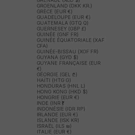
GRENADE (XCD $)
GROENLAND (DKK KR.)
GRÈCE (EUR €)
GUADELOUPE (EUR €)
GUATEMALA (GTQ Q)
GUERNESEY (GBP £)
GUINÉE (GNF FR)
GUINÉE ÉQUATORIALE (XAF
CFA)
GUINÉE-BISSAU (XOF FR)
GUYANA (GYD $)
GUYANE FRANÇAISE (EUR
€)
GÉORGIE (GEL ₾)
HAÏTI (HTG G)
HONDURAS (HNL L)
HONG KONG (HKD $)
HONGRIE (EUR €)
INDE (INR ₹)
INDONÉSIE (IDR RP)
IRLANDE (EUR €)
ISLANDE (ISK KR)
ISRAËL (ILS ₪)
ITALIE (EUR €)