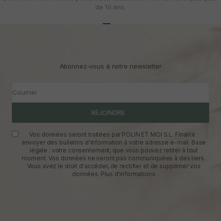
de 10 ans.
Aller à l'article 1
Aller à l'article 2
Aller à l'article 3
Abonnez-vous à notre newsletter
Courriel
REJOINDRE
Vos données seront traitées par POLIN ET MOI S.L. Finalité :
envoyer des bulletins d'information à votre adresse e-mail. Base
légale : votre consentement, que vous pouvez retirer à tout
moment. Vos données ne seront pas communiquées à des tiers.
Vous avez le droit d'accéder, de rectifier et de supprimer vos
données.
Plus d'informations