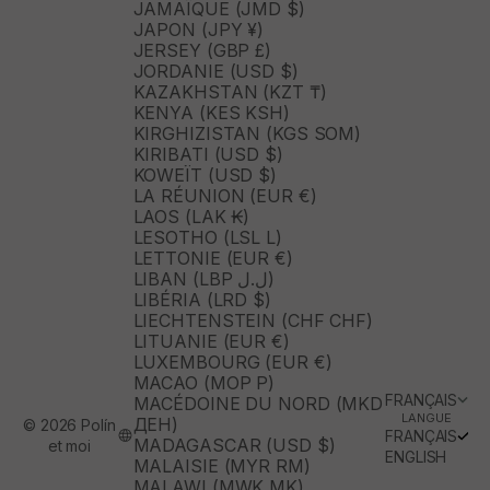
JAMAÏQUE (JMD $)
JAPON (JPY ¥)
JERSEY (GBP £)
JORDANIE (USD $)
KAZAKHSTAN (KZT ₸)
KENYA (KES KSH)
KIRGHIZISTAN (KGS SOM)
KIRIBATI (USD $)
KOWEÏT (USD $)
LA RÉUNION (EUR €)
LAOS (LAK ₭)
LESOTHO (LSL L)
LETTONIE (EUR €)
LIBAN (LBP ل.ل)
LIBÉRIA (LRD $)
LIECHTENSTEIN (CHF CHF)
LITUANIE (EUR €)
LUXEMBOURG (EUR €)
MACAO (MOP P)
FRANÇAIS
MACÉDOINE DU NORD (MKD
LANGUE
ДЕН)
© 2026 Polín
FRANÇAIS
MADAGASCAR (USD $)
et moi
ENGLISH
MALAISIE (MYR RM)
MALAWI (MWK MK)