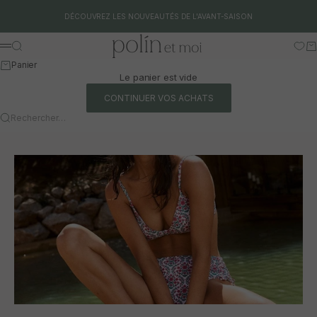
Aller au contenu
DÉCOUVREZ LES NOUVEAUTÉS DE L'AVANT-SAISON
Polín et moi
Rechercher
Pa
Menu
Panier
Le panier est vide
CONTINUER VOS ACHATS
Rechercher…