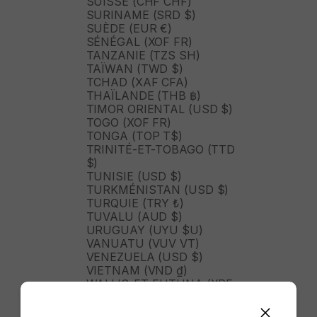
SUISSE (CHF CHF)
SURINAME (SRD $)
SUÈDE (EUR €)
SÉNÉGAL (XOF FR)
TANZANIE (TZS SH)
TAÏWAN (TWD $)
TCHAD (XAF CFA)
THAÏLANDE (THB ฿)
TIMOR ORIENTAL (USD $)
TOGO (XOF FR)
TONGA (TOP T$)
TRINITÉ-ET-TOBAGO (TTD
$)
TUNISIE (USD $)
TURKMÉNISTAN (USD $)
TURQUIE (TRY ₺)
TUVALU (AUD $)
URUGUAY (UYU $U)
VANUATU (VUV VT)
VENEZUELA (USD $)
VIETNAM (VND ₫)
WALLIS-ET-FUTUNA (XPF
FR)
ZAMBIE (ZMW K)