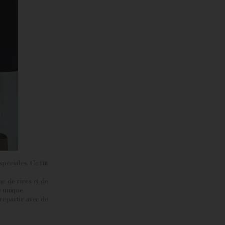
péciales. Ce fut
e de rires et de
e unique.
repartir avec de