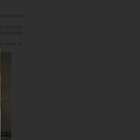
der une peau
 dans l’air,
 leur beauté
cun doute un