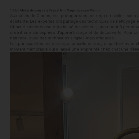
1.3. Un Atelier de Soin de la Peau et Mini Maquillage avec Clarins
Aux côtés de Clarins, nos protagonistes ont reçu un atelier exclu
éclatante. Les expertes ont partagé des techniques de nettoyage e
Chaque influenceuse a participé activement, apprenant à personnali
créant une atmosphère d’apprentissage et de découverte. Pour compl
naturelle, avec des techniques simples mais efficaces.
Les participantes ont échangé conseils et rires, emportant avec e
moment mémorable qui a laissé une empreinte chez chacune d’elle