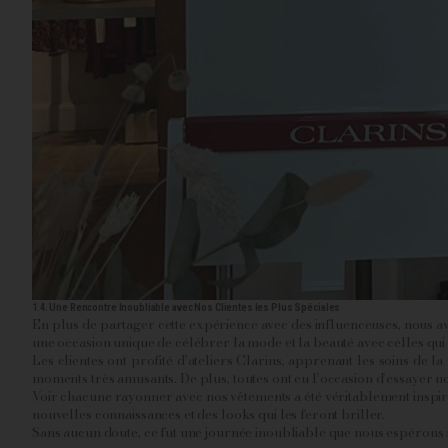
1.4. Une Rencontre Inoubliable avec Nos Clientes les Plus Spéciales
En plus de partager cette expérience avec des influenceuses, nous av
une occasion unique de célébrer la mode et la beauté avec celles qui 
Les clientes ont profité d’ateliers Clarins, apprenant les soins de l
moments très amusants. De plus, toutes ont eu l’occasion d’essayer not
Voir chacune rayonner avec nos vêtements a été véritablement inspira
nouvelles connaissances et des looks qui les feront briller.
Sans aucun doute, ce fut une journée inoubliable que nous espérons r