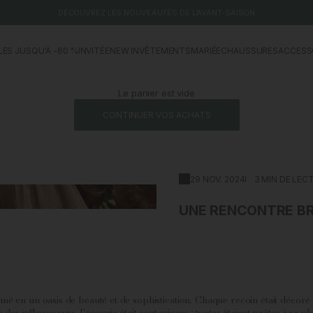
DÉCOUVREZ LES NOUVEAUTÉS DE L'AVANT-SAISON
LES JUSQU'À -60 %
INVITÉE
NEW IN
VÊTEMENTS
MARIÉE
CHAUSSURES
ACCESS
Le panier est vide
CONTINUER VOS ACHATS
29 NOV. 2024
3 MIN DE LEC
UNE RENCONTRE BRI
rmé en un oasis de beauté et de sophistication. Chaque recoin était décor
 des influenceurs, l'énergie était contagieuse ; toutes étaient prêtes à se p