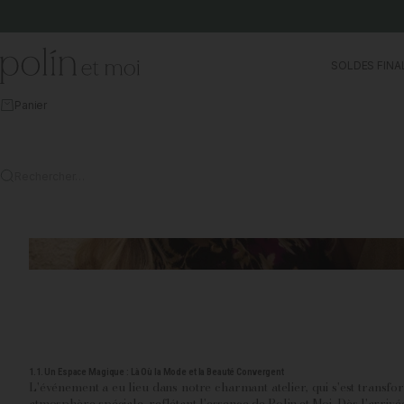
Aller au contenu
Polín et moi
SOLDES FINA
Panier
Rechercher…
1.1. Un Espace Magique : Là Où la Mode et la Beauté Convergent
L'événement a eu lieu dans notre charmant atelier, qui s'est transfo
atmosphère spéciale, reflétant l'essence de Polin et Moi. Dès l'arrivée