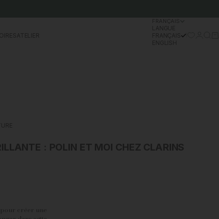
FRANÇAIS
LANGUE
Se conn
Rech
Pa
OIRES
ATELIER
FRANÇAIS
ENGLISH
TURE
LLANTE : POLIN ET MOI CHEZ CLARINS
é pour créer une
longer dans cette