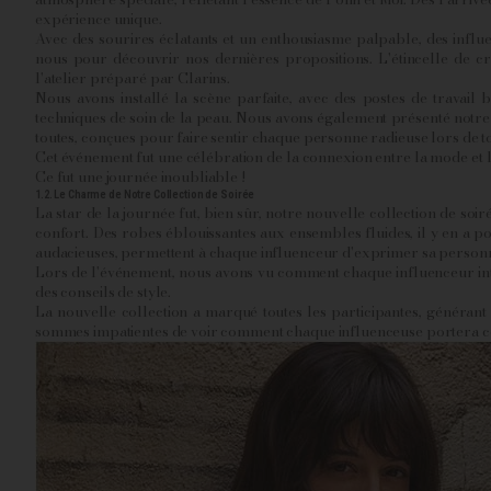
expérience unique.
Avec des sourires éclatants et un enthousiasme palpable, des inf
nous pour découvrir nos dernières propositions. L'étincelle de créat
l'atelier préparé par Clarins.
Nous avons installé la scène parfaite, avec des postes de travail
techniques de soin de la peau. Nous avons également présenté notre no
toutes, conçues pour faire sentir chaque personne radieuse lors de t
Cet événement fut une célébration de la connexion entre la mode et l
Ce fut une journée inoubliable !
1.2. Le Charme de Notre Collection de Soirée
La star de la journée fut, bien sûr, notre nouvelle collection de soir
confort. Des robes éblouissantes aux ensembles fluides, il y en a pou
audacieuses, permettent à chaque influenceur d'exprimer sa personn
Lors de l'événement, nous avons vu comment chaque influenceur inter
des conseils de style.
La nouvelle collection a marqué toutes les participantes, générant
sommes impatientes de voir comment chaque influenceuse portera ces 