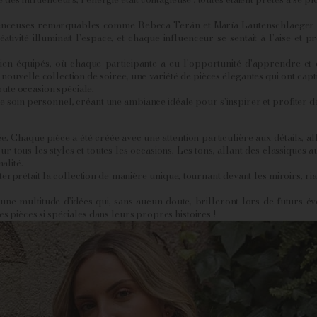
luenceuses remarquables comme Rebeca Terán et María Lautenschlaeger se
ivité illuminait l'espace, et chaque influenceur se sentait à l'aise et pr
 bien équipés, où chaque participante a eu l'opportunité d'apprendre et
uvelle collection de soirée, une variété de pièces élégantes qui ont captiv
oute occasion spéciale.
e soin personnel, créant une ambiance idéale pour s'inspirer et profiter de
ée. Chaque pièce a été créée avec une attention particulière aux détails, al
r tous les styles et toutes les occasions. Les tons, allant des classiques 
alité.
prétait la collection de manière unique, tournant devant les miroirs, ria
 une multitude d’idées qui, sans aucun doute, brilleront lors de futurs 
pièces si spéciales dans leurs propres histoires !