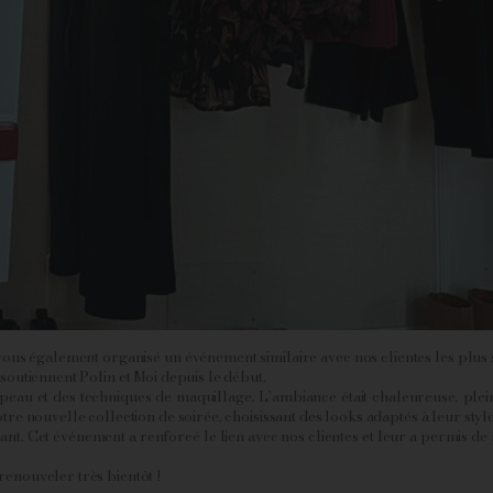
ons également organisé un événement similaire avec nos clientes les plus s
soutiennent Polin et Moi depuis le début.
a peau et des techniques de maquillage. L’ambiance était chaleureuse, plein
re nouvelle collection de soirée, choisissant des looks adaptés à leur styl
nt. Cet événement a renforcé le lien avec nos clientes et leur a permis de 
enouveler très bientôt !