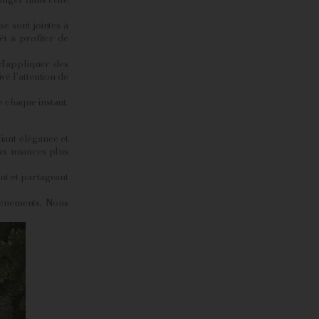
 sont jointes à
êt à profiter de
 d'appliquer des
é l'attention de
 chaque instant.
liant élégance et
aux nuances plus
nt et partageant
événements. Nous