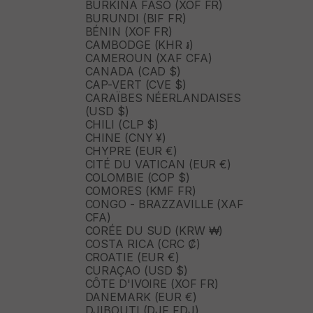
BURKINA FASO (XOF FR)
BURUNDI (BIF FR)
BÉNIN (XOF FR)
CAMBODGE (KHR ៛)
CAMEROUN (XAF CFA)
CANADA (CAD $)
CAP-VERT (CVE $)
CARAÏBES NÉERLANDAISES
(USD $)
CHILI (CLP $)
CHINE (CNY ¥)
CHYPRE (EUR €)
CITÉ DU VATICAN (EUR €)
COLOMBIE (COP $)
COMORES (KMF FR)
CONGO - BRAZZAVILLE (XAF
CFA)
CORÉE DU SUD (KRW ₩)
COSTA RICA (CRC ₡)
CROATIE (EUR €)
CURAÇAO (USD $)
CÔTE D'IVOIRE (XOF FR)
DANEMARK (EUR €)
DJIBOUTI (DJF FDJ)