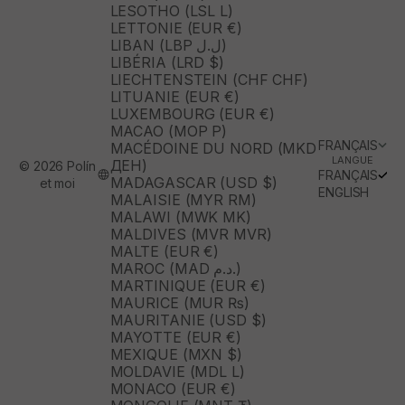
LESOTHO (LSL L)
LETTONIE (EUR €)
LIBAN (LBP ل.ل)
LIBÉRIA (LRD $)
LIECHTENSTEIN (CHF CHF)
LITUANIE (EUR €)
LUXEMBOURG (EUR €)
MACAO (MOP P)
FRANÇAIS
MACÉDOINE DU NORD (MKD
LANGUE
ДЕН)
© 2026 Polín
FRANÇAIS
MADAGASCAR (USD $)
et moi
ENGLISH
MALAISIE (MYR RM)
MALAWI (MWK MK)
MALDIVES (MVR MVR)
MALTE (EUR €)
MAROC (MAD د.م.)
MARTINIQUE (EUR €)
MAURICE (MUR ₨)
MAURITANIE (USD $)
MAYOTTE (EUR €)
MEXIQUE (MXN $)
MOLDAVIE (MDL L)
MONACO (EUR €)