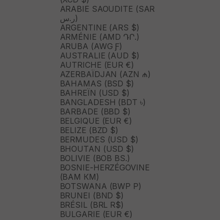
ARABIE SAOUDITE (SAR
ر.س)
ARGENTINE (ARS $)
ARMÉNIE (AMD ԴՐ.)
ARUBA (AWG Ƒ)
AUSTRALIE (AUD $)
AUTRICHE (EUR €)
AZERBAÏDJAN (AZN ₼)
BAHAMAS (BSD $)
BAHREÏN (USD $)
BANGLADESH (BDT ৳)
BARBADE (BBD $)
BELGIQUE (EUR €)
BELIZE (BZD $)
BERMUDES (USD $)
BHOUTAN (USD $)
BOLIVIE (BOB BS.)
BOSNIE-HERZÉGOVINE
(BAM КМ)
BOTSWANA (BWP P)
BRUNEI (BND $)
BRÉSIL (BRL R$)
BULGARIE (EUR €)