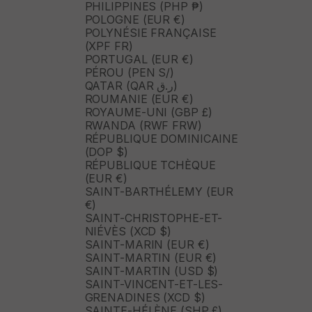
PHILIPPINES (PHP ₱)
POLOGNE (EUR €)
POLYNÉSIE FRANÇAISE
(XPF FR)
PORTUGAL (EUR €)
PÉROU (PEN S/)
QATAR (QAR ر.ق)
ROUMANIE (EUR €)
ROYAUME-UNI (GBP £)
RWANDA (RWF FRW)
RÉPUBLIQUE DOMINICAINE
(DOP $)
RÉPUBLIQUE TCHÈQUE
(EUR €)
SAINT-BARTHÉLEMY (EUR
€)
SAINT-CHRISTOPHE-ET-
NIÉVÈS (XCD $)
SAINT-MARIN (EUR €)
SAINT-MARTIN (EUR €)
SAINT-MARTIN (USD $)
SAINT-VINCENT-ET-LES-
GRENADINES (XCD $)
SAINTE-HÉLÈNE (SHP £)