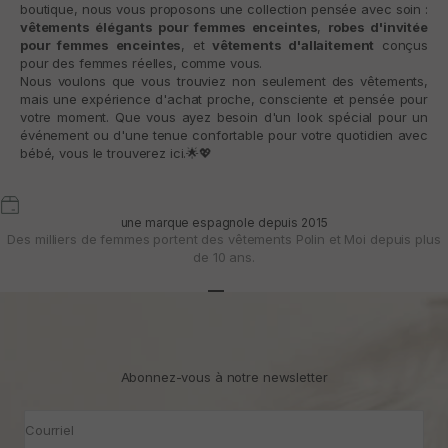
boutique, nous vous proposons une collection pensée avec soin :
vêtements élégants pour femmes enceintes
,
robes d'invitée
pour femmes enceintes
, et
vêtements d'allaitement
conçus
pour des femmes réelles, comme vous.
Nous voulons que vous trouviez non seulement des vêtements,
mais une expérience d'achat proche, consciente et pensée pour
votre moment. Que vous ayez besoin d'un look spécial pour un
événement ou d'une tenue confortable pour votre quotidien avec
bébé, vous le trouverez ici.
🌟💖
une marque espagnole depuis 2015
Des milliers de femmes portent des vêtements Polin et Moi depuis plus
de 10 ans.
Aller à l'article 1
Aller à l'article 2
Aller à l'article 3
Abonnez-vous à notre newsletter
Courriel