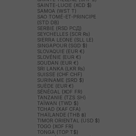
SAINTE-LUCIE (XCD $)
SAMOA (WST T)
SAO TOMÉ-ET-PRINCIPE
(STD DB)
SERBIE (RSD РСД)
SEYCHELLES (SCR ₨)
SIERRA LEONE (SLL LE)
SINGAPOUR (SGD $)
SLOVAQUIE (EUR €)
SLOVÉNIE (EUR €)
SOUDAN (EUR €)
SRI LANKA (LKR ₨)
SUISSE (CHF CHF)
SURINAME (SRD $)
SUÈDE (EUR €)
SÉNÉGAL (XOF FR)
TANZANIE (TZS SH)
TAÏWAN (TWD $)
TCHAD (XAF CFA)
THAÏLANDE (THB ฿)
TIMOR ORIENTAL (USD $)
TOGO (XOF FR)
TONGA (TOP T$)