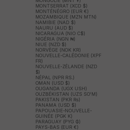
MONGOLIE (MNT ₮)
MONTSERRAT (XCD $)
MONTÉNÉGRO (EUR €)
MOZAMBIQUE (MZN MTN)
NAMIBIE (NAD $)
NAURU (AUD $)
NICARAGUA (NIO C$)
NIGÉRIA (NGN ₦)
NIUE (NZD $)
NORVÈGE (NOK KR)
NOUVELLE-CALÉDONIE (XPF
FR)
NOUVELLE-ZÉLANDE (NZD
$)
NÉPAL (NPR RS.)
OMAN (USD $)
OUGANDA (UGX USH)
OUZBÉKISTAN (UZS SO'M)
PAKISTAN (PKR ₨)
PANAMA (USD $)
PAPOUASIE-NOUVELLE-
GUINÉE (PGK K)
PARAGUAY (PYG ₲)
PAYS-BAS (EUR €)