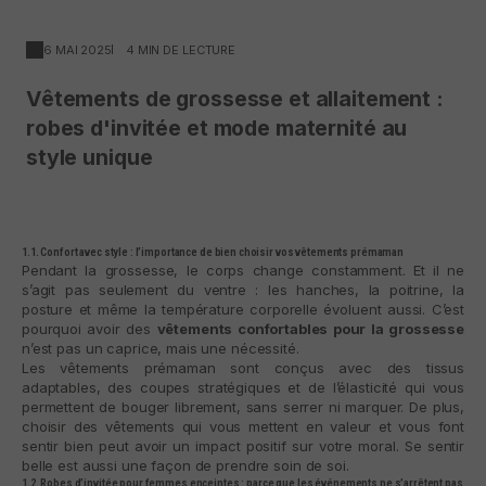
6 MAI 2025
4 MIN DE LECTURE
Vêtements de grossesse et allaitement :
robes d'invitée et mode maternité au
style unique
1.1. Confort avec style : l’importance de bien choisir vos vêtements prémaman
Pendant la grossesse, le corps change constamment. Et il ne
s’agit pas seulement du ventre : les hanches, la poitrine, la
posture et même la température corporelle évoluent aussi. C’est
pourquoi avoir des
vêtements confortables pour la grossesse
n’est pas un caprice, mais une nécessité.
Les vêtements prémaman sont conçus avec des tissus
adaptables, des coupes stratégiques et de l’élasticité qui vous
permettent de bouger librement, sans serrer ni marquer. De plus,
choisir des vêtements qui vous mettent en valeur et vous font
sentir bien peut avoir un impact positif sur votre moral. Se sentir
belle est aussi une façon de prendre soin de soi.
1.2. Robes d’invitée pour femmes enceintes : parce que les événements ne s’arrêtent pas