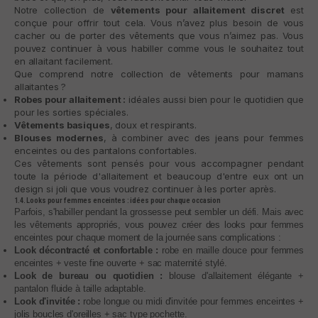
Notre collection de
vêtements pour allaitement discret
est
conçue pour offrir tout cela. Vous n’avez plus besoin de vous
cacher ou de porter des vêtements que vous n’aimez pas. Vous
pouvez continuer à vous habiller comme vous le souhaitez tout
en allaitant facilement.
Que comprend notre collection de vêtements pour mamans
allaitantes ?
Robes pour allaitement :
idéales aussi bien pour le quotidien que
pour les sorties spéciales.
Vêtements basiques
, doux et respirants.
Blouses modernes
, à combiner avec des jeans pour femmes
enceintes ou des pantalons confortables.
Ces vêtements sont pensés pour vous accompagner pendant
toute la période d'allaitement et beaucoup d'entre eux ont un
design si joli que vous voudrez continuer à les porter après.
1.4. Looks pour femmes enceintes : idées pour chaque occasion
Parfois, s'habiller pendant la grossesse peut sembler un défi. Mais avec
les vêtements appropriés, vous pouvez créer des looks pour femmes
enceintes pour chaque moment de la journée sans complications :
Look décontracté et confortable :
robe en maille douce pour femmes
enceintes + veste fine ouverte + sac maternité stylé.
Look de bureau ou quotidien :
blouse d'allaitement élégante +
pantalon fluide à taille adaptable.
Look d'invitée :
robe longue ou midi d'invitée pour femmes enceintes +
jolis boucles d'oreilles + sac type pochette.