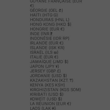
GUYANE FRANÇAISE (EUR
€)
GÉORGIE (GEL ₾)
HAÏTI (HTG G)
HONDURAS (HNL L)
HONG KONG (HKD $)
HONGRIE (EUR €)
INDE (INR ₹)
INDONÉSIE (IDR RP)
IRLANDE (EUR €)
ISLANDE (ISK KR)
ISRAËL (ILS ₪)
ITALIE (EUR €)
JAMAÏQUE (JMD $)
JAPON (JPY ¥)
JERSEY (GBP £)
JORDANIE (USD $)
KAZAKHSTAN (KZT ₸)
KENYA (KES KSH)
KIRGHIZISTAN (KGS SOM)
KIRIBATI (USD $)
KOWEÏT (USD $)
LA RÉUNION (EUR €)
LAOS (LAK ₭)