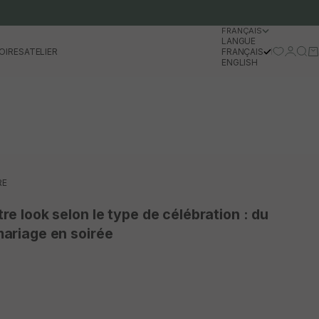
FRANÇAIS
LANGUE
Se conn
Rech
Pa
OIRES
ATELIER
FRANÇAIS
ENGLISH
RE
e look selon le type de célébration : du
ariage en soirée