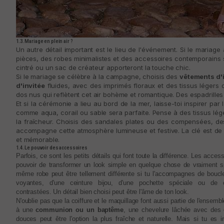
1.3. Mariage en plein air ?
Un autre détail important est le lieu de l'événement. Si le mariage 
pièces, des robes minimalistes et des accessoires contemporains s
cintré ou un sac de créateur apporteront la touche chic.
Si le mariage se célèbre à la campagne, choisis des
vêtements d'
d'invitée
fluides, avec des imprimés floraux et des tissus légers 
dos nus qui reflètent cet air bohème et romantique. Des espadrille
Et si la cérémonie a lieu au bord de la mer, laisse-toi inspirer pa
comme aqua, corail ou sable sera parfaite. Pense à des tissus lég
la fraîcheur. Choisis des sandales plates ou des compensées, des
accompagne cette atmosphère lumineuse et festive. La clé est de
et mémorable.
1.4. Le pouvoir des accessoires
Parfois, ce sont les petits détails qui font toute la différence. Les access
pouvoir de transformer un look simple en quelque chose de vraiment s
même robe peut être tellement différente si tu l'accompagnes de boucles
voyantes, d'une ceinture bijou, d'une pochette spéciale ou de 
contrastées. Un détail bien choisi peut être l'âme de ton look.
N'oublie pas que la coiffure et le maquillage font aussi partie de l'ensembl
à une
communion ou un baptême
, une chevelure lâchée avec des 
douces peut être l'option la plus fraîche et naturelle. Mais si tu es i