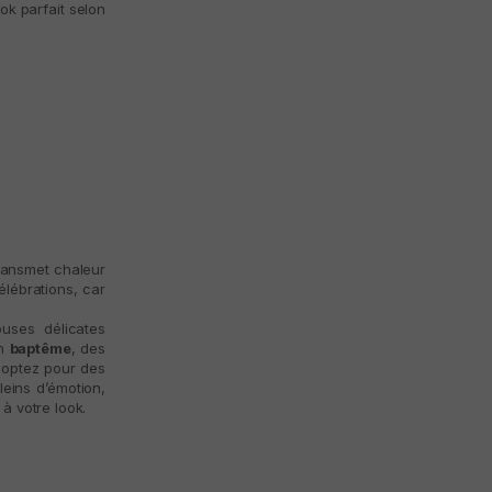
ok parfait selon
transmet chaleur
lébrations, car
uses délicates
un
baptême
, des
 optez pour des
leins d’émotion,
à votre look.