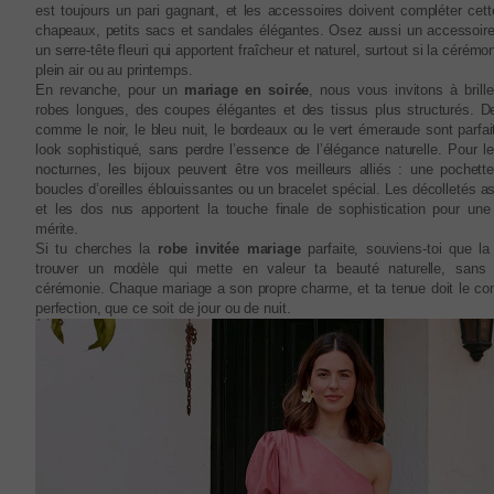
est toujours un pari gagnant, et les accessoires doivent compléter cett
chapeaux, petits sacs et sandales élégantes. Osez aussi un accessoire 
un serre-tête fleuri qui apportent fraîcheur et naturel, surtout si la cérémon
plein air ou au printemps.
En revanche, pour un
mariage en soirée
, nous vous invitons à brill
robes longues, des coupes élégantes et des tissus plus structurés. D
comme le noir, le bleu nuit, le bordeaux ou le vert émeraude sont parfa
look sophistiqué, sans perdre l’essence de l’élégance naturelle. Pour l
nocturnes, les bijoux peuvent être vos meilleurs alliés : une pochette
boucles d’oreilles éblouissantes ou un bracelet spécial. Les décolletés 
et les dos nus apportent la touche finale de sophistication pour une 
mérite.
Si tu cherches la
robe invitée mariage
parfaite, souviens-toi que la
trouver un modèle qui mette en valeur ta beauté naturelle, sans é
cérémonie. Chaque mariage a son propre charme, et ta tenue doit le com
perfection, que ce soit de jour ou de nuit.