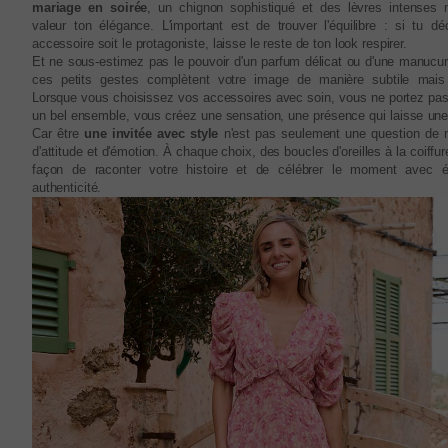
mariage en soirée
, un chignon sophistiqué et des lèvres intenses 
valeur ton élégance. L'important est de trouver l'équilibre : si tu dé
accessoire soit le protagoniste, laisse le reste de ton look respirer.
Et ne sous-estimez pas le pouvoir d'un parfum délicat ou d'une manucur
ces petits gestes complètent votre image de manière subtile mais 
Lorsque vous choisissez vos accessoires avec soin, vous ne portez pa
un bel ensemble, vous créez une sensation, une présence qui laisse une
Car être
une invitée avec style
n'est pas seulement une question de
d'attitude et d'émotion. À chaque choix, des boucles d'oreilles à la coiffure
façon de raconter votre histoire et de célébrer le moment avec é
authenticité.