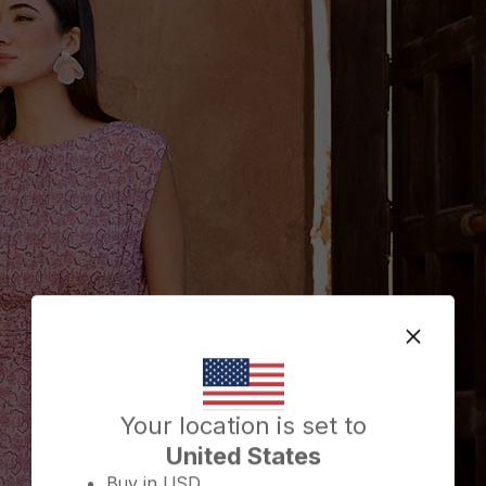
Change country/region
Your location is set to
United States
Buy in
USD