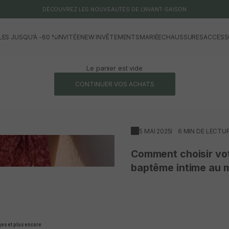
DÉCOUVREZ LES NOUVEAUTÉS DE L'AVANT-SAISON
LES JUSQU'À -60 %
INVITÉE
NEW IN
VÊTEMENTS
MARIÉE
CHAUSSURES
ACCESS
Le panier est vide
CONTINUER VOS ACHATS
5 MAI 2025
6 MIN DE LECTU
Comment choisir votr
baptême intime au m
es et plus encore