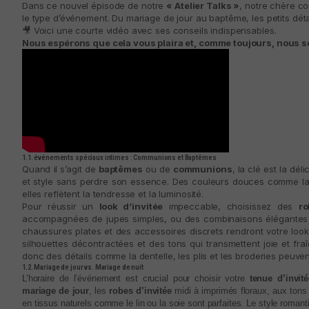
Dans ce nouvel épisode de notre
« Atelier Talks »
, notre chère co
le type d’événement. Du mariage de jour au baptême, les petits détail
🎥 Voici une courte vidéo avec ses conseils indispensables.
Nous espérons que cela vous plaira et, comme toujours, nous se
1.1. événements spéciaux intimes : Communions et Baptêmes
Quand il s’agit de
baptêmes
ou de
communions
, la clé est la dé
et style sans perdre son essence. Des couleurs douces comme la l
elles reflètent la tendresse et la luminosité.
Pour réussir un
look d’invitée
impeccable, choisissez des
ro
accompagnées de jupes simples, ou des combinaisons élégantes qui
chaussures plates et des accessoires discrets rendront votre look
silhouettes décontractées et des tons qui transmettent joie et fr
donc des détails comme la dentelle, les plis et les broderies peuv
1.2. Mariage de jour vs. Mariage de nuit
L’horaire de l’événement est crucial pour choisir votre
tenue d’invité
mariage de jour
, les
robes d’invitée
midi à imprimés floraux, aux tons 
en tissus naturels comme le lin ou la soie sont parfaites. Le style romanti