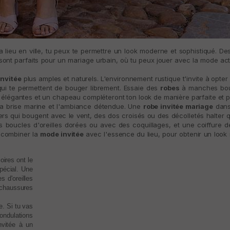
a lieu en ville, tu peux te permettre un look moderne et sophistiqué. Des
ont parfaits pour un mariage urbain, où tu peux jouer avec la mode act
invitée
plus amples et naturels. L'environnement rustique t'invite à opte
qui te permettent de bouger librement. Essaie des
robes
à manches bou
s élégantes et un chapeau compléteront ton look de manière parfaite et p
r la brise marine et l'ambiance détendue. Une
robe invitée mariage
dans
ers qui bougent avec le vent, des dos croisés ou des décolletés halter 
 boucles d'oreilles dorées ou avec des coquillages, et une coiffure d
 combiner la
mode invitée
avec l'essence du lieu, pour obtenir un look 
oires ont le
pécial. Une
 d'oreilles
chaussures
e. Si tu vas
ondulations
nvitée à un