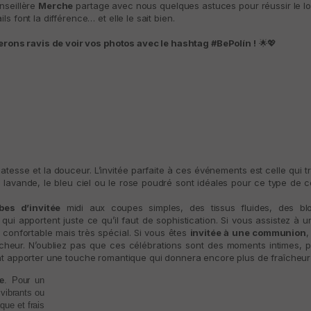
nseillère
Merche
partage avec nous quelques astuces pour réussir le lo
s font la différence… et elle le sait bien.
rons ravis de voir vos photos avec le hashtag #BePolín !
🌟💖
licatesse et la douceur. L’invitée parfaite à ces événements est celle qui 
avande, le bleu ciel ou le rose poudré sont idéales pour ce type de cé
bes d’invitée
midi aux coupes simples, des tissus fluides, des blo
 apportent juste ce qu’il faut de sophistication. Si vous assistez à 
 confortable mais très spécial. Si vous êtes
invitée à une communion
,
aîcheur. N’oubliez pas que ces célébrations sont des moments intimes, p
ent apporter une touche romantique qui donnera encore plus de fraîcheur 
e
. Pour un
vibrants ou
que et frais