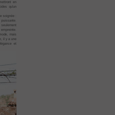
mettront en
cides qu'un
e soignée :
puissante.
s seulement
 empreinte.
 mode, mais
, il y a une
légance et