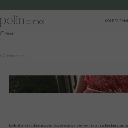
Aller au contenu
Polín et moi
SOLDES FINA
Panier
Rechercher…
Looks et conseils charmants pour chaque occasion : comment réussir aux baptêmes, mariag