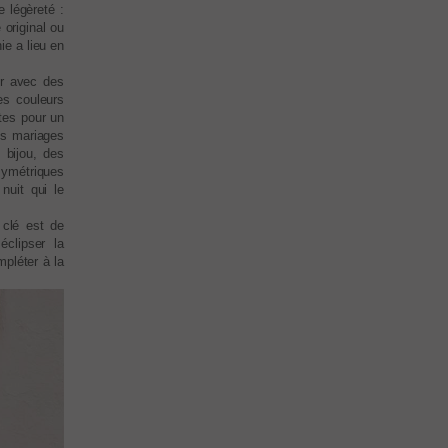
e légèreté :
original ou
ie a lieu en
er avec des
es couleurs
ites pour un
es mariages
 bijou, des
asymétriques
nuit qui le
 clé est de
clipser la
pléter à la