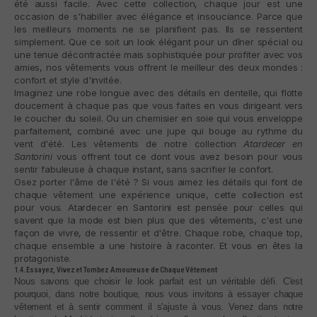
été aussi facile. Avec cette collection, chaque jour est une
occasion de s'habiller avec élégance et insouciance. Parce que
les meilleurs moments ne se planifient pas. Ils se ressentent
simplement. Que ce soit un look élégant pour un dîner spécial ou
une tenue décontractée mais sophistiquée pour profiter avec vos
amies, nos vêtements vous offrent le meilleur des deux mondes :
confort et style d'invitée.
Imaginez une robe longue avec des détails en dentelle, qui flotte
doucement à chaque pas que vous faites en vous dirigeant vers
le coucher du soleil. Ou un chemisier en soie qui vous enveloppe
parfaitement, combiné avec une jupe qui bouge au rythme du
vent d'été. Les vêtements de notre collection
Atardecer en
Santorini
vous offrent tout ce dont vous avez besoin pour vous
sentir fabuleuse à chaque instant, sans sacrifier le confort.
Osez porter l'âme de l'été ? Si vous aimez les détails qui font de
chaque vêtement une expérience unique, cette collection est
pour vous. Atardecer en Santorini est pensée pour celles qui
savent que la mode est bien plus que des vêtements, c'est une
façon de vivre, de ressentir et d'être. Chaque robe, chaque top,
chaque ensemble a une histoire à raconter. Et vous en êtes la
protagoniste.
1.4. Essayez, Vivez et Tombez Amoureuse de Chaque Vêtement
Nous savons que choisir le look parfait est un véritable défi. C'est
pourquoi, dans notre boutique, nous vous invitons à essayer chaque
vêtement et à sentir comment il s'ajuste à vous. Venez dans notre