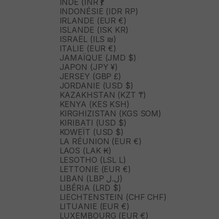
INDE (INR ₹)
INDONÉSIE (IDR RP)
IRLANDE (EUR €)
ISLANDE (ISK KR)
ISRAËL (ILS ₪)
ITALIE (EUR €)
JAMAÏQUE (JMD $)
JAPON (JPY ¥)
JERSEY (GBP £)
JORDANIE (USD $)
KAZAKHSTAN (KZT ₸)
KENYA (KES KSH)
KIRGHIZISTAN (KGS SOM)
KIRIBATI (USD $)
KOWEÏT (USD $)
LA RÉUNION (EUR €)
LAOS (LAK ₭)
LESOTHO (LSL L)
LETTONIE (EUR €)
LIBAN (LBP ل.ل)
LIBÉRIA (LRD $)
LIECHTENSTEIN (CHF CHF)
LITUANIE (EUR €)
LUXEMBOURG (EUR €)