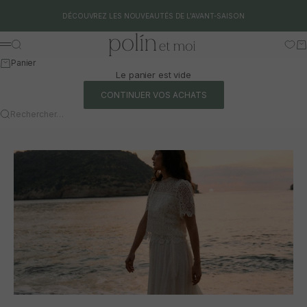
Aller au contenu
DÉCOUVREZ LES NOUVEAUTÉS DE L'AVANT-SAISON
Polín et moi
Rechercher
Pa
Menu
Panier
Le panier est vide
CONTINUER VOS ACHATS
Rechercher…