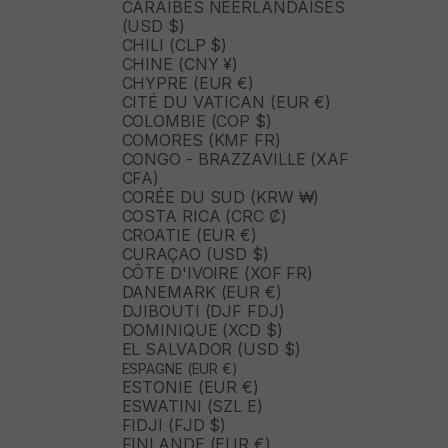
CARAÏBES NÉERLANDAISES
(USD $)
CHILI (CLP $)
CHINE (CNY ¥)
CHYPRE (EUR €)
CITÉ DU VATICAN (EUR €)
COLOMBIE (COP $)
COMORES (KMF FR)
CONGO - BRAZZAVILLE (XAF
CFA)
CORÉE DU SUD (KRW ₩)
COSTA RICA (CRC ₡)
CROATIE (EUR €)
CURAÇAO (USD $)
CÔTE D'IVOIRE (XOF FR)
DANEMARK (EUR €)
DJIBOUTI (DJF FDJ)
DOMINIQUE (XCD $)
EL SALVADOR (USD $)
ESPAGNE (EUR €)
ESTONIE (EUR €)
ESWATINI (SZL E)
FIDJI (FJD $)
FINLANDE (EUR €)