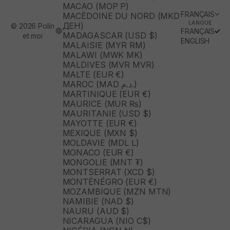
MACAO (MOP P)
FRANÇAIS
MACÉDOINE DU NORD (MKD
LANGUE
ДЕН)
© 2026 Polín
FRANÇAIS
MADAGASCAR (USD $)
et moi
ENGLISH
MALAISIE (MYR RM)
MALAWI (MWK MK)
MALDIVES (MVR MVR)
MALTE (EUR €)
MAROC (MAD د.م.)
MARTINIQUE (EUR €)
MAURICE (MUR ₨)
MAURITANIE (USD $)
MAYOTTE (EUR €)
MEXIQUE (MXN $)
MOLDAVIE (MDL L)
MONACO (EUR €)
MONGOLIE (MNT ₮)
MONTSERRAT (XCD $)
MONTÉNÉGRO (EUR €)
MOZAMBIQUE (MZN MTN)
NAMIBIE (NAD $)
NAURU (AUD $)
NICARAGUA (NIO C$)