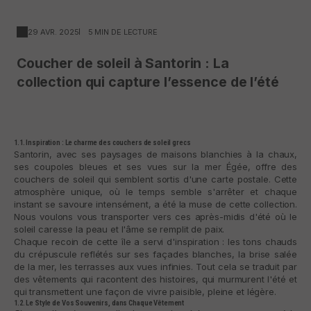
29 AVR. 2025
5 MIN DE LECTURE
Coucher de soleil à Santorin : La
collection qui capture l’essence de l’été
1.1. Inspiration : Le charme des couchers de soleil grecs
Santorin, avec ses paysages de maisons blanchies à la chaux,
ses coupoles bleues et ses vues sur la mer Égée, offre des
couchers de soleil qui semblent sortis d'une carte postale. Cette
atmosphère unique, où le temps semble s'arrêter et chaque
instant se savoure intensément, a été la muse de cette collection.
Nous voulons vous transporter vers ces après-midis d'été où le
soleil caresse la peau et l'âme se remplit de paix.
Chaque recoin de cette île a servi d'inspiration : les tons chauds
du crépuscule reflétés sur ses façades blanches, la brise salée
de la mer, les terrasses aux vues infinies. Tout cela se traduit par
des vêtements qui racontent des histoires, qui murmurent l'été et
qui transmettent une façon de vivre paisible, pleine et légère.
1.2. Le Style de Vos Souvenirs, dans Chaque Vêtement