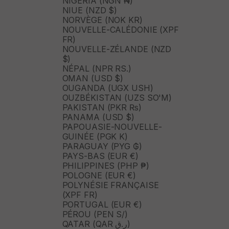
NIGÉRIA (NGN ₦)
NIUE (NZD $)
NORVÈGE (NOK KR)
NOUVELLE-CALÉDONIE (XPF
FR)
NOUVELLE-ZÉLANDE (NZD
$)
NÉPAL (NPR RS.)
OMAN (USD $)
OUGANDA (UGX USH)
OUZBÉKISTAN (UZS SO'M)
PAKISTAN (PKR ₨)
PANAMA (USD $)
PAPOUASIE-NOUVELLE-
GUINÉE (PGK K)
PARAGUAY (PYG ₲)
PAYS-BAS (EUR €)
PHILIPPINES (PHP ₱)
POLOGNE (EUR €)
POLYNÉSIE FRANÇAISE
(XPF FR)
PORTUGAL (EUR €)
PÉROU (PEN S/)
QATAR (QAR ر.ق)