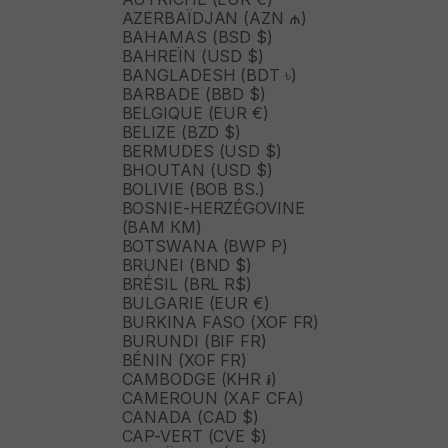
AZERBAÏDJAN (AZN ₼)
BAHAMAS (BSD $)
BAHREÏN (USD $)
BANGLADESH (BDT ৳)
BARBADE (BBD $)
BELGIQUE (EUR €)
BELIZE (BZD $)
BERMUDES (USD $)
BHOUTAN (USD $)
BOLIVIE (BOB BS.)
BOSNIE-HERZÉGOVINE
(BAM КМ)
BOTSWANA (BWP P)
BRUNEI (BND $)
BRÉSIL (BRL R$)
BULGARIE (EUR €)
BURKINA FASO (XOF FR)
BURUNDI (BIF FR)
BÉNIN (XOF FR)
CAMBODGE (KHR ៛)
CAMEROUN (XAF CFA)
CANADA (CAD $)
CAP-VERT (CVE $)