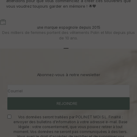
attendons pour que vous commenciez à créer ces souvenirs que
vous voudrez toujours garder en mémoire !
🌟💖
une marque espagnole depuis 2015
Des milliers de femmes portent des vêtements Polin et Moi depuis plus
de 10 ans.
Aller à l'article 1
Aller à l'article 2
Aller à l'article 3
Abonnez-vous à notre newsletter
Courriel
REJOINDRE
Vos données seront traitées par POLIN ET MOI S.L. Finalité :
envoyer des bulletins d'information à votre adresse e-mail. Base
légale : votre consentement, que vous pouvez retirer à tout
moment. Vos données ne seront pas communiquées à des tiers.
Vous avez le droit d'accéder, de rectifier et de supprimer vos