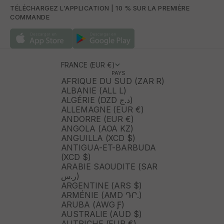
TÉLÉCHARGEZ L'APPLICATION | 10 % SUR LA PREMIÈRE
COMMANDE
FRANCE (EUR €)
PAYS
AFRIQUE DU SUD (ZAR R)
ALBANIE (ALL L)
ALGÉRIE (DZD د.ج)
ALLEMAGNE (EUR €)
ANDORRE (EUR €)
ANGOLA (AOA KZ)
ANGUILLA (XCD $)
ANTIGUA-ET-BARBUDA
(XCD $)
ARABIE SAOUDITE (SAR
ر.س)
ARGENTINE (ARS $)
ARMÉNIE (AMD ԴՐ.)
ARUBA (AWG Ƒ)
AUSTRALIE (AUD $)
AUTRICHE (EUR €)