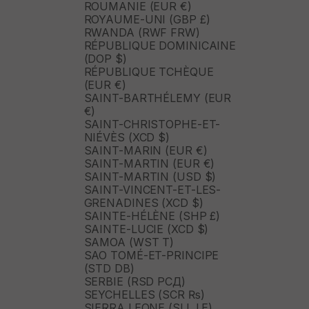
ROUMANIE (EUR €)
ROYAUME-UNI (GBP £)
RWANDA (RWF FRW)
RÉPUBLIQUE DOMINICAINE
(DOP $)
RÉPUBLIQUE TCHÈQUE
(EUR €)
SAINT-BARTHÉLEMY (EUR
€)
SAINT-CHRISTOPHE-ET-
NIÉVÈS (XCD $)
SAINT-MARIN (EUR €)
SAINT-MARTIN (EUR €)
SAINT-MARTIN (USD $)
SAINT-VINCENT-ET-LES-
GRENADINES (XCD $)
SAINTE-HÉLÈNE (SHP £)
SAINTE-LUCIE (XCD $)
SAMOA (WST T)
SAO TOMÉ-ET-PRINCIPE
(STD DB)
SERBIE (RSD РСД)
SEYCHELLES (SCR ₨)
SIERRA LEONE (SLL LE)