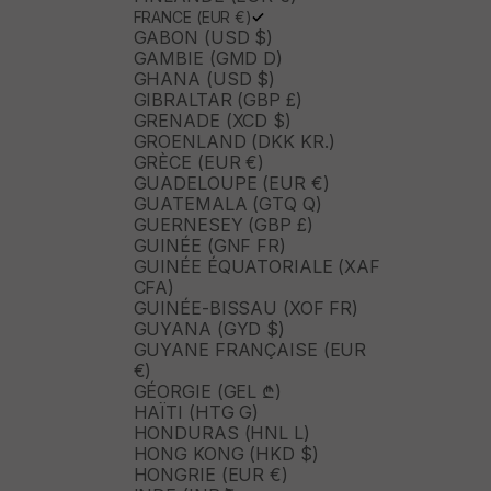
FRANCE (EUR €)
GABON (USD $)
GAMBIE (GMD D)
GHANA (USD $)
GIBRALTAR (GBP £)
GRENADE (XCD $)
GROENLAND (DKK KR.)
GRÈCE (EUR €)
GUADELOUPE (EUR €)
GUATEMALA (GTQ Q)
GUERNESEY (GBP £)
GUINÉE (GNF FR)
GUINÉE ÉQUATORIALE (XAF
CFA)
GUINÉE-BISSAU (XOF FR)
GUYANA (GYD $)
GUYANE FRANÇAISE (EUR
€)
GÉORGIE (GEL ₾)
HAÏTI (HTG G)
HONDURAS (HNL L)
HONG KONG (HKD $)
HONGRIE (EUR €)