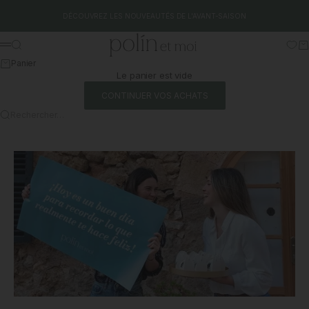
Aller au contenu
DÉCOUVREZ LES NOUVEAUTÉS DE L'AVANT-SAISON
Polín et moi
Rechercher
Pa
Menu
Panier
Le panier est vide
CONTINUER VOS ACHATS
Rechercher…