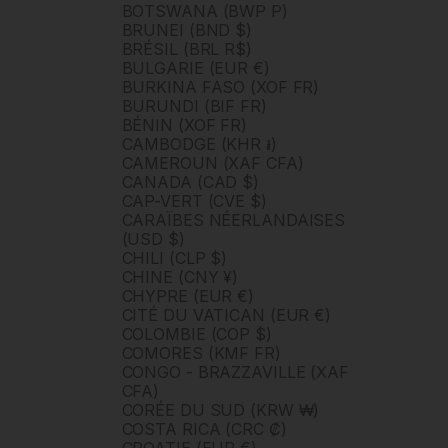
BOTSWANA (BWP P)
BRUNEI (BND $)
BRÉSIL (BRL R$)
BULGARIE (EUR €)
BURKINA FASO (XOF FR)
BURUNDI (BIF FR)
BÉNIN (XOF FR)
CAMBODGE (KHR ៛)
CAMEROUN (XAF CFA)
CANADA (CAD $)
CAP-VERT (CVE $)
CARAÏBES NÉERLANDAISES
(USD $)
CHILI (CLP $)
CHINE (CNY ¥)
CHYPRE (EUR €)
CITÉ DU VATICAN (EUR €)
COLOMBIE (COP $)
COMORES (KMF FR)
CONGO - BRAZZAVILLE (XAF
CFA)
CORÉE DU SUD (KRW ₩)
COSTA RICA (CRC ₡)