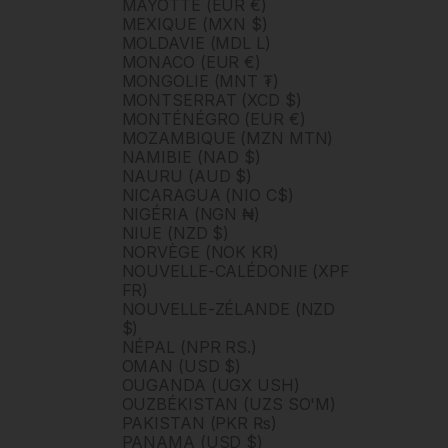
MAYOTTE (EUR €)
MEXIQUE (MXN $)
MOLDAVIE (MDL L)
MONACO (EUR €)
MONGOLIE (MNT ₮)
MONTSERRAT (XCD $)
MONTÉNÉGRO (EUR €)
MOZAMBIQUE (MZN MTN)
NAMIBIE (NAD $)
NAURU (AUD $)
NICARAGUA (NIO C$)
NIGÉRIA (NGN ₦)
NIUE (NZD $)
NORVÈGE (NOK KR)
NOUVELLE-CALÉDONIE (XPF
FR)
NOUVELLE-ZÉLANDE (NZD
$)
NÉPAL (NPR RS.)
OMAN (USD $)
OUGANDA (UGX USH)
OUZBÉKISTAN (UZS SO'M)
PAKISTAN (PKR ₨)
PANAMA (USD $)