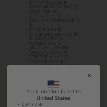
THAÏLANDE (THB ฿)
TIMOR ORIENTAL (USD $)
TOGO (XOF FR)
TONGA (TOP T$)
TRINITÉ-ET-TOBAGO (TTD
$)
TUNISIE (USD $)
TURKMÉNISTAN (USD $)
TURQUIE (TRY ₺)
TUVALU (AUD $)
URUGUAY (UYU $U)
VANUATU (VUV VT)
VENEZUELA (USD $)
VIETNAM (VND ₫)
WALLIS-ET-FUTUNA (XPF
FR)
ZAMBIE (ZMW K)
ZIMBABWE (USD $)
ÉGYPTE (EGP ج.م)
ÉMIRATS ARABES UNIS
Your location is set to
(AED د.إ)
United States
ÉQUATEUR (USD $)
Change country/region
ÉTATS-UNIS (USD $)
Buy in
USD
ÉTHIOPIE (ETB BR)