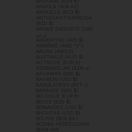
ANDORRE (EUR €)
ANGOLA (AOA KZ)
ANGUILLA (XCD $)
ANTIGUA-ET-BARBUDA
(XCD $)
ARABIE SAOUDITE (SAR
ر.س)
ARGENTINE (ARS $)
ARMÉNIE (AMD ԴՐ.)
ARUBA (AWG Ƒ)
AUSTRALIE (AUD $)
AUTRICHE (EUR €)
AZERBAÏDJAN (AZN ₼)
BAHAMAS (BSD $)
BAHREÏN (USD $)
BANGLADESH (BDT ৳)
BARBADE (BBD $)
BELGIQUE (EUR €)
BELIZE (BZD $)
BERMUDES (USD $)
BHOUTAN (USD $)
BOLIVIE (BOB BS.)
BOSNIE-HERZÉGOVINE
(BAM КМ)