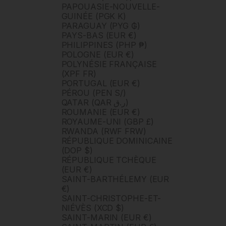
PAPOUASIE-NOUVELLE-
GUINÉE (PGK K)
PARAGUAY (PYG ₲)
PAYS-BAS (EUR €)
PHILIPPINES (PHP ₱)
POLOGNE (EUR €)
POLYNÉSIE FRANÇAISE
(XPF FR)
PORTUGAL (EUR €)
PÉROU (PEN S/)
QATAR (QAR ر.ق)
ROUMANIE (EUR €)
ROYAUME-UNI (GBP £)
RWANDA (RWF FRW)
RÉPUBLIQUE DOMINICAINE
(DOP $)
RÉPUBLIQUE TCHÈQUE
(EUR €)
SAINT-BARTHÉLEMY (EUR
€)
SAINT-CHRISTOPHE-ET-
NIÉVÈS (XCD $)
SAINT-MARIN (EUR €)