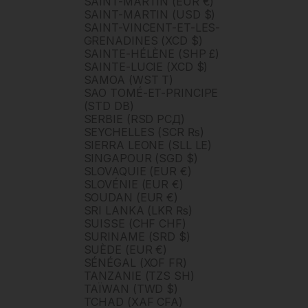
SAINT-MARTIN (EUR €)
SAINT-MARTIN (USD $)
SAINT-VINCENT-ET-LES-
GRENADINES (XCD $)
SAINTE-HÉLÈNE (SHP £)
SAINTE-LUCIE (XCD $)
SAMOA (WST T)
SAO TOMÉ-ET-PRINCIPE
(STD DB)
SERBIE (RSD РСД)
SEYCHELLES (SCR ₨)
SIERRA LEONE (SLL LE)
SINGAPOUR (SGD $)
SLOVAQUIE (EUR €)
SLOVÉNIE (EUR €)
SOUDAN (EUR €)
SRI LANKA (LKR ₨)
SUISSE (CHF CHF)
SURINAME (SRD $)
SUÈDE (EUR €)
SÉNÉGAL (XOF FR)
TANZANIE (TZS SH)
TAÏWAN (TWD $)
TCHAD (XAF CFA)