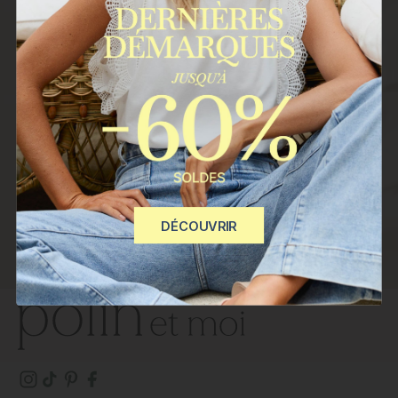
Abonnez-vous à notre newsletter
Courriel
REJOINDRE
Vos données seront traitées par POLIN ET MOI S.L. Finalité :
envoyer des bulletins d'information à votre adresse e-mail. Base
légale : votre consentement, que vous pouvez retirer à tout
moment. Vos données ne seront pas communiquées à des tiers.
Vous avez le droit d'accéder, de rectifier et de supprimer vos
données.
Plus d'informations
DÉCOUVRIR