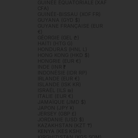
GUINÉE ÉQUATORIALE (XAF
CFA)
GUINÉE-BISSAU (XOF FR)
GUYANA (GYD $)
GUYANE FRANÇAISE (EUR
€)
GÉORGIE (GEL ₾)
HAÏTI (HTG G)
HONDURAS (HNL L)
HONG KONG (HKD $)
HONGRIE (EUR €)
INDE (INR ₹)
INDONÉSIE (IDR RP)
IRLANDE (EUR €)
ISLANDE (ISK KR)
ISRAËL (ILS ₪)
ITALIE (EUR €)
JAMAÏQUE (JMD $)
JAPON (JPY ¥)
JERSEY (GBP £)
JORDANIE (USD $)
KAZAKHSTAN (KZT ₸)
KENYA (KES KSH)
KIRGHIZISTAN (KGS SOM)