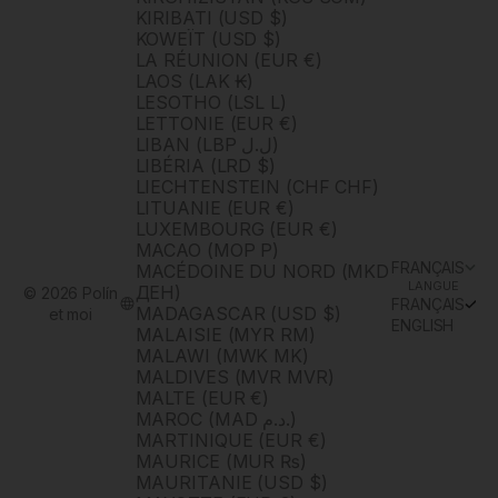
KIRIBATI (USD $)
KOWEÏT (USD $)
LA RÉUNION (EUR €)
LAOS (LAK ₭)
LESOTHO (LSL L)
LETTONIE (EUR €)
LIBAN (LBP ل.ل)
LIBÉRIA (LRD $)
LIECHTENSTEIN (CHF CHF)
LITUANIE (EUR €)
LUXEMBOURG (EUR €)
MACAO (MOP P)
FRANÇAIS
MACÉDOINE DU NORD (MKD
LANGUE
ДЕН)
© 2026 Polín
FRANÇAIS
MADAGASCAR (USD $)
et moi
ENGLISH
MALAISIE (MYR RM)
MALAWI (MWK MK)
MALDIVES (MVR MVR)
MALTE (EUR €)
MAROC (MAD د.م.)
MARTINIQUE (EUR €)
MAURICE (MUR ₨)
MAURITANIE (USD $)