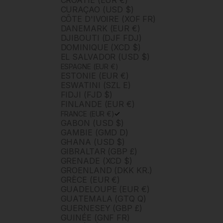
CROATIE (EUR €)
CURAÇAO (USD $)
CÔTE D'IVOIRE (XOF FR)
DANEMARK (EUR €)
DJIBOUTI (DJF FDJ)
DOMINIQUE (XCD $)
EL SALVADOR (USD $)
ESPAGNE (EUR €)
ESTONIE (EUR €)
ESWATINI (SZL E)
FIDJI (FJD $)
FINLANDE (EUR €)
FRANCE (EUR €)
GABON (USD $)
GAMBIE (GMD D)
GHANA (USD $)
GIBRALTAR (GBP £)
GRENADE (XCD $)
GROENLAND (DKK KR.)
GRÈCE (EUR €)
GUADELOUPE (EUR €)
GUATEMALA (GTQ Q)
GUERNESEY (GBP £)
GUINÉE (GNF FR)