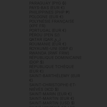
PARAGUAY (PYG ₲)
PAYS-BAS (EUR €)
PHILIPPINES (PHP ₱)
POLOGNE (EUR €)
POLYNÉSIE FRANÇAISE
(XPF FR)
PORTUGAL (EUR €)
PÉROU (PEN S/)
QATAR (QAR ر.ق)
ROUMANIE (EUR €)
ROYAUME-UNI (GBP £)
RWANDA (RWF FRW)
RÉPUBLIQUE DOMINICAINE
(DOP $)
RÉPUBLIQUE TCHÈQUE
(EUR €)
SAINT-BARTHÉLEMY (EUR
€)
SAINT-CHRISTOPHE-ET-
NIÉVÈS (XCD $)
SAINT-MARIN (EUR €)
SAINT-MARTIN (EUR €)
SAINT-MARTIN (USD $)