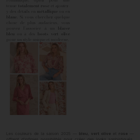
tenue
totalement rose
et ajoutez-
y des détails en
métallique
ou en
blanc
. Si vous cherchez quelque
chose de plus audacieux, vous
pouvez l’associer à un
blazer
bleu
ou à des
boots vert olive
pour un style unique et moderne.
Les couleurs de la saison 2025 —
bleu
,
vert olive
et
rose
—
offrent d'infinies possibilités pour créer des looks sophistiqués,