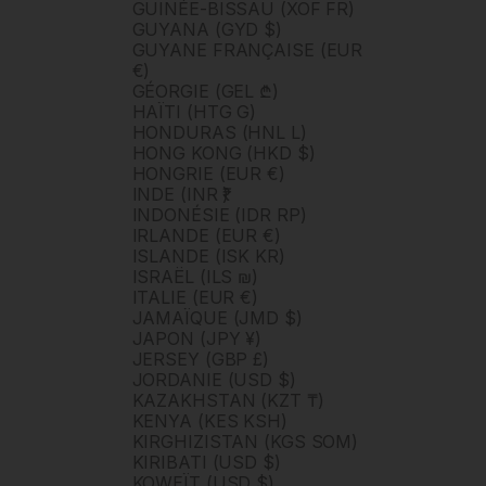
GUINÉE-BISSAU (XOF FR)
GUYANA (GYD $)
GUYANE FRANÇAISE (EUR
€)
GÉORGIE (GEL ₾)
HAÏTI (HTG G)
HONDURAS (HNL L)
HONG KONG (HKD $)
HONGRIE (EUR €)
INDE (INR ₹)
INDONÉSIE (IDR RP)
IRLANDE (EUR €)
ISLANDE (ISK KR)
ISRAËL (ILS ₪)
ITALIE (EUR €)
JAMAÏQUE (JMD $)
JAPON (JPY ¥)
JERSEY (GBP £)
JORDANIE (USD $)
KAZAKHSTAN (KZT ₸)
KENYA (KES KSH)
KIRGHIZISTAN (KGS SOM)
KIRIBATI (USD $)
KOWEÏT (USD $)