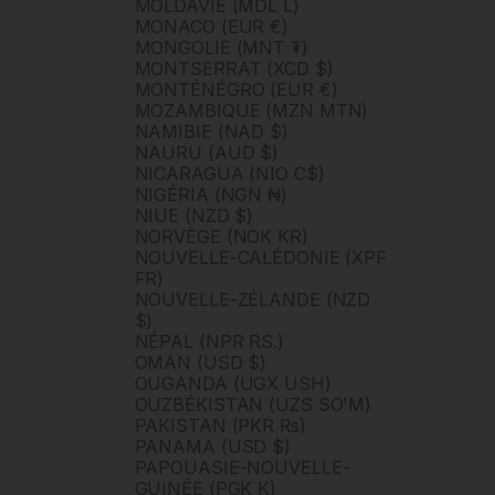
MOLDAVIE (MDL L)
MONACO (EUR €)
MONGOLIE (MNT ₮)
MONTSERRAT (XCD $)
MONTÉNÉGRO (EUR €)
MOZAMBIQUE (MZN MTN)
NAMIBIE (NAD $)
NAURU (AUD $)
NICARAGUA (NIO C$)
NIGÉRIA (NGN ₦)
NIUE (NZD $)
NORVÈGE (NOK KR)
NOUVELLE-CALÉDONIE (XPF
FR)
NOUVELLE-ZÉLANDE (NZD
$)
NÉPAL (NPR RS.)
OMAN (USD $)
OUGANDA (UGX USH)
OUZBÉKISTAN (UZS SO'M)
PAKISTAN (PKR ₨)
PANAMA (USD $)
PAPOUASIE-NOUVELLE-
GUINÉE (PGK K)