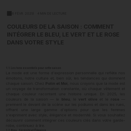
6 FÉVR. 2025
4 MIN DE LECTURE
COULEURS DE LA SAISON : COMMENT
INTÉGRER LE BLEU, LE VERT ET LE ROSE
DANS VOTRE STYLE
1.1. Les tons essentiels pour cette saison
La mode est une forme d'expression personnelle qui reflète nos
émotions, notre culture et, bien sûr, les tendances qui dominent
chaque saison. Chez
Polin et Moi
, nous croyons que la mode est
un voyage de transformation constante, où chaque vêtement et
chaque couleur racontent une histoire unique. En 2025, les
couleurs de la saison — le
bleu
, le
vert olive
et le
rose
—
prennent le devant de la scène sur les podiums et dans les rues,
offrant une large gamme d'options pour que les femmes
s'expriment avec style, élégance et modernité. Si vous souhaitez
découvrir comment intégrer ces couleurs clés dans votre garde-
robe, continuez à lire.
1.2. Bleu : Sérénité et Élégance