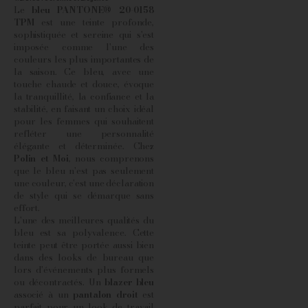
Le
bleu PANTONE® 20-0158
TPM
est une teinte profonde,
sophistiquée et sereine qui s'est
imposée comme l'une des
couleurs les plus importantes de
la saison. Ce bleu, avec une
touche chaude et douce, évoque
la tranquillité, la confiance et la
stabilité, en faisant un choix idéal
pour les femmes qui souhaitent
refléter une personnalité
élégante et déterminée. Chez
Polin et Moi
, nous comprenons
que le bleu n'est pas seulement
une couleur, c'est une déclaration
de style qui se démarque sans
effort.
L'une des meilleures qualités du
bleu est sa polyvalence. Cette
teinte peut être portée aussi bien
dans des looks de bureau que
lors d'événements plus formels
ou décontractés. Un
blazer bleu
associé à un
pantalon droit
est
parfait pour un look de travail