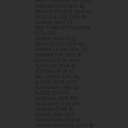
SAINT-VINCENT-ET-LES-
GRENADINES (XCD $)
SAINTE-HÉLÈNE (SHP £)
SAINTE-LUCIE (XCD $)
SAMOA (WST T)
SAO TOMÉ-ET-PRINCIPE
(STD DB)
SERBIE (RSD РСД)
SEYCHELLES (SCR ₨)
SIERRA LEONE (SLL LE)
SINGAPOUR (SGD $)
SLOVAQUIE (EUR €)
SLOVÉNIE (EUR €)
SOUDAN (EUR €)
SRI LANKA (LKR ₨)
SUISSE (CHF CHF)
SURINAME (SRD $)
SUÈDE (EUR €)
SÉNÉGAL (XOF FR)
TANZANIE (TZS SH)
TAÏWAN (TWD $)
TCHAD (XAF CFA)
THAÏLANDE (THB ฿)
TIMOR ORIENTAL (USD $)