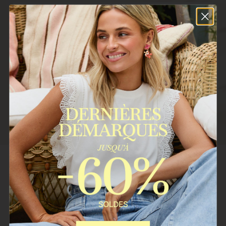
Courriel
REJOINDRE
Vos données seront traitées par POLIN ET MOI S.L. Finalité :
envoyer des bulletins d'information à votre adresse e-mail. Base
légale : votre consentement, que vous pouvez retirer à tout
moment. Vos données ne seront pas communiquées à des tiers.
Vous avez le droit d'accéder, de rectifier et de supprimer vos
données.
Plus d'informations