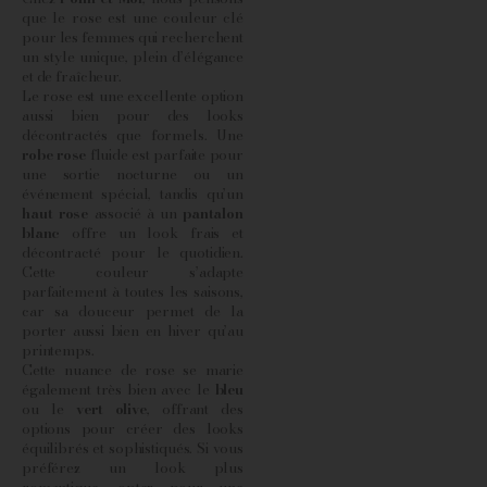
que le rose est une couleur clé
pour les femmes qui recherchent
un style unique, plein d’élégance
et de fraîcheur.
Le rose est une excellente option
aussi bien pour des looks
décontractés que formels. Une
robe rose
fluide est parfaite pour
une sortie nocturne ou un
événement spécial, tandis qu’un
haut rose
associé à un
pantalon
blanc
offre un look frais et
décontracté pour le quotidien.
Cette couleur s’adapte
parfaitement à toutes les saisons,
car sa douceur permet de la
porter aussi bien en hiver qu’au
printemps.
Cette nuance de rose se marie
également très bien avec le
bleu
ou le
vert olive
, offrant des
options pour créer des looks
équilibrés et sophistiqués. Si vous
préférez un look plus
romantique, optez pour une