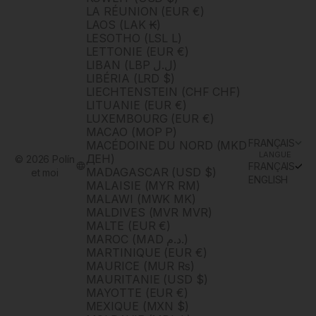
LA RÉUNION (EUR €)
LAOS (LAK ₭)
LESOTHO (LSL L)
LETTONIE (EUR €)
LIBAN (LBP ل.ل)
LIBÉRIA (LRD $)
LIECHTENSTEIN (CHF CHF)
LITUANIE (EUR €)
LUXEMBOURG (EUR €)
MACAO (MOP P)
FRANÇAIS
MACÉDOINE DU NORD (MKD
LANGUE
ДЕН)
© 2026 Polín
FRANÇAIS
MADAGASCAR (USD $)
et moi
ENGLISH
MALAISIE (MYR RM)
MALAWI (MWK MK)
MALDIVES (MVR MVR)
MALTE (EUR €)
MAROC (MAD د.م.)
MARTINIQUE (EUR €)
MAURICE (MUR ₨)
MAURITANIE (USD $)
MAYOTTE (EUR €)
MEXIQUE (MXN $)