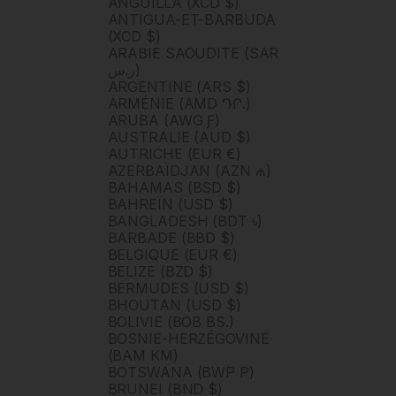
ANGUILLA (XCD $)
ANTIGUA-ET-BARBUDA
(XCD $)
ARABIE SAOUDITE (SAR
ر.س)
ARGENTINE (ARS $)
ARMÉNIE (AMD ԴՐ.)
ARUBA (AWG Ƒ)
AUSTRALIE (AUD $)
AUTRICHE (EUR €)
AZERBAÏDJAN (AZN ₼)
BAHAMAS (BSD $)
BAHREÏN (USD $)
BANGLADESH (BDT ৳)
BARBADE (BBD $)
BELGIQUE (EUR €)
BELIZE (BZD $)
BERMUDES (USD $)
BHOUTAN (USD $)
BOLIVIE (BOB BS.)
BOSNIE-HERZÉGOVINE
(BAM КМ)
BOTSWANA (BWP P)
BRUNEI (BND $)