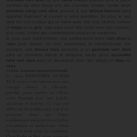
centrale de votre tenue lors des journées froides, tandis qu’un
pantalon cargo vert olive
associé à une
blouse blanche
peut
apporter fraîcheur et confort à votre quotidien. De plus, le vert
olive est une couleur qui se marie avec des tons neutres comme
le
beige
ou le
gris
, mais peut aussi être porté avec des couleurs
plus vives, créant des combinaisons uniques et modernes.
Si vous osez expérimenter, une combinaison entre
vert olive
et
rose
peut donner un look sophistiqué et rafraîchissant. Par
exemple, une
blouse rose
associée à un
pantalon vert olive
offre un contraste délicat et attrayant, tandis qu’un
ensemble
total vert olive
peut se démarquer avec des détails en
bleu
ou
rose
.
1.4. Rose : La Douceur qui Inspire la Féminité
Le
rose PANTONE® 13-1520
TCX
arrive cette saison avec une
énergie douce et vibrante,
parfaite pour mettre en valeur
votre féminité avec une touche
moderne et fraîche. Ce rose est
différent du traditionnel, car il se
présente dans une teinte
sophistiquée qui peut être à la fois
romantique et audacieuse, selon
la façon dont vous le combinez.
Chez
Polin et Moi
, nous pensons