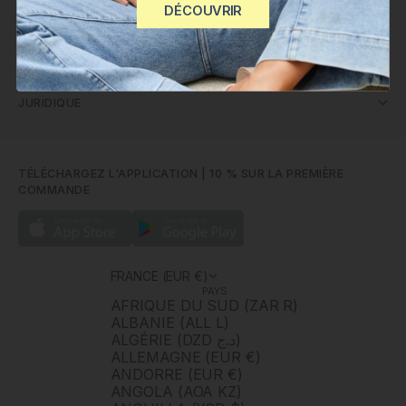
DÉCOUVRIR
SERVICE CLIENT
POLÍN ET MOI
JURIDIQUE
TÉLÉCHARGEZ L'APPLICATION | 10 % SUR LA PREMIÈRE
COMMANDE
FRANCE (EUR €)
PAYS
AFRIQUE DU SUD (ZAR R)
ALBANIE (ALL L)
ALGÉRIE (DZD د.ج)
ALLEMAGNE (EUR €)
ANDORRE (EUR €)
ANGOLA (AOA KZ)