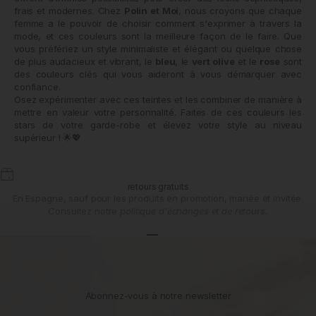
frais et modernes. Chez
Polin et Moi
, nous croyons que chaque
femme a le pouvoir de choisir comment s'exprimer à travers la
mode, et ces couleurs sont la meilleure façon de le faire. Que
vous préfériez un style minimaliste et élégant ou quelque chose
de plus audacieux et vibrant, le
bleu
, le
vert olive
et le
rose
sont
des couleurs clés qui vous aideront à vous démarquer avec
confiance.
Osez expérimenter avec ces teintes et les combiner de manière à
mettre en valeur votre personnalité. Faites de ces couleurs les
stars de votre garde-robe et élevez votre style au niveau
supérieur !
🌟💖
retours gratuits
En Espagne, sauf pour les produits en promotion, mariée et invitée.
Consultez notre
politique d'échanges et de retours.
Aller à l'article 1
Aller à l'article 2
Aller à l'article 3
Abonnez-vous à notre newsletter