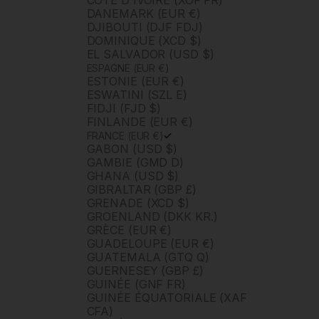
CÔTE D'IVOIRE (XOF FR)
DANEMARK (EUR €)
DJIBOUTI (DJF FDJ)
DOMINIQUE (XCD $)
EL SALVADOR (USD $)
ESPAGNE (EUR €)
ESTONIE (EUR €)
ESWATINI (SZL E)
FIDJI (FJD $)
FINLANDE (EUR €)
FRANCE (EUR €)
GABON (USD $)
GAMBIE (GMD D)
GHANA (USD $)
GIBRALTAR (GBP £)
GRENADE (XCD $)
GROENLAND (DKK KR.)
GRÈCE (EUR €)
GUADELOUPE (EUR €)
GUATEMALA (GTQ Q)
GUERNESEY (GBP £)
GUINÉE (GNF FR)
GUINÉE ÉQUATORIALE (XAF
CFA)