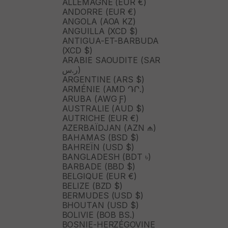
ALLEMAGNE (EUR €)
ANDORRE (EUR €)
ANGOLA (AOA KZ)
ANGUILLA (XCD $)
ANTIGUA-ET-BARBUDA
(XCD $)
ARABIE SAOUDITE (SAR
ر.س)
ARGENTINE (ARS $)
ARMÉNIE (AMD ԴՐ.)
ARUBA (AWG Ƒ)
AUSTRALIE (AUD $)
AUTRICHE (EUR €)
AZERBAÏDJAN (AZN ₼)
BAHAMAS (BSD $)
BAHREÏN (USD $)
BANGLADESH (BDT ৳)
BARBADE (BBD $)
BELGIQUE (EUR €)
BELIZE (BZD $)
BERMUDES (USD $)
BHOUTAN (USD $)
BOLIVIE (BOB BS.)
BOSNIE-HERZÉGOVINE