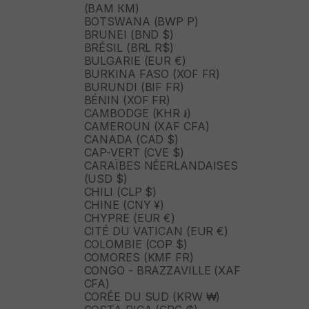
(BAM КМ)
BOTSWANA (BWP P)
BRUNEI (BND $)
BRÉSIL (BRL R$)
BULGARIE (EUR €)
BURKINA FASO (XOF FR)
BURUNDI (BIF FR)
BÉNIN (XOF FR)
CAMBODGE (KHR ៛)
CAMEROUN (XAF CFA)
CANADA (CAD $)
CAP-VERT (CVE $)
CARAÏBES NÉERLANDAISES
(USD $)
CHILI (CLP $)
CHINE (CNY ¥)
CHYPRE (EUR €)
CITÉ DU VATICAN (EUR €)
COLOMBIE (COP $)
COMORES (KMF FR)
CONGO - BRAZZAVILLE (XAF
CFA)
CORÉE DU SUD (KRW ₩)