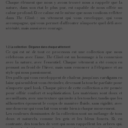
Chaque élément que nous y avons trouvé nous a rappelé que la
nature, dans son état le plus pur, est capable de nous offrir un
calme profond. Et ce calme est le même que nous voulions refléter
dans
The Climb
: un vêtement qui vous enveloppe, qui vous
accompagne, qui vous permet d’affronter n’importe quel défi avec
sérénité, mais aussi avec courage.
1.2. La collection : Élégance dans chaque vêtement
Ce qui est né de tout ce processus est une collection que nous
célébrons avec l’âme.
The Climb
est un hommage à la connexion
avec la nature, avec l’essentiel. Chaque vêtement a été conçu en
pensant au froid de l’hiver, mais sans renoncer à l’élégance et au
style qui nous passionnent.
Des pulls qui vous enveloppent de chaleur, jusqu’aux
cardigans
en
laine qui semblent vous étreindre, devenant la touche parfaite pour
n’importe quel look. Chaque pièce de cette collection a été pensée
pour offrir confort et sophistication. Les matériaux sont doux et
accueillants, avec une texture qui invite à les toucher, tandis que les
silhouettes épousent le corps de manière fluide, sans rigidité, avec
une douceur qui vous fait vous sentir bien à chaque mouvement.
Les couleurs dominantes de la collection sont un mélange de tons
doux et naturels, comme les gris et les bleus foncés. Et, en
contraste, des touches de vert qui nous rappellent les arbres qui,