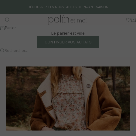
Aller au contenu
DÉCOUVREZ LES NOUVEAUTÉS DE L'AVANT-SAISON
Polín et moi
Rechercher
Pa
Menu
Panier
Le panier est vide
CONTINUER VOS ACHATS
Rechercher…