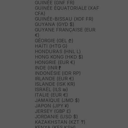
GUINÉE (GNF FR)
GUINÉE ÉQUATORIALE (XAF
CFA)
GUINÉE-BISSAU (XOF FR)
GUYANA (GYD $)
GUYANE FRANÇAISE (EUR
€)
GÉORGIE (GEL ₾)
HAÏTI (HTG G)
HONDURAS (HNL L)
HONG KONG (HKD $)
HONGRIE (EUR €)
INDE (INR ₹)
INDONÉSIE (IDR RP)
IRLANDE (EUR €)
ISLANDE (ISK KR)
ISRAËL (ILS ₪)
ITALIE (EUR €)
JAMAÏQUE (JMD $)
JAPON (JPY ¥)
JERSEY (GBP £)
JORDANIE (USD $)
KAZAKHSTAN (KZT ₸)
KENYA (KES KSH)