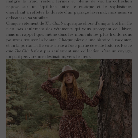
malgré le froid, restent fermes et pleins de vie. La collection
repose sur un équilibre entre le rustique et le sophistiqué,
cherchant à refléter la dureté d’un paysage hivernal, mais aussi sa
délicatesse, sa subtilité.
Chaque vêtement de
The Climb
a quelque chose d'unique à offrir. Ce
n'est pas seulement des vêtements qui vous protègent de l'hiver,
mais un rappel que, même dans les moments les plus froids, nous
pouvons trouver la beauté. Chaque pièce a une histoire à raconter,
et en la portant, elle vous invite à faire partie de cette histoire. Parce
que
The Climb
n'est pas seulement une collection, c'est un voyage,
un petit pas vers une destination, vers le cœur.