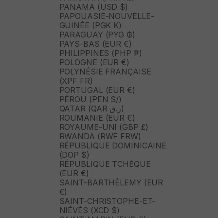
PANAMA (USD $)
PAPOUASIE-NOUVELLE-
GUINÉE (PGK K)
PARAGUAY (PYG ₲)
PAYS-BAS (EUR €)
PHILIPPINES (PHP ₱)
POLOGNE (EUR €)
POLYNÉSIE FRANÇAISE
(XPF FR)
PORTUGAL (EUR €)
PÉROU (PEN S/)
QATAR (QAR ر.ق)
ROUMANIE (EUR €)
ROYAUME-UNI (GBP £)
RWANDA (RWF FRW)
RÉPUBLIQUE DOMINICAINE
(DOP $)
RÉPUBLIQUE TCHÈQUE
(EUR €)
SAINT-BARTHÉLEMY (EUR
€)
SAINT-CHRISTOPHE-ET-
NIÉVÈS (XCD $)