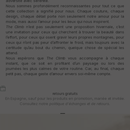
adversité avec sérénité.
Nous sommes profondément reconnaissantes pour tout ce que
cette collection a signifié pour nous. Chaque couture, chaque
design, chaque détail porte non seulement notre amour pour la
mode, mais aussi l’amour pour les lieux qui nous inspirent.
The Climb
n’est pas seulement une proposition hivernale, c’est
une invitation pour ceux qui cherchent à trouver la beauté dans
l’effort, pour ceux qui osent gravir leurs propres montagnes, pour
ceux qui n’ont pas peur d’affronter le froid, mais toujours avec la
certitude qu’au bout du chemin, quelque chose de spécial les
attend.
Nous espérons que
The Climb
vous accompagne à chaque
instant, que ce soit en profitant d’un paysage ou lors des
journées les plus calmes de votre routine. Car, au final, chaque
petit pas, chaque geste d’amour envers soi-même compte.
retours gratuits
En Espagne, sauf pour les produits en promotion, mariée et invitée.
Consultez notre
politique d'échanges et de retours.
Aller à l'article 1
Aller à l'article 2
Aller à l'article 3