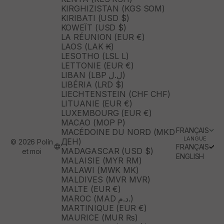
KIRGHIZISTAN (KGS SOM)
KIRIBATI (USD $)
KOWEÏT (USD $)
LA RÉUNION (EUR €)
LAOS (LAK ₭)
LESOTHO (LSL L)
LETTONIE (EUR €)
LIBAN (LBP ل.ل)
LIBÉRIA (LRD $)
LIECHTENSTEIN (CHF CHF)
LITUANIE (EUR €)
LUXEMBOURG (EUR €)
MACAO (MOP P)
FRANÇAIS
MACÉDOINE DU NORD (MKD
LANGUE
ДЕН)
© 2026 Polín
FRANÇAIS
MADAGASCAR (USD $)
et moi
ENGLISH
MALAISIE (MYR RM)
MALAWI (MWK MK)
MALDIVES (MVR MVR)
MALTE (EUR €)
MAROC (MAD د.م.)
MARTINIQUE (EUR €)
MAURICE (MUR ₨)