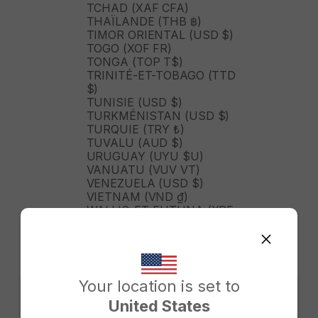
TCHAD (XAF CFA)
THAÏLANDE (THB ฿)
TIMOR ORIENTAL (USD $)
TOGO (XOF FR)
TONGA (TOP T$)
TRINITÉ-ET-TOBAGO (TTD
$)
TUNISIE (USD $)
TURKMÉNISTAN (USD $)
TURQUIE (TRY ₺)
TUVALU (AUD $)
URUGUAY (UYU $U)
VANUATU (VUV VT)
VENEZUELA (USD $)
VIETNAM (VND ₫)
WALLIS-ET-FUTUNA (XPF
FR)
ZAMBIE (ZMW K)
ZIMBABWE (USD $)
ÉGYPTE (EGP ج.م)
ÉMIRATS ARABES UNIS
Your location is set to
(AED د.إ)
United States
ÉQUATEUR (USD $)
Change country/region