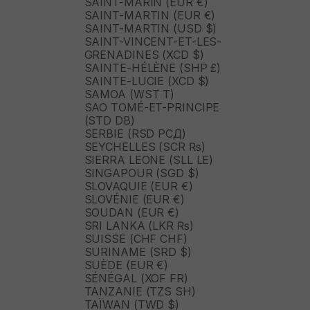
SAINT-MARIN (EUR €)
SAINT-MARTIN (EUR €)
SAINT-MARTIN (USD $)
SAINT-VINCENT-ET-LES-
GRENADINES (XCD $)
SAINTE-HÉLÈNE (SHP £)
SAINTE-LUCIE (XCD $)
SAMOA (WST T)
SAO TOMÉ-ET-PRINCIPE
(STD DB)
SERBIE (RSD РСД)
SEYCHELLES (SCR ₨)
SIERRA LEONE (SLL LE)
SINGAPOUR (SGD $)
SLOVAQUIE (EUR €)
SLOVÉNIE (EUR €)
SOUDAN (EUR €)
SRI LANKA (LKR ₨)
SUISSE (CHF CHF)
SURINAME (SRD $)
SUÈDE (EUR €)
SÉNÉGAL (XOF FR)
TANZANIE (TZS SH)
TAÏWAN (TWD $)