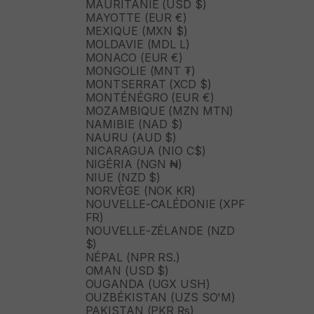
MAURITANIE (USD $)
MAYOTTE (EUR €)
MEXIQUE (MXN $)
MOLDAVIE (MDL L)
MONACO (EUR €)
MONGOLIE (MNT ₮)
MONTSERRAT (XCD $)
MONTÉNÉGRO (EUR €)
MOZAMBIQUE (MZN MTN)
NAMIBIE (NAD $)
NAURU (AUD $)
NICARAGUA (NIO C$)
NIGÉRIA (NGN ₦)
NIUE (NZD $)
NORVÈGE (NOK KR)
NOUVELLE-CALÉDONIE (XPF
FR)
NOUVELLE-ZÉLANDE (NZD
$)
NÉPAL (NPR RS.)
OMAN (USD $)
OUGANDA (UGX USH)
OUZBÉKISTAN (UZS SO'M)
PAKISTAN (PKR ₨)