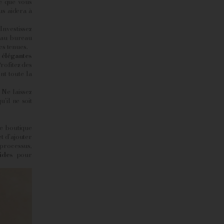
ce que vous
us aidera à
Investissez
 au bureau
es tenues.
 élégantes
rofitez des
t toute la
 Ne laissez
'il ne soit
tre boutique
t d'ajouter
processus,
ides
pour