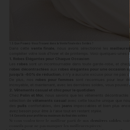
1.3. Que Pouvez-Vous Trouver dans la Vente Finale des Soldes ?
Dans cette
vente finale
, nous avons sélectionné les
meilleure
compléter votre look d’hiver et de printemps. Voici quelques-unes 
1. Robes Élégantes pour Chaque Occasion
Les
robes
sont un incontournable dans toute garde-robe, et che
robes décontractées
aux
robes élégantes pour une occasion s
jusqu’à -60% de réduction
, il n’y a aucune excuse pour ne pas cho
De plus, nos
robes pour femmes
sont reconnues pour leur des
incroyable, et maintenant, avec les dernières soldes, vous pouvez l
2.
Vêtements casual et chic pour le quotidien
Chez
Polin et Moi
, nous savons que les vêtements décontractés 
sélection de
vêtements casual
avec cette touche unique que nous
des
pulls
confortables, des
jeans
impeccables et bien plus enc
avez besoin pour être à l'aise tout en restant stylée.
1.4. Conseils pour profiter au maximum du final des soldes
Si vous voulez tirer le meilleur parti de nos
dernières soldes
, voi
conseils pour ne pas manquer les meilleures pièces :