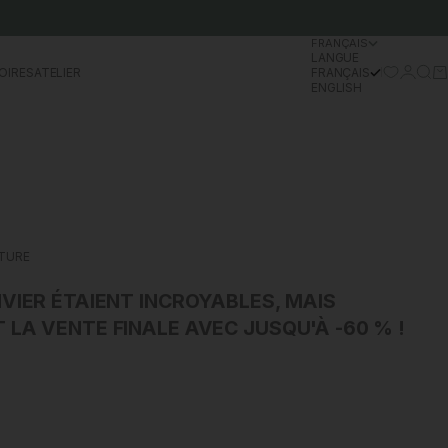
FRANÇAIS
LANGUE
Se conn
Rech
Pa
OIRES
ATELIER
FRANÇAIS
ENGLISH
CTURE
VIER ÉTAIENT INCROYABLES, MAIS
LA VENTE FINALE AVEC JUSQU'À -60 % !