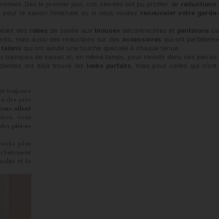
nomies. Dès le premier jour, nos clientes ont pu profiter de
réductions 
é
pour la saison hivernale ou si vous vouliez
renouveler votre garde
llant des
robes
de soirée aux
blouses
décontractées et
pantalons
co
ments, mais aussi des réductions sur des
accessoires
qui ont parfaiteme
 talons
qui ont ajouté une touche spéciale à chaque tenue.
es basiques de saison et, en même temps, pour investir dans des pièces
clientes ont déjà trouvé les
looks parfaits
, mais pour celles qui n’on
.
nt toujours
à des prix
ions allant
ires, vous
 des
pièces
looks plus
rfaitement
alité et le