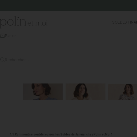
Aller au contenu
Polín et moi
SOLDES FINA
Panier
Rechercher…
1.1. Comment se sont déroulées les Soldes de Janvier chez Polin et Moi ?