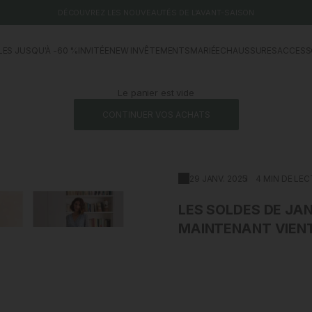
DÉCOUVREZ LES NOUVEAUTÉS DE L'AVANT-SAISON
LES JUSQU'À -60 %
INVITÉE
NEW IN
VÊTEMENTS
MARIÉE
CHAUSSURES
ACCESS
Le panier est vide
CONTINUER VOS ACHATS
29 JANV. 2025
4 MIN DE LE
LES SOLDES DE JAN
MAINTENANT VIENT 