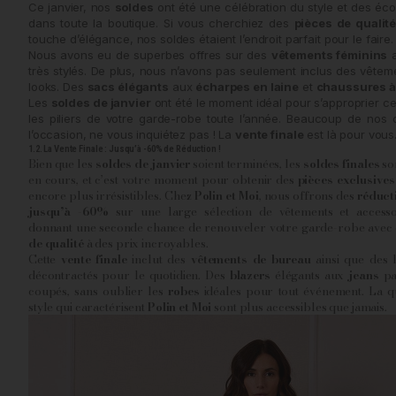
Ce janvier, nos
soldes
ont été une célébration du style et des éco
dans toute la boutique. Si vous cherchiez des
pièces de qualit
touche d’élégance, nos soldes étaient l’endroit parfait pour le faire.
Nous avons eu de superbes offres sur des
vêtements féminins
a
très stylés. De plus, nous n’avons pas seulement inclus des vête
looks. Des
sacs élégants
aux
écharpes en laine
et
chaussures à
Les
soldes de janvier
ont été le moment idéal pour s’approprier c
les piliers de votre garde-robe toute l’année. Beaucoup de nos 
l’occasion, ne vous inquiétez pas ! La
vente finale
est là pour vous
1.2. La Vente Finale : Jusqu’à -60% de Réduction !
Bien que les
soldes de janvier
soient terminées, les
soldes finales
so
en cours, et c’est votre moment pour obtenir des
pièces exclusives
encore plus irrésistibles. Chez
Polin et Moi
, nous offrons des
réduct
jusqu’à -60%
sur une large sélection de vêtements et accesso
donnant une seconde chance de renouveler votre garde-robe avec
de qualité
à des prix incroyables.
Cette
vente finale
inclut des
vêtements de bureau
ainsi que des 
décontractés pour le quotidien. Des
blazers
élégants aux
jeans
pa
coupés, sans oublier les
robes
idéales pour tout événement. La qu
style qui caractérisent
Polin et Moi
sont plus accessibles que jamais.