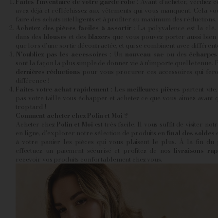
Faites l'inventaire de votre garde-robe
: Avant d'acheter, vérifiez 
avez déjà et réfléchissez aux vêtements qui vous manquent. Cela vo
faire des achats intelligents et à profiter au maximum des réductions.
Achetez des pièces faciles à assortir
: La polyvalence est la clé. 
dans des
blouses
et des
blazers
que vous pouvez porter aussi bien
que lors d'une sortie décontractée, et qui se combinent avec différent
N'oubliez pas les accessoires
: Un
nouveau sac
ou des
écharpes
sont la façon la plus simple de donner vie à n'importe quelle tenue. P
dernières réductions
pour vous procurer ces accessoires qui feron
différence !
Faites votre achat rapidement
: Les
meilleures pièces
partent vite.
pas votre taille vous échapper et achetez ce que vous aimez avant qu
trop tard !
Comment acheter chez Polin et Moi ?
Acheter chez
Polin et Moi
est très facile. Il vous suffit de visiter no
en ligne, d'explorer notre sélection de produits en
final des soldes
e
à votre panier les pièces qui vous plaisent le plus. À la fin du 
effectuez un paiement sécurisé et profitez de nos
livraisons rap
recevoir vos produits confortablement chez vous.