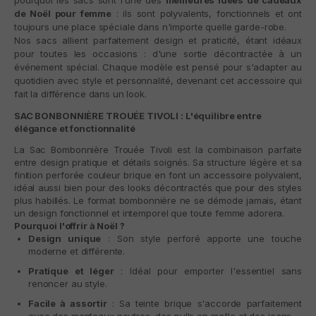
de Noël pour femme
: ils sont polyvalents, fonctionnels et ont
toujours une place spéciale dans n'importe quelle garde-robe.
Nos sacs allient parfaitement design et praticité, étant idéaux
pour toutes les occasions : d'une sortie décontractée à un
événement spécial. Chaque modèle est pensé pour s'adapter au
quotidien avec style et personnalité, devenant cet accessoire qui
fait la différence dans un look.
SAC BONBONNIÈRE TROUÉE TIVOLI : L'équilibre entre
élégance et fonctionnalité
La
Sac Bombonnière Trouée Tivoli
est la combinaison parfaite
entre design pratique et détails soignés. Sa structure légère et sa
finition perforée couleur brique en font un accessoire polyvalent,
idéal aussi bien pour des looks décontractés que pour des styles
plus habillés. Le format bombonnière ne se démode jamais, étant
un design fonctionnel et intemporel que toute femme adorera.
Pourquoi l'offrir à Noël ?
Design unique
: Son style perforé apporte une touche
moderne et différente.
Pratique et léger
: Idéal pour emporter l'essentiel sans
renoncer au style.
Facile à assortir
: Sa teinte brique s'accorde parfaitement