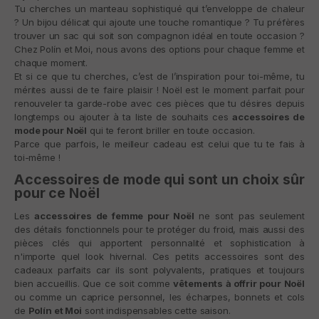
Tu cherches un manteau sophistiqué qui t’enveloppe de chaleur
? Un bijou délicat qui ajoute une touche romantique ? Tu préfères
trouver un sac qui soit son compagnon idéal en toute occasion ?
Chez
Polín et Moi
, nous avons des options pour chaque femme et
chaque moment.
Et si ce que tu cherches, c’est de l’inspiration pour toi-même, tu
mérites aussi de te faire plaisir ! Noël est le moment parfait pour
renouveler ta garde-robe avec ces pièces que tu désires depuis
longtemps ou ajouter à ta liste de souhaits ces
accessoires de
mode pour Noël
qui te feront briller en toute occasion.
Parce que parfois, le meilleur cadeau est celui que tu te fais à
toi-même !
Accessoires de mode qui sont un choix sûr
pour ce Noël
Les
accessoires de femme pour Noël
ne sont pas seulement
des détails fonctionnels pour te protéger du froid, mais aussi des
pièces clés qui apportent personnalité et sophistication à
n'importe quel look hivernal. Ces petits accessoires sont des
cadeaux parfaits car ils sont polyvalents, pratiques et toujours
bien accueillis. Que ce soit comme
vêtements à offrir pour Noël
ou comme un caprice personnel, les écharpes, bonnets et cols
de
Polín et Moi
sont indispensables cette saison.