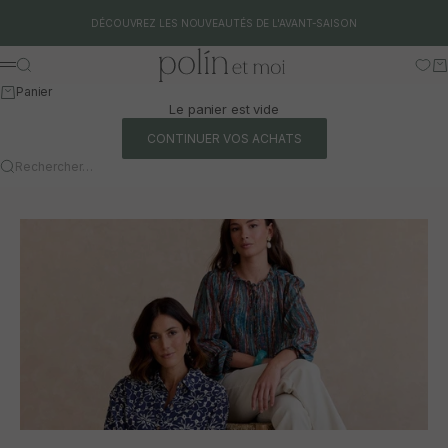
Aller au contenu
DÉCOUVREZ LES NOUVEAUTÉS DE L'AVANT-SAISON
Polín et moi
Rechercher
Pa
Menu
Panier
Le panier est vide
CONTINUER VOS ACHATS
Rechercher…