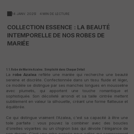
14 JANV. 2025
4 MIN DE LECTURE
COLLECTION ESSENCE : LA BEAUTÉ
INTEMPORELLE DE NOS ROBES DE
MARIÉE
1.1. Robe de Mariée Azalea : Simplicité dans Chaque Détail
La
robe Azalea
reflète une mariée qui recherche une beauté
sereine et discrète. Confectionnée dans un tissu fluide et léger,
ce modèle se distingue par ses manches longues en mousseline
avec plumetis, qui apportent une touche romantique et
sophistiquée. Son décolleté arrondi et sa taille cintrée mettent
subtilement en valeur la silhouette, créant une forme flatteuse et
équilibrée.
Ce qui distingue vraiment l'Azalea, c'est sa capacité à être une
toile parfaite : vous pouvez la combiner avec des boucles
d'oreilles voyantes ou un chignon bas qui dévoile l'élégance de
son design. C'est une robe pensée pour celles qui comprennent