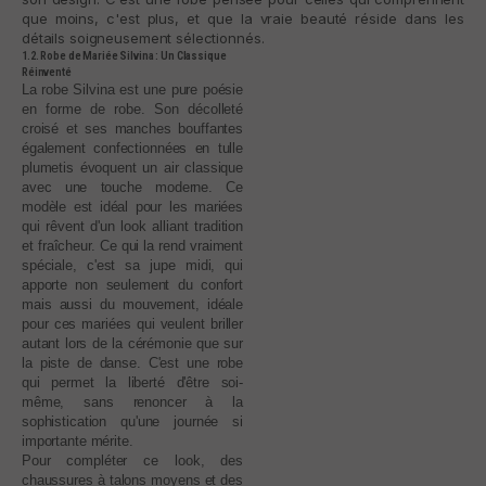
que moins, c'est plus, et que la vraie beauté réside dans les
détails soigneusement sélectionnés.
1.2. Robe de Mariée Silvina : Un Classique
Réinventé
La robe Silvina est une pure poésie
en forme de robe. Son décolleté
croisé et ses manches bouffantes
également confectionnées en tulle
plumetis évoquent un air classique
avec une touche moderne. Ce
modèle est idéal pour les mariées
qui rêvent d'un look alliant tradition
et fraîcheur. Ce qui la rend vraiment
spéciale, c'est sa jupe midi, qui
apporte non seulement du confort
mais aussi du mouvement, idéale
pour ces mariées qui veulent briller
autant lors de la cérémonie que sur
la piste de danse. C'est une robe
qui permet la liberté d'être soi-
même, sans renoncer à la
sophistication qu'une journée si
importante mérite.
Pour compléter ce look, des
chaussures à talons moyens et des