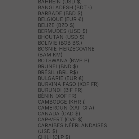
BAHREÏN (USD $)
BANGLADESH (BDT ৳)
BARBADE (BBD $)
BELGIQUE (EUR €)
BELIZE (BZD $)
BERMUDES (USD $)
BHOUTAN (USD $)
BOLIVIE (BOB BS.)
BOSNIE-HERZÉGOVINE
(BAM КМ)
BOTSWANA (BWP P)
BRUNEI (BND $)
BRÉSIL (BRL R$)
BULGARIE (EUR €)
BURKINA FASO (XOF FR)
BURUNDI (BIF FR)
BÉNIN (XOF FR)
CAMBODGE (KHR ៛)
CAMEROUN (XAF CFA)
CANADA (CAD $)
CAP-VERT (CVE $)
CARAÏBES NÉERLANDAISES
(USD $)
CHILI (CLP $)