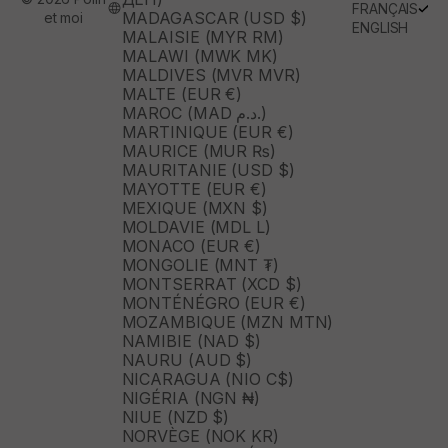
FRANÇAIS
MADAGASCAR (USD $)
et moi
ENGLISH
MALAISIE (MYR RM)
MALAWI (MWK MK)
MALDIVES (MVR MVR)
MALTE (EUR €)
MAROC (MAD د.م.)
MARTINIQUE (EUR €)
MAURICE (MUR ₨)
MAURITANIE (USD $)
MAYOTTE (EUR €)
MEXIQUE (MXN $)
MOLDAVIE (MDL L)
MONACO (EUR €)
MONGOLIE (MNT ₮)
MONTSERRAT (XCD $)
MONTÉNÉGRO (EUR €)
MOZAMBIQUE (MZN MTN)
NAMIBIE (NAD $)
NAURU (AUD $)
NICARAGUA (NIO C$)
NIGÉRIA (NGN ₦)
NIUE (NZD $)
NORVÈGE (NOK KR)