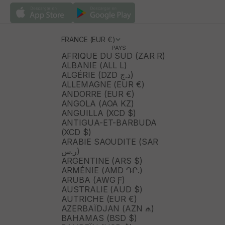
FRANCE (EUR €)
PAYS
AFRIQUE DU SUD (ZAR R)
ALBANIE (ALL L)
ALGÉRIE (DZD د.ج)
ALLEMAGNE (EUR €)
ANDORRE (EUR €)
ANGOLA (AOA KZ)
ANGUILLA (XCD $)
ANTIGUA-ET-BARBUDA
(XCD $)
ARABIE SAOUDITE (SAR
ر.س)
ARGENTINE (ARS $)
ARMÉNIE (AMD ԴՐ.)
ARUBA (AWG Ƒ)
AUSTRALIE (AUD $)
AUTRICHE (EUR €)
AZERBAÏDJAN (AZN ₼)
BAHAMAS (BSD $)