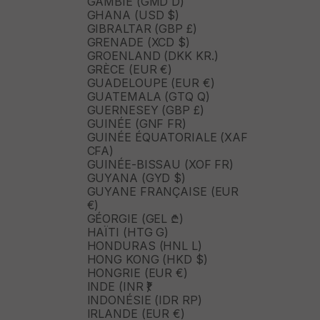
GAMBIE (GMD D)
GHANA (USD $)
GIBRALTAR (GBP £)
GRENADE (XCD $)
GROENLAND (DKK KR.)
GRÈCE (EUR €)
GUADELOUPE (EUR €)
GUATEMALA (GTQ Q)
GUERNESEY (GBP £)
GUINÉE (GNF FR)
GUINÉE ÉQUATORIALE (XAF
CFA)
GUINÉE-BISSAU (XOF FR)
GUYANA (GYD $)
GUYANE FRANÇAISE (EUR
€)
GÉORGIE (GEL ₾)
HAÏTI (HTG G)
HONDURAS (HNL L)
HONG KONG (HKD $)
HONGRIE (EUR €)
INDE (INR ₹)
INDONÉSIE (IDR RP)
IRLANDE (EUR €)