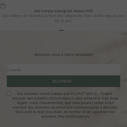
une marque espagnole depuis 2015
Des milliers de femmes portent des vêtements Polin et Moi depuis plus
de 10 ans.
Aller à l'article 1
Aller à l'article 2
Aller à l'article 3
Abonnez-vous à notre newsletter
Courriel
REJOINDRE
Vos données seront traitées par POLIN ET MOI S.L. Finalité :
envoyer des bulletins d'information à votre adresse e-mail. Base
légale : votre consentement, que vous pouvez retirer à tout
moment. Vos données ne seront pas communiquées à des tiers.
Vous avez le droit d'accéder, de rectifier et de supprimer vos
données.
Plus d'informations