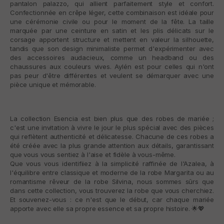
pantalon palazzo, qui allient parfaitement style et confort.
Confectionnée en crêpe léger, cette combinaison est idéale pour
une cérémonie civile ou pour le moment de la fête. La taille
marquée par une ceinture en satin et les plis délicats sur le
corsage apportent structure et mettent en valeur la silhouette,
tandis que son design minimaliste permet d'expérimenter avec
des accessoires audacieux, comme un headband ou des
chaussures aux couleurs vives. Aylén est pour celles qui n'ont
pas peur d'être différentes et veulent se démarquer avec une
pièce unique et mémorable.
La collection Esencia est bien plus que des robes de mariée ;
c'est une invitation à vivre le jour le plus spécial avec des pièces
qui reflètent authenticité et délicatesse. Chacune de ces robes a
été créée avec la plus grande attention aux détails, garantissant
que vous vous sentiez à l'aise et fidèle à vous-même.
Que vous vous identifiiez à la simplicité raffinée de l'Azalea, à
l'équilibre entre classique et moderne de la robe Margarita ou au
romantisme rêveur de la robe Silvina, nous sommes sûrs que
dans cette collection, vous trouverez la robe que vous cherchiez.
Et souvenez-vous : ce n'est que le début, car chaque mariée
apporte avec elle sa propre essence et sa propre histoire.
🌟💖