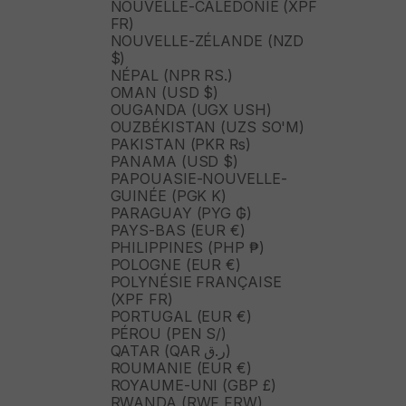
NOUVELLE-CALÉDONIE (XPF
FR)
NOUVELLE-ZÉLANDE (NZD
$)
NÉPAL (NPR RS.)
OMAN (USD $)
OUGANDA (UGX USH)
OUZBÉKISTAN (UZS SO'M)
PAKISTAN (PKR ₨)
PANAMA (USD $)
PAPOUASIE-NOUVELLE-
GUINÉE (PGK K)
PARAGUAY (PYG ₲)
PAYS-BAS (EUR €)
PHILIPPINES (PHP ₱)
POLOGNE (EUR €)
POLYNÉSIE FRANÇAISE
(XPF FR)
PORTUGAL (EUR €)
PÉROU (PEN S/)
QATAR (QAR ر.ق)
ROUMANIE (EUR €)
ROYAUME-UNI (GBP £)
RWANDA (RWF FRW)