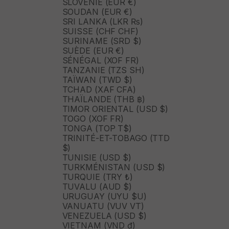
SLOVÉNIE (EUR €)
SOUDAN (EUR €)
SRI LANKA (LKR ₨)
SUISSE (CHF CHF)
SURINAME (SRD $)
SUÈDE (EUR €)
SÉNÉGAL (XOF FR)
TANZANIE (TZS SH)
TAÏWAN (TWD $)
TCHAD (XAF CFA)
THAÏLANDE (THB ฿)
TIMOR ORIENTAL (USD $)
TOGO (XOF FR)
TONGA (TOP T$)
TRINITÉ-ET-TOBAGO (TTD
$)
TUNISIE (USD $)
TURKMÉNISTAN (USD $)
TURQUIE (TRY ₺)
TUVALU (AUD $)
URUGUAY (UYU $U)
VANUATU (VUV VT)
VENEZUELA (USD $)
VIETNAM (VND ₫)