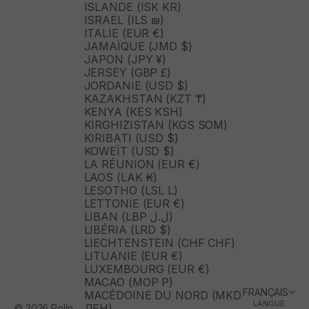
ISLANDE (ISK KR)
ISRAËL (ILS ₪)
ITALIE (EUR €)
JAMAÏQUE (JMD $)
JAPON (JPY ¥)
JERSEY (GBP £)
JORDANIE (USD $)
KAZAKHSTAN (KZT ₸)
KENYA (KES KSH)
KIRGHIZISTAN (KGS SOM)
KIRIBATI (USD $)
KOWEÏT (USD $)
LA RÉUNION (EUR €)
LAOS (LAK ₭)
LESOTHO (LSL L)
LETTONIE (EUR €)
LIBAN (LBP ل.ل)
LIBÉRIA (LRD $)
LIECHTENSTEIN (CHF CHF)
LITUANIE (EUR €)
LUXEMBOURG (EUR €)
MACAO (MOP P)
FRANÇAIS
MACÉDOINE DU NORD (MKD
LANGUE
ДЕН)
© 2026 Polín