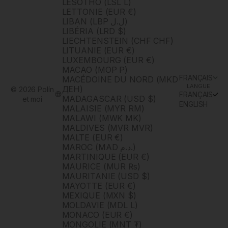
LESOTHO (LSL L)
LETTONIE (EUR €)
LIBAN (LBP ل.ل)
LIBÉRIA (LRD $)
LIECHTENSTEIN (CHF CHF)
LITUANIE (EUR €)
LUXEMBOURG (EUR €)
MACAO (MOP P)
FRANÇAIS
MACÉDOINE DU NORD (MKD
LANGUE
ДЕН)
© 2026 Polín
FRANÇAIS
MADAGASCAR (USD $)
et moi
ENGLISH
MALAISIE (MYR RM)
MALAWI (MWK MK)
MALDIVES (MVR MVR)
MALTE (EUR €)
MAROC (MAD د.م.)
MARTINIQUE (EUR €)
MAURICE (MUR ₨)
MAURITANIE (USD $)
MAYOTTE (EUR €)
MEXIQUE (MXN $)
MOLDAVIE (MDL L)
MONACO (EUR €)
MONGOLIE (MNT ₮)