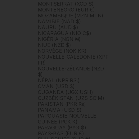
MONTSERRAT (XCD $)
MONTÉNÉGRO (EUR €)
MOZAMBIQUE (MZN MTN)
NAMIBIE (NAD $)
NAURU (AUD $)
NICARAGUA (NIO C$)
NIGÉRIA (NGN ₦)
NIUE (NZD $)
NORVÈGE (NOK KR)
NOUVELLE-CALÉDONIE (XPF
FR)
NOUVELLE-ZÉLANDE (NZD
$)
NÉPAL (NPR RS.)
OMAN (USD $)
OUGANDA (UGX USH)
OUZBÉKISTAN (UZS SO'M)
PAKISTAN (PKR ₨)
PANAMA (USD $)
PAPOUASIE-NOUVELLE-
GUINÉE (PGK K)
PARAGUAY (PYG ₲)
PAYS-BAS (EUR €)