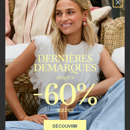
REJOINDRE
Vos données seront traitées par POLIN ET MOI S.L. Finalité :
envoyer des bulletins d'information à votre adresse e-mail. Base
légale : votre consentement, que vous pouvez retirer à tout
moment. Vos données ne seront pas communiquées à des tiers.
Vous avez le droit d'accéder, de rectifier et de supprimer vos
données.
Plus d'informations
SERVICE CLIENT
DÉCOUVRIR