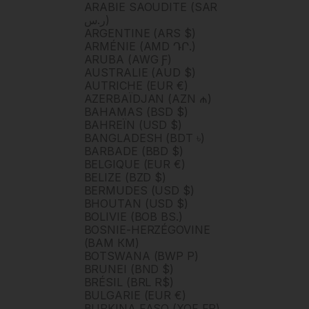
ARABIE SAOUDITE (SAR
ر.س)
ARGENTINE (ARS $)
ARMÉNIE (AMD ԴՐ.)
ARUBA (AWG Ƒ)
AUSTRALIE (AUD $)
AUTRICHE (EUR €)
AZERBAÏDJAN (AZN ₼)
BAHAMAS (BSD $)
BAHREÏN (USD $)
BANGLADESH (BDT ৳)
BARBADE (BBD $)
BELGIQUE (EUR €)
BELIZE (BZD $)
BERMUDES (USD $)
BHOUTAN (USD $)
BOLIVIE (BOB BS.)
BOSNIE-HERZÉGOVINE
(BAM КМ)
BOTSWANA (BWP P)
BRUNEI (BND $)
BRÉSIL (BRL R$)
BULGARIE (EUR €)
BURKINA FASO (XOF FR)