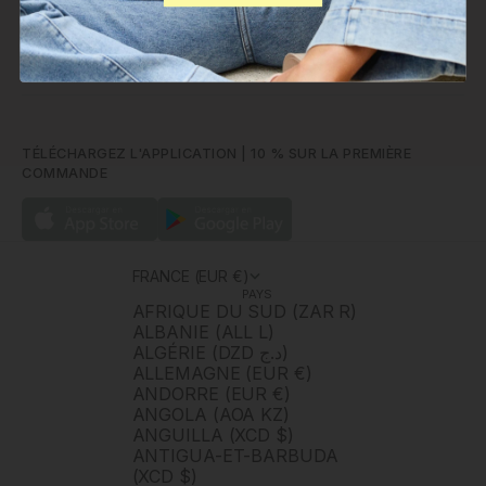
POLÍN ET MOI
JURIDIQUE
TÉLÉCHARGEZ L'APPLICATION | 10 % SUR LA PREMIÈRE
COMMANDE
FRANCE (EUR €)
PAYS
AFRIQUE DU SUD (ZAR R)
ALBANIE (ALL L)
ALGÉRIE (DZD د.ج)
ALLEMAGNE (EUR €)
ANDORRE (EUR €)
ANGOLA (AOA KZ)
ANGUILLA (XCD $)
ANTIGUA-ET-BARBUDA
(XCD $)