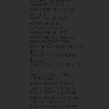
PHILIPPINES (PHP ₱)
POLOGNE (EUR €)
POLYNÉSIE FRANÇAISE
(XPF FR)
PORTUGAL (EUR €)
PÉROU (PEN S/)
QATAR (QAR ر.ق)
ROUMANIE (EUR €)
ROYAUME-UNI (GBP £)
RWANDA (RWF FRW)
RÉPUBLIQUE DOMINICAINE
(DOP $)
RÉPUBLIQUE TCHÈQUE
(EUR €)
SAINT-BARTHÉLEMY (EUR
€)
SAINT-CHRISTOPHE-ET-
NIÉVÈS (XCD $)
SAINT-MARIN (EUR €)
SAINT-MARTIN (EUR €)
SAINT-MARTIN (USD $)
SAINT-VINCENT-ET-LES-
GRENADINES (XCD $)
SAINTE-HÉLÈNE (SHP £)