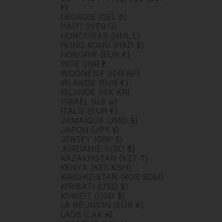
€)
GÉORGIE (GEL ₾)
HAÏTI (HTG G)
HONDURAS (HNL L)
HONG KONG (HKD $)
HONGRIE (EUR €)
INDE (INR ₹)
INDONÉSIE (IDR RP)
IRLANDE (EUR €)
ISLANDE (ISK KR)
ISRAËL (ILS ₪)
ITALIE (EUR €)
JAMAÏQUE (JMD $)
JAPON (JPY ¥)
JERSEY (GBP £)
JORDANIE (USD $)
KAZAKHSTAN (KZT ₸)
KENYA (KES KSH)
KIRGHIZISTAN (KGS SOM)
KIRIBATI (USD $)
KOWEÏT (USD $)
LA RÉUNION (EUR €)
LAOS (LAK ₭)