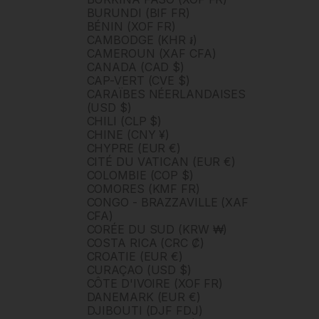
BURUNDI (BIF FR)
BÉNIN (XOF FR)
CAMBODGE (KHR ៛)
CAMEROUN (XAF CFA)
CANADA (CAD $)
CAP-VERT (CVE $)
CARAÏBES NÉERLANDAISES
(USD $)
CHILI (CLP $)
CHINE (CNY ¥)
CHYPRE (EUR €)
CITÉ DU VATICAN (EUR €)
COLOMBIE (COP $)
COMORES (KMF FR)
CONGO - BRAZZAVILLE (XAF
CFA)
CORÉE DU SUD (KRW ₩)
COSTA RICA (CRC ₡)
CROATIE (EUR €)
CURAÇAO (USD $)
CÔTE D'IVOIRE (XOF FR)
DANEMARK (EUR €)
DJIBOUTI (DJF FDJ)