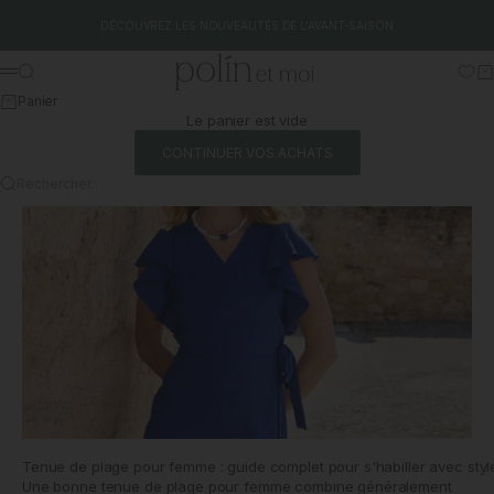
Aller au contenu
DÉCOUVREZ LES NOUVEAUTÉS DE L'AVANT-SAISON
Polín et moi
Rechercher
Pa
Menu
Panier
Le panier est vide
CONTINUER VOS ACHATS
Rechercher…
Tenue de plage pour femme : guide complet pour s'habiller avec style
Une bonne tenue de plage pour femme combine généralement