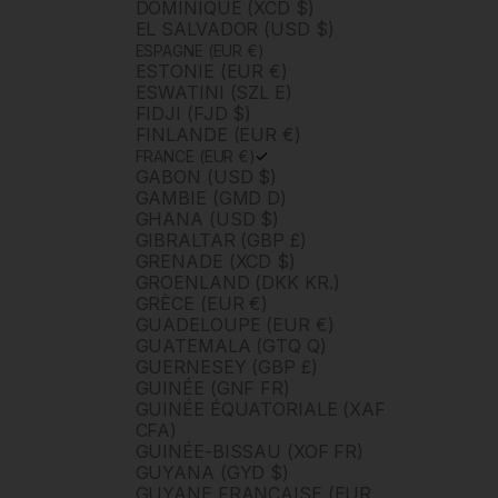
DOMINIQUE (XCD $)
EL SALVADOR (USD $)
ESPAGNE (EUR €)
ESTONIE (EUR €)
ESWATINI (SZL E)
FIDJI (FJD $)
FINLANDE (EUR €)
FRANCE (EUR €)
GABON (USD $)
GAMBIE (GMD D)
GHANA (USD $)
GIBRALTAR (GBP £)
GRENADE (XCD $)
GROENLAND (DKK KR.)
GRÈCE (EUR €)
GUADELOUPE (EUR €)
GUATEMALA (GTQ Q)
GUERNESEY (GBP £)
GUINÉE (GNF FR)
GUINÉE ÉQUATORIALE (XAF
CFA)
GUINÉE-BISSAU (XOF FR)
GUYANA (GYD $)
GUYANE FRANÇAISE (EUR