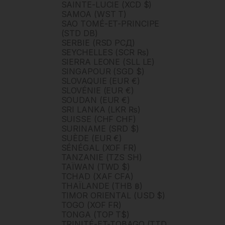
SAINTE-LUCIE (XCD $)
SAMOA (WST T)
SAO TOMÉ-ET-PRINCIPE
(STD DB)
SERBIE (RSD РСД)
SEYCHELLES (SCR ₨)
SIERRA LEONE (SLL LE)
SINGAPOUR (SGD $)
SLOVAQUIE (EUR €)
SLOVÉNIE (EUR €)
SOUDAN (EUR €)
SRI LANKA (LKR ₨)
SUISSE (CHF CHF)
SURINAME (SRD $)
SUÈDE (EUR €)
SÉNÉGAL (XOF FR)
TANZANIE (TZS SH)
TAÏWAN (TWD $)
TCHAD (XAF CFA)
THAÏLANDE (THB ฿)
TIMOR ORIENTAL (USD $)
TOGO (XOF FR)
TONGA (TOP T$)
TRINITÉ-ET-TOBAGO (TTD