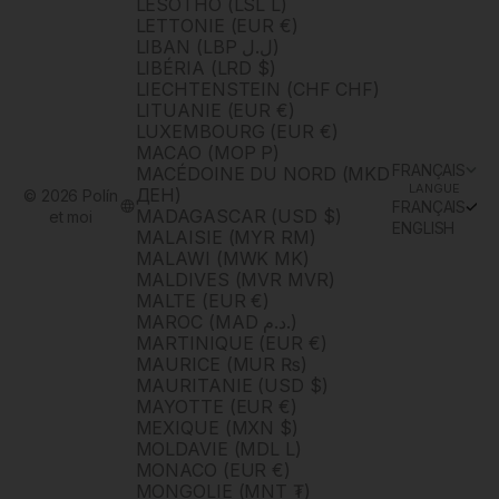
LESOTHO (LSL L)
LETTONIE (EUR €)
LIBAN (LBP ل.ل)
LIBÉRIA (LRD $)
LIECHTENSTEIN (CHF CHF)
LITUANIE (EUR €)
LUXEMBOURG (EUR €)
MACAO (MOP P)
FRANÇAIS
MACÉDOINE DU NORD (MKD
LANGUE
ДЕН)
© 2026 Polín
FRANÇAIS
MADAGASCAR (USD $)
et moi
ENGLISH
MALAISIE (MYR RM)
MALAWI (MWK MK)
MALDIVES (MVR MVR)
MALTE (EUR €)
MAROC (MAD د.م.)
MARTINIQUE (EUR €)
MAURICE (MUR ₨)
MAURITANIE (USD $)
MAYOTTE (EUR €)
MEXIQUE (MXN $)
MOLDAVIE (MDL L)
MONACO (EUR €)
MONGOLIE (MNT ₮)