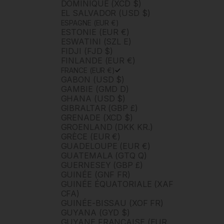
DOMINIQUE (XCD $)
EL SALVADOR (USD $)
ESPAGNE (EUR €)
ESTONIE (EUR €)
ESWATINI (SZL E)
FIDJI (FJD $)
FINLANDE (EUR €)
FRANCE (EUR €)
GABON (USD $)
GAMBIE (GMD D)
GHANA (USD $)
GIBRALTAR (GBP £)
GRENADE (XCD $)
GROENLAND (DKK KR.)
GRÈCE (EUR €)
GUADELOUPE (EUR €)
GUATEMALA (GTQ Q)
GUERNESEY (GBP £)
GUINÉE (GNF FR)
GUINÉE ÉQUATORIALE (XAF
CFA)
GUINÉE-BISSAU (XOF FR)
GUYANA (GYD $)
GUYANE FRANÇAISE (EUR