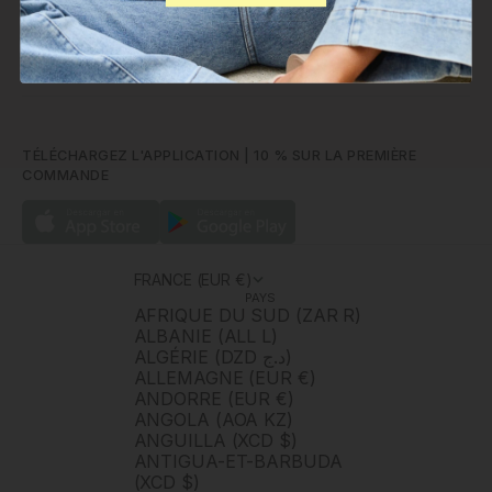
POLÍN ET MOI
JURIDIQUE
TÉLÉCHARGEZ L'APPLICATION | 10 % SUR LA PREMIÈRE
COMMANDE
FRANCE (EUR €)
PAYS
AFRIQUE DU SUD (ZAR R)
ALBANIE (ALL L)
ALGÉRIE (DZD د.ج)
ALLEMAGNE (EUR €)
ANDORRE (EUR €)
ANGOLA (AOA KZ)
ANGUILLA (XCD $)
ANTIGUA-ET-BARBUDA
(XCD $)