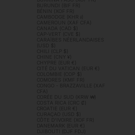
BURUNDI (BIF FR)
BÉNIN (XOF FR)
CAMBODGE (KHR ៛)
CAMEROUN (XAF CFA)
CANADA (CAD $)
CAP-VERT (CVE $)
CARAÏBES NÉERLANDAISES
(USD $)
CHILI (CLP $)
CHINE (CNY ¥)
CHYPRE (EUR €)
CITÉ DU VATICAN (EUR €)
COLOMBIE (COP $)
COMORES (KMF FR)
CONGO - BRAZZAVILLE (XAF
CFA)
CORÉE DU SUD (KRW ₩)
COSTA RICA (CRC ₡)
CROATIE (EUR €)
CURAÇAO (USD $)
CÔTE D'IVOIRE (XOF FR)
DANEMARK (EUR €)
DJIBOUTI (DJF FDJ)