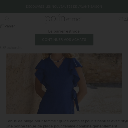
Aller au contenu
DÉCOUVREZ LES NOUVEAUTÉS DE L'AVANT-SAISON
Polín et moi
Rechercher
Pa
Menu
Panier
Le panier est vide
CONTINUER VOS ACHATS
Rechercher…
Tenue de plage pour femme : guide complet pour s'habiller avec style
Une bonne tenue de plage pour femme combine généralement