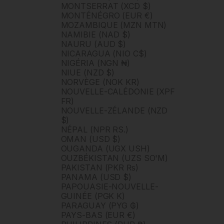
MONTSERRAT (XCD $)
MONTÉNÉGRO (EUR €)
MOZAMBIQUE (MZN MTN)
NAMIBIE (NAD $)
NAURU (AUD $)
NICARAGUA (NIO C$)
NIGÉRIA (NGN ₦)
NIUE (NZD $)
NORVÈGE (NOK KR)
NOUVELLE-CALÉDONIE (XPF
FR)
NOUVELLE-ZÉLANDE (NZD
$)
NÉPAL (NPR RS.)
OMAN (USD $)
OUGANDA (UGX USH)
OUZBÉKISTAN (UZS SO'M)
PAKISTAN (PKR ₨)
PANAMA (USD $)
PAPOUASIE-NOUVELLE-
GUINÉE (PGK K)
PARAGUAY (PYG ₲)
PAYS-BAS (EUR €)