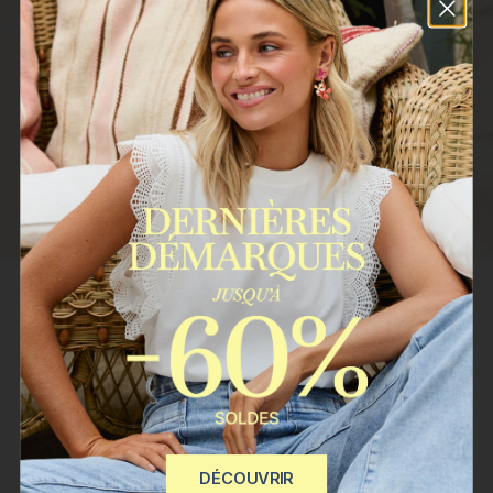
REJOINDRE
Vos données seront traitées par POLIN ET MOI S.L. Finalité :
envoyer des bulletins d'information à votre adresse e-mail. Base
légale : votre consentement, que vous pouvez retirer à tout
moment. Vos données ne seront pas communiquées à des tiers.
Vous avez le droit d'accéder, de rectifier et de supprimer vos
données.
Plus d'informations
SERVICE CLIENT
DÉCOUVRIR