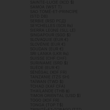
SAINTE-LUCIE (XCD $)
SAMOA (WST T)
SAO TOMÉ-ET-PRINCIPE
(STD DB)
SERBIE (RSD РСД)
SEYCHELLES (SCR ₨)
SIERRA LEONE (SLL LE)
SINGAPOUR (SGD $)
SLOVAQUIE (EUR €)
SLOVÉNIE (EUR €)
SOUDAN (EUR €)
SRI LANKA (LKR ₨)
SUISSE (CHF CHF)
SURINAME (SRD $)
SUÈDE (EUR €)
SÉNÉGAL (XOF FR)
TANZANIE (TZS SH)
TAÏWAN (TWD $)
TCHAD (XAF CFA)
THAÏLANDE (THB ฿)
TIMOR ORIENTAL (USD $)
TOGO (XOF FR)
TONGA (TOP T$)
TRINITÉ-ET-TOBAGO (TTD