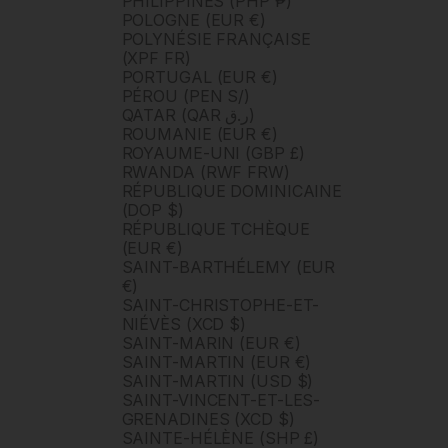
PHILIPPINES (PHP ₱)
POLOGNE (EUR €)
POLYNÉSIE FRANÇAISE
(XPF FR)
PORTUGAL (EUR €)
PÉROU (PEN S/)
QATAR (QAR ر.ق)
ROUMANIE (EUR €)
ROYAUME-UNI (GBP £)
RWANDA (RWF FRW)
RÉPUBLIQUE DOMINICAINE
(DOP $)
RÉPUBLIQUE TCHÈQUE
(EUR €)
SAINT-BARTHÉLEMY (EUR
€)
SAINT-CHRISTOPHE-ET-
NIÉVÈS (XCD $)
SAINT-MARIN (EUR €)
SAINT-MARTIN (EUR €)
SAINT-MARTIN (USD $)
SAINT-VINCENT-ET-LES-
GRENADINES (XCD $)
SAINTE-HÉLÈNE (SHP £)