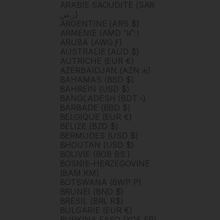
ARABIE SAOUDITE (SAR
ر.س)
ARGENTINE (ARS $)
ARMÉNIE (AMD ԴՐ.)
ARUBA (AWG Ƒ)
AUSTRALIE (AUD $)
AUTRICHE (EUR €)
AZERBAÏDJAN (AZN ₼)
BAHAMAS (BSD $)
BAHREÏN (USD $)
BANGLADESH (BDT ৳)
BARBADE (BBD $)
BELGIQUE (EUR €)
BELIZE (BZD $)
BERMUDES (USD $)
BHOUTAN (USD $)
BOLIVIE (BOB BS.)
BOSNIE-HERZÉGOVINE
(BAM КМ)
BOTSWANA (BWP P)
BRUNEI (BND $)
BRÉSIL (BRL R$)
BULGARIE (EUR €)
BURKINA FASO (XOF FR)