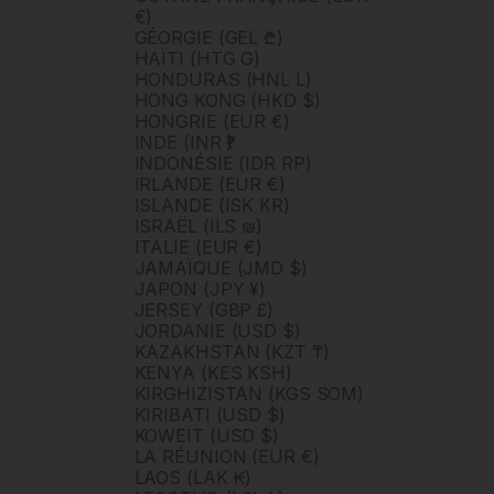
€)
GÉORGIE (GEL ₾)
HAÏTI (HTG G)
HONDURAS (HNL L)
HONG KONG (HKD $)
HONGRIE (EUR €)
INDE (INR ₹)
INDONÉSIE (IDR RP)
IRLANDE (EUR €)
ISLANDE (ISK KR)
ISRAËL (ILS ₪)
ITALIE (EUR €)
JAMAÏQUE (JMD $)
JAPON (JPY ¥)
JERSEY (GBP £)
JORDANIE (USD $)
KAZAKHSTAN (KZT ₸)
KENYA (KES KSH)
KIRGHIZISTAN (KGS SOM)
KIRIBATI (USD $)
KOWEÏT (USD $)
LA RÉUNION (EUR €)
LAOS (LAK ₭)