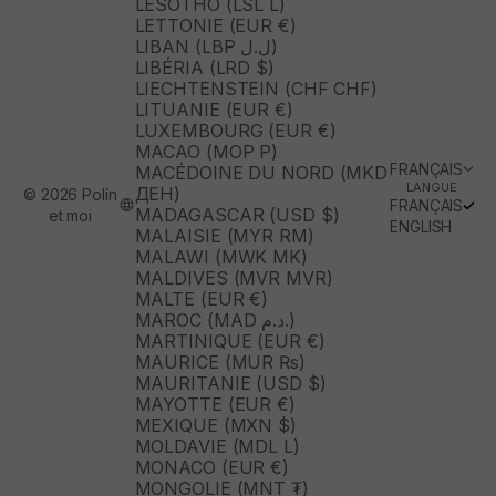
LESOTHO (LSL L)
LETTONIE (EUR €)
LIBAN (LBP ل.ل)
LIBÉRIA (LRD $)
LIECHTENSTEIN (CHF CHF)
LITUANIE (EUR €)
LUXEMBOURG (EUR €)
MACAO (MOP P)
FRANÇAIS
MACÉDOINE DU NORD (MKD
LANGUE
ДЕН)
© 2026 Polín
FRANÇAIS
MADAGASCAR (USD $)
et moi
ENGLISH
MALAISIE (MYR RM)
MALAWI (MWK MK)
MALDIVES (MVR MVR)
MALTE (EUR €)
MAROC (MAD د.م.)
MARTINIQUE (EUR €)
MAURICE (MUR ₨)
MAURITANIE (USD $)
MAYOTTE (EUR €)
MEXIQUE (MXN $)
MOLDAVIE (MDL L)
MONACO (EUR €)
MONGOLIE (MNT ₮)