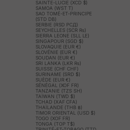
SAINTE-LUCIE (XCD $)
SAMOA (WST T)
SAO TOMÉ-ET-PRINCIPE
(STD DB)
SERBIE (RSD РСД)
SEYCHELLES (SCR ₨)
SIERRA LEONE (SLL LE)
SINGAPOUR (SGD $)
SLOVAQUIE (EUR €)
SLOVÉNIE (EUR €)
SOUDAN (EUR €)
SRI LANKA (LKR ₨)
SUISSE (CHF CHF)
SURINAME (SRD $)
SUÈDE (EUR €)
SÉNÉGAL (XOF FR)
TANZANIE (TZS SH)
TAÏWAN (TWD $)
TCHAD (XAF CFA)
THAÏLANDE (THB ฿)
TIMOR ORIENTAL (USD $)
TOGO (XOF FR)
TONGA (TOP T$)
TRINITÉ-ET-TOBAGO (TTD