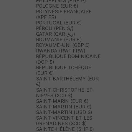
PHILIPPINES (PHP ₱)
POLOGNE (EUR €)
POLYNÉSIE FRANÇAISE
(XPF FR)
PORTUGAL (EUR €)
PÉROU (PEN S/)
QATAR (QAR ر.ق)
ROUMANIE (EUR €)
ROYAUME-UNI (GBP £)
RWANDA (RWF FRW)
RÉPUBLIQUE DOMINICAINE
(DOP $)
RÉPUBLIQUE TCHÈQUE
(EUR €)
SAINT-BARTHÉLEMY (EUR
€)
SAINT-CHRISTOPHE-ET-
NIÉVÈS (XCD $)
SAINT-MARIN (EUR €)
SAINT-MARTIN (EUR €)
SAINT-MARTIN (USD $)
SAINT-VINCENT-ET-LES-
GRENADINES (XCD $)
SAINTE-HÉLÈNE (SHP £)