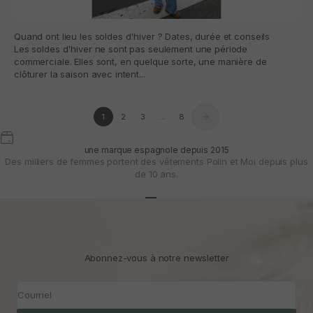
Quand ont lieu les soldes d'hiver ? Dates, durée et conseils
Les soldes d'hiver ne sont pas seulement une période
commerciale. Elles sont, en quelque sorte, une manière de
clôturer la saison avec intent...
1
2
3
…
8
une marque espagnole depuis 2015
Des milliers de femmes portent des vêtements Polin et Moi depuis plus
de 10 ans.
Aller à l'article 1
Aller à l'article 2
Aller à l'article 3
Abonnez-vous à notre newsletter
Courriel