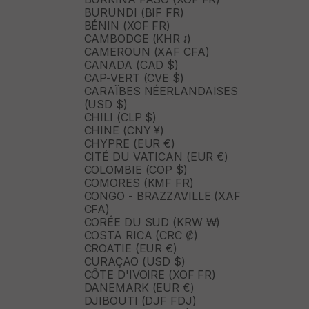
BURUNDI (BIF FR)
BÉNIN (XOF FR)
CAMBODGE (KHR ៛)
CAMEROUN (XAF CFA)
CANADA (CAD $)
CAP-VERT (CVE $)
CARAÏBES NÉERLANDAISES
(USD $)
CHILI (CLP $)
CHINE (CNY ¥)
CHYPRE (EUR €)
CITÉ DU VATICAN (EUR €)
COLOMBIE (COP $)
COMORES (KMF FR)
CONGO - BRAZZAVILLE (XAF
CFA)
CORÉE DU SUD (KRW ₩)
COSTA RICA (CRC ₡)
CROATIE (EUR €)
CURAÇAO (USD $)
CÔTE D'IVOIRE (XOF FR)
DANEMARK (EUR €)
DJIBOUTI (DJF FDJ)