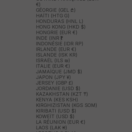
€)
GÉORGIE (GEL ₾)
HAÏTI (HTG G)
HONDURAS (HNL L)
HONG KONG (HKD $)
HONGRIE (EUR €)
INDE (INR ₹)
INDONÉSIE (IDR RP)
IRLANDE (EUR €)
ISLANDE (ISK KR)
ISRAËL (ILS ₪)
ITALIE (EUR €)
JAMAÏQUE (JMD $)
JAPON (JPY ¥)
JERSEY (GBP £)
JORDANIE (USD $)
KAZAKHSTAN (KZT ₸)
KENYA (KES KSH)
KIRGHIZISTAN (KGS SOM)
KIRIBATI (USD $)
KOWEÏT (USD $)
LA RÉUNION (EUR €)
LAOS (LAK ₭)