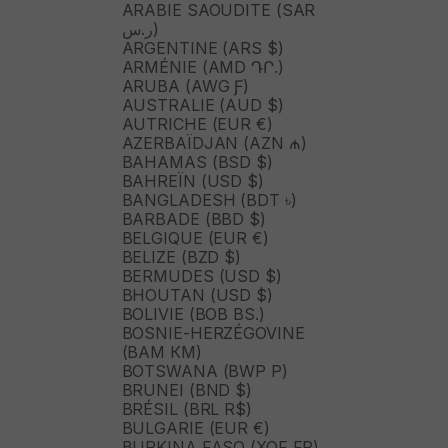
ARABIE SAOUDITE (SAR
ر.س)
ARGENTINE (ARS $)
ARMÉNIE (AMD ԴՐ.)
ARUBA (AWG Ƒ)
AUSTRALIE (AUD $)
AUTRICHE (EUR €)
AZERBAÏDJAN (AZN ₼)
BAHAMAS (BSD $)
BAHREÏN (USD $)
BANGLADESH (BDT ৳)
BARBADE (BBD $)
BELGIQUE (EUR €)
BELIZE (BZD $)
BERMUDES (USD $)
BHOUTAN (USD $)
BOLIVIE (BOB BS.)
BOSNIE-HERZÉGOVINE
(BAM КМ)
BOTSWANA (BWP P)
BRUNEI (BND $)
BRÉSIL (BRL R$)
BULGARIE (EUR €)
BURKINA FASO (XOF FR)