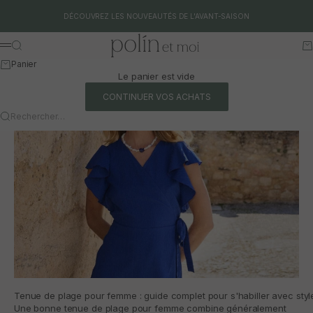
Aller au contenu
DÉCOUVREZ LES NOUVEAUTÉS DE L'AVANT-SAISON
Polín et moi
Rechercher
Pa
Menu
Panier
Le panier est vide
CONTINUER VOS ACHATS
Rechercher…
Tenue de plage pour femme : guide complet pour s'habiller avec style
Une bonne tenue de plage pour femme combine généralement