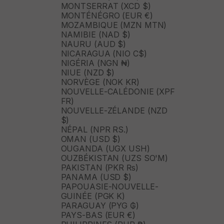
MONTSERRAT (XCD $)
MONTÉNÉGRO (EUR €)
MOZAMBIQUE (MZN MTN)
NAMIBIE (NAD $)
NAURU (AUD $)
NICARAGUA (NIO C$)
NIGÉRIA (NGN ₦)
NIUE (NZD $)
NORVÈGE (NOK KR)
NOUVELLE-CALÉDONIE (XPF
FR)
NOUVELLE-ZÉLANDE (NZD
$)
NÉPAL (NPR RS.)
OMAN (USD $)
OUGANDA (UGX USH)
OUZBÉKISTAN (UZS SO'M)
PAKISTAN (PKR ₨)
PANAMA (USD $)
PAPOUASIE-NOUVELLE-
GUINÉE (PGK K)
PARAGUAY (PYG ₲)
PAYS-BAS (EUR €)