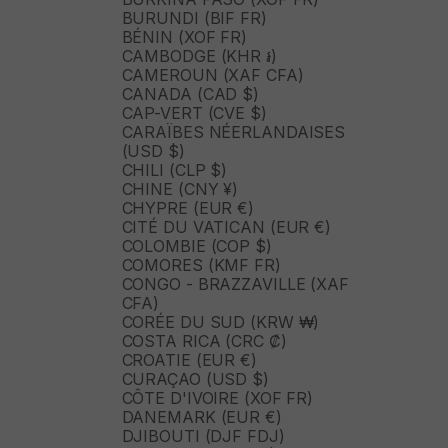
BURUNDI (BIF FR)
BÉNIN (XOF FR)
CAMBODGE (KHR ៛)
CAMEROUN (XAF CFA)
CANADA (CAD $)
CAP-VERT (CVE $)
CARAÏBES NÉERLANDAISES
(USD $)
CHILI (CLP $)
CHINE (CNY ¥)
CHYPRE (EUR €)
CITÉ DU VATICAN (EUR €)
COLOMBIE (COP $)
COMORES (KMF FR)
CONGO - BRAZZAVILLE (XAF
CFA)
CORÉE DU SUD (KRW ₩)
COSTA RICA (CRC ₡)
CROATIE (EUR €)
CURAÇAO (USD $)
CÔTE D'IVOIRE (XOF FR)
DANEMARK (EUR €)
DJIBOUTI (DJF FDJ)