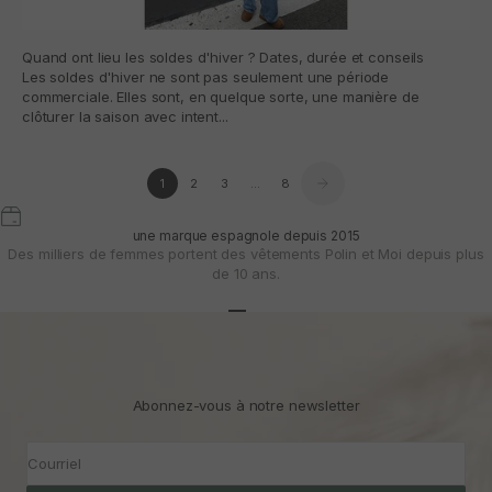
Quand ont lieu les soldes d'hiver ? Dates, durée et conseils
Les soldes d'hiver ne sont pas seulement une période
commerciale. Elles sont, en quelque sorte, une manière de
clôturer la saison avec intent...
1
2
3
…
8
une marque espagnole depuis 2015
Des milliers de femmes portent des vêtements Polin et Moi depuis plus
de 10 ans.
Aller à l'article 1
Aller à l'article 2
Aller à l'article 3
Abonnez-vous à notre newsletter
Courriel