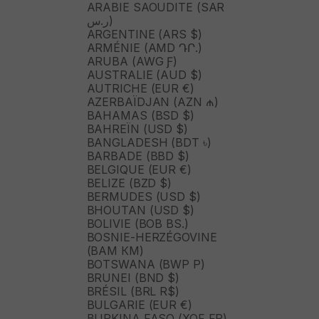
ARABIE SAOUDITE (SAR
ر.س)
ARGENTINE (ARS $)
ARMÉNIE (AMD ԴՐ.)
ARUBA (AWG Ƒ)
AUSTRALIE (AUD $)
AUTRICHE (EUR €)
AZERBAÏDJAN (AZN ₼)
BAHAMAS (BSD $)
BAHREÏN (USD $)
BANGLADESH (BDT ৳)
BARBADE (BBD $)
BELGIQUE (EUR €)
BELIZE (BZD $)
BERMUDES (USD $)
BHOUTAN (USD $)
BOLIVIE (BOB BS.)
BOSNIE-HERZÉGOVINE
(BAM КМ)
BOTSWANA (BWP P)
BRUNEI (BND $)
BRÉSIL (BRL R$)
BULGARIE (EUR €)
BURKINA FASO (XOF FR)