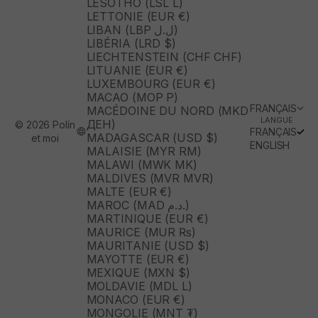
LESOTHO (LSL L)
LETTONIE (EUR €)
LIBAN (LBP ل.ل)
LIBÉRIA (LRD $)
LIECHTENSTEIN (CHF CHF)
LITUANIE (EUR €)
LUXEMBOURG (EUR €)
MACAO (MOP P)
FRANÇAIS
MACÉDOINE DU NORD (MKD
LANGUE
ДЕН)
© 2026 Polín
FRANÇAIS
MADAGASCAR (USD $)
et moi
ENGLISH
MALAISIE (MYR RM)
MALAWI (MWK MK)
MALDIVES (MVR MVR)
MALTE (EUR €)
MAROC (MAD د.م.)
MARTINIQUE (EUR €)
MAURICE (MUR ₨)
MAURITANIE (USD $)
MAYOTTE (EUR €)
MEXIQUE (MXN $)
MOLDAVIE (MDL L)
MONACO (EUR €)
MONGOLIE (MNT ₮)