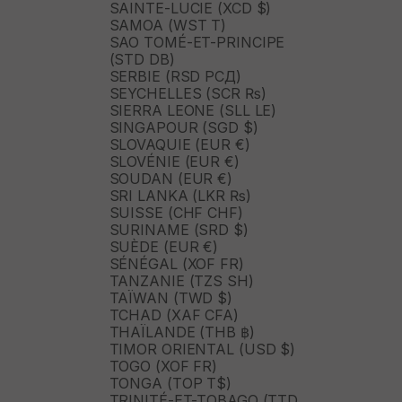
SAINTE-LUCIE (XCD $)
SAMOA (WST T)
SAO TOMÉ-ET-PRINCIPE
(STD DB)
SERBIE (RSD РСД)
SEYCHELLES (SCR ₨)
SIERRA LEONE (SLL LE)
SINGAPOUR (SGD $)
SLOVAQUIE (EUR €)
SLOVÉNIE (EUR €)
SOUDAN (EUR €)
SRI LANKA (LKR ₨)
SUISSE (CHF CHF)
SURINAME (SRD $)
SUÈDE (EUR €)
SÉNÉGAL (XOF FR)
TANZANIE (TZS SH)
TAÏWAN (TWD $)
TCHAD (XAF CFA)
THAÏLANDE (THB ฿)
TIMOR ORIENTAL (USD $)
TOGO (XOF FR)
TONGA (TOP T$)
TRINITÉ-ET-TOBAGO (TTD