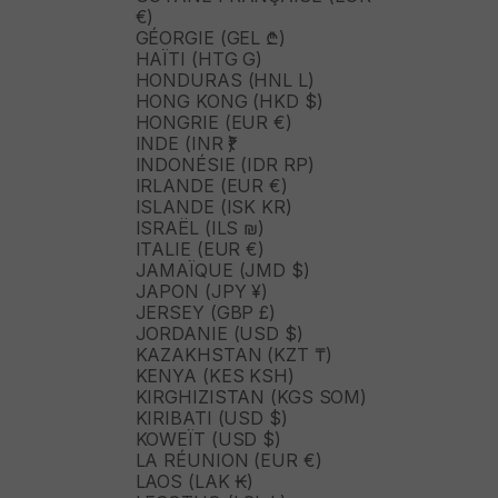
€)
GÉORGIE (GEL ₾)
HAÏTI (HTG G)
HONDURAS (HNL L)
HONG KONG (HKD $)
HONGRIE (EUR €)
INDE (INR ₹)
INDONÉSIE (IDR RP)
IRLANDE (EUR €)
ISLANDE (ISK KR)
ISRAËL (ILS ₪)
ITALIE (EUR €)
JAMAÏQUE (JMD $)
JAPON (JPY ¥)
JERSEY (GBP £)
JORDANIE (USD $)
KAZAKHSTAN (KZT ₸)
KENYA (KES KSH)
KIRGHIZISTAN (KGS SOM)
KIRIBATI (USD $)
KOWEÏT (USD $)
LA RÉUNION (EUR €)
LAOS (LAK ₭)