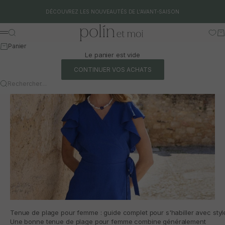
Aller au contenu
DÉCOUVREZ LES NOUVEAUTÉS DE L'AVANT-SAISON
Polín et moi
Rechercher
Pa
Menu
Panier
Le panier est vide
CONTINUER VOS ACHATS
Rechercher…
Tenue de plage pour femme : guide complet pour s'habiller avec style
Une bonne tenue de plage pour femme combine généralement