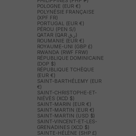
PHILIPPINES (PHP ₱)
POLOGNE (EUR €)
POLYNÉSIE FRANÇAISE
(XPF FR)
PORTUGAL (EUR €)
PÉROU (PEN S/)
QATAR (QAR ر.ق)
ROUMANIE (EUR €)
ROYAUME-UNI (GBP £)
RWANDA (RWF FRW)
RÉPUBLIQUE DOMINICAINE
(DOP $)
RÉPUBLIQUE TCHÈQUE
(EUR €)
SAINT-BARTHÉLEMY (EUR
€)
SAINT-CHRISTOPHE-ET-
NIÉVÈS (XCD $)
SAINT-MARIN (EUR €)
SAINT-MARTIN (EUR €)
SAINT-MARTIN (USD $)
SAINT-VINCENT-ET-LES-
GRENADINES (XCD $)
SAINTE-HÉLÈNE (SHP £)