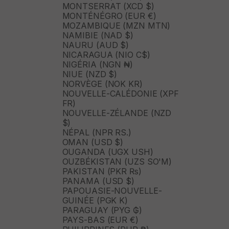
MONTSERRAT (XCD $)
MONTÉNÉGRO (EUR €)
MOZAMBIQUE (MZN MTN)
NAMIBIE (NAD $)
NAURU (AUD $)
NICARAGUA (NIO C$)
NIGÉRIA (NGN ₦)
NIUE (NZD $)
NORVÈGE (NOK KR)
NOUVELLE-CALÉDONIE (XPF
FR)
NOUVELLE-ZÉLANDE (NZD
$)
NÉPAL (NPR RS.)
OMAN (USD $)
OUGANDA (UGX USH)
OUZBÉKISTAN (UZS SO'M)
PAKISTAN (PKR ₨)
PANAMA (USD $)
PAPOUASIE-NOUVELLE-
GUINÉE (PGK K)
PARAGUAY (PYG ₲)
PAYS-BAS (EUR €)