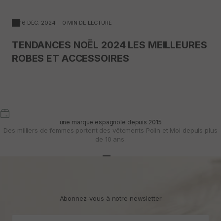
16 DÉC. 2024
0 MIN DE LECTURE
TENDANCES NOËL 2024 LES MEILLEURES
ROBES ET ACCESSOIRES
une marque espagnole depuis 2015
Des milliers de femmes portent des vêtements Polin et Moi depuis plus
de 10 ans.
Aller à l'article 1
Aller à l'article 2
Aller à l'article 3
Abonnez-vous à notre newsletter