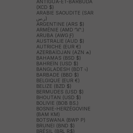
ANTIGUA-ET-BARBUDA
(XCD $)
ARABIE SAOUDITE (SAR
ر.س)
ARGENTINE (ARS $)
ARMÉNIE (AMD ԴՐ.)
ARUBA (AWG Ƒ)
AUSTRALIE (AUD $)
AUTRICHE (EUR €)
AZERBAÏDJAN (AZN ₼)
BAHAMAS (BSD $)
BAHREÏN (USD $)
BANGLADESH (BDT ৳)
BARBADE (BBD $)
BELGIQUE (EUR €)
BELIZE (BZD $)
BERMUDES (USD $)
BHOUTAN (USD $)
BOLIVIE (BOB BS.)
BOSNIE-HERZÉGOVINE
(BAM КМ)
BOTSWANA (BWP P)
BRUNEI (BND $)
BRÉSIL (BRL R$)