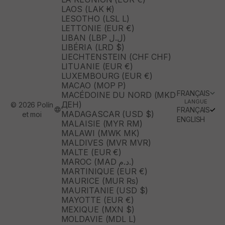
LAOS (LAK ₭)
LESOTHO (LSL L)
LETTONIE (EUR €)
LIBAN (LBP ل.ل)
LIBÉRIA (LRD $)
LIECHTENSTEIN (CHF CHF)
LITUANIE (EUR €)
LUXEMBOURG (EUR €)
MACAO (MOP P)
FRANÇAIS
MACÉDOINE DU NORD (MKD
LANGUE
ДЕН)
© 2026 Polín
FRANÇAIS
MADAGASCAR (USD $)
et moi
ENGLISH
MALAISIE (MYR RM)
MALAWI (MWK MK)
MALDIVES (MVR MVR)
MALTE (EUR €)
MAROC (MAD د.م.)
MARTINIQUE (EUR €)
MAURICE (MUR ₨)
MAURITANIE (USD $)
MAYOTTE (EUR €)
MEXIQUE (MXN $)
MOLDAVIE (MDL L)