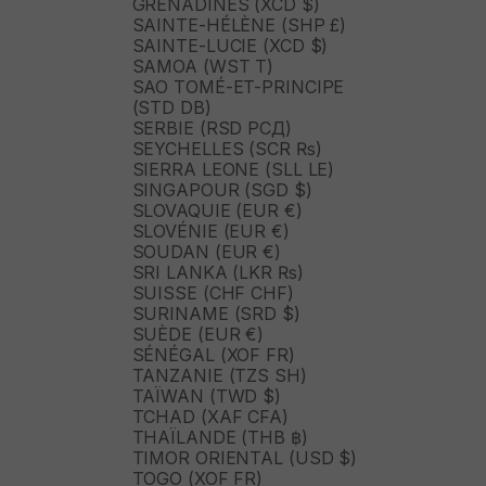
GRENADINES (XCD $)
SAINTE-HÉLÈNE (SHP £)
SAINTE-LUCIE (XCD $)
SAMOA (WST T)
SAO TOMÉ-ET-PRINCIPE
(STD DB)
SERBIE (RSD РСД)
SEYCHELLES (SCR ₨)
SIERRA LEONE (SLL LE)
SINGAPOUR (SGD $)
SLOVAQUIE (EUR €)
SLOVÉNIE (EUR €)
SOUDAN (EUR €)
SRI LANKA (LKR ₨)
SUISSE (CHF CHF)
SURINAME (SRD $)
SUÈDE (EUR €)
SÉNÉGAL (XOF FR)
TANZANIE (TZS SH)
TAÏWAN (TWD $)
TCHAD (XAF CFA)
THAÏLANDE (THB ฿)
TIMOR ORIENTAL (USD $)
TOGO (XOF FR)