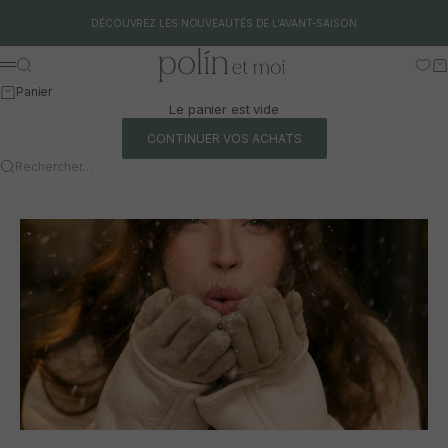
Aller au contenu
DÉCOUVREZ LES NOUVEAUTÉS DE L'AVANT-SAISON
Polín et moi
Rechercher
Pa
Menu
Panier
Le panier est vide
CONTINUER VOS ACHATS
Rechercher…