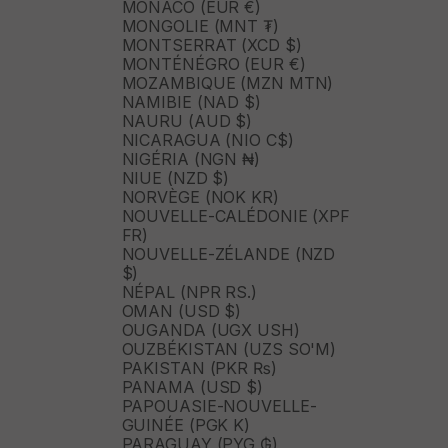
MONACO (EUR €)
MONGOLIE (MNT ₮)
MONTSERRAT (XCD $)
MONTÉNÉGRO (EUR €)
MOZAMBIQUE (MZN MTN)
NAMIBIE (NAD $)
NAURU (AUD $)
NICARAGUA (NIO C$)
NIGÉRIA (NGN ₦)
NIUE (NZD $)
NORVÈGE (NOK KR)
NOUVELLE-CALÉDONIE (XPF
FR)
NOUVELLE-ZÉLANDE (NZD
$)
NÉPAL (NPR RS.)
OMAN (USD $)
OUGANDA (UGX USH)
OUZBÉKISTAN (UZS SO'M)
PAKISTAN (PKR ₨)
PANAMA (USD $)
PAPOUASIE-NOUVELLE-
GUINÉE (PGK K)
PARAGUAY (PYG ₲)