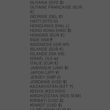
GUYANA (GYD $)
GUYANE FRANÇAISE (EUR
€)
GÉORGIE (GEL ₾)
HAÏTI (HTG G)
HONDURAS (HNL L)
HONG KONG (HKD $)
HONGRIE (EUR €)
INDE (INR ₹)
INDONÉSIE (IDR RP)
IRLANDE (EUR €)
ISLANDE (ISK KR)
ISRAËL (ILS ₪)
ITALIE (EUR €)
JAMAÏQUE (JMD $)
JAPON (JPY ¥)
JERSEY (GBP £)
JORDANIE (USD $)
KAZAKHSTAN (KZT ₸)
KENYA (KES KSH)
KIRGHIZISTAN (KGS SOM)
KIRIBATI (USD $)
KOWEÏT (USD $)
LA RÉUNION (EUR €)