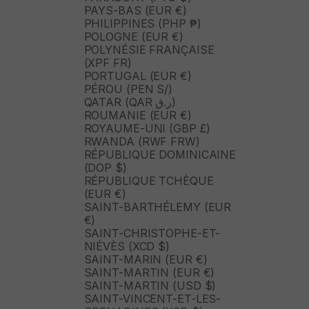
PAYS-BAS (EUR €)
PHILIPPINES (PHP ₱)
POLOGNE (EUR €)
POLYNÉSIE FRANÇAISE
(XPF FR)
PORTUGAL (EUR €)
PÉROU (PEN S/)
QATAR (QAR ر.ق)
ROUMANIE (EUR €)
ROYAUME-UNI (GBP £)
RWANDA (RWF FRW)
RÉPUBLIQUE DOMINICAINE
(DOP $)
RÉPUBLIQUE TCHÈQUE
(EUR €)
SAINT-BARTHÉLEMY (EUR
€)
SAINT-CHRISTOPHE-ET-
NIÉVÈS (XCD $)
SAINT-MARIN (EUR €)
SAINT-MARTIN (EUR €)
SAINT-MARTIN (USD $)
SAINT-VINCENT-ET-LES-