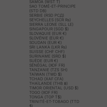
SAMOA (WST T)
SAO TOMÉ-ET-PRINCIPE
(STD DB)
SERBIE (RSD РСД)
SEYCHELLES (SCR ₨)
SIERRA LEONE (SLL LE)
SINGAPOUR (SGD $)
SLOVAQUIE (EUR €)
SLOVÉNIE (EUR €)
SOUDAN (EUR €)
SRI LANKA (LKR ₨)
SUISSE (CHF CHF)
SURINAME (SRD $)
SUÈDE (EUR €)
SÉNÉGAL (XOF FR)
TANZANIE (TZS SH)
TAÏWAN (TWD $)
TCHAD (XAF CFA)
THAÏLANDE (THB ฿)
TIMOR ORIENTAL (USD $)
TOGO (XOF FR)
TONGA (TOP T$)
TRINITÉ-ET-TOBAGO (TTD
$)