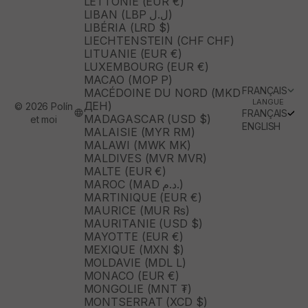
LETTONIE (EUR €)
LIBAN (LBP ل.ل)
LIBÉRIA (LRD $)
LIECHTENSTEIN (CHF CHF)
LITUANIE (EUR €)
LUXEMBOURG (EUR €)
MACAO (MOP P)
FRANÇAIS
MACÉDOINE DU NORD (MKD
LANGUE
ДЕН)
© 2026 Polín
FRANÇAIS
MADAGASCAR (USD $)
et moi
ENGLISH
MALAISIE (MYR RM)
MALAWI (MWK MK)
MALDIVES (MVR MVR)
MALTE (EUR €)
MAROC (MAD د.م.)
MARTINIQUE (EUR €)
MAURICE (MUR ₨)
MAURITANIE (USD $)
MAYOTTE (EUR €)
MEXIQUE (MXN $)
MOLDAVIE (MDL L)
MONACO (EUR €)
MONGOLIE (MNT ₮)
MONTSERRAT (XCD $)