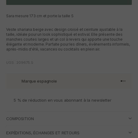
Sara mesure 173 cm et porte la taille S
Veste shariana beige avec design croisé et ceinture ajustable à la
taille, idéale pour un look sophistiqué et estival. Elle présente des
manches courtes larges et un col à revers qui apporte une touche
élégante et moderne. Parfaite pour les dîners, événements informels,
après-midis d'été, vacances ou cocktails en plein air.
UGS : 209675.S
Marque espagnole
Aller à l'
Aller à l
Aller à l
Aller à 
5 % de réduction en vous abonnant à la newsletter
COMPOSITION
EXPÉDITIONS, ÉCHANGES ET RETOURS