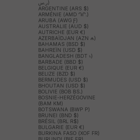
ر.س)
ARGENTINE (ARS $)
ARMÉNIE (AMD ԴՐ.)
ARUBA (AWG Ƒ)
AUSTRALIE (AUD $)
AUTRICHE (EUR €)
AZERBAÏDJAN (AZN ₼)
BAHAMAS (BSD $)
BAHREÏN (USD $)
BANGLADESH (BDT ৳)
BARBADE (BBD $)
BELGIQUE (EUR €)
BELIZE (BZD $)
BERMUDES (USD $)
BHOUTAN (USD $)
BOLIVIE (BOB BS.)
BOSNIE-HERZÉGOVINE
(BAM КМ)
BOTSWANA (BWP P)
BRUNEI (BND $)
BRÉSIL (BRL R$)
BULGARIE (EUR €)
BURKINA FASO (XOF FR)
BURUNDI (BIF FR)