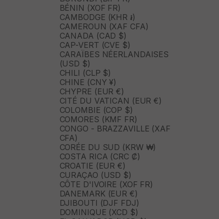
BÉNIN (XOF FR)
CAMBODGE (KHR ៛)
CAMEROUN (XAF CFA)
CANADA (CAD $)
CAP-VERT (CVE $)
CARAÏBES NÉERLANDAISES
(USD $)
CHILI (CLP $)
CHINE (CNY ¥)
CHYPRE (EUR €)
CITÉ DU VATICAN (EUR €)
COLOMBIE (COP $)
COMORES (KMF FR)
CONGO - BRAZZAVILLE (XAF
CFA)
CORÉE DU SUD (KRW ₩)
COSTA RICA (CRC ₡)
CROATIE (EUR €)
CURAÇAO (USD $)
CÔTE D'IVOIRE (XOF FR)
DANEMARK (EUR €)
DJIBOUTI (DJF FDJ)
DOMINIQUE (XCD $)