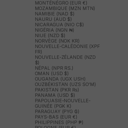
MONTÉNÉGRO (EUR €)
MOZAMBIQUE (MZN MTN)
NAMIBIE (NAD $)
NAURU (AUD $)
NICARAGUA (NIO C$)
NIGÉRIA (NGN ₦)
NIUE (NZD $)
NORVÈGE (NOK KR)
NOUVELLE-CALÉDONIE (XPF
FR)
NOUVELLE-ZÉLANDE (NZD
$)
NÉPAL (NPR RS.)
OMAN (USD $)
OUGANDA (UGX USH)
OUZBÉKISTAN (UZS SO'M)
PAKISTAN (PKR ₨)
PANAMA (USD $)
PAPOUASIE-NOUVELLE-
GUINÉE (PGK K)
PARAGUAY (PYG ₲)
PAYS-BAS (EUR €)
PHILIPPINES (PHP ₱)
POLOGNE (EUR €)