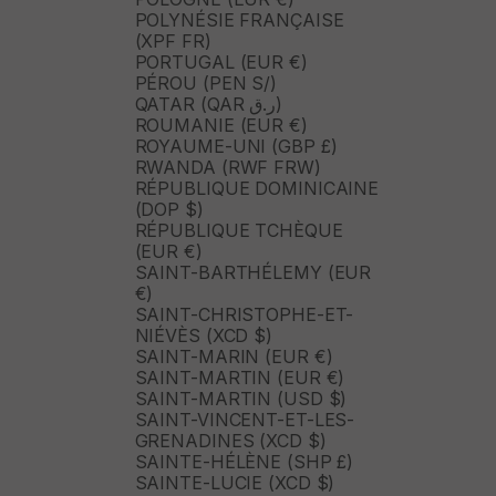
POLYNÉSIE FRANÇAISE
(XPF FR)
PORTUGAL (EUR €)
PÉROU (PEN S/)
QATAR (QAR ر.ق)
ROUMANIE (EUR €)
ROYAUME-UNI (GBP £)
RWANDA (RWF FRW)
RÉPUBLIQUE DOMINICAINE
(DOP $)
RÉPUBLIQUE TCHÈQUE
(EUR €)
SAINT-BARTHÉLEMY (EUR
€)
SAINT-CHRISTOPHE-ET-
NIÉVÈS (XCD $)
SAINT-MARIN (EUR €)
SAINT-MARTIN (EUR €)
SAINT-MARTIN (USD $)
SAINT-VINCENT-ET-LES-
GRENADINES (XCD $)
SAINTE-HÉLÈNE (SHP £)
SAINTE-LUCIE (XCD $)