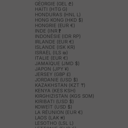
GÉORGIE (GEL ₾)
HAÏTI (HTG G)
HONDURAS (HNL L)
HONG KONG (HKD $)
HONGRIE (EUR €)
INDE (INR ₹)
INDONÉSIE (IDR RP)
IRLANDE (EUR €)
ISLANDE (ISK KR)
ISRAËL (ILS ₪)
ITALIE (EUR €)
JAMAÏQUE (JMD $)
JAPON (JPY ¥)
JERSEY (GBP £)
JORDANIE (USD $)
KAZAKHSTAN (KZT ₸)
KENYA (KES KSH)
KIRGHIZISTAN (KGS SOM)
KIRIBATI (USD $)
KOWEÏT (USD $)
LA RÉUNION (EUR €)
LAOS (LAK ₭)
LESOTHO (LSL L)