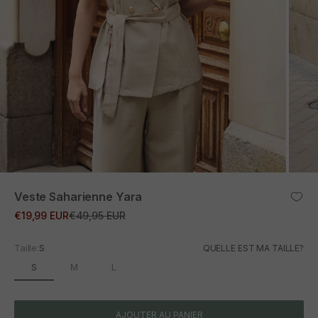
ZOOM
Veste Saharienne Yara
Prix promotionnel
Prix normal
€19,99 EUR
€49,95 EUR
Taille:
S
QUELLE EST MA TAILLE?
S
M
L
AJOUTER AU PANIER