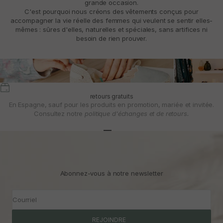
grande occasion.
C'est pourquoi nous créons des vêtements conçus pour
accompagner la vie réelle des femmes qui veulent se sentir elles-
mêmes : sûres d'elles, naturelles et spéciales, sans artifices ni
besoin de rien prouver.
retours gratuits
En Espagne, sauf pour les produits en promotion, mariée et invitée.
Consultez notre
politique d'échanges et de retours.
Aller à l'article 1
Aller à l'article 2
Aller à l'article 3
Abonnez-vous à notre newsletter
Courriel
REJOINDRE