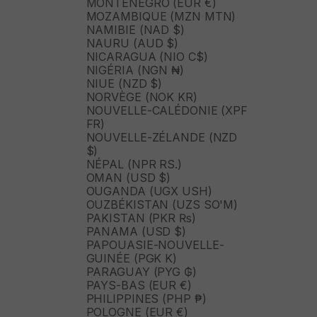
MONTÉNÉGRO (EUR €)
MOZAMBIQUE (MZN MTN)
NAMIBIE (NAD $)
NAURU (AUD $)
NICARAGUA (NIO C$)
NIGÉRIA (NGN ₦)
NIUE (NZD $)
NORVÈGE (NOK KR)
NOUVELLE-CALÉDONIE (XPF
FR)
NOUVELLE-ZÉLANDE (NZD
$)
NÉPAL (NPR RS.)
OMAN (USD $)
OUGANDA (UGX USH)
OUZBÉKISTAN (UZS SO'M)
PAKISTAN (PKR ₨)
PANAMA (USD $)
PAPOUASIE-NOUVELLE-
GUINÉE (PGK K)
PARAGUAY (PYG ₲)
PAYS-BAS (EUR €)
PHILIPPINES (PHP ₱)
POLOGNE (EUR €)