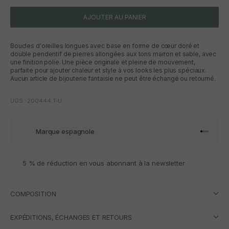
AJOUTER AU PANIER
Boucles d'oreilles longues avec base en forme de cœur doré et
double pendentif de pierres allongées aux tons marron et sable, avec
une finition polie. Une pièce originale et pleine de mouvement,
parfaite pour ajouter chaleur et style à vos looks les plus spéciaux.
Aucun article de bijouterie fantaisie ne peut être échangé ou retourné.
UGS : 200444.T-U
Marque espagnole
Aller à l'
Aller à l
Aller à l
Aller à 
5 % de réduction en vous abonnant à la newsletter
COMPOSITION
EXPÉDITIONS, ÉCHANGES ET RETOURS