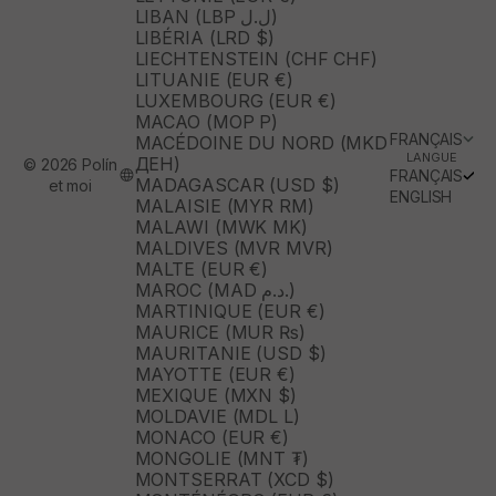
LIBAN (LBP ل.ل)
LIBÉRIA (LRD $)
LIECHTENSTEIN (CHF CHF)
LITUANIE (EUR €)
LUXEMBOURG (EUR €)
MACAO (MOP P)
FRANÇAIS
MACÉDOINE DU NORD (MKD
LANGUE
ДЕН)
© 2026 Polín
FRANÇAIS
MADAGASCAR (USD $)
et moi
ENGLISH
MALAISIE (MYR RM)
MALAWI (MWK MK)
MALDIVES (MVR MVR)
MALTE (EUR €)
MAROC (MAD د.م.)
MARTINIQUE (EUR €)
MAURICE (MUR ₨)
MAURITANIE (USD $)
MAYOTTE (EUR €)
MEXIQUE (MXN $)
MOLDAVIE (MDL L)
MONACO (EUR €)
MONGOLIE (MNT ₮)
MONTSERRAT (XCD $)