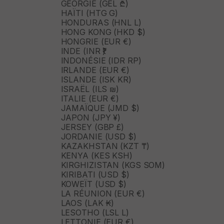
GÉORGIE (GEL ₾)
HAÏTI (HTG G)
HONDURAS (HNL L)
HONG KONG (HKD $)
HONGRIE (EUR €)
INDE (INR ₹)
INDONÉSIE (IDR RP)
IRLANDE (EUR €)
ISLANDE (ISK KR)
ISRAËL (ILS ₪)
ITALIE (EUR €)
JAMAÏQUE (JMD $)
JAPON (JPY ¥)
JERSEY (GBP £)
JORDANIE (USD $)
KAZAKHSTAN (KZT ₸)
KENYA (KES KSH)
KIRGHIZISTAN (KGS SOM)
KIRIBATI (USD $)
KOWEÏT (USD $)
LA RÉUNION (EUR €)
LAOS (LAK ₭)
LESOTHO (LSL L)
LETTONIE (EUR €)