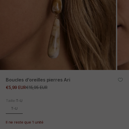
ZOOM
Boucles d’oreilles pierres Ari
Prix promotionnel
Prix normal
€5,99 EUR
€15,95 EUR
Taille:
T-U
T-U
Il ne reste que 1 unité