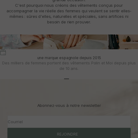
C'est pourquoi nous créons des vêtements conçus pour
accompagner la vie réelle des femmes qui veulent se sentir elles-
mêmes : sûres d'elles, naturelles et spéciales, sans artifices ni
besoin de rien prouver.
une marque espagnole depuis 2015
Des milliers de femmes portent des vêtements Polin et Moi depuis plus
de 10 ans.
Aller à l'article 1
Aller à l'article 2
Aller à l'article 3
Abonnez-vous à notre newsletter
Courriel
REJOINDRE