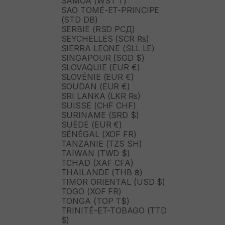
SAMOA (WST T)
SAO TOMÉ-ET-PRINCIPE
(STD DB)
SERBIE (RSD РСД)
SEYCHELLES (SCR ₨)
SIERRA LEONE (SLL LE)
SINGAPOUR (SGD $)
SLOVAQUIE (EUR €)
SLOVÉNIE (EUR €)
SOUDAN (EUR €)
SRI LANKA (LKR ₨)
SUISSE (CHF CHF)
SURINAME (SRD $)
SUÈDE (EUR €)
SÉNÉGAL (XOF FR)
TANZANIE (TZS SH)
TAÏWAN (TWD $)
TCHAD (XAF CFA)
THAÏLANDE (THB ฿)
TIMOR ORIENTAL (USD $)
TOGO (XOF FR)
TONGA (TOP T$)
TRINITÉ-ET-TOBAGO (TTD
$)