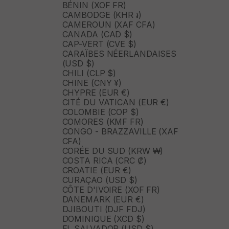
BÉNIN (XOF FR)
CAMBODGE (KHR ៛)
CAMEROUN (XAF CFA)
CANADA (CAD $)
CAP-VERT (CVE $)
CARAÏBES NÉERLANDAISES
(USD $)
CHILI (CLP $)
CHINE (CNY ¥)
CHYPRE (EUR €)
CITÉ DU VATICAN (EUR €)
COLOMBIE (COP $)
COMORES (KMF FR)
CONGO - BRAZZAVILLE (XAF
CFA)
CORÉE DU SUD (KRW ₩)
COSTA RICA (CRC ₡)
CROATIE (EUR €)
CURAÇAO (USD $)
CÔTE D'IVOIRE (XOF FR)
DANEMARK (EUR €)
DJIBOUTI (DJF FDJ)
DOMINIQUE (XCD $)
EL SALVADOR (USD $)