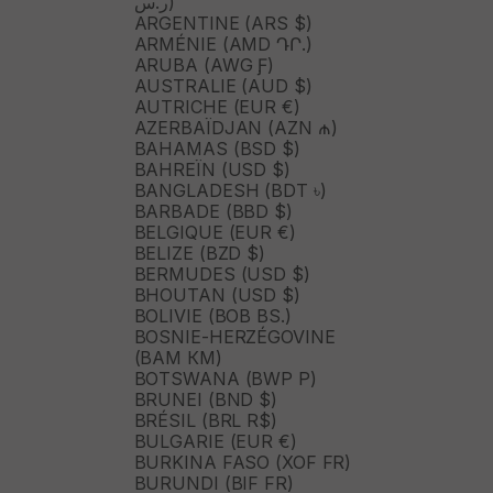
ر.س)
ARGENTINE (ARS $)
ARMÉNIE (AMD ԴՐ.)
ARUBA (AWG Ƒ)
AUSTRALIE (AUD $)
AUTRICHE (EUR €)
AZERBAÏDJAN (AZN ₼)
BAHAMAS (BSD $)
BAHREÏN (USD $)
BANGLADESH (BDT ৳)
BARBADE (BBD $)
BELGIQUE (EUR €)
BELIZE (BZD $)
BERMUDES (USD $)
BHOUTAN (USD $)
BOLIVIE (BOB BS.)
BOSNIE-HERZÉGOVINE
(BAM КМ)
BOTSWANA (BWP P)
BRUNEI (BND $)
BRÉSIL (BRL R$)
BULGARIE (EUR €)
BURKINA FASO (XOF FR)
BURUNDI (BIF FR)