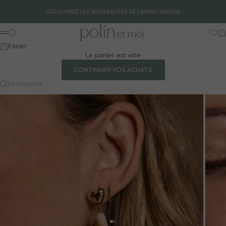
Aller au contenu
DÉCOUVREZ LES NOUVEAUTÉS DE L'AVANT-SAISON
Polín et moi
Rechercher
Pa
Menu
Panier
Le panier est vide
CONTINUER VOS ACHATS
Rechercher…
Aller à l'article 1
Aller à l'article 2