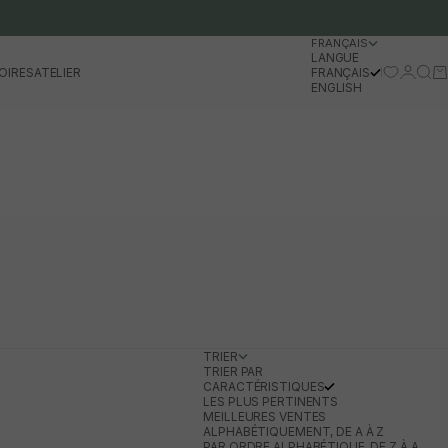
FRANÇAIS
LANGUE
Se conn
Rech
Pa
OIRES
ATELIER
FRANÇAIS
ENGLISH
TRIER
TRIER PAR
CARACTÉRISTIQUES
LES PLUS PERTINENTS
MEILLEURES VENTES
ALPHABÉTIQUEMENT, DE A À Z
PAR ORDRE ALPHABÉTIQUE, DE Z À A