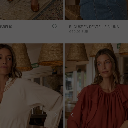
BLOUSE EN DENTELLE ALUNA
ARELIS
PRIX PROMOTIONNEL
ONNEL
€49,95 EUR