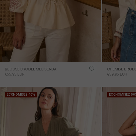
BLOUSE BRODÉE MELISENDA
CHEMISE BROD
PRIX PROMOTIONNEL
PRIX PROMOTI
€55,95 EUR
€59,95 EUR
ÉCONOMISEZ 40%
ÉCONOMISEZ 50