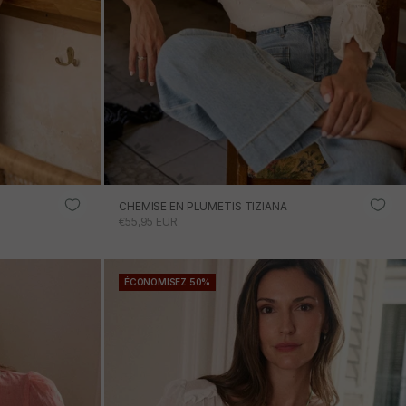
CHEMISE EN PLUMETIS TIZIANA
PRIX PROMOTIONNEL
€55,95 EUR
ÉCONOMISEZ 50%