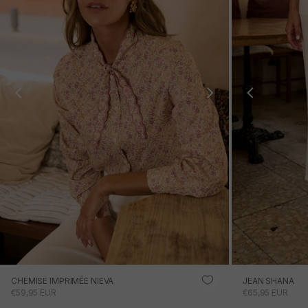
CHEMISE IMPRIMÉE NIEVA
JEAN SHANA
PRIX PROMOTIONNEL
PRIX PROMOTI
€59,95 EUR
€65,95 EUR