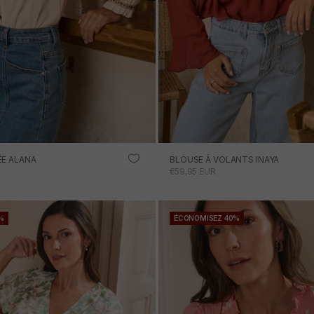
ÉE ALANA
BLOUSE À VOLANTS INAYA
ONNEL
PRIX PROMOTIONNEL
€59,95 EUR
%
ÉCONOMISEZ 40%