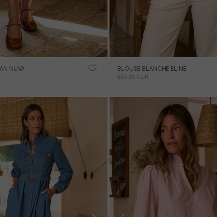
EAN NUVA
BLOUSE BLANCHE ELINE
ONNEL
PRIX PROMOTIONNEL
€55,95 EUR