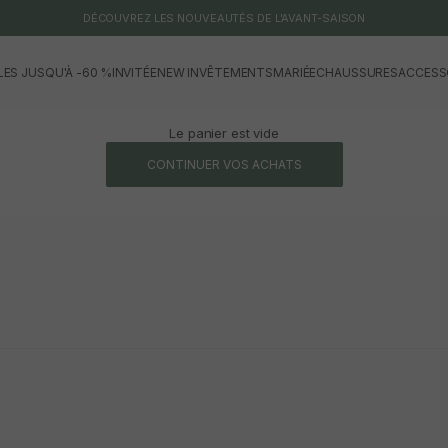
DÉCOUVREZ LES NOUVEAUTÉS DE L'AVANT-SAISON
LES JUSQU'À -60 %
INVITÉE
NEW IN
VÊTEMENTS
MARIÉE
CHAUSSURES
ACCESS
Le panier est vide
CONTINUER VOS ACHATS