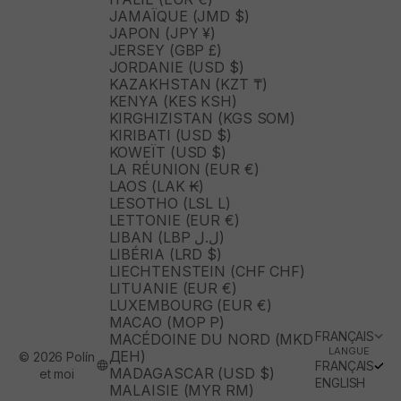
JAMAÏQUE (JMD $)
JAPON (JPY ¥)
JERSEY (GBP £)
JORDANIE (USD $)
KAZAKHSTAN (KZT ₸)
KENYA (KES KSH)
KIRGHIZISTAN (KGS SOM)
KIRIBATI (USD $)
KOWEÏT (USD $)
LA RÉUNION (EUR €)
LAOS (LAK ₭)
LESOTHO (LSL L)
LETTONIE (EUR €)
LIBAN (LBP ل.ل)
LIBÉRIA (LRD $)
LIECHTENSTEIN (CHF CHF)
LITUANIE (EUR €)
LUXEMBOURG (EUR €)
MACAO (MOP P)
FRANÇAIS
MACÉDOINE DU NORD (MKD
LANGUE
ДЕН)
© 2026 Polín
FRANÇAIS
MADAGASCAR (USD $)
et moi
ENGLISH
MALAISIE (MYR RM)