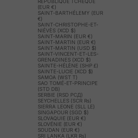
RÉPUBLIQUE TCHÈQUE
(EUR €)
SAINT-BARTHÉLEMY (EUR
€)
SAINT-CHRISTOPHE-ET-
NIÉVÈS (XCD $)
SAINT-MARIN (EUR €)
SAINT-MARTIN (EUR €)
SAINT-MARTIN (USD $)
SAINT-VINCENT-ET-LES-
GRENADINES (XCD $)
SAINTE-HÉLÈNE (SHP £)
SAINTE-LUCIE (XCD $)
SAMOA (WST T)
SAO TOMÉ-ET-PRINCIPE
(STD DB)
SERBIE (RSD РСД)
SEYCHELLES (SCR ₨)
SIERRA LEONE (SLL LE)
SINGAPOUR (SGD $)
SLOVAQUIE (EUR €)
SLOVÉNIE (EUR €)
SOUDAN (EUR €)
SRI LANKA (LKR ₨)