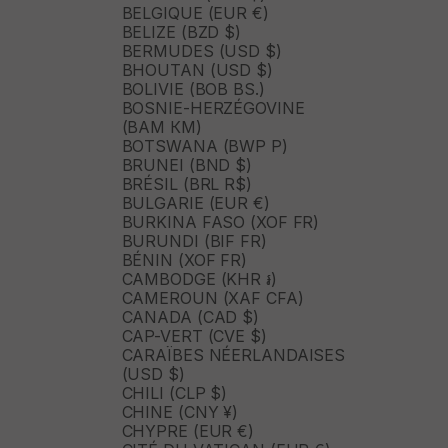
BELGIQUE (EUR €)
BELIZE (BZD $)
BERMUDES (USD $)
BHOUTAN (USD $)
BOLIVIE (BOB BS.)
BOSNIE-HERZÉGOVINE
(BAM КМ)
BOTSWANA (BWP P)
BRUNEI (BND $)
BRÉSIL (BRL R$)
BULGARIE (EUR €)
BURKINA FASO (XOF FR)
BURUNDI (BIF FR)
BÉNIN (XOF FR)
CAMBODGE (KHR ៛)
CAMEROUN (XAF CFA)
CANADA (CAD $)
CAP-VERT (CVE $)
CARAÏBES NÉERLANDAISES
(USD $)
CHILI (CLP $)
CHINE (CNY ¥)
CHYPRE (EUR €)