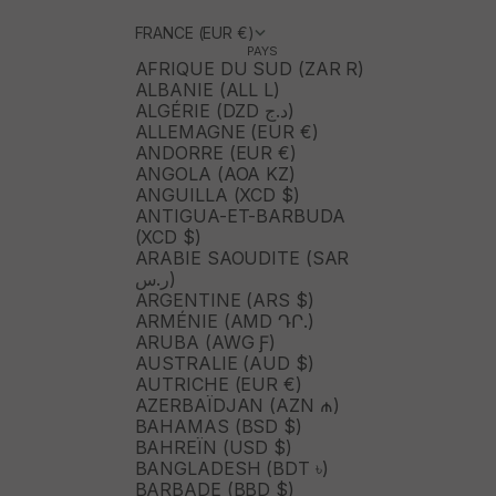
FRANCE (EUR €)
PAYS
AFRIQUE DU SUD (ZAR R)
ALBANIE (ALL L)
ALGÉRIE (DZD د.ج)
ALLEMAGNE (EUR €)
ANDORRE (EUR €)
ANGOLA (AOA KZ)
ANGUILLA (XCD $)
ANTIGUA-ET-BARBUDA
(XCD $)
ARABIE SAOUDITE (SAR
ر.س)
ARGENTINE (ARS $)
ARMÉNIE (AMD ԴՐ.)
ARUBA (AWG Ƒ)
AUSTRALIE (AUD $)
AUTRICHE (EUR €)
AZERBAÏDJAN (AZN ₼)
BAHAMAS (BSD $)
BAHREÏN (USD $)
BANGLADESH (BDT ৳)
BARBADE (BBD $)