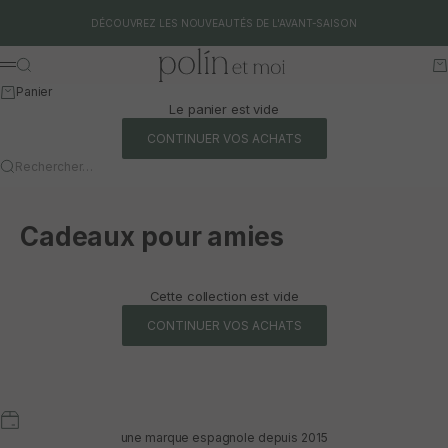
Aller au contenu
DÉCOUVREZ LES NOUVEAUTÉS DE L'AVANT-SAISON
Polín et moi
Rechercher
Pa
Menu
Panier
Le panier est vide
CONTINUER VOS ACHATS
Rechercher…
Cadeaux pour amies
Cette collection est vide
CONTINUER VOS ACHATS
une marque espagnole depuis 2015