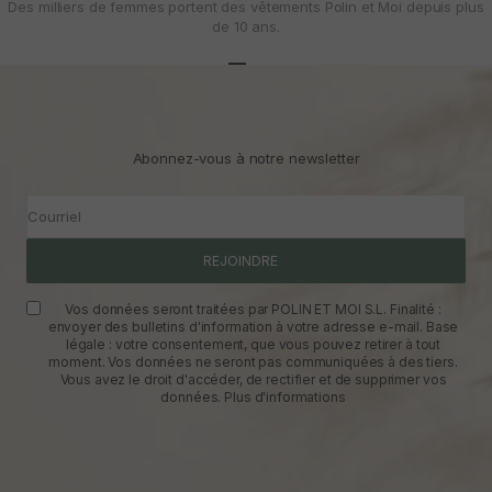
Des milliers de femmes portent des vêtements Polin et Moi depuis plus
de 10 ans.
Aller à l'article 1
Aller à l'article 2
Aller à l'article 3
Abonnez-vous à notre newsletter
Courriel
REJOINDRE
Vos données seront traitées par POLIN ET MOI S.L. Finalité :
envoyer des bulletins d'information à votre adresse e-mail. Base
légale : votre consentement, que vous pouvez retirer à tout
moment. Vos données ne seront pas communiquées à des tiers.
Vous avez le droit d'accéder, de rectifier et de supprimer vos
données.
Plus d'informations