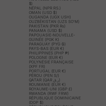
$)
NÉPAL (NPR RS.)
OMAN (USD $)
OUGANDA (UGX USH)
OUZBÉKISTAN (UZS SO'M)
PAKISTAN (PKR ₨)
PANAMA (USD $)
PAPOUASIE-NOUVELLE-
GUINÉE (PGK K)
PARAGUAY (PYG ₲)
PAYS-BAS (EUR €)
PHILIPPINES (PHP ₱)
POLOGNE (EUR €)
POLYNÉSIE FRANÇAISE
(XPF FR)
PORTUGAL (EUR €)
PÉROU (PEN S/)
QATAR (QAR ر.ق)
ROUMANIE (EUR €)
ROYAUME-UNI (GBP £)
RWANDA (RWF FRW)
RÉPUBLIQUE DOMINICAINE
(DOP $)