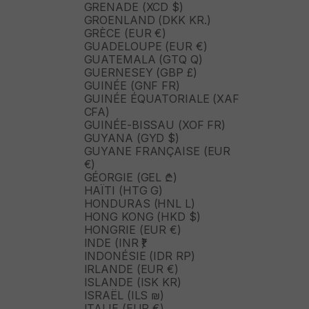
GRENADE (XCD $)
GROENLAND (DKK KR.)
GRÈCE (EUR €)
GUADELOUPE (EUR €)
GUATEMALA (GTQ Q)
GUERNESEY (GBP £)
GUINÉE (GNF FR)
GUINÉE ÉQUATORIALE (XAF
CFA)
GUINÉE-BISSAU (XOF FR)
GUYANA (GYD $)
GUYANE FRANÇAISE (EUR
€)
GÉORGIE (GEL ₾)
HAÏTI (HTG G)
HONDURAS (HNL L)
HONG KONG (HKD $)
HONGRIE (EUR €)
INDE (INR ₹)
INDONÉSIE (IDR RP)
IRLANDE (EUR €)
ISLANDE (ISK KR)
ISRAËL (ILS ₪)
ITALIE (EUR €)