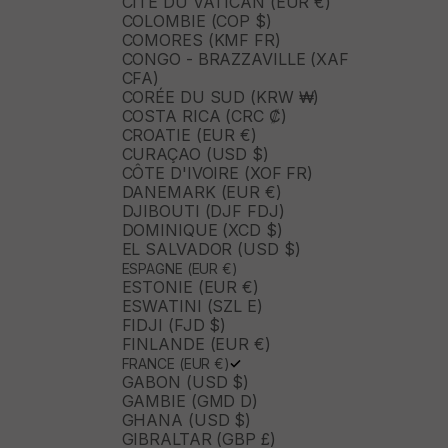
CITÉ DU VATICAN (EUR €)
COLOMBIE (COP $)
COMORES (KMF FR)
CONGO - BRAZZAVILLE (XAF
CFA)
CORÉE DU SUD (KRW ₩)
COSTA RICA (CRC ₡)
CROATIE (EUR €)
CURAÇAO (USD $)
CÔTE D'IVOIRE (XOF FR)
DANEMARK (EUR €)
DJIBOUTI (DJF FDJ)
DOMINIQUE (XCD $)
EL SALVADOR (USD $)
ESPAGNE (EUR €)
ESTONIE (EUR €)
ESWATINI (SZL E)
FIDJI (FJD $)
FINLANDE (EUR €)
FRANCE (EUR €)
GABON (USD $)
GAMBIE (GMD D)
GHANA (USD $)
GIBRALTAR (GBP £)