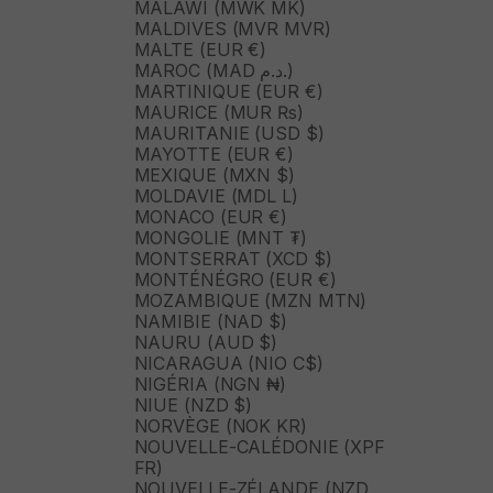
MALAWI (MWK MK)
MALDIVES (MVR MVR)
MALTE (EUR €)
MAROC (MAD د.م.)
MARTINIQUE (EUR €)
MAURICE (MUR ₨)
MAURITANIE (USD $)
MAYOTTE (EUR €)
MEXIQUE (MXN $)
MOLDAVIE (MDL L)
MONACO (EUR €)
MONGOLIE (MNT ₮)
MONTSERRAT (XCD $)
MONTÉNÉGRO (EUR €)
MOZAMBIQUE (MZN MTN)
NAMIBIE (NAD $)
NAURU (AUD $)
NICARAGUA (NIO C$)
NIGÉRIA (NGN ₦)
NIUE (NZD $)
NORVÈGE (NOK KR)
NOUVELLE-CALÉDONIE (XPF
FR)
NOUVELLE-ZÉLANDE (NZD