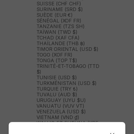
SUISSE (CHF CHF)
SURINAME (SRD $)
SUÈDE (EUR €)
SÉNÉGAL (XOF FR)
TANZANIE (TZS SH)
TAÏWAN (TWD $)
TCHAD (XAF CFA)
THAÏLANDE (THB ฿)
TIMOR ORIENTAL (USD $)
TOGO (XOF FR)
TONGA (TOP T$)
TRINITÉ-ET-TOBAGO (TTD
$)
TUNISIE (USD $)
TURKMÉNISTAN (USD $)
TURQUIE (TRY ₺)
TUVALU (AUD $)
URUGUAY (UYU $U)
VANUATU (VUV VT)
VENEZUELA (USD $)
VIETNAM (VND ₫)
WALLIS-ET-FUTUNA (XPF
FR)