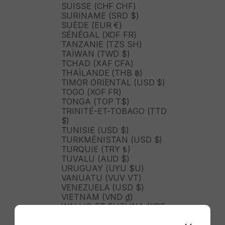
SUISSE (CHF CHF)
SURINAME (SRD $)
SUÈDE (EUR €)
SÉNÉGAL (XOF FR)
TANZANIE (TZS SH)
TAÏWAN (TWD $)
TCHAD (XAF CFA)
THAÏLANDE (THB ฿)
TIMOR ORIENTAL (USD $)
TOGO (XOF FR)
TONGA (TOP T$)
TRINITÉ-ET-TOBAGO (TTD
$)
TUNISIE (USD $)
TURKMÉNISTAN (USD $)
TURQUIE (TRY ₺)
TUVALU (AUD $)
URUGUAY (UYU $U)
VANUATU (VUV VT)
VENEZUELA (USD $)
VIETNAM (VND ₫)
WALLIS-ET-FUTUNA (XPF
FR)