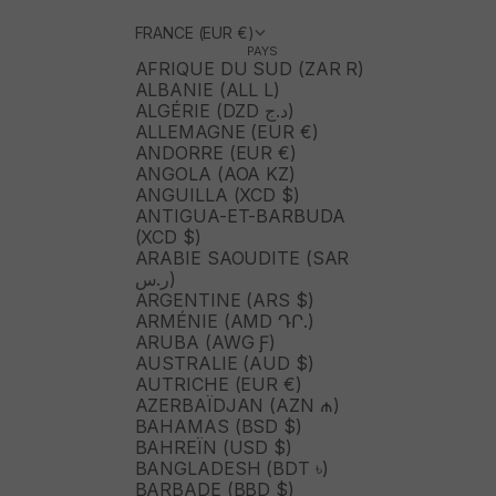
FRANCE (EUR €)
PAYS
AFRIQUE DU SUD (ZAR R)
ALBANIE (ALL L)
ALGÉRIE (DZD د.ج)
ALLEMAGNE (EUR €)
ANDORRE (EUR €)
ANGOLA (AOA KZ)
ANGUILLA (XCD $)
ANTIGUA-ET-BARBUDA
(XCD $)
ARABIE SAOUDITE (SAR
ر.س)
ARGENTINE (ARS $)
ARMÉNIE (AMD ԴՐ.)
ARUBA (AWG Ƒ)
AUSTRALIE (AUD $)
AUTRICHE (EUR €)
AZERBAÏDJAN (AZN ₼)
BAHAMAS (BSD $)
BAHREÏN (USD $)
BANGLADESH (BDT ৳)
BARBADE (BBD $)