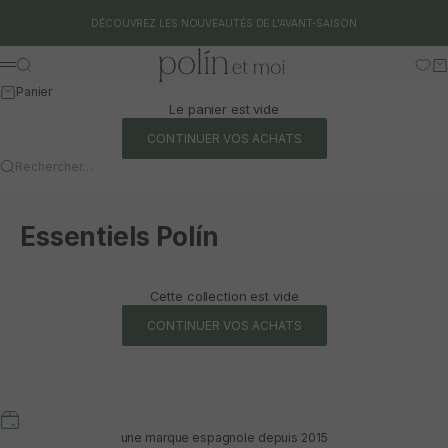
Aller au contenu
DÉCOUVREZ LES NOUVEAUTÉS DE L'AVANT-SAISON
Polín et moi
Rechercher
Pa
Menu
Panier
Le panier est vide
CONTINUER VOS ACHATS
Rechercher…
Essentiels Polín
Cette collection est vide
CONTINUER VOS ACHATS
une marque espagnole depuis 2015