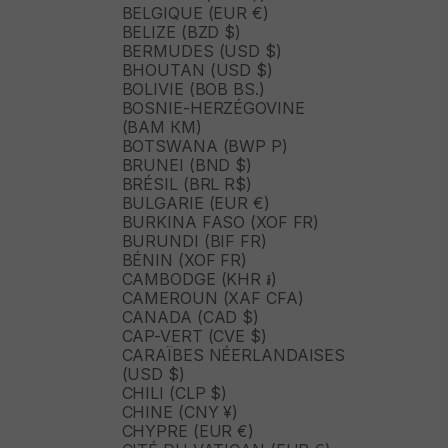
BELGIQUE (EUR €)
BELIZE (BZD $)
BERMUDES (USD $)
BHOUTAN (USD $)
BOLIVIE (BOB BS.)
BOSNIE-HERZÉGOVINE
(BAM КМ)
BOTSWANA (BWP P)
BRUNEI (BND $)
BRÉSIL (BRL R$)
BULGARIE (EUR €)
BURKINA FASO (XOF FR)
BURUNDI (BIF FR)
BÉNIN (XOF FR)
CAMBODGE (KHR ៛)
CAMEROUN (XAF CFA)
CANADA (CAD $)
CAP-VERT (CVE $)
CARAÏBES NÉERLANDAISES
(USD $)
CHILI (CLP $)
CHINE (CNY ¥)
CHYPRE (EUR €)