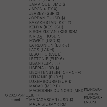
JAMAÏQUE (JMD $)
JAPON (JPY ¥)
JERSEY (GBP £)
JORDANIE (USD $)
KAZAKHSTAN (KZT ₸)
KENYA (KES KSH)
KIRGHIZISTAN (KGS SOM)
KIRIBATI (USD $)
KOWEÏT (USD $)
LA RÉUNION (EUR €)
LAOS (LAK ₭)
LESOTHO (LSL L)
LETTONIE (EUR €)
LIBAN (LBP ل.ل)
LIBÉRIA (LRD $)
LIECHTENSTEIN (CHF CHF)
LITUANIE (EUR €)
LUXEMBOURG (EUR €)
MACAO (MOP P)
FRANÇAIS
MACÉDOINE DU NORD (MKD
LANGUE
ДЕН)
© 2026 Polín
FRANÇAIS
MADAGASCAR (USD $)
et moi
ENGLISH
MALAISIE (MYR RM)