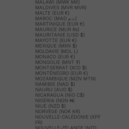
MALAWI (MWK MK)
MALDIVES (MVR MVR)
MALTE (EUR €)
MAROC (MAD د.م.)
MARTINIQUE (EUR €)
MAURICE (MUR ₨)
MAURITANIE (USD $)
MAYOTTE (EUR €)
MEXIQUE (MXN $)
MOLDAVIE (MDL L)
MONACO (EUR €)
MONGOLIE (MNT ₮)
MONTSERRAT (XCD $)
MONTÉNÉGRO (EUR €)
MOZAMBIQUE (MZN MTN)
NAMIBIE (NAD $)
NAURU (AUD $)
NICARAGUA (NIO C$)
NIGÉRIA (NGN ₦)
NIUE (NZD $)
NORVÈGE (NOK KR)
NOUVELLE-CALÉDONIE (XPF
FR)
NOUVELLE-ZÉLANDE (NZD