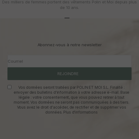
Des milliers de femmes portent des vêtements Polin et Moi depuis plus
de 10 ans.
Aller à l'article 1
Aller à l'article 2
Aller à l'article 3
Abonnez-vous à notre newsletter
Courriel
REJOINDRE
Vos données seront traitées par POLIN ET MOI S.L. Finalité :
envoyer des bulletins d'information à votre adresse e-mail. Base
légale : votre consentement, que vous pouvez retirer à tout
moment. Vos données ne seront pas communiquées à des tiers.
Vous avez le droit d'accéder, de rectifier et de supprimer vos
données.
Plus d'informations