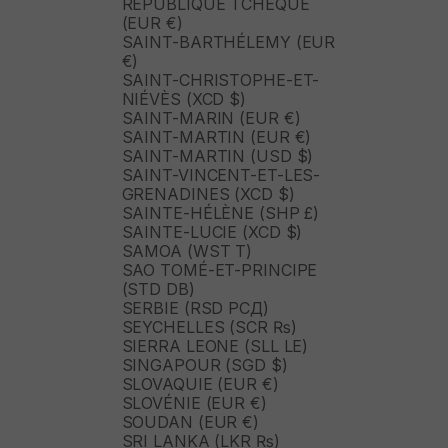
RÉPUBLIQUE TCHÈQUE
(EUR €)
SAINT-BARTHÉLEMY (EUR
€)
SAINT-CHRISTOPHE-ET-
NIÉVÈS (XCD $)
SAINT-MARIN (EUR €)
SAINT-MARTIN (EUR €)
SAINT-MARTIN (USD $)
SAINT-VINCENT-ET-LES-
GRENADINES (XCD $)
SAINTE-HÉLÈNE (SHP £)
SAINTE-LUCIE (XCD $)
SAMOA (WST T)
SAO TOMÉ-ET-PRINCIPE
(STD DB)
SERBIE (RSD РСД)
SEYCHELLES (SCR ₨)
SIERRA LEONE (SLL LE)
SINGAPOUR (SGD $)
SLOVAQUIE (EUR €)
SLOVÉNIE (EUR €)
SOUDAN (EUR €)
SRI LANKA (LKR ₨)