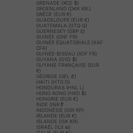
GRENADE (XCD $)
GROENLAND (DKK KR.)
GRÈCE (EUR €)
GUADELOUPE (EUR €)
GUATEMALA (GTQ Q)
GUERNESEY (GBP £)
GUINÉE (GNF FR)
GUINÉE ÉQUATORIALE (XAF
CFA)
GUINÉE-BISSAU (XOF FR)
GUYANA (GYD $)
GUYANE FRANÇAISE (EUR
€)
GÉORGIE (GEL ₾)
HAÏTI (HTG G)
HONDURAS (HNL L)
HONG KONG (HKD $)
HONGRIE (EUR €)
INDE (INR ₹)
INDONÉSIE (IDR RP)
IRLANDE (EUR €)
ISLANDE (ISK KR)
ISRAËL (ILS ₪)
ITALIE (EUR €)