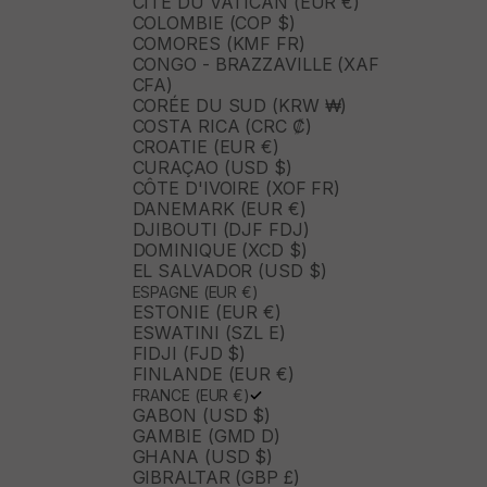
CITÉ DU VATICAN (EUR €)
COLOMBIE (COP $)
COMORES (KMF FR)
CONGO - BRAZZAVILLE (XAF
CFA)
CORÉE DU SUD (KRW ₩)
COSTA RICA (CRC ₡)
CROATIE (EUR €)
CURAÇAO (USD $)
CÔTE D'IVOIRE (XOF FR)
DANEMARK (EUR €)
DJIBOUTI (DJF FDJ)
DOMINIQUE (XCD $)
EL SALVADOR (USD $)
ESPAGNE (EUR €)
ESTONIE (EUR €)
ESWATINI (SZL E)
FIDJI (FJD $)
FINLANDE (EUR €)
FRANCE (EUR €)
GABON (USD $)
GAMBIE (GMD D)
GHANA (USD $)
GIBRALTAR (GBP £)