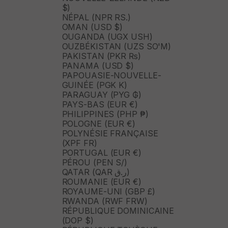
$)
NÉPAL (NPR RS.)
OMAN (USD $)
OUGANDA (UGX USH)
OUZBÉKISTAN (UZS SO'M)
PAKISTAN (PKR ₨)
PANAMA (USD $)
PAPOUASIE-NOUVELLE-
GUINÉE (PGK K)
PARAGUAY (PYG ₲)
PAYS-BAS (EUR €)
PHILIPPINES (PHP ₱)
POLOGNE (EUR €)
POLYNÉSIE FRANÇAISE
(XPF FR)
PORTUGAL (EUR €)
PÉROU (PEN S/)
QATAR (QAR ر.ق)
ROUMANIE (EUR €)
ROYAUME-UNI (GBP £)
RWANDA (RWF FRW)
RÉPUBLIQUE DOMINICAINE
(DOP $)