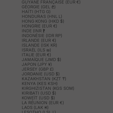
GUYANE FRANÇAISE (EUR €)
GÉORGIE (GEL ₾)
HAÏTI (HTG G)
HONDURAS (HNL L)
HONG KONG (HKD $)
HONGRIE (EUR €)
INDE (INR ₹)
INDONÉSIE (IDR RP)
IRLANDE (EUR €)
ISLANDE (ISK KR)
ISRAËL (ILS ₪)
ITALIE (EUR €)
JAMAÏQUE (JMD $)
JAPON (JPY ¥)
JERSEY (GBP £)
JORDANIE (USD $)
KAZAKHSTAN (KZT ₸)
KENYA (KES KSH)
KIRGHIZISTAN (KGS SOM)
KIRIBATI (USD $)
KOWEÏT (USD $)
LA RÉUNION (EUR €)
LAOS (LAK ₭)
LESOTHO (LSL L)