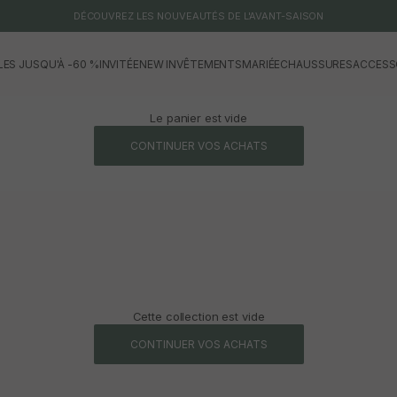
DÉCOUVREZ LES NOUVEAUTÉS DE L'AVANT-SAISON
LES JUSQU'À -60 %
INVITÉE
NEW IN
VÊTEMENTS
MARIÉE
CHAUSSURES
ACCESS
Le panier est vide
CONTINUER VOS ACHATS
Cette collection est vide
CONTINUER VOS ACHATS