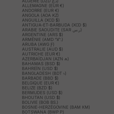
ALGÉRIE (DZD د.ج)
ALLEMAGNE (EUR €)
ANDORRE (EUR €)
ANGOLA (AOA KZ)
ANGUILLA (XCD $)
ANTIGUA-ET-BARBUDA (XCD $)
ARABIE SAOUDITE (SAR ر.س)
ARGENTINE (ARS $)
ARMÉNIE (AMD ԴՐ.)
ARUBA (AWG Ƒ)
AUSTRALIE (AUD $)
AUTRICHE (EUR €)
AZERBAÏDJAN (AZN ₼)
BAHAMAS (BSD $)
BAHREÏN (USD $)
BANGLADESH (BDT ৳)
BARBADE (BBD $)
BELGIQUE (EUR €)
BELIZE (BZD $)
BERMUDES (USD $)
BHOUTAN (USD $)
BOLIVIE (BOB BS.)
BOSNIE-HERZÉGOVINE (BAM КМ)
BOTSWANA (BWP P)