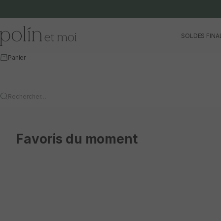
Aller au contenu
Polín et moi
SOLDES FINA
Panier
Rechercher…
Favoris du moment