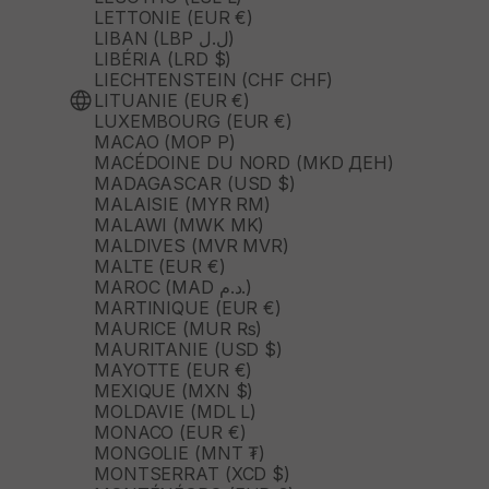
LETTONIE (EUR €)
LIBAN (LBP ل.ل)
LIBÉRIA (LRD $)
LIECHTENSTEIN (CHF CHF)
LITUANIE (EUR €)
LUXEMBOURG (EUR €)
MACAO (MOP P)
MACÉDOINE DU NORD (MKD ДЕН)
MADAGASCAR (USD $)
MALAISIE (MYR RM)
MALAWI (MWK MK)
MALDIVES (MVR MVR)
MALTE (EUR €)
MAROC (MAD د.م.)
MARTINIQUE (EUR €)
MAURICE (MUR ₨)
MAURITANIE (USD $)
MAYOTTE (EUR €)
MEXIQUE (MXN $)
MOLDAVIE (MDL L)
MONACO (EUR €)
MONGOLIE (MNT ₮)
MONTSERRAT (XCD $)