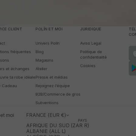
ICE CLIENT
POLÍN ET MOI
JURIDIQUE
TÉL
CO
act
Univers Polín
Aviso Legal
tions fréquentes
Blog
Politique de
confidentialité
isons
Magasins
Cookies
urs et échanges
Atelier
uvre ta robe idéale
Presse et médias
e Cadeau
Rejoignez l'équipe
B2B/Commerce de gros
Subventions
et moi
FRANCE (EUR €)
PAYS
AFRIQUE DU SUD (ZAR R)
ALBANIE (ALL L)