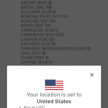
BRUNEI (BND $)
BRÉSIL (BRL R$)
BULGARIE (EUR €)
BURKINA FASO (XOF FR)
BURUNDI (BIF FR)
BÉNIN (XOF FR)
CAMBODGE (KHR ៛)
CAMEROUN (XAF CFA)
CANADA (CAD $)
CAP-VERT (CVE $)
CARAÏBES NÉERLANDAISES (USD $)
CHILI (CLP $)
CHINE (CNY ¥)
CHYPRE (EUR €)
CITÉ DU VATICAN (EUR €)
COLOMBIE (COP $)
COMORES (KMF FR)
CONGO - BRAZZAVILLE (XAF CFA)
CORÉE DU SUD (KRW ₩)
COSTA RICA (CRC ₡)
Change country/region
Your location is set to
CROATIE (EUR €)
CURAÇAO (USD $)
United States
CÔTE D'IVOIRE (XOF FR)
Buy in
USD