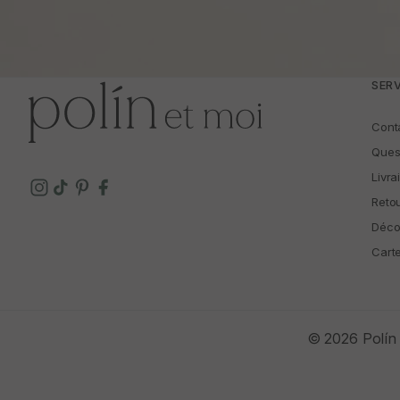
SERV
Cont
Ques
Livra
Reto
Déco
Cart
© 2026 Polín 