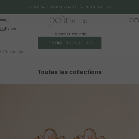
Aller au contenu
DÉCOUVREZ LES NOUVEAUTÉS DE L'AVANT-SAISON
Polín et moi
Rechercher
Pa
Menu
Panier
Le panier est vide
CONTINUER VOS ACHATS
Rechercher…
Toutes les collections