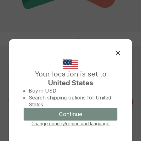
Le jour se lève
Your location is set to
United States
Change country/region
Buy in
USD
Search shipping options for
United
States
Continue
Continue
Change country/region and language
Cancel