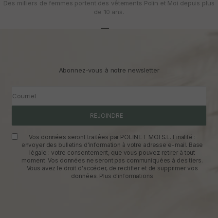
Des milliers de femmes portent des vêtements Polin et Moi depuis plus
de 10 ans.
Aller à l'article 1
Aller à l'article 2
Aller à l'article 3
Abonnez-vous à notre newsletter
Courriel
REJOINDRE
Vos données seront traitées par POLIN ET MOI S.L. Finalité :
envoyer des bulletins d'information à votre adresse e-mail. Base
légale : votre consentement, que vous pouvez retirer à tout
moment. Vos données ne seront pas communiquées à des tiers.
Vous avez le droit d'accéder, de rectifier et de supprimer vos
données.
Plus d'informations