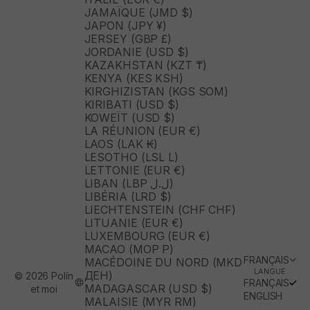
JAMAÏQUE (JMD $)
JAPON (JPY ¥)
JERSEY (GBP £)
JORDANIE (USD $)
KAZAKHSTAN (KZT ₸)
KENYA (KES KSH)
KIRGHIZISTAN (KGS SOM)
KIRIBATI (USD $)
KOWEÏT (USD $)
LA RÉUNION (EUR €)
LAOS (LAK ₭)
LESOTHO (LSL L)
LETTONIE (EUR €)
LIBAN (LBP ل.ل)
LIBÉRIA (LRD $)
LIECHTENSTEIN (CHF CHF)
LITUANIE (EUR €)
LUXEMBOURG (EUR €)
MACAO (MOP P)
FRANÇAIS
MACÉDOINE DU NORD (MKD
LANGUE
ДЕН)
© 2026 Polín
FRANÇAIS
MADAGASCAR (USD $)
et moi
ENGLISH
MALAISIE (MYR RM)