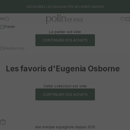
Aller au contenu
DÉCOUVREZ LES NOUVEAUTÉS DE L'AVANT-SAISON
Polín et moi
Rechercher
Pa
Menu
Panier
Le panier est vide
CONTINUER VOS ACHATS
Rechercher…
Les favoris d'Eugenia Osborne
Cette collection est vide
CONTINUER VOS ACHATS
une marque espagnole depuis 2015