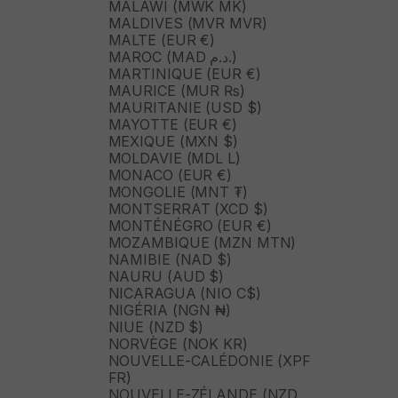
MALAWI (MWK MK)
MALDIVES (MVR MVR)
MALTE (EUR €)
MAROC (MAD د.م.)
MARTINIQUE (EUR €)
MAURICE (MUR ₨)
MAURITANIE (USD $)
MAYOTTE (EUR €)
MEXIQUE (MXN $)
MOLDAVIE (MDL L)
MONACO (EUR €)
MONGOLIE (MNT ₮)
MONTSERRAT (XCD $)
MONTÉNÉGRO (EUR €)
MOZAMBIQUE (MZN MTN)
NAMIBIE (NAD $)
NAURU (AUD $)
NICARAGUA (NIO C$)
NIGÉRIA (NGN ₦)
NIUE (NZD $)
NORVÈGE (NOK KR)
NOUVELLE-CALÉDONIE (XPF
FR)
NOUVELLE-ZÉLANDE (NZD