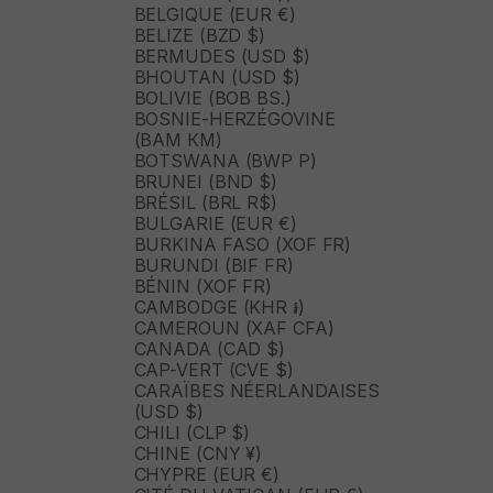
BELGIQUE (EUR €)
BELIZE (BZD $)
BERMUDES (USD $)
BHOUTAN (USD $)
BOLIVIE (BOB BS.)
BOSNIE-HERZÉGOVINE
(BAM КМ)
BOTSWANA (BWP P)
BRUNEI (BND $)
BRÉSIL (BRL R$)
BULGARIE (EUR €)
BURKINA FASO (XOF FR)
BURUNDI (BIF FR)
BÉNIN (XOF FR)
CAMBODGE (KHR ៛)
CAMEROUN (XAF CFA)
CANADA (CAD $)
CAP-VERT (CVE $)
CARAÏBES NÉERLANDAISES
(USD $)
CHILI (CLP $)
CHINE (CNY ¥)
CHYPRE (EUR €)