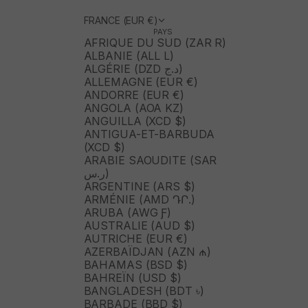
FRANCE (EUR €)
PAYS
AFRIQUE DU SUD (ZAR R)
ALBANIE (ALL L)
ALGÉRIE (DZD د.ج)
ALLEMAGNE (EUR €)
ANDORRE (EUR €)
ANGOLA (AOA KZ)
ANGUILLA (XCD $)
ANTIGUA-ET-BARBUDA
(XCD $)
ARABIE SAOUDITE (SAR
ر.س)
ARGENTINE (ARS $)
ARMÉNIE (AMD ԴՐ.)
ARUBA (AWG Ƒ)
AUSTRALIE (AUD $)
AUTRICHE (EUR €)
AZERBAÏDJAN (AZN ₼)
BAHAMAS (BSD $)
BAHREÏN (USD $)
BANGLADESH (BDT ৳)
BARBADE (BBD $)