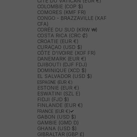
CITÉ DU VATICAN (EUR €)
COLOMBIE (COP $)
COMORES (KMF FR)
CONGO - BRAZZAVILLE (XAF
CFA)
CORÉE DU SUD (KRW ₩)
COSTA RICA (CRC ₡)
CROATIE (EUR €)
CURAÇAO (USD $)
CÔTE D'IVOIRE (XOF FR)
DANEMARK (EUR €)
DJIBOUTI (DJF FDJ)
DOMINIQUE (XCD $)
EL SALVADOR (USD $)
ESPAGNE (EUR €)
ESTONIE (EUR €)
ESWATINI (SZL E)
FIDJI (FJD $)
FINLANDE (EUR €)
FRANCE (EUR €)
GABON (USD $)
GAMBIE (GMD D)
GHANA (USD $)
GIBRALTAR (GBP £)