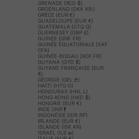
GRENADE (XCD $)
GROENLAND (DKK KR.)
GRÈCE (EUR €)
GUADELOUPE (EUR €)
GUATEMALA (GTQ Q)
GUERNESEY (GBP £)
GUINÉE (GNF FR)
GUINÉE ÉQUATORIALE (XAF
CFA)
GUINÉE-BISSAU (XOF FR)
GUYANA (GYD $)
GUYANE FRANÇAISE (EUR
€)
GÉORGIE (GEL ₾)
HAÏTI (HTG G)
HONDURAS (HNL L)
HONG KONG (HKD $)
HONGRIE (EUR €)
INDE (INR ₹)
INDONÉSIE (IDR RP)
IRLANDE (EUR €)
ISLANDE (ISK KR)
ISRAËL (ILS ₪)
ITALIE (EUR €)