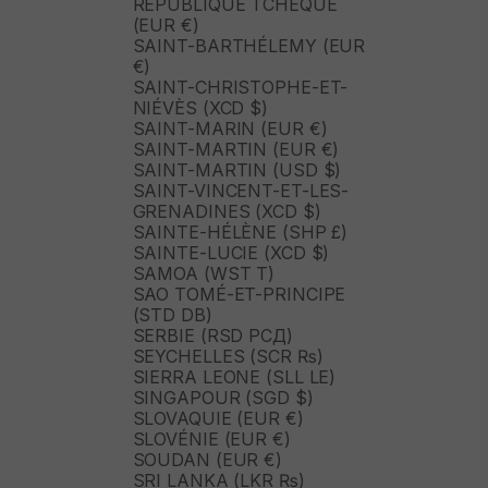
RÉPUBLIQUE TCHÈQUE
(EUR €)
SAINT-BARTHÉLEMY (EUR
€)
SAINT-CHRISTOPHE-ET-
NIÉVÈS (XCD $)
SAINT-MARIN (EUR €)
SAINT-MARTIN (EUR €)
SAINT-MARTIN (USD $)
SAINT-VINCENT-ET-LES-
GRENADINES (XCD $)
SAINTE-HÉLÈNE (SHP £)
SAINTE-LUCIE (XCD $)
SAMOA (WST T)
SAO TOMÉ-ET-PRINCIPE
(STD DB)
SERBIE (RSD РСД)
SEYCHELLES (SCR ₨)
SIERRA LEONE (SLL LE)
SINGAPOUR (SGD $)
SLOVAQUIE (EUR €)
SLOVÉNIE (EUR €)
SOUDAN (EUR €)
SRI LANKA (LKR ₨)