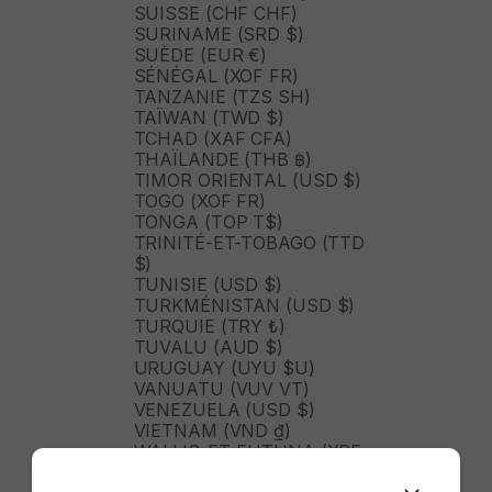
SUISSE (CHF CHF)
SURINAME (SRD $)
SUÈDE (EUR €)
SÉNÉGAL (XOF FR)
TANZANIE (TZS SH)
TAÏWAN (TWD $)
TCHAD (XAF CFA)
THAÏLANDE (THB ฿)
TIMOR ORIENTAL (USD $)
TOGO (XOF FR)
TONGA (TOP T$)
TRINITÉ-ET-TOBAGO (TTD
$)
TUNISIE (USD $)
TURKMÉNISTAN (USD $)
TURQUIE (TRY ₺)
TUVALU (AUD $)
URUGUAY (UYU $U)
VANUATU (VUV VT)
VENEZUELA (USD $)
VIETNAM (VND ₫)
WALLIS-ET-FUTUNA (XPF
FR)