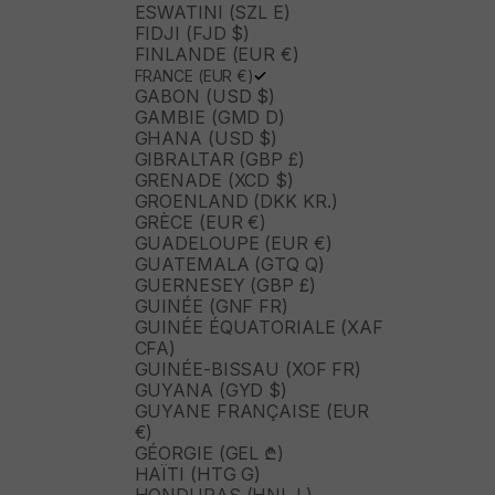
ESWATINI (SZL E)
FIDJI (FJD $)
FINLANDE (EUR €)
FRANCE (EUR €)
GABON (USD $)
GAMBIE (GMD D)
GHANA (USD $)
GIBRALTAR (GBP £)
GRENADE (XCD $)
GROENLAND (DKK KR.)
GRÈCE (EUR €)
GUADELOUPE (EUR €)
GUATEMALA (GTQ Q)
GUERNESEY (GBP £)
GUINÉE (GNF FR)
GUINÉE ÉQUATORIALE (XAF
CFA)
GUINÉE-BISSAU (XOF FR)
GUYANA (GYD $)
GUYANE FRANÇAISE (EUR
€)
GÉORGIE (GEL ₾)
HAÏTI (HTG G)
HONDURAS (HNL L)