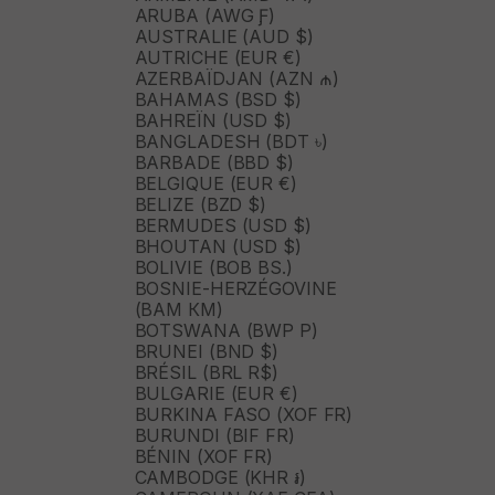
ARUBA (AWG Ƒ)
AUSTRALIE (AUD $)
AUTRICHE (EUR €)
AZERBAÏDJAN (AZN ₼)
BAHAMAS (BSD $)
BAHREÏN (USD $)
BANGLADESH (BDT ৳)
BARBADE (BBD $)
BELGIQUE (EUR €)
BELIZE (BZD $)
BERMUDES (USD $)
BHOUTAN (USD $)
BOLIVIE (BOB BS.)
BOSNIE-HERZÉGOVINE
(BAM КМ)
BOTSWANA (BWP P)
BRUNEI (BND $)
BRÉSIL (BRL R$)
BULGARIE (EUR €)
BURKINA FASO (XOF FR)
BURUNDI (BIF FR)
BÉNIN (XOF FR)
CAMBODGE (KHR ៛)