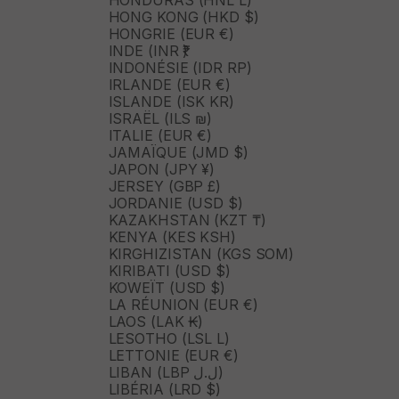
HONG KONG (HKD $)
HONGRIE (EUR €)
INDE (INR ₹)
INDONÉSIE (IDR RP)
IRLANDE (EUR €)
ISLANDE (ISK KR)
ISRAËL (ILS ₪)
ITALIE (EUR €)
JAMAÏQUE (JMD $)
JAPON (JPY ¥)
JERSEY (GBP £)
JORDANIE (USD $)
KAZAKHSTAN (KZT ₸)
KENYA (KES KSH)
KIRGHIZISTAN (KGS SOM)
KIRIBATI (USD $)
KOWEÏT (USD $)
LA RÉUNION (EUR €)
LAOS (LAK ₭)
LESOTHO (LSL L)
LETTONIE (EUR €)
LIBAN (LBP ل.ل)
LIBÉRIA (LRD $)