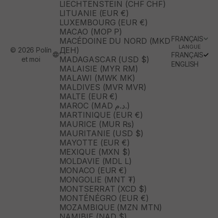
LIECHTENSTEIN (CHF CHF)
LITUANIE (EUR €)
LUXEMBOURG (EUR €)
MACAO (MOP P)
FRANÇAIS
MACÉDOINE DU NORD (MKD
LANGUE
ДЕН)
© 2026 Polín
FRANÇAIS
MADAGASCAR (USD $)
et moi
ENGLISH
MALAISIE (MYR RM)
MALAWI (MWK MK)
MALDIVES (MVR MVR)
MALTE (EUR €)
MAROC (MAD د.م.)
MARTINIQUE (EUR €)
MAURICE (MUR ₨)
MAURITANIE (USD $)
MAYOTTE (EUR €)
MEXIQUE (MXN $)
MOLDAVIE (MDL L)
MONACO (EUR €)
MONGOLIE (MNT ₮)
MONTSERRAT (XCD $)
MONTÉNÉGRO (EUR €)
MOZAMBIQUE (MZN MTN)
NAMIBIE (NAD $)