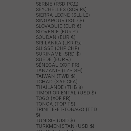
SERBIE (RSD РСД)
SEYCHELLES (SCR ₨)
SIERRA LEONE (SLL LE)
SINGAPOUR (SGD $)
SLOVAQUIE (EUR €)
SLOVÉNIE (EUR €)
SOUDAN (EUR €)
SRI LANKA (LKR ₨)
SUISSE (CHF CHF)
SURINAME (SRD $)
SUÈDE (EUR €)
SÉNÉGAL (XOF FR)
TANZANIE (TZS SH)
TAÏWAN (TWD $)
TCHAD (XAF CFA)
THAÏLANDE (THB ฿)
TIMOR ORIENTAL (USD $)
TOGO (XOF FR)
TONGA (TOP T$)
TRINITÉ-ET-TOBAGO (TTD
$)
TUNISIE (USD $)
TURKMÉNISTAN (USD $)