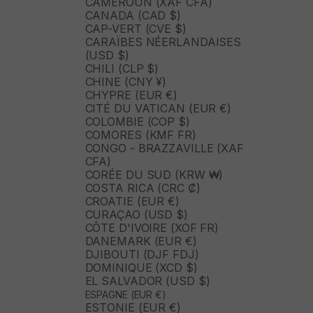
CAMEROUN (XAF CFA)
CANADA (CAD $)
CAP-VERT (CVE $)
CARAÏBES NÉERLANDAISES
(USD $)
CHILI (CLP $)
CHINE (CNY ¥)
CHYPRE (EUR €)
CITÉ DU VATICAN (EUR €)
COLOMBIE (COP $)
COMORES (KMF FR)
CONGO - BRAZZAVILLE (XAF
CFA)
CORÉE DU SUD (KRW ₩)
COSTA RICA (CRC ₡)
CROATIE (EUR €)
CURAÇAO (USD $)
CÔTE D'IVOIRE (XOF FR)
DANEMARK (EUR €)
DJIBOUTI (DJF FDJ)
DOMINIQUE (XCD $)
EL SALVADOR (USD $)
ESPAGNE (EUR €)
ESTONIE (EUR €)