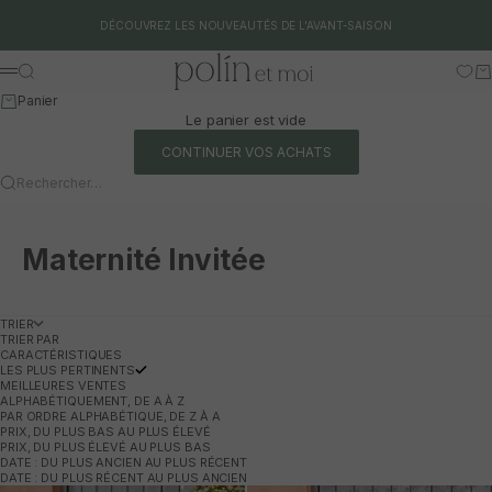
Aller au contenu
DÉCOUVREZ LES NOUVEAUTÉS DE L'AVANT-SAISON
Polín et moi
Rechercher
Pa
Menu
Panier
Le panier est vide
CONTINUER VOS ACHATS
Rechercher…
Maternité Invitée
TRIER
TRIER PAR
CARACTÉRISTIQUES
LES PLUS PERTINENTS
MEILLEURES VENTES
ALPHABÉTIQUEMENT, DE A À Z
PAR ORDRE ALPHABÉTIQUE, DE Z À A
PRIX, DU PLUS BAS AU PLUS ÉLEVÉ
PRIX, DU PLUS ÉLEVÉ AU PLUS BAS
DATE : DU PLUS ANCIEN AU PLUS RÉCENT
DATE : DU PLUS RÉCENT AU PLUS ANCIEN