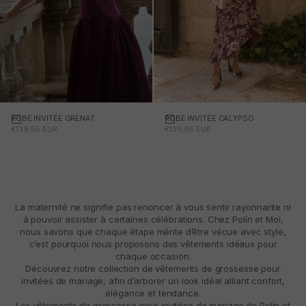
ROBE INVITÉE GRENAT
Choisissez des options
ROBE INVITÉE CALYPSO
Choisissez des options
PRIX PROMOTIONNEL
PRIX PROMOTIONNEL
€139,95 EUR
€139,95 EUR
La maternité ne signifie pas renoncer à vous sentir rayonnante ni
à pouvoir assister à certaines célébrations. Chez
Polín et Moi
,
nous savons que chaque étape mérite d’être vécue avec style,
c’est pourquoi nous proposons des vêtements idéaux pour
chaque occasion.
Découvrez notre collection de vêtements de grossesse pour
invitées de mariage, afin d’arborer un look idéal alliant confort,
élégance et tendance.
Les vêtements de grossesse pour invitées de mariage de Polín et