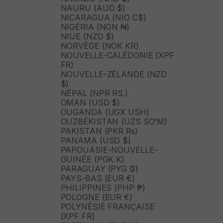
NAURU (AUD $)
NICARAGUA (NIO C$)
NIGÉRIA (NGN ₦)
NIUE (NZD $)
NORVÈGE (NOK KR)
NOUVELLE-CALÉDONIE (XPF
FR)
NOUVELLE-ZÉLANDE (NZD
$)
NÉPAL (NPR RS.)
OMAN (USD $)
OUGANDA (UGX USH)
OUZBÉKISTAN (UZS SO'M)
PAKISTAN (PKR ₨)
PANAMA (USD $)
PAPOUASIE-NOUVELLE-
GUINÉE (PGK K)
PARAGUAY (PYG ₲)
PAYS-BAS (EUR €)
PHILIPPINES (PHP ₱)
POLOGNE (EUR €)
POLYNÉSIE FRANÇAISE
(XPF FR)