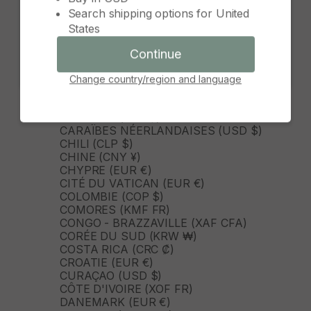
BRÉSIL (BRL R$)
Search shipping options for
United
Continue
BULGARIE (EUR €)
States
BURKINA FASO (XOF FR)
Cancel
BURUNDI (BIF FR)
Continue
BÉNIN (XOF FR)
CAMBODGE (KHR ៛)
Change country/region and language
CAMEROUN (XAF CFA)
CANADA (CAD $)
CAP-VERT (CVE $)
CARAÏBES NÉERLANDAISES (USD $)
CHILI (CLP $)
CHINE (CNY ¥)
CHYPRE (EUR €)
CITÉ DU VATICAN (EUR €)
COLOMBIE (COP $)
COMORES (KMF FR)
CONGO - BRAZZAVILLE (XAF CFA)
CORÉE DU SUD (KRW ₩)
COSTA RICA (CRC ₡)
CROATIE (EUR €)
CURAÇAO (USD $)
CÔTE D'IVOIRE (XOF FR)
DANEMARK (EUR €)