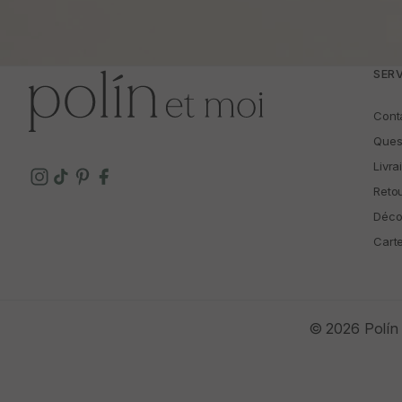
légèreté pendant tout l’événement
Pour une robe de mariée destinée à un
exprime l’élégance avec une allure plus
SERV
Parce que c’est miser sur la qualité, l
Cont
soignées, la sélection de t
Ques
Livra
Reto
Déco
Cart
© 2026 Polín 