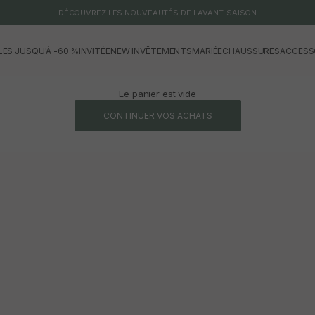
DÉCOUVREZ LES NOUVEAUTÉS DE L'AVANT-SAISON
LES JUSQU'À -60 %
INVITÉE
NEW IN
VÊTEMENTS
MARIÉE
CHAUSSURES
ACCESS
Le panier est vide
CONTINUER VOS ACHATS