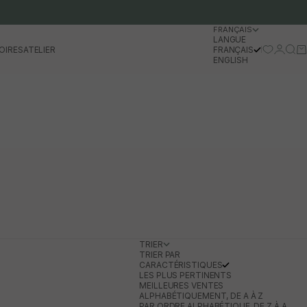
FRANÇAIS
LANGUE
Se conn
Rech
Pa
OIRES
ATELIER
FRANÇAIS
ENGLISH
TRIER
TRIER PAR
CARACTÉRISTIQUES
LES PLUS PERTINENTS
MEILLEURES VENTES
ALPHABÉTIQUEMENT, DE A À Z
PAR ORDRE ALPHABÉTIQUE, DE Z À A