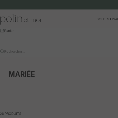
Aller au contenu
Polín et moi
SOLDES FINA
Panier
Rechercher…
MARIÉE
26 PRODUITS