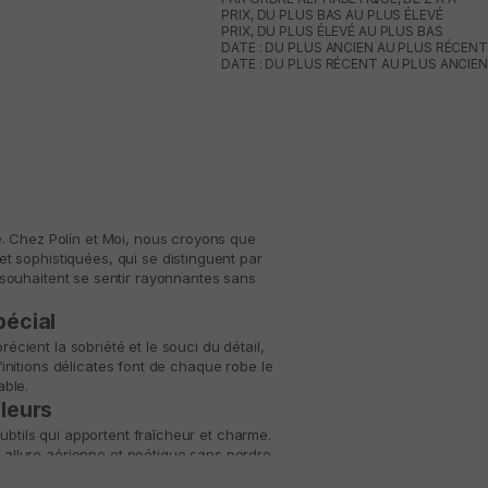
PRIX, DU PLUS BAS AU PLUS ÉLEVÉ
PRIX, DU PLUS ÉLEVÉ AU PLUS BAS
DATE : DU PLUS ANCIEN AU PLUS RÉCENT
DATE : DU PLUS RÉCENT AU PLUS ANCIEN
té. Chez
Polín et Moi
, nous croyons que
et sophistiquées, qui se distinguent par
 souhaitent se sentir rayonnantes sans
pécial
cient la sobriété et le souci du détail,
initions délicates font de chaque robe le
able.
leurs
ubtils qui apportent fraîcheur et charme.
e allure aérienne et poétique sans perdre