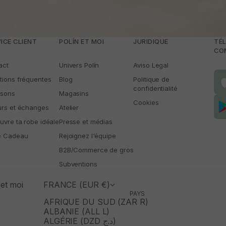
. Elles constituent également une excellente option pour celles qui préfè
Quelles options choisir pour un mariage civil ?
 mariage civil, nous recommandons des robes courtes, midi ou longues 
 polyvalente et décontractée. Les robes courtes ou longues sans traîne 
choix de la cérémonie et permettent également de varier les
accessoire
ICE CLIENT
POLÍN ET MOI
JURIDIQUE
TÉL
Pourquoi choisir une robe de mariée conçue en Espagne ?
CO
a tradition et l’artisanat local. Les robes conçues et confectionnées en Es
act
Univers Polín
Aviso Legal
issus haut de gamme et l’attention portée à chaque détail, garantissant 
tions fréquentes
Blog
Politique de
confidentialité
isons
Magasins
Cookies
urs et échanges
Atelier
uvre ta robe idéale
Presse et médias
e Cadeau
Rejoignez l'équipe
B2B/Commerce de gros
Subventions
et moi
FRANCE (EUR €)
PAYS
AFRIQUE DU SUD (ZAR R)
ALBANIE (ALL L)
ALGÉRIE (DZD د.ج)