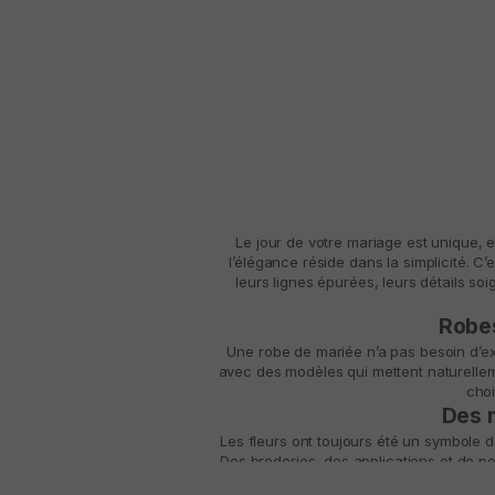
Le jour de votre mariage est unique, e
l’élégance réside dans la simplicité. C
leurs lignes épurées, leurs détails s
Robes
Une robe de mariée n’a pas besoin d’exc
avec des modèles qui mettent naturelleme
choi
Des 
Les fleurs ont toujours été un symbole d
Des broderies, des applications et de pe