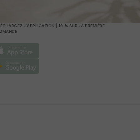
rent un style moderne et pratique.
sans traîne. Ce type de robe de mariée
offrent davantage de polyvalence dans le
s
.
ÉCHARGEZ L'APPLICATION | 10 % SUR LA PREMIÈRE
MMANDE
pagne se distinguent par leurs finitions
un modèle unique et spécial.