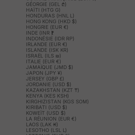
GÉORGIE (GEL ₾)
HAÏTI (HTG G)
HONDURAS (HNL L)
HONG KONG (HKD $)
HONGRIE (EUR €)
INDE (INR ₹)
INDONÉSIE (IDR RP)
IRLANDE (EUR €)
ISLANDE (ISK KR)
ISRAËL (ILS ₪)
ITALIE (EUR €)
JAMAÏQUE (JMD $)
JAPON (JPY ¥)
JERSEY (GBP £)
JORDANIE (USD $)
KAZAKHSTAN (KZT ₸)
KENYA (KES KSH)
KIRGHIZISTAN (KGS SOM)
KIRIBATI (USD $)
KOWEÏT (USD $)
LA RÉUNION (EUR €)
LAOS (LAK ₭)
LESOTHO (LSL L)