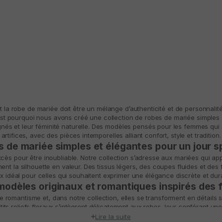
t la robe de mariée doit être un mélange d’authenticité et de personnali
’est pourquoi nous avons créé une collection de robes de mariée simples 
oignés et leur féminité naturelle. Des modèles pensés pour les femmes qui
artifices, avec des pièces intemporelles alliant confort, style et tradition.
 de mariée simples et élégantes pour un jour s
ès pour être inoubliable. Notre collection s’adresse aux mariées qui appré
nt la silhouette en valeur. Des tissus légers, des coupes fluides et des f
x idéal pour celles qui souhaitent exprimer une élégance discrète et dur
modèles originaux et romantiques inspirés des f
e romantisme et, dans notre collection, elles se transforment en détails s
tits reliefs floraux s’intègrent délicatement aux robes, leur conférant un
l’essence minimaliste qui nous caractérise.
Lire la suite