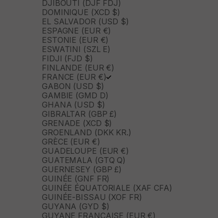
DJIBOUTI (DJF FDJ)
DOMINIQUE (XCD $)
EL SALVADOR (USD $)
ESPAGNE (EUR €)
ESTONIE (EUR €)
ESWATINI (SZL E)
FIDJI (FJD $)
FINLANDE (EUR €)
FRANCE (EUR €)
GABON (USD $)
GAMBIE (GMD D)
GHANA (USD $)
GIBRALTAR (GBP £)
GRENADE (XCD $)
GROENLAND (DKK KR.)
GRÈCE (EUR €)
GUADELOUPE (EUR €)
GUATEMALA (GTQ Q)
GUERNESEY (GBP £)
GUINÉE (GNF FR)
GUINÉE ÉQUATORIALE (XAF CFA)
GUINÉE-BISSAU (XOF FR)
GUYANA (GYD $)
GUYANE FRANÇAISE (EUR €)