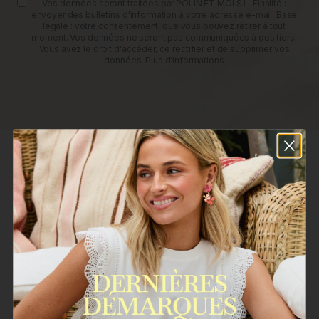
Vos données seront traitées par POLIN ET MOI S.L. Finalité :
envoyer des bulletins d'information à votre adresse e-mail. Base
légale : votre consentement, que vous pouvez retirer à tout
moment. Vos données ne seront pas communiquées à des tiers.
Vous avez le droit d'accéder, de rectifier et de supprimer vos
données.
Plus d'informations
SERVICE CLIENT
POLÍN ET MOI