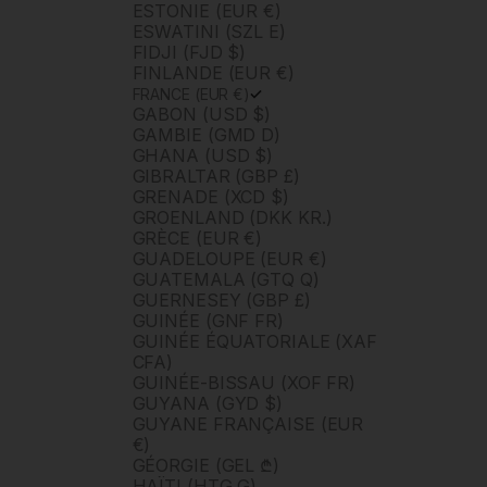
ESTONIE (EUR €)
ESWATINI (SZL E)
FIDJI (FJD $)
FINLANDE (EUR €)
FRANCE (EUR €)
GABON (USD $)
GAMBIE (GMD D)
GHANA (USD $)
GIBRALTAR (GBP £)
GRENADE (XCD $)
GROENLAND (DKK KR.)
GRÈCE (EUR €)
GUADELOUPE (EUR €)
GUATEMALA (GTQ Q)
GUERNESEY (GBP £)
GUINÉE (GNF FR)
GUINÉE ÉQUATORIALE (XAF
CFA)
GUINÉE-BISSAU (XOF FR)
GUYANA (GYD $)
GUYANE FRANÇAISE (EUR
€)
GÉORGIE (GEL ₾)
HAÏTI (HTG G)