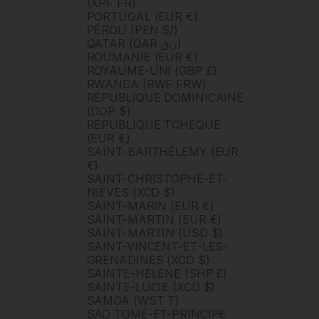
(XPF FR)
PORTUGAL (EUR €)
PÉROU (PEN S/)
QATAR (QAR ر.ق)
ROUMANIE (EUR €)
ROYAUME-UNI (GBP £)
RWANDA (RWF FRW)
RÉPUBLIQUE DOMINICAINE
(DOP $)
RÉPUBLIQUE TCHÈQUE
(EUR €)
SAINT-BARTHÉLEMY (EUR
€)
SAINT-CHRISTOPHE-ET-
NIÉVÈS (XCD $)
SAINT-MARIN (EUR €)
SAINT-MARTIN (EUR €)
SAINT-MARTIN (USD $)
SAINT-VINCENT-ET-LES-
GRENADINES (XCD $)
SAINTE-HÉLÈNE (SHP £)
SAINTE-LUCIE (XCD $)
SAMOA (WST T)
SAO TOMÉ-ET-PRINCIPE