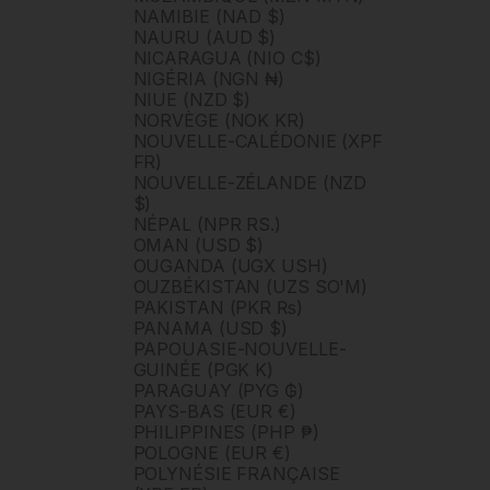
NAMIBIE (NAD $)
NAURU (AUD $)
NICARAGUA (NIO C$)
NIGÉRIA (NGN ₦)
NIUE (NZD $)
NORVÈGE (NOK KR)
NOUVELLE-CALÉDONIE (XPF
FR)
NOUVELLE-ZÉLANDE (NZD
$)
NÉPAL (NPR RS.)
OMAN (USD $)
OUGANDA (UGX USH)
OUZBÉKISTAN (UZS SO'M)
PAKISTAN (PKR ₨)
PANAMA (USD $)
PAPOUASIE-NOUVELLE-
GUINÉE (PGK K)
PARAGUAY (PYG ₲)
PAYS-BAS (EUR €)
PHILIPPINES (PHP ₱)
POLOGNE (EUR €)
POLYNÉSIE FRANÇAISE