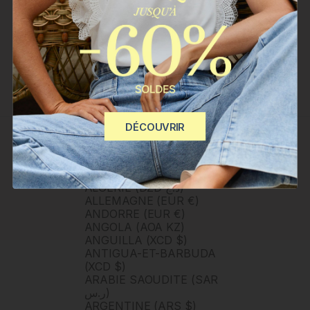
JURIDIQUE
TÉLÉCHARGEZ L'APPLICATION | 10 % SUR LA PREMIÈRE
COMMANDE
DÉCOUVRIR
FRANCE (EUR €)
PAYS
AFRIQUE DU SUD (ZAR R)
ALBANIE (ALL L)
ALGÉRIE (DZD د.ج)
ALLEMAGNE (EUR €)
ANDORRE (EUR €)
ANGOLA (AOA KZ)
ANGUILLA (XCD $)
ANTIGUA-ET-BARBUDA
(XCD $)
ARABIE SAOUDITE (SAR
ر.س)
ARGENTINE (ARS $)