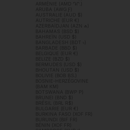
ARMÉNIE (AMD ԴՐ.)
ARUBA (AWG Ƒ)
AUSTRALIE (AUD $)
AUTRICHE (EUR €)
AZERBAÏDJAN (AZN ₼)
BAHAMAS (BSD $)
BAHREÏN (USD $)
BANGLADESH (BDT ৳)
BARBADE (BBD $)
BELGIQUE (EUR €)
BELIZE (BZD $)
BERMUDES (USD $)
BHOUTAN (USD $)
BOLIVIE (BOB BS.)
BOSNIE-HERZÉGOVINE
(BAM КМ)
BOTSWANA (BWP P)
BRUNEI (BND $)
BRÉSIL (BRL R$)
BULGARIE (EUR €)
BURKINA FASO (XOF FR)
BURUNDI (BIF FR)
BÉNIN (XOF FR)