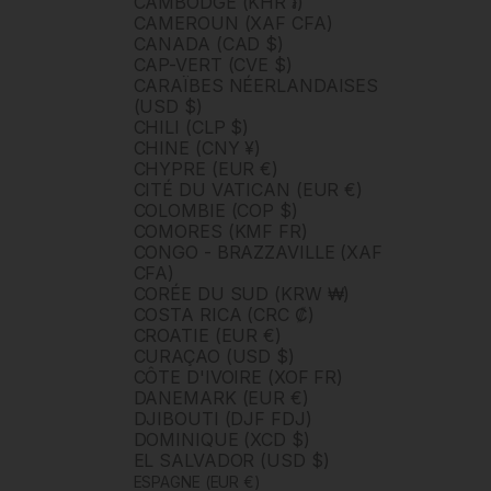
CAMBODGE (KHR ៛)
CAMEROUN (XAF CFA)
CANADA (CAD $)
CAP-VERT (CVE $)
CARAÏBES NÉERLANDAISES
(USD $)
CHILI (CLP $)
CHINE (CNY ¥)
CHYPRE (EUR €)
CITÉ DU VATICAN (EUR €)
COLOMBIE (COP $)
COMORES (KMF FR)
CONGO - BRAZZAVILLE (XAF
CFA)
CORÉE DU SUD (KRW ₩)
COSTA RICA (CRC ₡)
CROATIE (EUR €)
CURAÇAO (USD $)
CÔTE D'IVOIRE (XOF FR)
DANEMARK (EUR €)
DJIBOUTI (DJF FDJ)
DOMINIQUE (XCD $)
EL SALVADOR (USD $)
ESPAGNE (EUR €)