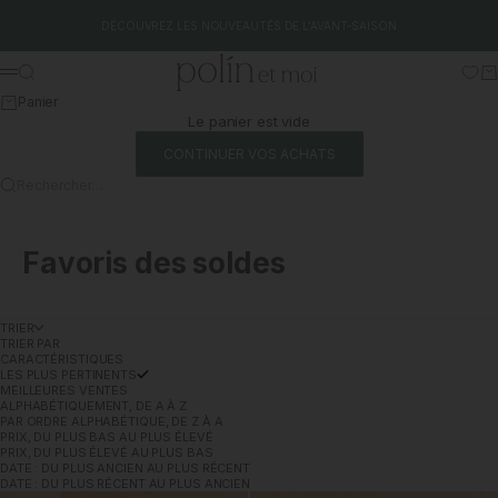
Aller au contenu
DÉCOUVREZ LES NOUVEAUTÉS DE L'AVANT-SAISON
Polín et moi
Rechercher
Pa
Menu
Panier
Le panier est vide
CONTINUER VOS ACHATS
Rechercher…
Favoris des soldes
TRIER
TRIER PAR
CARACTÉRISTIQUES
LES PLUS PERTINENTS
MEILLEURES VENTES
ALPHABÉTIQUEMENT, DE A À Z
PAR ORDRE ALPHABÉTIQUE, DE Z À A
PRIX, DU PLUS BAS AU PLUS ÉLEVÉ
PRIX, DU PLUS ÉLEVÉ AU PLUS BAS
DATE : DU PLUS ANCIEN AU PLUS RÉCENT
DATE : DU PLUS RÉCENT AU PLUS ANCIEN