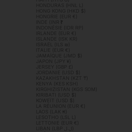
HONDURAS (HNL L)
HONG KONG (HKD $)
HONGRIE (EUR €)
INDE (INR ₹)
INDONÉSIE (IDR RP)
IRLANDE (EUR €)
ISLANDE (ISK KR)
ISRAËL (ILS ₪)
ITALIE (EUR €)
JAMAÏQUE (JMD $)
JAPON (JPY ¥)
JERSEY (GBP £)
JORDANIE (USD $)
KAZAKHSTAN (KZT ₸)
KENYA (KES KSH)
KIRGHIZISTAN (KGS SOM)
KIRIBATI (USD $)
KOWEÏT (USD $)
LA RÉUNION (EUR €)
LAOS (LAK ₭)
LESOTHO (LSL L)
LETTONIE (EUR €)
LIBAN (LBP ل.ل)