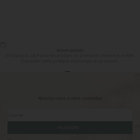
retours gratuits
En Espagne, sauf pour les produits en promotion, mariée et invitée.
Consultez notre
politique d'échanges et de retours.
Aller à l'article 1
Aller à l'article 2
Aller à l'article 3
Abonnez-vous à notre newsletter
Courriel
REJOINDRE