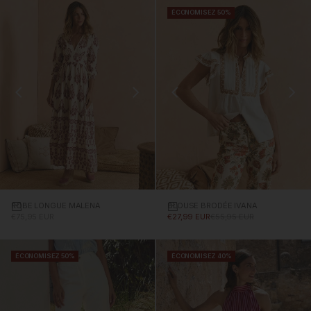
ÉCONOMISEZ 50%
ROBE LONGUE MALENA
Choisissez des options
BLOUSE BRODÉE IVANA
Choisissez des options
PRIX PROMOTIONNEL
PRIX PROMOTIONNEL
PRIX NORMAL
€75,95 EUR
€27,99 EUR
€55,95 EUR
ÉCONOMISEZ 50%
ÉCONOMISEZ 40%