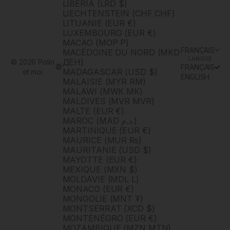
LIBÉRIA (LRD $)
LIECHTENSTEIN (CHF CHF)
LITUANIE (EUR €)
LUXEMBOURG (EUR €)
MACAO (MOP P)
FRANÇAIS
MACÉDOINE DU NORD (MKD
LANGUE
ДЕН)
© 2026 Polín
FRANÇAIS
MADAGASCAR (USD $)
et moi
ENGLISH
MALAISIE (MYR RM)
MALAWI (MWK MK)
MALDIVES (MVR MVR)
MALTE (EUR €)
MAROC (MAD د.م.)
MARTINIQUE (EUR €)
MAURICE (MUR ₨)
MAURITANIE (USD $)
MAYOTTE (EUR €)
MEXIQUE (MXN $)
MOLDAVIE (MDL L)
MONACO (EUR €)
MONGOLIE (MNT ₮)
MONTSERRAT (XCD $)
MONTÉNÉGRO (EUR €)
MOZAMBIQUE (MZN MTN)