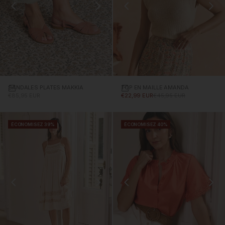
SANDALES PLATES MAKKIA
Choisissez des options
TOP EN MAILLE AMANDA
Choisissez des options
PRIX PROMOTIONNEL
PRIX PROMOTIONNEL
PRIX NORMAL
€85,95 EUR
€22,99 EUR
€45,95 EUR
ÉCONOMISEZ 39%
ÉCONOMISEZ 40%