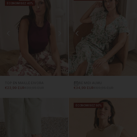
ÉCONOMISEZ 40%
TOP EN MAILLE EIVORA
ROBE MIDI ALMU
Choisissez des options
PRIX PROMOTIONNEL
PRIX NORMAL
PRIX PROMOTIONNEL
PRIX NORMAL
€23,99 EUR
€39,95 EUR
€34,99 EUR
€69,95 EUR
ÉCONOMISEZ 50%