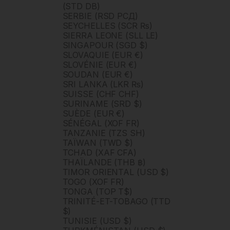
(STD DB)
SERBIE (RSD РСД)
SEYCHELLES (SCR ₨)
SIERRA LEONE (SLL LE)
SINGAPOUR (SGD $)
SLOVAQUIE (EUR €)
SLOVÉNIE (EUR €)
SOUDAN (EUR €)
SRI LANKA (LKR ₨)
SUISSE (CHF CHF)
SURINAME (SRD $)
SUÈDE (EUR €)
SÉNÉGAL (XOF FR)
TANZANIE (TZS SH)
TAÏWAN (TWD $)
TCHAD (XAF CFA)
THAÏLANDE (THB ฿)
TIMOR ORIENTAL (USD $)
TOGO (XOF FR)
TONGA (TOP T$)
TRINITÉ-ET-TOBAGO (TTD
$)
TUNISIE (USD $)