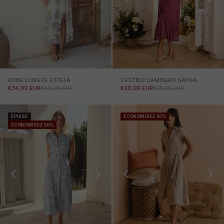
ROBE LONGUE ESTELA
VESTIDO CAMISERO SAYOA
PRIX PROMOTIONNEL
PRIX NORMAL
PRIX PROMOTIONNEL
PRIX NORMAL
€34,99 EUR
€69,95 EUR
€29,99 EUR
€75,95 EUR
ÉPUISÉ
ÉCONOMISEZ 50%
ÉCONOMISEZ 50%