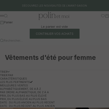
Aller au contenu
DÉCOUVREZ LES NOUVEAUTÉS DE L'AVANT-SAISON
Polín et moi
Rechercher
Pa
Menu
Panier
Le panier est vide
CONTINUER VOS ACHATS
Rechercher…
Vêtements d'été pour femme
TRIER
TRIER PAR
CARACTÉRISTIQUES
LES PLUS PERTINENTS
MEILLEURES VENTES
ALPHABÉTIQUEMENT, DE A À Z
PAR ORDRE ALPHABÉTIQUE, DE Z À A
PRIX, DU PLUS BAS AU PLUS ÉLEVÉ
PRIX, DU PLUS ÉLEVÉ AU PLUS BAS
DATE : DU PLUS ANCIEN AU PLUS RÉCENT
DATE : DU PLUS RÉCENT AU PLUS ANCIEN