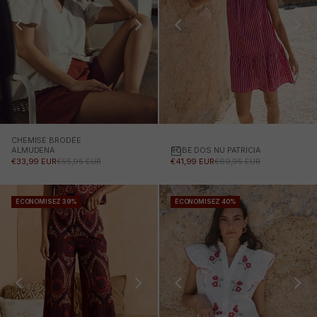
CHEMISE BRODÉE
ROBE DOS NU PATRICIA
Choisissez des options
ALMUDENA
PRIX PROMOTIONNEL
PRIX NORMAL
PRIX PROMOTIONNEL
PRIX NORMAL
€41,99 EUR
€69,95 EUR
€33,99 EUR
€55,95 EUR
ÉCONOMISEZ 39%
ÉCONOMISEZ 40%