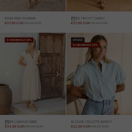
ROBE MIDI SILVANA
ROBE TRICOT CANDY
Choisissez des options
PRIX PROMOTIONNEL
PRIX NORMAL
PRIX PROMOTIONNEL
PRIX NORMAL
€37,99 EUR
€75,95 EUR
€37,99 EUR
€75,95 EUR
ÉCONOMISEZ 50%
ÉPUISÉ
ÉCONOMISEZ 50%
ROBE LONGUE MINE
Choisissez des options
BLOUSE CÉLESTE NANCY
PRIX PROMOTIONNEL
PRIX NORMAL
PRIX PROMOTIONNEL
PRIX NORMAL
€34,99 EUR
€69,95 EUR
€22,99 EUR
€45,95 EUR