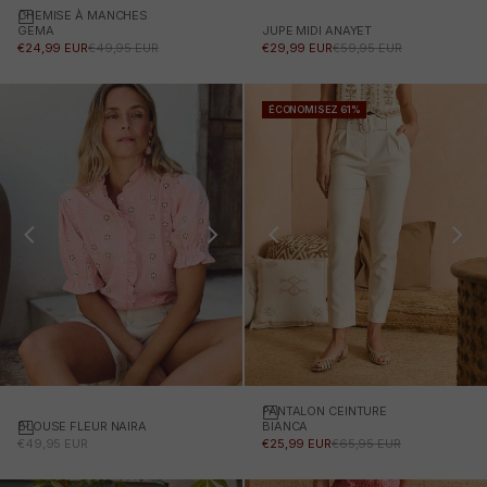
CHEMISE À MANCHES
Choisissez des options
JUPE MIDI ANAYET
GEMA
PRIX PROMOTIONNEL
PRIX NORMAL
PRIX PROMOTIONNEL
PRIX NORMAL
€29,99 EUR
€59,95 EUR
€24,99 EUR
€49,95 EUR
ÉCONOMISEZ 61%
PANTALON CEINTURE
Choisissez des options
BLOUSE FLEUR NAIRA
Choisissez des options
BIANCA
PRIX PROMOTIONNEL
PRIX PROMOTIONNEL
PRIX NORMAL
€49,95 EUR
€25,99 EUR
€65,95 EUR