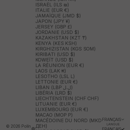
ISRAËL (ILS ₪)
ITALIE (EUR €)
JAMAÏQUE (JMD $)
JAPON (JPY ¥)
JERSEY (GBP £)
JORDANIE (USD $)
KAZAKHSTAN (KZT ₸)
KENYA (KES KSH)
KIRGHIZISTAN (KGS SOM)
KIRIBATI (USD $)
KOWEÏT (USD $)
LA RÉUNION (EUR €)
LAOS (LAK ₭)
LESOTHO (LSL L)
LETTONIE (EUR €)
LIBAN (LBP ل.ل)
LIBÉRIA (LRD $)
LIECHTENSTEIN (CHF CHF)
LITUANIE (EUR €)
LUXEMBOURG (EUR €)
MACAO (MOP P)
FRANÇAIS
MACÉDOINE DU NORD (MKD
LANGUE
ДЕН)
© 2026 Polín
FRANÇAIS