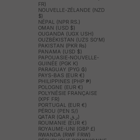
FR)
NOUVELLE-ZÉLANDE (NZD
$)
NÉPAL (NPR RS.)
OMAN (USD $)
OUGANDA (UGX USH)
OUZBÉKISTAN (UZS SO'M)
PAKISTAN (PKR ₨)
PANAMA (USD $)
PAPOUASIE-NOUVELLE-
GUINÉE (PGK K)
PARAGUAY (PYG ₲)
PAYS-BAS (EUR €)
PHILIPPINES (PHP ₱)
POLOGNE (EUR €)
POLYNÉSIE FRANÇAISE
(XPF FR)
PORTUGAL (EUR €)
PÉROU (PEN S/)
QATAR (QAR ر.ق)
ROUMANIE (EUR €)
ROYAUME-UNI (GBP £)
RWANDA (RWF FRW)