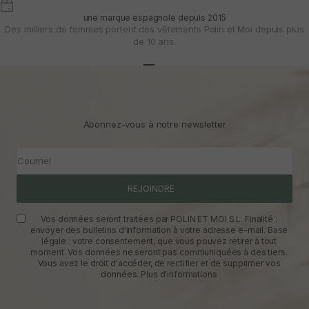
une marque espagnole depuis 2015
Des milliers de femmes portent des vêtements Polin et Moi depuis plus
de 10 ans.
Aller à l'article 1
Aller à l'article 2
Aller à l'article 3
Abonnez-vous à notre newsletter
Courriel
REJOINDRE
Vos données seront traitées par POLIN ET MOI S.L. Finalité :
envoyer des bulletins d'information à votre adresse e-mail. Base
légale : votre consentement, que vous pouvez retirer à tout
moment. Vos données ne seront pas communiquées à des tiers.
Vous avez le droit d'accéder, de rectifier et de supprimer vos
données.
Plus d'informations