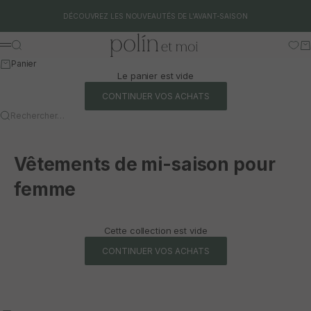
Aller au contenu
DÉCOUVREZ LES NOUVEAUTÉS DE L'AVANT-SAISON
Polín et moi
Rechercher
Pa
Menu
Panier
Le panier est vide
CONTINUER VOS ACHATS
Rechercher…
Vêtements de mi-saison pour
femme
Cette collection est vide
CONTINUER VOS ACHATS