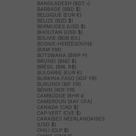
BANGLADESH (BDT ৳)
BARBADE (BBD $)
BELGIQUE (EUR €)
BELIZE (BZD $)
BERMUDES (USD $)
BHOUTAN (USD $)
BOLIVIE (BOB BS.)
BOSNIE-HERZÉGOVINE
(BAM КМ)
BOTSWANA (BWP P)
BRUNEI (BND $)
BRÉSIL (BRL R$)
BULGARIE (EUR €)
BURKINA FASO (XOF FR)
BURUNDI (BIF FR)
BÉNIN (XOF FR)
CAMBODGE (KHR ៛)
CAMEROUN (XAF CFA)
CANADA (CAD $)
CAP-VERT (CVE $)
CARAÏBES NÉERLANDAISES
(USD $)
CHILI (CLP $)