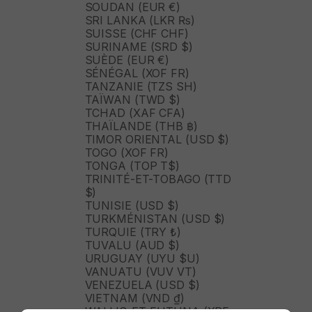
SOUDAN (EUR €)
SRI LANKA (LKR ₨)
SUISSE (CHF CHF)
SURINAME (SRD $)
SUÈDE (EUR €)
SÉNÉGAL (XOF FR)
TANZANIE (TZS SH)
TAÏWAN (TWD $)
TCHAD (XAF CFA)
THAÏLANDE (THB ฿)
TIMOR ORIENTAL (USD $)
TOGO (XOF FR)
TONGA (TOP T$)
TRINITÉ-ET-TOBAGO (TTD
$)
TUNISIE (USD $)
TURKMÉNISTAN (USD $)
TURQUIE (TRY ₺)
TUVALU (AUD $)
URUGUAY (UYU $U)
VANUATU (VUV VT)
VENEZUELA (USD $)
VIETNAM (VND ₫)
WALLIS-ET-FUTUNA (XPF