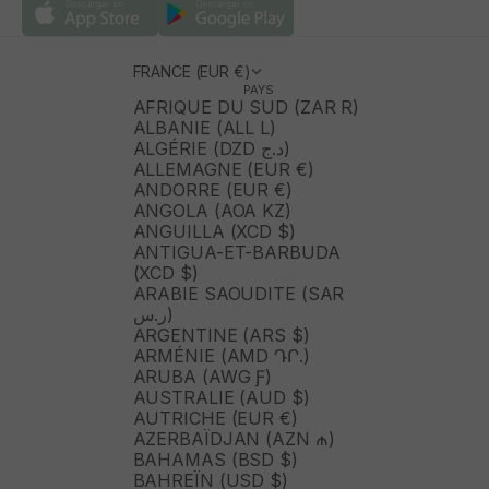
FRANCE (EUR €)
PAYS
AFRIQUE DU SUD (ZAR R)
ALBANIE (ALL L)
ALGÉRIE (DZD د.ج)
ALLEMAGNE (EUR €)
ANDORRE (EUR €)
ANGOLA (AOA KZ)
ANGUILLA (XCD $)
ANTIGUA-ET-BARBUDA
(XCD $)
ARABIE SAOUDITE (SAR
ر.س)
ARGENTINE (ARS $)
ARMÉNIE (AMD ԴՐ.)
ARUBA (AWG Ƒ)
AUSTRALIE (AUD $)
AUTRICHE (EUR €)
AZERBAÏDJAN (AZN ₼)
BAHAMAS (BSD $)
BAHREÏN (USD $)