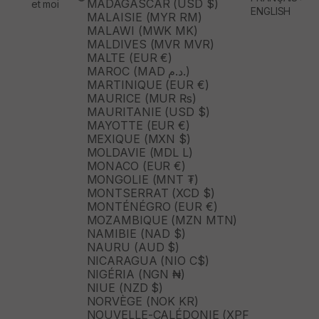
MADAGASCAR (USD $)
et moi
ENGLISH
MALAISIE (MYR RM)
MALAWI (MWK MK)
MALDIVES (MVR MVR)
MALTE (EUR €)
MAROC (MAD د.م.)
MARTINIQUE (EUR €)
MAURICE (MUR ₨)
MAURITANIE (USD $)
MAYOTTE (EUR €)
MEXIQUE (MXN $)
MOLDAVIE (MDL L)
MONACO (EUR €)
MONGOLIE (MNT ₮)
MONTSERRAT (XCD $)
MONTÉNÉGRO (EUR €)
MOZAMBIQUE (MZN MTN)
NAMIBIE (NAD $)
NAURU (AUD $)
NICARAGUA (NIO C$)
NIGÉRIA (NGN ₦)
NIUE (NZD $)
NORVÈGE (NOK KR)
NOUVELLE-CALÉDONIE (XPF