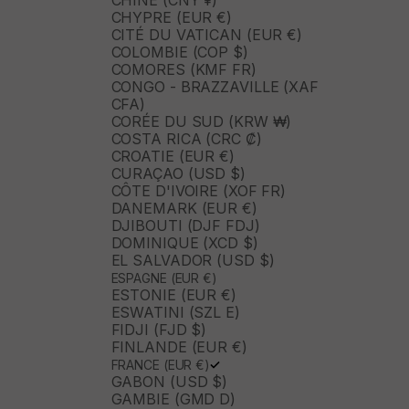
CHINE (CNY ¥)
CHYPRE (EUR €)
CITÉ DU VATICAN (EUR €)
COLOMBIE (COP $)
COMORES (KMF FR)
CONGO - BRAZZAVILLE (XAF
CFA)
CORÉE DU SUD (KRW ₩)
COSTA RICA (CRC ₡)
CROATIE (EUR €)
CURAÇAO (USD $)
CÔTE D'IVOIRE (XOF FR)
DANEMARK (EUR €)
DJIBOUTI (DJF FDJ)
DOMINIQUE (XCD $)
EL SALVADOR (USD $)
ESPAGNE (EUR €)
ESTONIE (EUR €)
ESWATINI (SZL E)
FIDJI (FJD $)
FINLANDE (EUR €)
FRANCE (EUR €)
GABON (USD $)
GAMBIE (GMD D)