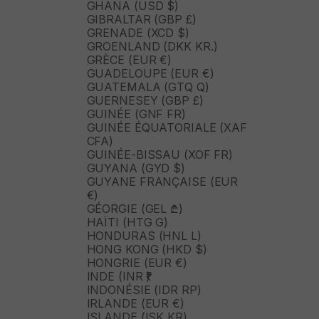
GHANA (USD $)
GIBRALTAR (GBP £)
GRENADE (XCD $)
GROENLAND (DKK KR.)
GRÈCE (EUR €)
GUADELOUPE (EUR €)
GUATEMALA (GTQ Q)
GUERNESEY (GBP £)
GUINÉE (GNF FR)
GUINÉE ÉQUATORIALE (XAF
CFA)
GUINÉE-BISSAU (XOF FR)
GUYANA (GYD $)
GUYANE FRANÇAISE (EUR
€)
GÉORGIE (GEL ₾)
HAÏTI (HTG G)
HONDURAS (HNL L)
HONG KONG (HKD $)
HONGRIE (EUR €)
INDE (INR ₹)
INDONÉSIE (IDR RP)
IRLANDE (EUR €)
ISLANDE (ISK KR)