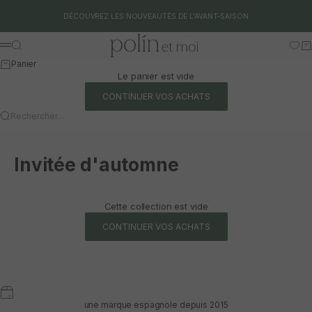
Aller au contenu
DÉCOUVREZ LES NOUVEAUTÉS DE L'AVANT-SAISON
Polín et moi
Rechercher
Pa
Menu
Panier
Le panier est vide
CONTINUER VOS ACHATS
Rechercher…
Invitée d'automne
Cette collection est vide
CONTINUER VOS ACHATS
une marque espagnole depuis 2015