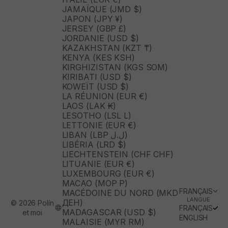
JAMAÏQUE (JMD $)
JAPON (JPY ¥)
JERSEY (GBP £)
JORDANIE (USD $)
KAZAKHSTAN (KZT ₸)
KENYA (KES KSH)
KIRGHIZISTAN (KGS SOM)
KIRIBATI (USD $)
KOWEÏT (USD $)
LA RÉUNION (EUR €)
LAOS (LAK ₭)
LESOTHO (LSL L)
LETTONIE (EUR €)
LIBAN (LBP ل.ل)
LIBÉRIA (LRD $)
LIECHTENSTEIN (CHF CHF)
LITUANIE (EUR €)
LUXEMBOURG (EUR €)
MACAO (MOP P)
FRANÇAIS
MACÉDOINE DU NORD (MKD
LANGUE
ДЕН)
© 2026 Polín
FRANÇAIS
MADAGASCAR (USD $)
et moi
ENGLISH
MALAISIE (MYR RM)