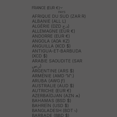
FRANCE (EUR €)
PAYS
AFRIQUE DU SUD (ZAR R)
ALBANIE (ALL L)
ALGÉRIE (DZD د.ج)
ALLEMAGNE (EUR €)
ANDORRE (EUR €)
ANGOLA (AOA KZ)
ANGUILLA (XCD $)
ANTIGUA-ET-BARBUDA
(XCD $)
ARABIE SAOUDITE (SAR
ر.س)
ARGENTINE (ARS $)
ARMÉNIE (AMD ԴՐ.)
ARUBA (AWG Ƒ)
AUSTRALIE (AUD $)
AUTRICHE (EUR €)
AZERBAÏDJAN (AZN ₼)
BAHAMAS (BSD $)
BAHREÏN (USD $)
BANGLADESH (BDT ৳)
BARBADE (BBD $)