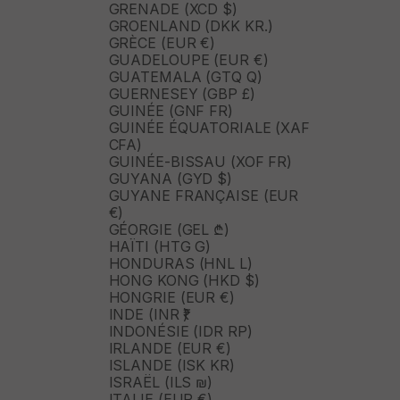
GRENADE (XCD $)
GROENLAND (DKK KR.)
GRÈCE (EUR €)
GUADELOUPE (EUR €)
GUATEMALA (GTQ Q)
GUERNESEY (GBP £)
GUINÉE (GNF FR)
GUINÉE ÉQUATORIALE (XAF
CFA)
GUINÉE-BISSAU (XOF FR)
GUYANA (GYD $)
GUYANE FRANÇAISE (EUR
€)
GÉORGIE (GEL ₾)
HAÏTI (HTG G)
HONDURAS (HNL L)
HONG KONG (HKD $)
HONGRIE (EUR €)
INDE (INR ₹)
INDONÉSIE (IDR RP)
IRLANDE (EUR €)
ISLANDE (ISK KR)
ISRAËL (ILS ₪)
ITALIE (EUR €)