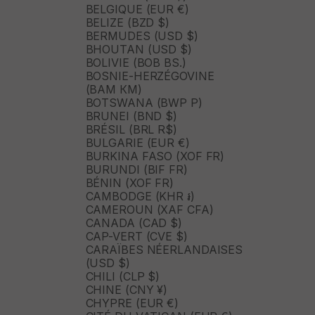
BELGIQUE (EUR €)
BELIZE (BZD $)
BERMUDES (USD $)
BHOUTAN (USD $)
BOLIVIE (BOB BS.)
BOSNIE-HERZÉGOVINE
(BAM КМ)
BOTSWANA (BWP P)
BRUNEI (BND $)
BRÉSIL (BRL R$)
BULGARIE (EUR €)
BURKINA FASO (XOF FR)
BURUNDI (BIF FR)
BÉNIN (XOF FR)
CAMBODGE (KHR ៛)
CAMEROUN (XAF CFA)
CANADA (CAD $)
CAP-VERT (CVE $)
CARAÏBES NÉERLANDAISES
(USD $)
CHILI (CLP $)
CHINE (CNY ¥)
CHYPRE (EUR €)