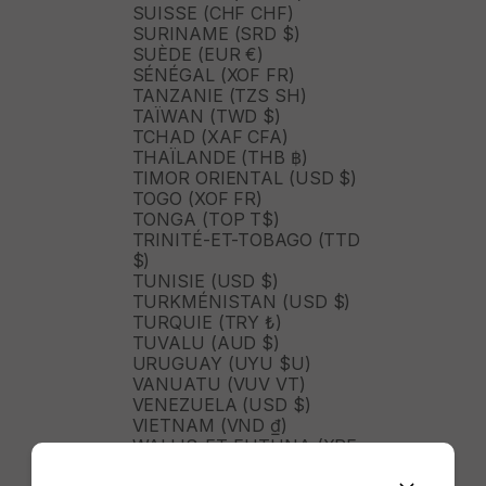
SUISSE (CHF CHF)
SURINAME (SRD $)
SUÈDE (EUR €)
SÉNÉGAL (XOF FR)
TANZANIE (TZS SH)
TAÏWAN (TWD $)
TCHAD (XAF CFA)
THAÏLANDE (THB ฿)
TIMOR ORIENTAL (USD $)
TOGO (XOF FR)
TONGA (TOP T$)
TRINITÉ-ET-TOBAGO (TTD
$)
TUNISIE (USD $)
TURKMÉNISTAN (USD $)
TURQUIE (TRY ₺)
TUVALU (AUD $)
URUGUAY (UYU $U)
VANUATU (VUV VT)
VENEZUELA (USD $)
VIETNAM (VND ₫)
WALLIS-ET-FUTUNA (XPF
FR)