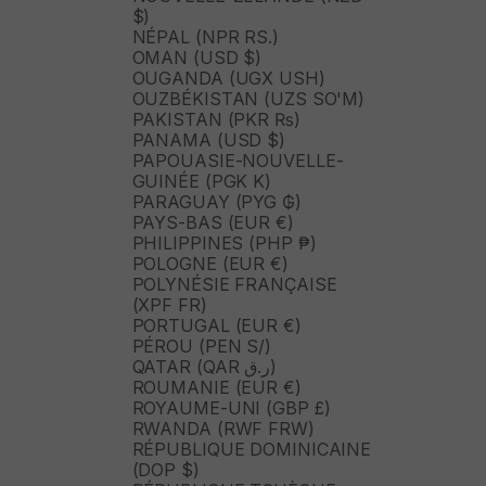
$)
NÉPAL (NPR RS.)
OMAN (USD $)
OUGANDA (UGX USH)
OUZBÉKISTAN (UZS SO'M)
PAKISTAN (PKR ₨)
PANAMA (USD $)
PAPOUASIE-NOUVELLE-
GUINÉE (PGK K)
PARAGUAY (PYG ₲)
PAYS-BAS (EUR €)
PHILIPPINES (PHP ₱)
POLOGNE (EUR €)
POLYNÉSIE FRANÇAISE
(XPF FR)
PORTUGAL (EUR €)
PÉROU (PEN S/)
QATAR (QAR ر.ق)
ROUMANIE (EUR €)
ROYAUME-UNI (GBP £)
RWANDA (RWF FRW)
RÉPUBLIQUE DOMINICAINE
(DOP $)