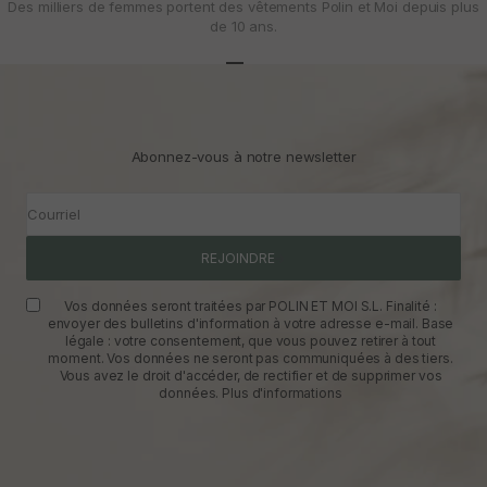
Des milliers de femmes portent des vêtements Polin et Moi depuis plus
de 10 ans.
Aller à l'article 1
Aller à l'article 2
Aller à l'article 3
Abonnez-vous à notre newsletter
Courriel
REJOINDRE
Vos données seront traitées par POLIN ET MOI S.L. Finalité :
envoyer des bulletins d'information à votre adresse e-mail. Base
légale : votre consentement, que vous pouvez retirer à tout
moment. Vos données ne seront pas communiquées à des tiers.
Vous avez le droit d'accéder, de rectifier et de supprimer vos
données.
Plus d'informations