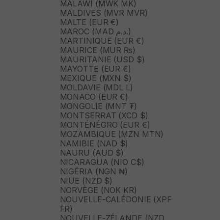
MALAWI (MWK MK)
MALDIVES (MVR MVR)
MALTE (EUR €)
MAROC (MAD د.م.)
MARTINIQUE (EUR €)
MAURICE (MUR ₨)
MAURITANIE (USD $)
MAYOTTE (EUR €)
MEXIQUE (MXN $)
MOLDAVIE (MDL L)
MONACO (EUR €)
MONGOLIE (MNT ₮)
MONTSERRAT (XCD $)
MONTÉNÉGRO (EUR €)
MOZAMBIQUE (MZN MTN)
NAMIBIE (NAD $)
NAURU (AUD $)
NICARAGUA (NIO C$)
NIGÉRIA (NGN ₦)
NIUE (NZD $)
NORVÈGE (NOK KR)
NOUVELLE-CALÉDONIE (XPF
FR)
NOUVELLE-ZÉLANDE (NZD