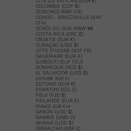
CITÉ DU VATICAN (EUR €)
COLOMBIE (COP $)
COMORES (KMF FR)
CONGO - BRAZZAVILLE (XAF
CFA)
CORÉE DU SUD (KRW ₩)
COSTA RICA (CRC ₡)
CROATIE (EUR €)
CURAÇAO (USD $)
CÔTE D'IVOIRE (XOF FR)
DANEMARK (EUR €)
DJIBOUTI (DJF FDJ)
DOMINIQUE (XCD $)
EL SALVADOR (USD $)
ESPAGNE (EUR €)
ESTONIE (EUR €)
ESWATINI (SZL E)
FIDJI (FJD $)
FINLANDE (EUR €)
FRANCE (EUR €)
GABON (USD $)
GAMBIE (GMD D)
GHANA (USD $)
GIBRALTAR (GBP £)