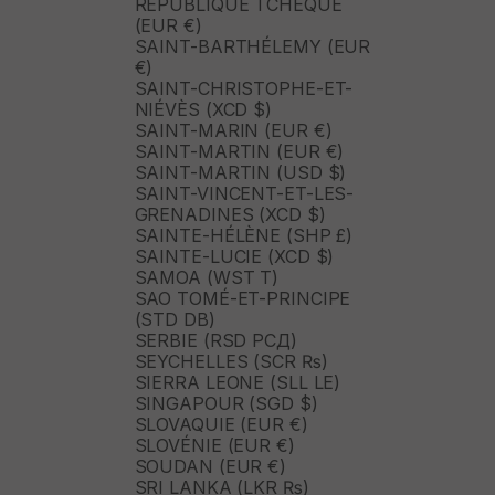
RÉPUBLIQUE TCHÈQUE
(EUR €)
SAINT-BARTHÉLEMY (EUR
€)
SAINT-CHRISTOPHE-ET-
NIÉVÈS (XCD $)
SAINT-MARIN (EUR €)
SAINT-MARTIN (EUR €)
SAINT-MARTIN (USD $)
SAINT-VINCENT-ET-LES-
GRENADINES (XCD $)
SAINTE-HÉLÈNE (SHP £)
SAINTE-LUCIE (XCD $)
SAMOA (WST T)
SAO TOMÉ-ET-PRINCIPE
(STD DB)
SERBIE (RSD РСД)
SEYCHELLES (SCR ₨)
SIERRA LEONE (SLL LE)
SINGAPOUR (SGD $)
SLOVAQUIE (EUR €)
SLOVÉNIE (EUR €)
SOUDAN (EUR €)
SRI LANKA (LKR ₨)